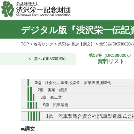
デジタル版『渋沢栄一伝記
TOP
>
各巻リンク
>
第53巻 目次【綱文】
> 第53巻(DK530020
第53巻（DK530020k）
前へ (DK530019k)
資料リスト
3編 社会公共事業尽瘁並ニ実業界後援時代
2部 実業・経済
3章 商工業
9節 汽車製造
1款 汽車製造合資会社(汽車製造株式会社
■綱文