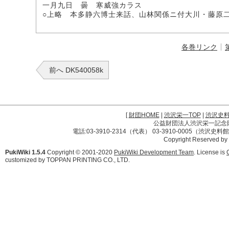
一月九日 曇 寒威強カラス
○上略 本多静六博士来話、山林関係ニ付大川・藤原
各巻リンク
前へ DK540058k
[
財団HOME
|
渋沢栄一TOP
|
渋沢史
公益財団法人渋沢栄一記念財団 
電話:03-3910-2314（代表） 03-3910-0005（渋沢史
Copyright Reserved by
PukiWiki 1.5.4
Copyright © 2001-2020
PukiWiki Development Team
. License is
customized by TOPPAN PRINTING CO., LTD.