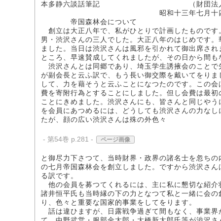
本多静六談話筆記 （財団法人竜
昭和十三年七月十四日 於帝国森
帝国森林会について
創立は大正八年で、私がひとりで計画したものです
男・渋沢さんの三人でした。大正八年のはじめです。
ました。当日は渋沢さんは風邪を引かれて御出席され
ところ、早速賛成してくれましたが、その日から間も
渋沢さんとは同郷であり、埼玉学生誘掖会のことで
が副会長と云ふ訳で、もう長い御交際を戴いてをりま
して、力を藉そうと云ふことになつたのです。この会
費を寄附行為とすることにしました。但し会費は最初
ことにきめました。渋沢さんにも、皆さんと同じやう
を会員にあつめるには、どうしても渋沢さんの力なし
たが、顔の広い渋沢さんは殊の外色々
- 第54巻 p.281 -
ページ画像
と御尽力下さつて、当時財界・政界の諸名士を忽ちの
の七月帝国森林会を創立しました。ですから渋沢さん
る訳です。
他の会員を募つてくれるには、主に私に懇切な紹介
諸井恒平氏も当時縁の下の力となつて私と一緒に会の
り、色々と重要な国家的事業をしてをります。
話は違ひますが、日露戦争過ぎて間もなく、事業界
て、中野武営・服部金太郎・大橋新太郎氏等が渋沢さ