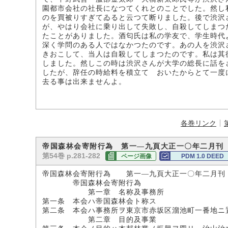
園都市会社の社長になつてくれとのことでした。然し
のを買被りすぎてゐると云つて断りました。後で渋沢
が、やはり会社に乗り出して失敗し、自殺してしまつ
たことがありました。酒匂氏は私の学友で、学生時代
深く学問のある人ではなかつたのです。あの人を渋沢
きおこして、当人は自殺してしまつたのです。私は其
しました。然しこの時は渋沢さんが大学の総長に話を
したが、辞任の時給料を積立てゝおいたからとて一度
去る事は出来ませんよ。
各巻リンク
帝国森林会寄附行為 第一―九頁大正一〇年二月刊
第54巻 p.281-282
ページ画像
PDM 1.0 DEED
帝国森林会寄附行為 第一―九頁大正一〇年二月刊
帝国森林会寄附行為
第一章 名称及事務所
第一条 本会ハ帝国森林会ト称ス
第二条 本会ハ事務所ヲ東京市赤坂区溜池町一番地ニ
第二章 目的及事業