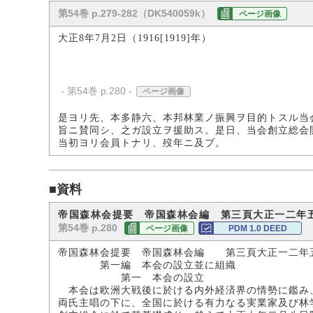
第54巻 p.279-282（DK540059k）
ページ画像
大正8年7月2日（1916[1919]年）
- 第54巻 p.280 -
ページ画像
是ヨリ先、本多静六、本邦林業ノ振興ヲ目的トスル当
旨ニ賛同シ、之ガ設立ヲ援助ス。是日、当会創立総会
当初ヨリ会員トナリ、歿年ニ及ブ。
■資料
帝国森林会提要 帝国森林会編 第三頁大正一二年
第54巻 p.280
ページ画像
PDM 1.0 DEED
帝国森林会提要 帝国森林会編 第三頁大正一二年
第一編 本会の設立並に組織
第一 本会の設立
本会は欧洲大戦後に於ける内外経済界の情勢に鑑み
両氏主唱の下に、全国に於ける有力なる実業家及び林