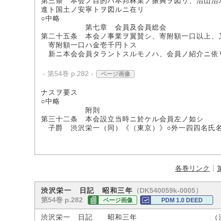
第三条 本会ノ目的ハ本邦林業ノ振興ヲ図リ、治山治
進ト国土ノ安寧トヲ図ルニ在リ
○中略
第七章 会員及会員総会
第二十五条 本会ノ事業ヲ翼賛シ、寄附額一口以上、
寄附額一口ハ金壱千円トス
新ニ本会会員タラントスルモノハ、会員ノ紹介ニ依
- 第54巻 p.282 -
ページ画像
ナスヲ要ス
○中略
附則
第三十二条 本会設立当時ニ於ケル会員左ノ如シ
子爵 渋沢栄一（同）《（東京）》○外一四四名氏
各巻リンク
（DK540059k-0005）
渋沢栄一 日記 昭和三年
第54巻 p.282
ページ画像
PDM 1.0 DEED
渋沢栄一 日記 昭和三年 （渋沢