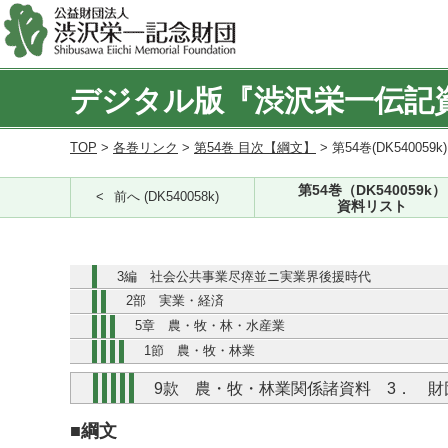
デジタル版『渋沢栄一伝記
TOP
>
各巻リンク
>
第54巻 目次【綱文】
> 第54巻(DK540059k
第54巻（DK540059k）
前へ (DK540058k)
資料リスト
3編 社会公共事業尽瘁並ニ実業界後援時代
2部 実業・経済
5章 農・牧・林・水産業
1節 農・牧・林業
9款 農・牧・林業関係諸資料 3． 
■綱文