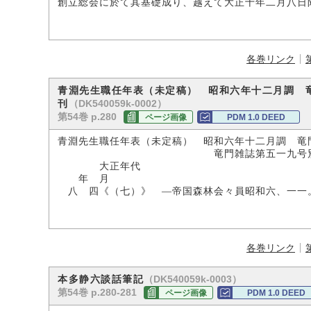
創立総会に於て其基礎成り、越えて大正十年二月八日
各巻リンク
青淵先生職任年表（未定稿） 昭和六年十二月調 
（DK540059k-0002）
刊
第54巻 p.280
ページ画像
PDM 1.0 DEED
青淵先生職任年表（未定稿） 昭和六年十二月調 竜
竜門雑誌第五一九号別刷・第二
大正年代
年 月
八 四《（七）》 ―帝国森林会々員昭和六、一一
各巻リンク
（DK540059k-0003）
本多静六談話筆記
第54巻 p.280-281
ページ画像
PDM 1.0 DEED