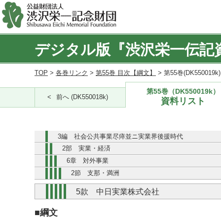
デジタル版『渋沢栄一伝記
TOP
>
各巻リンク
>
第55巻 目次【綱文】
> 第55巻(DK550019
第55巻（DK550019k）
前へ (DK550018k)
資料リスト
3編 社会公共事業尽瘁並ニ実業界後援時代
2部 実業・経済
6章 対外事業
2節 支那・満洲
5款 中日実業株式会社
■綱文