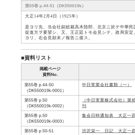
第55巻 p.44-51（DK550019k）
大正14年2月4日（1925年）
是ヨリ先、当会社副総裁高木陸郎、北京ニ於テ中華民
促進方ヲ要望シ、又、王正廷トモ会見シテ、政局安定
ヨリ、右会見顛末ノ報告ニ接ス。
■資料リスト
掲載ページ
資料No.
第55巻 p.44-50
中日実業会社書類（一）
（DK550019k-0001）
第55巻 p.50
（中日実業株式会社）第
（DK550019k-0002）
刊
第55巻 p.50
集会日時通知表 大正一
（DK550019k-0003）
第55巻 p.50-51
渋沢栄一 日記 大正一