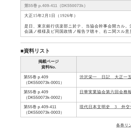
第55巻 p.409-411（DK550073k）
大正15年2月1日（1926年）
是日、東京銀行倶楽部ニ於テ、当協会幹事会開カル。
会議ノ模様及ビ同国政情ノ報告ヲ聴キ、右ニ関スル意
■資料リスト
掲載ページ
資料No.
第55巻 p.409
渋沢栄一 日記 大正一
（DK550073k-0001）
第55巻 p.409
日華実業協会第六回会務
（DK550073k-0002）
第55巻 p.409-411
現代日本文明史 3 外
（DK550073k-0003）
各巻リ