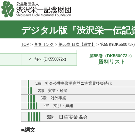
デジタル版『渋沢栄一伝記
TOP
>
各巻リンク
>
第55巻 目次【綱文】
> 第55巻(DK550073
第55巻（DK550073k）
前へ (DK550072k)
資料リスト
3編 社会公共事業尽瘁並ニ実業界後援時代
2部 実業・経済
6章 対外事業
2節 支那・満洲
6款 日華実業協会
■綱文