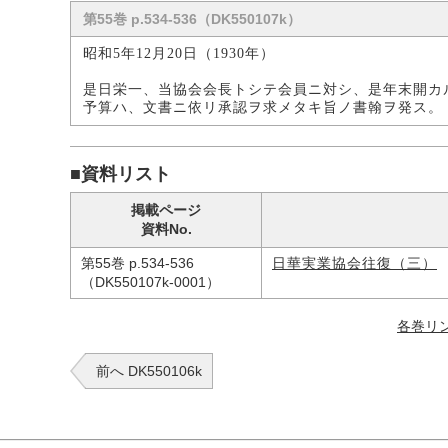
第55巻 p.534-536（DK550107k）
昭和5年12月20日（1930年）
是日栄一、当協会会長トシテ会員ニ対シ、是年末開カ
予算ハ、文書ニ依リ承認ヲ求メタキ旨ノ書翰ヲ発ス。
■資料リスト
掲載ページ
資料No.
第55巻 p.534-536
日華実業協会往復（三）
（DK550107k-0001）
各巻リ
前へ DK550106k