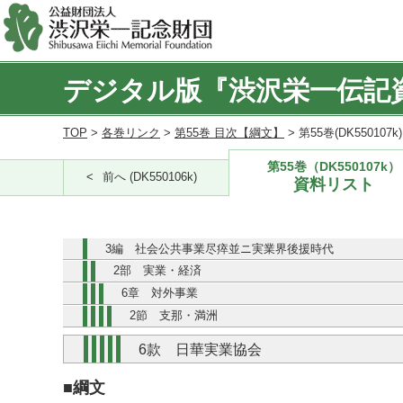
デジタル版『渋沢栄一伝記
TOP
>
各巻リンク
>
第55巻 目次【綱文】
> 第55巻(DK550107
第55巻（DK550107k）
前へ (DK550106k)
資料リスト
3編 社会公共事業尽瘁並ニ実業界後援時代
2部 実業・経済
6章 対外事業
2節 支那・満洲
6款 日華実業協会
■綱文