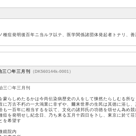
ノ種痘発明後百年ニ当ルヲ以テ、医学関係諸団体発起者トナリ、善
（DK560144k-0001）
治三〇年三月刊
治三〇年三月刊
蒙らしめたるかは今尚伝染病歴史の人をして悚然たらしむる所な
豈に万古不朽の一大鴻業に非ずや、爾来世界の生民は其徳に浴し、
恰も一百年に相当するを以て、文化の諸邦氏の功徳を頌せん為め競
種痘を発明せし紀念日、乃ち来る五月十四日を卜し、東京に於て荘
とを希望す
鏡院内