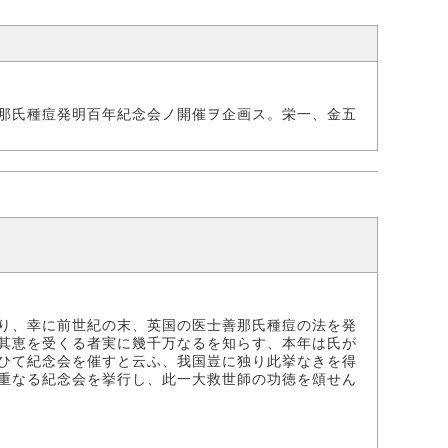
那氏種痘発明百年紀念会ノ開催ヲ企画ス。栄一、金五
り、幸に前世紀の末、英国の医士善那氏種痘の法を発
其恵を受くる者実に幾千万なるを知らす、本年は氏が
ひて紀念会を催すと云ふ、我国豈に独り此挙なきを得
重なる紀念会を挙行し、此一大救世師の功徳を頌せん