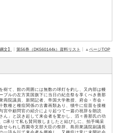
【綱文】
第56巻（DK560144k）資料リスト
▲
ページTOP
を樹て、館の周囲には無数の球灯を釣し、又内部は幔
ーブルの左方英国旗下に当日の紀念祭を享くべき善那
衆両院議員、新聞記者、帝国大学教授、府会・市会・
十数種と種痘関係の古書画類あり、犢牛に痘苗を接種
与宮中顧問官の紹介により起つて一篇の祝辞を朗読
さん」と説き起して来会者を驚かし、滔々善那氏の功
、□承りて私も賛同致しましたと結びしに、拍手喝采
会せられし西園寺文部大臣の祭辞、島田衆議院副議長
の一語を以て来会者を揶揄し、又種痘は常に未開社会