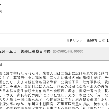
し
君
各巻リンク
第56巻 目次
（DK560144k-0003）
五月一五日 善那氏種痘百年祭
日
館に於て挙行せられたり、来賓入口は二箇所に設けられて共に緑門
くして、其背部中央に我国旗、其左右に修好各国の旗幟を搴げ、テ
置したり、夫より親任官各国公際官、公侯伯子男、陸海軍将校、貴
以て之を囲み、又陳列場に入れば、諸家の珍蔵に係る善那氏の肖像
大日本私立衛生会頭土方伯当日の会頭席に着き、奏楽一番の後、長
サトウ氏、亦長与氏の紹介により登壇し、先づ日本語にて「みーな
の及ぶ所は一国に限られず、今度日本にても此紀念祭を催ほしあり
京府知事の祭辞、細川宮中顧問官・石黒軍医総監の演説、後れて来
那氏の労劬功徳を陳べ立てたる中にも石黒総監の「私は例外だが」