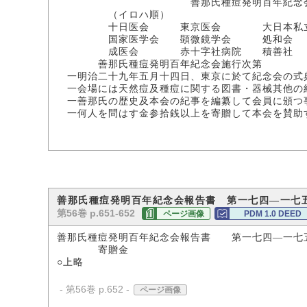
善那氏種痘発明百年紀念会仮
（イロハ順）
十日医会 東京医会 大日本私立
国家医学会 顕微鏡学会 処和会
成医会 赤十字社病院 積善社
善那氏種痘発明百年紀念会施行次第
一明治二十九年五月十四日、東京に於て紀念会の式
一会場には天然痘及種痘に関する図書・器械其他の
一善那氏の歴史及本会の紀事を編纂して会員に頒つ
一何人を問はす金参拾銭以上を寄贈して本会を賛助
善那氏種痘発明百年紀念会報告書 第一七四―一七
第56巻 p.651-652
ページ画像
PDM 1.0 DEED
善那氏種痘発明百年紀念会報告書 第一七四―一七
寄贈金
○上略
- 第56巻 p.652 -
ページ画像