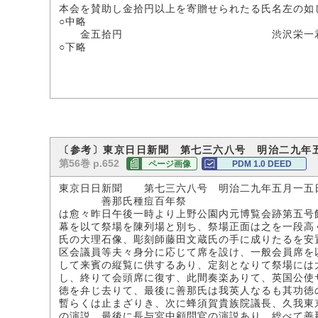
本会を賛助し金拾円以上を寄贈せられたる氏名左の如
○中略
金五拾円 渋沢栄一
○下略
〔参考〕東京日日新聞 第七三六八号 明治二九年
第56巻 p.652
ページ画像
PDM 1.0 DEED
東京日日新聞 第七三六八号 明治二九年五月一五
善那氏種痘百年祭
は愈々昨日午後一時より上野公園内元博覧会跡第五号
幕を以て祭場を陳列場と別ち、祭場正面は之を一段高
氏の大理石像、彫刻師藤田文蔵氏の手に成りたるを安
区会議員等夫々身分に応じて席を設け、一般会員席を
して来賓の縦覧に供するあり、定刻となりて祭場には
し、終りて会頭席に復す、此間奏楽ありて、英国公使
徳を弁じ去りて、最後に善那氏は我英人なるも其功徳
暫らくは止まざりき、次に蜂須賀貴族院議長、久我東
の演説、最後に長与宮中顧問官の演説あり、総べて善