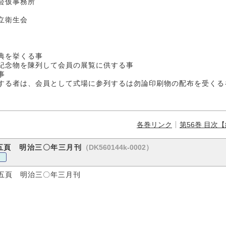
事務所
衛生会
典を挙くる事
紀念物を陳列して会員の展覧に供する事
事
する者は、会員として式場に参列するは勿論印刷物の配布を受くる
各巻リンク
第56巻 目次
（DK560144k-0002）
五頁 明治三〇年三月刊
五頁 明治三〇年三月刊