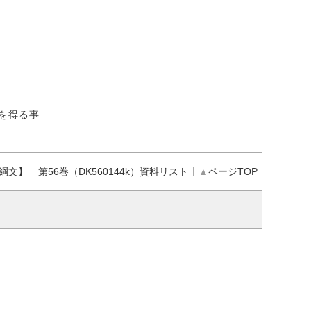
を得る事
【綱文】
第56巻（DK560144k）資料リスト
▲
ページTOP