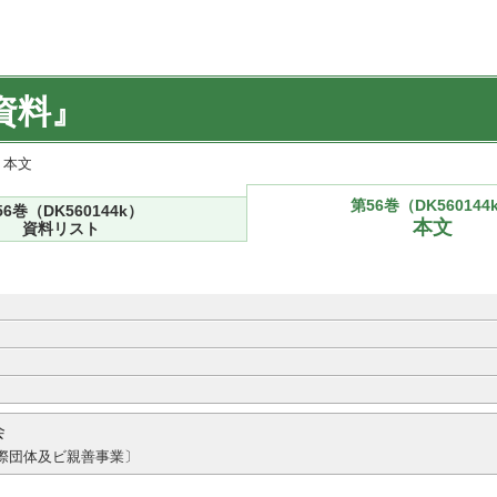
資料』
) 本文
第56巻（DK560144
56巻（DK560144k）
本文
資料リスト
会
際団体及ビ親善事業〕