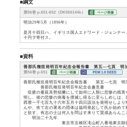
■綱文
第56巻 p.651-652（DK560144k）
ページ画像
明治29年5月（1896年）
是月十四日ハ、イギリス国人エドワード・ジェンナー
十円ヲ寄付ス。
■資料
善那氏種痘発明百年紀念会報告書 第五―七頁 明
第56巻 p.651
ページ画像
PDM 1.0 DEED
善那氏種痘発明百年紀念会報告書 第五―七頁 明
善那氏種痘発明百年紀念会趣意書
痘瘡の蔓延其勢猖獗にして如何に人類に悲惨の残害を
明し、彼の悲惨の病毒を撲滅し得るに至らしめしは、
西暦一千七百九十六年五月十四日該法を発明せしより
んや、依て左の署名の団体は協同発起して氏か始めて
と欲す、有志の士は何人を問はす来りて賛成あらんこ
明治二十九年
東京市京橋区滝山町八番地東京顕微