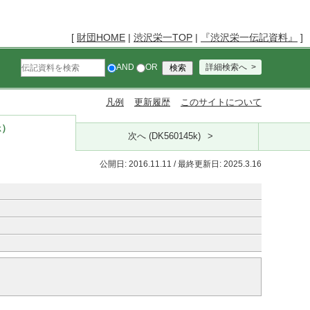
[
財団HOME
|
渋沢栄一TOP
|
『渋沢栄一伝記資料』
]
AND
OR
詳細検索へ
凡例
更新履歴
このサイトについて
k）
次へ (DK560145k)
公開日: 2016.11.11 / 最終更新日: 2025.3.16