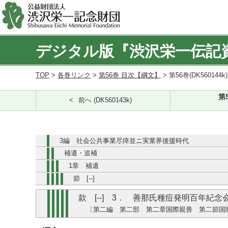
デジタル版『渋沢栄一伝記
TOP
>
各巻リンク
>
第56巻 目次【綱文】
> 第56巻(DK560144k
第
前へ (DK560143k)
3編 社会公共事業尽瘁並ニ実業界後援時代
補遺・追補
1章 補遺
節 [--]
款 [--] 3． 善那氏種痘発明百年紀念
〔第二編 第二部 第二章国際親善 第二節国