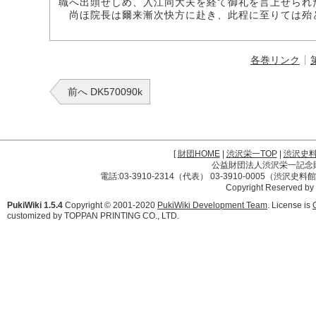
職へ出頭せしめ、入江同大夫を経て御礼を言上せられ
尚ほ院長は爾来漸次快方に赴き、此程に至りては殆
各巻リンク
前へ DK570090k
[
財団HOME
|
渋沢栄一TOP
|
渋沢史
公益財団法人渋沢栄一記念財団 
電話:03-3910-2314（代表） 03-3910-0005（渋沢史
Copyright Reserved by
PukiWiki 1.5.4
Copyright © 2001-2020
PukiWiki Development Team
. License is
customized by TOPPAN PRINTING CO., LTD.