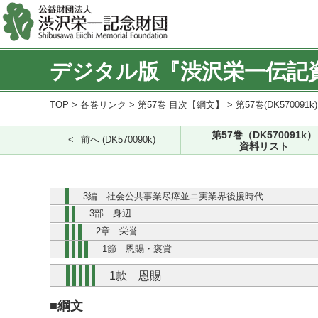
デジタル版『渋沢栄一伝記
TOP
>
各巻リンク
>
第57巻 目次【綱文】
> 第57巻(DK570091k
第57巻（DK570091k）
前へ (DK570090k)
資料リスト
3編 社会公共事業尽瘁並ニ実業界後援時代
3部 身辺
2章 栄誉
1節 恩賜・褒賞
1款 恩賜
■綱文