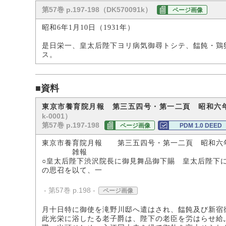
第57巻 p.197-198（DK570091k）
ページ画像
昭和6年1月10日（1931年）
是日栄一、皇太后陛下ヨリ病気御尋トシテ、饂飩・鶏
ス。
■資料
東京市養育院月報 第三五四号・第一二頁 昭和六
k-0001）
第57巻 p.197-198
ページ画像
PDM 1.0 DEED
東京市養育院月報 第三五四号・第一二頁 昭和六
雑報
○皇太后陛下渋沢院長に御見舞品御下賜 皇太后陛下
の思召を以て、一
- 第57巻 p.198 -
ページ画像
月十日特に御使を滝野川邸へ遣はされ、饂飩及び新宿
此光栄に浴したる老子爵は、陛下の老臣を労はらせ給