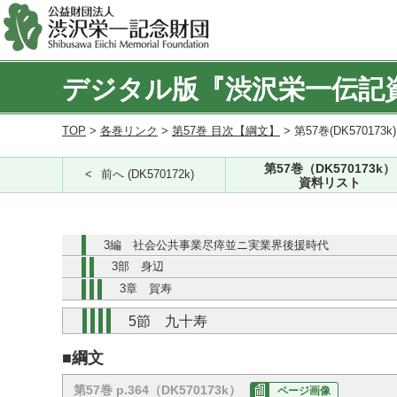
デジタル版『渋沢栄一伝記
TOP
>
各巻リンク
>
第57巻 目次【綱文】
> 第57巻(DK570173k
第57巻（DK570173k）
前へ (DK570172k)
資料リスト
3編 社会公共事業尽瘁並ニ実業界後援時代
3部 身辺
3章 賀寿
5節 九十寿
■綱文
第57巻 p.364（DK570173k）
ページ画像