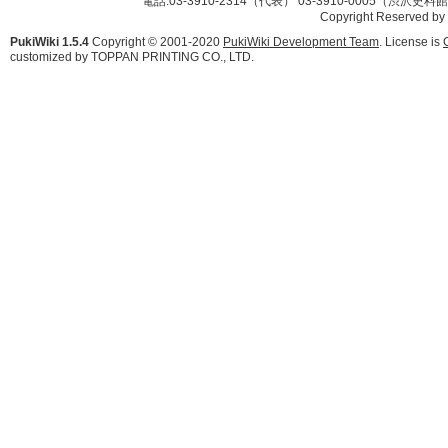
電話:03-3910-2314（代表） 03-3910-0005（渋沢史
Copyright Reserved by
PukiWiki 1.5.4
Copyright © 2001-2020
PukiWiki Development Team
. License is
customized by TOPPAN PRINTING CO., LTD.