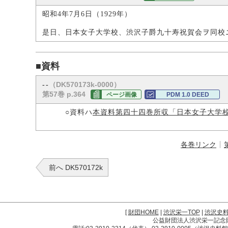
昭和4年7月6日（1929年）
是日、日本女子大学校、渋沢子爵九十寿祝賀会ヲ同校
■資料
（DK570173k-0000）
--
第57巻 p.364
ページ画像
PDM 1.0 DEED
○資料ハ
本資料第四十四巻所収「日本女子大学
各巻リンク
前へ DK570172k
[
財団HOME
|
渋沢栄一TOP
|
渋沢史
公益財団法人渋沢栄一記念財団 