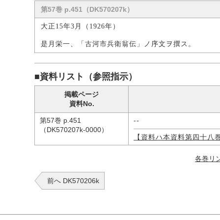
第57巻 p.451（DK570207k）
大正15年3月（1926年）
是月栄一、「古河市兵衛翁伝」ノ序文ヲ撰ス。
■資料リスト（参照指示）
掲載ページ
資料No.
第57巻 p.451
--
（DK570207k-0000）
【資料ハ本資料第四十八
各巻リ
前へ DK570206k