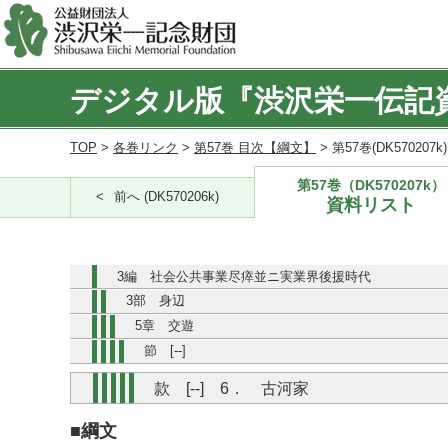
デジタル版『渋沢栄一伝記
TOP
>
各巻リンク
>
第57巻 目次【綱文】
> 第57巻(DK570207
第57巻（DK570207k）
前へ (DK570206k)
資料リスト
3編 社会公共事業尽瘁並ニ実業界後援時代
3部 身辺
5章 交遊
節 [--]
款 [--] 6． 古河家
■綱文