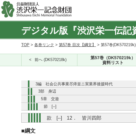
デジタル版『渋沢栄一伝記
TOP
>
各巻リンク
>
第57巻 目次【綱文】
> 第57巻(DK570219k
第57巻（DK570219k）
前へ (DK570218k)
資料リスト
3編 社会公共事業尽瘁並ニ実業界後援時代
3部 身辺
5章 交遊
節 [--]
款 [--] 12． 皆川四郎
■綱文