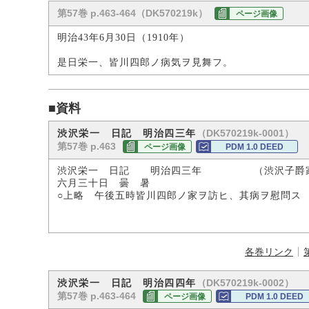
第57巻 p.463-464（DK570219k）
ページ画像
明治43年6月30日（1910年）
是日栄一、皆川四郎ノ病気ヲ見舞フ。
■資料
（DK570219k-0001）
渋沢栄一 日記 明治四三年
第57巻 p.463
ページ画像
PDM 1.0 DEED
渋沢栄一 日記 明治四三年 （渋沢子爵
六月三十日 曇 暑
○上略 午後五時皆川四郎ノ家ヲ訪ヒ、其病ヲ慰問ス 
各巻リンク
（DK570219k-0002）
渋沢栄一 日記 明治四四年
第57巻 p.463-464
ページ画像
PDM 1.0 DEED