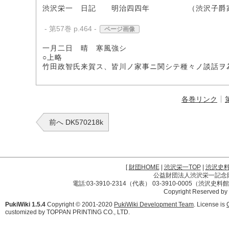
渋沢栄一 日記 明治四四年 （渋沢子爵
- 第57巻 p.464 -
ページ画像
一月二日 晴 寒風強シ
○上略
竹田政智氏来賀ス、皆川ノ家事ニ関シテ種々ノ談話ヲ
各巻リンク
前へ DK570218k
[
財団HOME
|
渋沢栄一TOP
|
渋沢史
公益財団法人渋沢栄一記念財団 
電話:03-3910-2314（代表） 03-3910-0005（渋沢史
Copyright Reserved by
PukiWiki 1.5.4
Copyright © 2001-2020
PukiWiki Development Team
. License is
customized by TOPPAN PRINTING CO., LTD.