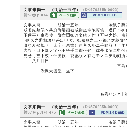
（DK570235k-0002）
文事来簡一 （明治十五年）
第57巻 p.474
ページ画像
PDM 1.0 DEED
文事来簡一 （明治十五年） （渋沢子爵
残暑厳敷候ヘ共愈御勝顔被成御坐奉敬賀候、過日ハ御
下候事と奉察候、御亡閨御碑文続テ作リ可申之処、
○略ス之通相綴リ差出申候、御孰覧之上不都合之義御
御頼み候哉《（太字ハ朱書）再考スルニ手間取リ半年
岩谷・日下部ノ字ハ不得手ニ御坐候、僕是迄恒ニ申付
見せ可被下校正仕度候、能訛誤ノ有之モノニテ彫刻済
八月廿日
三島
渋沢大徳望 坐下
各巻リンク
（DK570235k-0003）
文事来簡一 （明治十五年）
第57巻 p.474-475
ページ画像
PDM 1.0 DEED
文事来簡一 （明治十五年） （渋沢子爵