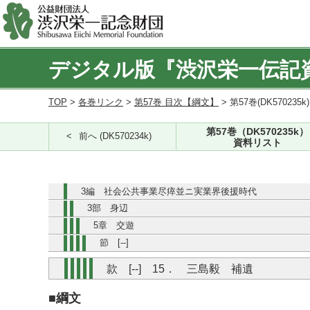
デジタル版『渋沢栄一伝記
TOP
>
各巻リンク
>
第57巻 目次【綱文】
> 第57巻(DK570235k
第57巻（DK570235k）
前へ (DK570234k)
資料リスト
3編 社会公共事業尽瘁並ニ実業界後援時代
3部 身辺
5章 交遊
節 [--]
款 [--] 15． 三島毅 補遺
■綱文