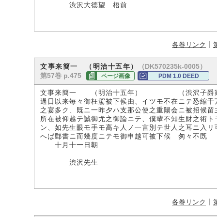
渋沢大徳望 梧前
各巻リンク
（DK570235k-0005）
文事来簡一 （明治十五年）
第57巻 p.475
ページ画像
PDM 1.0 DEED
文事来簡一 （明治十五年） （渋沢子爵
過日以来毎々御枉駕被下候由、イツモ不在ニテ恐縮千
之宴多ク、既ニ一昨夕ハ支那公使之重陽会ニ被招候留
所在被仰越テ誠御尤之御論ニテ、僕輩不知生財之術ト
ン、如先生眼モ手モ高キ人ノ一言別テ世人之耳ニ入リ
へば郵書ニ而幾度ニテモ御申越可被下候 匆々不既
十月十一日朝
渋沢先生
各巻リンク