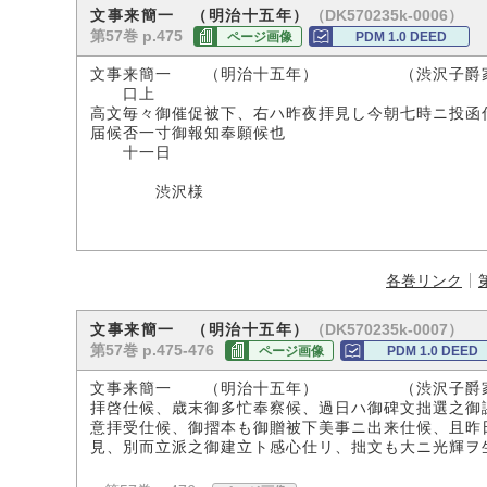
（DK570235k-0006）
文事来簡一 （明治十五年）
第57巻 p.475
ページ画像
PDM 1.0 DEED
文事来簡一 （明治十五年） （渋沢子爵
口上
高文毎々御催促被下、右ハ昨夜拝見し今朝七時ニ投函
届候否一寸御報知奉願候也
十一日
渋沢様
各巻リンク
（DK570235k-0007）
文事来簡一 （明治十五年）
第57巻 p.475-476
ページ画像
PDM 1.0 DEED
文事来簡一 （明治十五年） （渋沢子爵
拝啓仕候、歳末御多忙奉察候、過日ハ御碑文拙選之御
意拝受仕候、御摺本も御贈被下美事ニ出来仕候、且昨
見、別而立派之御建立ト感心仕リ、拙文も大ニ光輝ヲ