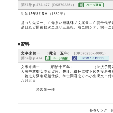
第57巻 p.474-477（DK570235k）
ページ画像
明治15年8月5日（1882年）
是ヨリ先栄一、亡母ゑい招魂碑ノ文案並ニ亡妻千代子
是日及ビ爾後数次ニ亘リ三島毅、右ニ関シテ、栄一ニ
■資料
（DK570235k-0001）
文事来簡一 （明治十五年）
第57巻 p.474
ページ画像
PDM 1.0 DEED
文事来簡一 （明治十五年） （渋沢子爵
大暑中愈御安寧奉賀候、先般ハ御枉駕被下候処接遇失
一篇之方添削返趙仕候、御亡閨君之方ハ小生撰文ニ付
八月五日
渋沢栄一様
各巻リンク