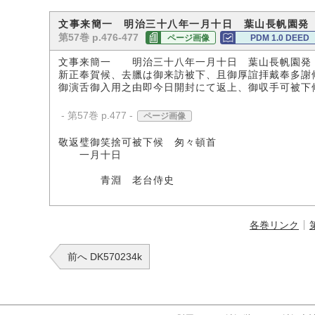
文事来簡一 明治三十八年一月十日 葉山長帆園発
第57巻 p.476-477
ページ画像
PDM 1.0 DEED
文事来簡一 明治三十八年一月十日 葉山長帆園
新正奉賀候、去臘は御来訪被下、且御厚誼拝戴奉多謝
御演舌御入用之由即今日開封にて返上、御収手可被下
- 第57巻 p.477 -
ページ画像
敬返璧御笑捨可被下候 匆々頓首
一月十日
青淵 老台侍史
各巻リンク
前へ DK570234k