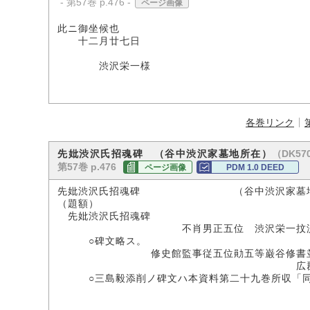
- 第57巻 p.476 -
ページ画像
此ニ御坐候也
十二月廿七日
毅 頓
渋沢栄一様
各巻リンク
（DK570
先妣渋沢氏招魂碑 （谷中渋沢家墓地所在）
第57巻 p.476
ページ画像
PDM 1.0 DEED
先妣渋沢氏招魂碑 （谷中渋沢家墓地
（題額）
先妣渋沢氏招魂碑
不肖男正五位 渋沢栄一抆涕
○碑文略ス。
修史館監事従五位勛五等巌谷修書並
広群鶴
○三島毅添削ノ碑文ハ本資料第二十九巻所収「同