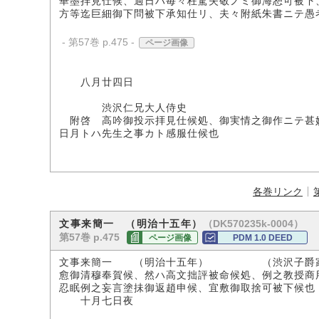
華墨拝見仕候、過日ハ毎々枉駕失敬ノミ御海恕可被下
方等迄巨細御下問被下承知仕リ、夫々附紙朱書ニテ愚
- 第57巻 p.475 -
ページ画像
頓
八月廿四日
渋沢仁兄大人侍史
附啓 高吟御投示拝見仕候処、御実情之御作ニテ甚
日月トハ先生之事カト感服仕候也
各巻リンク
（DK570235k-0004）
文事来簡一 （明治十五年）
第57巻 p.475
ページ画像
PDM 1.0 DEED
文事来簡一 （明治十五年） （渋沢子爵
愈御清穆奉賀候、然ハ高文拙評被命候処、例之教授商
忍眠例之妄言塗抺御返趙申候、宜敷御取捨可被下候也
十月七日夜