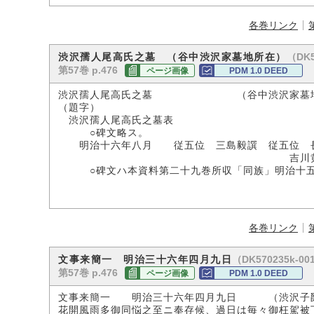
各巻リンク
（DK5
渋沢孺人尾高氏之墓 （谷中渋沢家墓地所在）
第57巻 p.476
ページ画像
PDM 1.0 DEED
渋沢孺人尾高氏之墓 （谷中渋沢家墓地
（題字）
渋沢孺人尾高氏之墓表
○碑文略ス。
明治十六年八月 従五位 三島毅譔 従五位 
吉川黄雲
○碑文ハ本資料第二十九巻所収「同族」明治十五
各巻リンク
（DK570235k-00
文事来簡一 明治三十六年四月九日
第57巻 p.476
ページ画像
PDM 1.0 DEED
文事来簡一 明治三十六年四月九日 （渋沢子
花開風雨多御同悩之至ニ奉存候、過日は毎々御枉駕被