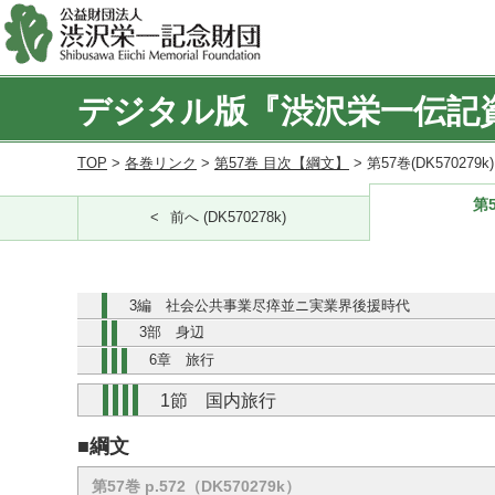
デジタル版『渋沢栄一伝記
TOP
>
各巻リンク
>
第57巻 目次【綱文】
> 第57巻(DK570279
第5
前へ (DK570278k)
3編 社会公共事業尽瘁並ニ実業界後援時代
3部 身辺
6章 旅行
1節 国内旅行
■綱文
第57巻 p.572（DK570279k）