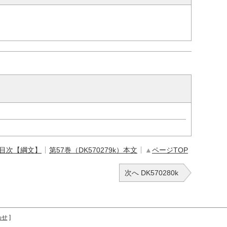
 目次【綱文】
第57巻（DK570279k）本文
▲
ページTOP
次へ DK570280k
わせ
]