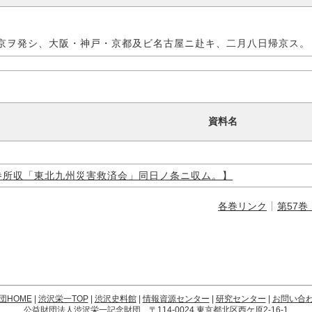
京ヲ発シ、大阪・神戸・京都及ビ名古屋ニ赴キ、二月八日帰京ス。
資料名
巻所収「東北九州災害救済会」同日ノ条ニ収ム。】
各巻リンク
第57巻
団HOME
|
渋沢栄一TOP
|
渋沢史料館
|
情報資源センター
|
研究センター
|
お問い合
公益財団法人渋沢栄一記念財団 〒114-0024 東京都北区西ケ原2-16-1