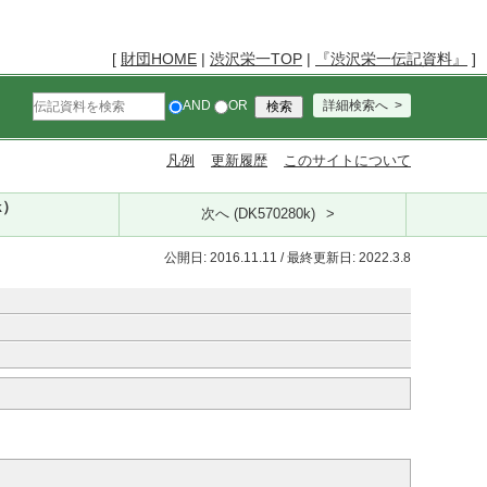
[
財団HOME
|
渋沢栄一TOP
|
『渋沢栄一伝記資料』
]
AND
OR
詳細検索へ
凡例
更新履歴
このサイトについて
k）
次へ (DK570280k)
公開日: 2016.11.11 / 最終更新日: 2022.3.8