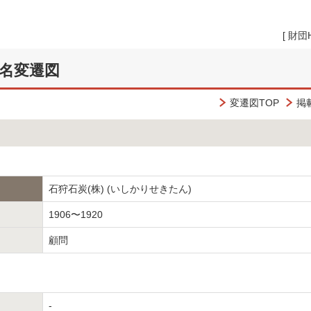
[
財団
名変遷図
変遷図TOP
掲
石狩石炭(株) (いしかりせきたん)
1906〜1920
顧問
-