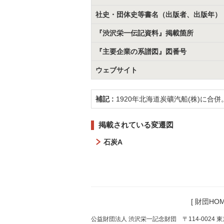
社史・団体史等書名（出版者、出版年）
『渋沢栄一伝記資料』掲載箇所
『主要企業の系譜図』図番号
ウェブサイト
補記 :
1920年北海道炭礦汽船(株)に合併
掲載されている変遷図
石炭A
[
財団HOM
公益財団法人 渋沢栄一記念財団 〒114-0024 東