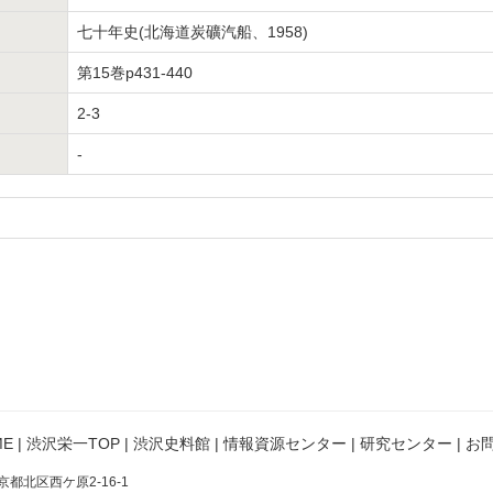
七十年史(北海道炭礦汽船、1958)
第15巻p431-440
2-3
-
。
E
|
渋沢栄一TOP
|
渋沢史料館
|
情報資源センター
|
研究センター
|
お
京都北区西ケ原2-16-1