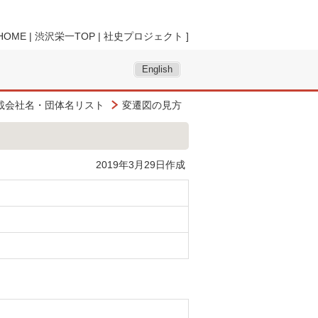
HOME
|
渋沢栄一TOP
|
社史プロジェクト
]
English
載会社名・団体名リスト
変遷図の見方
2019年3月29日作成