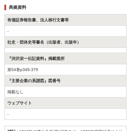
典拠資料
有価証券報告書、法人移行文書等
-
社史・団体史等書名（出版者、出版年）
『渋沢栄一伝記資料』掲載箇所
第54巻p349-379
『主要企業の系譜図』図番号
掲載なし
ウェブサイト
-