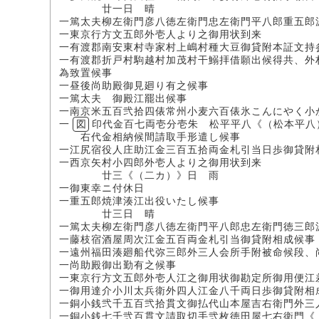
廿一日 晴
一篤太夫柳左衛門彦八徳左衛門忠左衛門平八郎重五郎
一東京行方文五郎外壱人より之御用状到来
一有渡郡南安東村寺家村上嶋村種大豆御貸附本証文持
一有渡郡折戸村駒越村加茂村干鰯拝借願出候得共、外
為致置候事
一昼後尚助殿御見廻り有之候事
一篤太夫 御殿江罷出候事
一南京米五百弐拾四俵常州小麦六百俵氷こんにやく小
一
図
印代金百七両壱分壱朱 松平平八《（松本平八
右代金相納候間請取手形遣し候事
一江尻宿役人庄助江金三百五拾両金札引当日歩御貸附
一西京矢村小四郎外壱人より之御用状到来
廿三《（二カ）》日 雨
一御東幸ニ付休日
一重五郎焼津湊江出役いたし候事
廿三日 晴
一篤太夫柳左衛門彦八徳左衛門平八郎忠左衛門徳三郎
一藤枝宿酒屋周次江金五百両金札引当御貸附相成候事
一遠州福田湊廻船代弥三郎外三人会所手附被命候段、
一尚助殿御出勤有之候事
一東京行方文五郎外壱人江之御用状御勘定所御用便江
一御用達介小川太兵衛外四人江金八千両日歩御貸附相
一銅小銭弐千五百弐拾貫文御払代山本屋吉右衛門外三
一銅小銭七千弐百貫文請取切手弐枚徳田屋七右衛門《