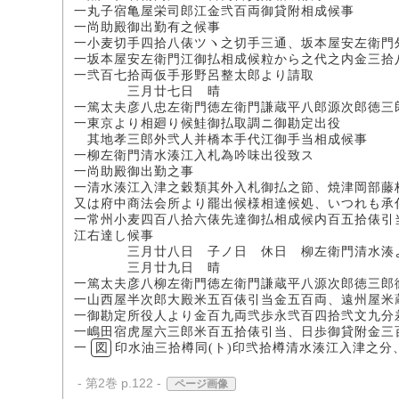
一丸子宿亀屋栄司郎江金弐百両御貸附相成候事
一尚助殿御出勤有之候事
一小麦切手四拾八俵ツヽ之切手三通、坂本屋安左衛門
一坂本屋安左衛門江御払相成候粒から之代之内金三拾
一弐百七拾両仮手形野呂整太郎より請取
三月廿七日 晴
一篤太夫彦八忠左衛門徳左衛門謙蔵平八郎源次郎徳三
一東京より相廻り候鮭御払取調ニ御勘定出役
其地孝三郎外弐人并橋本手代江御手当相成候事
一柳左衛門清水湊江入札為吟味出役致ス
一尚助殿御出勤之事
一清水湊江入津之穀類其外入札御払之節、焼津岡部藤
又は府中商法会所より罷出候様相達候処、いつれも承
一常州小麦四百八拾六俵先達御払相成候内百五拾俵引
江右達し候事
三月廿八日 子ノ日 休日 柳左衛門清水湊
三月廿九日 晴
一篤太夫彦八柳左衛門徳左衛門謙蔵平八源次郎徳三郎
一山西屋半次郎大殿米五百俵引当金五百両、遠州屋米
一御勘定所役人より金百九両弐歩永弐百四拾弐文九分
一嶋田宿虎屋六三郎米百五拾俵引当、日歩御貸附金三
一
図
印水油三拾樽同(ト)印弐拾樽清水湊江入津之
- 第2巻 p.122 -
ページ画像