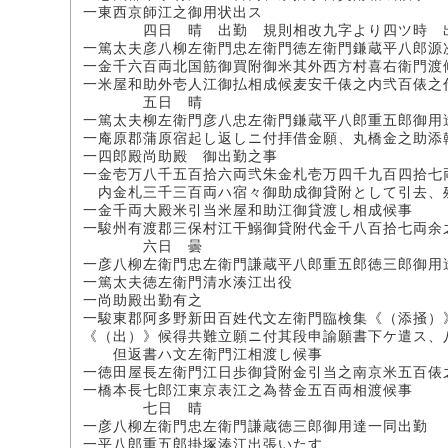
一東西京師江之御用状出ス
四日 晴 出勤 規則相改九字より四ツ時 
一篤太夫彦八柳左衛門忠左衛門徳左衛門鎌蔵平八郎源
一金千六百両北国筋御買附御米其外西方村喜右衛門渡
一米屋和助外壱人江御払相成候麦安千俵之内弐百俵之
五日 晴
一篤太夫柳左衛門彦八忠左衛門鎌蔵平八郎重五郎御用
一庵原郡蒲原宿起し返しニ付拝借金願、丸橋金之助添
一四郎殿尚助殿 御出勤之事
一金壱万八千五百拾六両弐朱金札壱万四千九百四拾七
内金札三千三百両ハ宿々御助成御貸附として引去、
一金千両大殿米引当米屋和助江御貸渡し相成候事
一駿州有渡郡三保村江干鰯御貸附代金千八百拾七両余
六日 曇
一彦八柳左衛門忠左衛門謙蔵平八郎重五郎徳三郎御用
一篤太夫徳左衛門清水湊江出役
一尚助殿出勤有之
一駿東郡阿多野新田百姓代文左衛門臨検集《（添掻）
《（出）》候得共難立願ニ付其段申諭願書下ケ遣ス、
但返書ハ文左衛門江相渡し候事
一徳田屋長左衛門江日歩御貸附金引当之南京米五百俵
一橋本長七郎江東京表江之為替金五百両相渡候事
七日 晴
一彦八柳左衛門忠左衛門謙蔵徳三郎御用達一同出勤
一平八郎重五郎掛塚湊江出張いたす