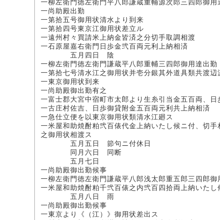
一柳左衛門徳左衛門平八郎謙蔵重輔源次郎三四郎御用
一尚助殿出勤
一第拾五号御用状清水より到来
一第拾四号東京江御用状差立ル
一遠州村々買請米上納金皆済之分切手取調相渡
一石原屋嘉右衛門日歩金弐百両元利上納相済
五月四日 陰
一柳左衛門徳左衛門謙蔵平八郎重輔三四郎御用達出勤
一第拾七号清水江之御用状并壱分銀其外道具類共渡辺
一東京御用状到来
一尚助殿御出勤有之
一富士郡大宮中宿町市太郎より生糸引当金五百両、日
一古庄村佐吉、日歩御貸附金五百両元利共上納相済
一急仕立便を以東京御用状類清水江廻ス
一米屋和助焼酎粕弐百俵代金上納いたし候ニ付、切手
之御用状相渡ス
五月五日 節句ニ付休日
同月六日 同断
五月七日
一尚助殿御出勤候事
一柳左衛門徳左衛門謙蔵平八郎浅太郎重五郎三四郎御
一米屋和助焼酎粕千弐百俵之内弐百四拾両上納いたし
五月八日 雨
一尚助殿御出勤候事
一東京より《（江）》御用状差出ス