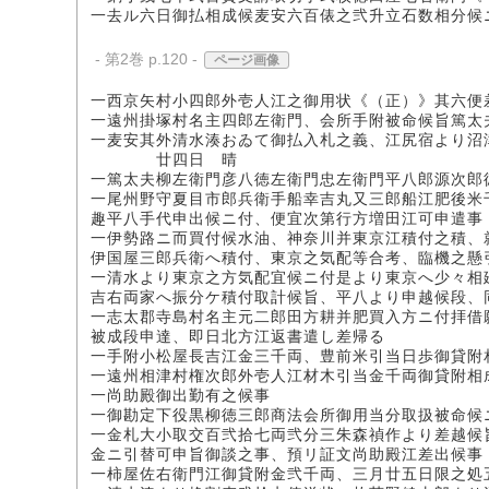
一去ル六日御払相成候麦安六百俵之弐升立石数相分候
- 第2巻 p.120 -
ページ画像
一西京矢村小四郎外壱人江之御用状《（正）》其六便
一遠州掛塚村名主四郎左衛門、会所手附被命候旨篤太
一麦安其外清水湊おゐて御払入札之義、江尻宿より沼
廿四日 晴
一篤太夫柳左衛門彦八徳左衛門忠左衛門平八郎源次郎
一尾州野守夏目市郎兵衛手船幸吉丸又三郎船江肥後米
趣平八手代申出候ニ付、便宜次第行方増田江可申遣事
一伊勢路ニ而買付候水油、神奈川并東京江積付之積、
伊国屋三郎兵衛へ積付、東京之気配等合考、臨機之懸
一清水より東京之方気配宜候ニ付是より東京へ少々相
吉右両家へ振分ケ積付取計候旨、平八より申越候段、
一志太郡寺島村名主元二郎田方耕并肥買入方ニ付拝借
被成段申達、即日北方江返書遣し差帰る
一手附小松屋長吉江金三千両、豊前米引当日歩御貸附
一遠州相津村権次郎外壱人江材木引当金千両御貸附相
一尚助殿御出勤有之候事
一御勘定下役黒柳徳三郎商法会所御用当分取扱被命候
一金札大小取交百弐拾七両弐分三朱森禎作より差越候
金ニ引替可申旨御談之事、預リ証文尚助殿江差出候事
一柿屋佐右衛門江御貸附金弐千両、三月廿五日限之処