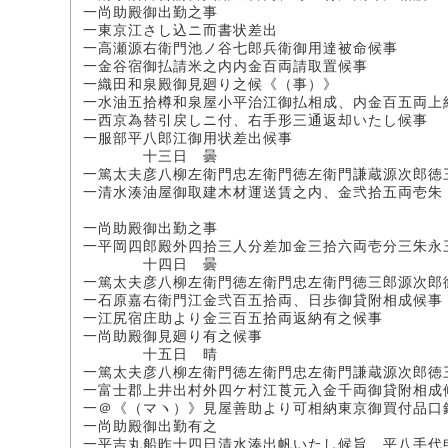
一尚助殿御出勤之事
一東京江さし込ニ而書状差出
一高瀬源右衛門池ノ谷七郎兵衛御用達被命候事
一金谷宿御払請米之内内金百両請取置候事
一織田和泉殿御見廻り之候《（事）》
一水油五拾樽和泉屋小平治江御払相成、内金百五両上
一西京為替引戻しニ付、右手形三通返却いたし候事
一服部平八郎江御用状差出候事
十三日 曇
一篤太夫彦八柳左衛門忠左衛門徳左衛門謙蔵源次郎徳
一清水湊油屋御取建木材運送賃之内、金弐拾五両壱朱
一尚助殿御出勤之事
一平岡四郎殿外四拾三人分差加金三拾六両壱分三朱永
十四日 曇
一篤太夫彦八柳左衛門徳左衛門忠左衛門徳三郎源次郎
一石原嘉右衛門江金弐百五拾両、日歩御貸附相成候事
一江尻宿庄助より金三百五拾両返納有之候事
一尚助殿御見廻り有之候事
十五日 晴
一篤太夫彦八柳左衛門徳左衛門忠左衛門謙蔵源次郎徳
一富士郡上井出村外四ケ村江莨元入金千両御貸附相成
一＠《（マヽ）》見屋善助より可相納東京御買付品口
一尚助殿御出勤有之
一平吉丸船昨十四日清水湊出帆いたし候旨、平八手代