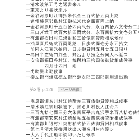
一清水湊第五号之返書来ル
一東京より書状来ル
一金谷河原町江御払米代金三百弐拾五両上納
一遠州榛原郡島村江御払米代金四百両上納
一金谷河原町千五百拾四両弐分、永百四拾六文壱分二
三口〆弐千弐百六拾四両弐分、永百四拾六文壱分五
一有渡郡石田村江焼酎粕三拾俵御貸附相成候付
一油屋喜兵衛弐百両返納、日歩弐両壱分永五拾文
一前同人江百弐拾両、日歩御貸附五月廿五日限り
一島田半左衛門判金、野呂より預之分同人へ返ス
一安倍郡福田谷村江、焼酎粕三拾四俵御貸相成候事
四月廿四日 雨
一尚助殿出勤候事
一柳左衛門鎌蔵徳左衛門源次郎三四郎御用達出勤
- 第2巻 p.128 -
ページ画像
一庵原郡瀬名川村江焼酎粕三百俵御貸渡相成候事
一清水湊江御用状被下、瀬名川村役人江命ス
一三百九拾七両三分六朱四厘平吉丸沢手米百八拾壱俵
一有渡郡南安東村江焼酎粕五拾四俵御貸附相成候事
一有渡郡川辺村江焼酎粕弐拾五俵御貸附相成候事
一第七号清水湊御用状出ス瀬名川村内渡シ
一大六手代江船印調印いたし候事