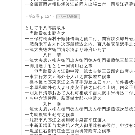
一金四百両遠州掛塚湊江前同人出張ニ付、同所江廻著
- 第2巻 p.124 -
ページ画像
として平八郎請取ル
一尚助殿御出勤有之
一三保村松両村干鰯拝借願之儀ニ付、間宮鉄次郎外壱
一肥前米平吉丸作次郎船積込之内、百八拾壱俵沢手之
一篤太夫徳左衛門清水湊より帰府いたす
八日 晴
一篤太夫彦八柳左衛門忠左衛門徳左衛門鎌蔵徳三郎三
一御用達手附とも一同御用召之事
但尚助殿夫々江御申渡、篤太夫始三四郎迄出席夫
一東京行方文五郎外壱人江之書状差立候事
一橋本長七郎東京江之為替手形差立云々ハ、前件書状
一米屋和助外壱人より麦安千俵之口代金上納、内金千
一明九日清湊おゐて入札可相成平吉丸沢手米御払ニ付
とも申含遣候段、萩野鍵太郎へ申遣ス
九日 雨
一篤太夫彦八柳左衛門徳左衛門忠左衛門謙蔵源次郎徳
一尚助殿御出勤有之候事
一服部平八郎江之御用状中泉宙平江渡ス
一中新田増田与太夫始メ六人御用達被命候付、申渡有
一魚屋仁右衛門江金三百両御貸附有之候事