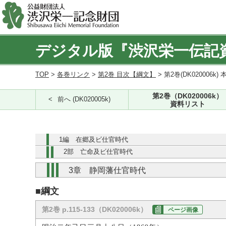
デジタル版『渋沢栄一伝記
TOP
>
各巻リンク
>
第2巻 目次【綱文】
> 第2巻(DK020006k) 
第2巻（DK020006k）
前へ (DK020005k)
資料リスト
1編 在郷及ビ仕官時代
2部 亡命及ビ仕官時代
3章 静岡藩仕官時代
■綱文
第2巻 p.115-133（DK020006k）
ページ画像