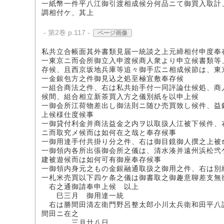
一紙幣一件平八江御引渡相成候分何品ニて御買入取計
調相付ケ、其上
- 第2巻 p.117 -
ページ画像
私共立合帳面其外書類見届一統談之上元締相付申度奉
一東京ニ而会所御立入申渡候商人衆より申立候書類等
存候、且西京坂地兵庫等追々御手広ニ相成候節は、東
一金銀包方之件御見込之処至極宜敷奉存候
一組合商法之件、右は私共始手付一同評論仕候処、商
候間、組合相立新茶買入方之儀別紙を以申上候
一御会所江荷物差出し御法則ニ随ひ売買致し候件、益
上候様仕度候事
一御貸付利金并商法益金之内ヲ以取扱人江被下候件、
ニ而取究メ候而は如何在之哉と奉存候事
一御用達手付共掛り分之件、右は御目鏡御人撰之上被
一御領内各所出張御会所之儀は、清水湊并遠州浜松弐
建被遊候而は如何可有御座奉存候事
一御領内身元之もの金銀融通取扱之御用之件、右は別
一札米売買以下四ケ条之儀は御書取之御趣意聊差支無
右之通御請奉申上候 以上
巳三月 御用達一統
右は勝間田清左衛門野呂整太郎小川太兵衛和田平八
間田ニ在之
三月廿八日