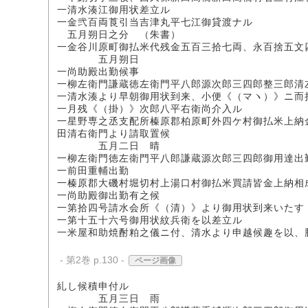
一清水湊江御用状差立ル
一金弐百両莨引当吉津丸平七江御貸渡ナル
五月朔日之分 （朱書）
一金谷川原町御払米代残金五百三拾七両、永百捨五文
五月朔日
一尚助殿出勤候事
一柳左衛門謙蔵徳左衛門平八郎源次郎三四郎整三郎清
一清水湊より早朝御用状到来、小便《（マヽ）》ニ而
一月残《（掛）》次郎八平右衛尚介入ル
一星野専之丞支配所榛原郡柏原町外四ケ村御払米上納
田清右衛門より請取置候
五月二日 晴
一柳左衛門徳左衛門平八郎謙蔵源次郎三四郎御用達出
一前田重輔出勤
一榛原郡大磯村堀切村上湯口村御払米買請皆金上納相
一尚助殿御出勤有之候
一第拾四号請水会所《（清）》より御用状到来いたす
一第十五十六号御用状紋兵衛を以差立ル
一米屋和助焼酎粕之儀ニ付、清水より申越候趣を以、
- 第2巻 p.130 -
ページ画像
糺し候積申付ル
五月三日 雨