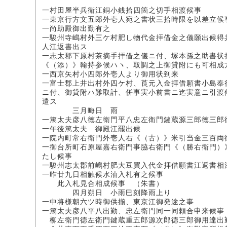
一村田屋半兵衛江銅小銭拾四箇之切手相渡候事
一東京行方文五郎外壱人宛之書状三拾時限を以差立候
一尚助殿御出勤有之
一駿州寺嶋村外三ケ村肥し物代金拝借金之儀願出候得
人江返書出ス
一志太郡下原村茶摘手拝借之儀ニ付、塚本孫之助書状
《（添）》翰持参候ハヽ、取調之上御貸附にも可相成
一西京矢村小四郎外壱人より御用状到来
一富士郡上井出村外四ケ村、莨元入金拝借願書小島奉
ニ付、御貸附ハ難取計、併事実小前書ニ迄実意ニ引渡
遣ス
三月晦日 雨
一篤太夫彦八徳左衛門平八忠左衛門鍵蔵源三郎徳三郎
一午後篤太夫 御殿江罷出候
一院内町常右衛門外壱人右《（古）》米引当金三百両
一御台所町石原屋嘉右衛門事脇右衛門《（勝右衛門）
たし候事
一駿州志太郡前嶋村肥大豆買入代金拝借願書江返書相
一昨廿九日相触候水油入札有之候事
此入札見合相成候事 （朱書）
四月朔日 小雨巳刻降雨上り
一中将様朝六ツ時御供揃、東京江御発途之事
一篤太夫彦八平八出勤、忠左衛門同一同頼合申来候事
柳左衛門徳左衛門鍵蔵重五郎源次郎徳三郎御用達出