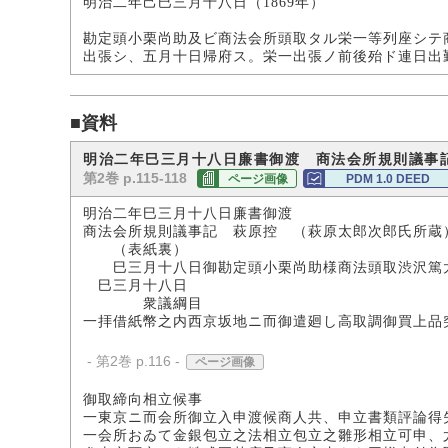
明治二年己巳三月十八日（1869年）
勘定頭小栗尚助及ビ商法会所頭取タル栄一等列座シテ
出張シ、五月十日帰府ス。栄一出張ノ前後殆ド連日出
■資料
明治二年巳三月十八日廉書御渡 商法会所規則議事
第2巻 p.115-118
ページ画像
PDM 1.0 DEED
明治二年巳三月十八日廉書御渡
商法会所規則議事記 萩原控 （萩原太郎次郎氏所蔵
（表紙裏）
巳三月十八日御勘定頭小栗尚助様商法頭取渋沢篤太
巳三月十八日
衆議綱目
一拝借紙幣之内西京坂地ニ而御遣廻し高取調御買上品
- 第2巻 p.116 -
ページ画像
御取締向相立候事
一東京ニ而会所御立入申渡候商人共、申立書類評論得
一会所おゐて金銀包立之法相立包立之雛形相立可申、