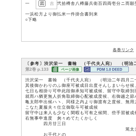
一
吉
弐拾樽舎八樽藤兵衛百四両壱分ニ而願
一浜松方より御払米一件掛合書到来
○下略
各巻リンク
〔参考〕渋沢栄一 書翰 （千代夫人宛） （明治
第2巻 p.133
ページ画像
PDM 1.0 DEED
渋沢栄一 書翰 （千代夫人宛） （明治二年四月
其後御かわりのふ御座可被成目出度そんしまいらせ候
七日も相掛り可申此段御承知可被成候、留守中取締別
就而ハ猶更無人折角取締御心配被成度候、右御越之節
亀太郎申出候ハヽ、同様之内より御渡有之度候、無用
こなた夏服夫々仕立御取斗可被成候
留守中は来人も少なく閑暇も可有之候間、些手習被成
右無事申進度 匆々めてたくかしく
四月廿三日
篤太
お千代との