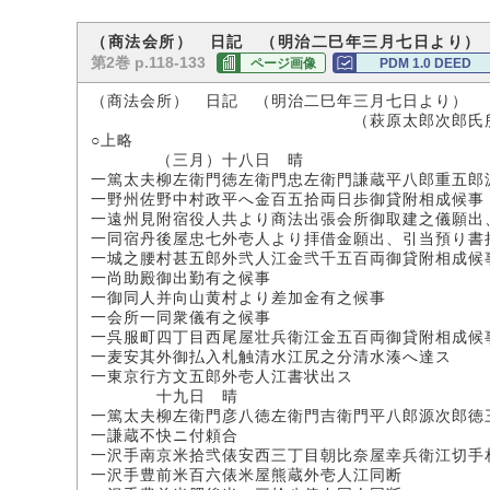
（商法会所） 日記 （明治二巳年三月七日より）
第2巻 p.118-133
ページ画像
PDM 1.0 DEED
（商法会所） 日記 （明治二巳年三月七日より）
（萩原太郎次郎氏所
○上略
（三月）十八日 晴
一篤太夫柳左衛門徳左衛門忠左衛門謙蔵平八郎重五郎
一野州佐野中村政平へ金百五拾両日歩御貸附相成候事
一遠州見附宿役人共より商法出張会所御取建之儀願出
一同宿丹後屋忠七外壱人より拝借金願出、引当預り書
一城之腰村甚五郎外弐人江金弐千五百両御貸附相成候
一尚助殿御出勤有之候事
一御同人并向山黄村より差加金有之候事
一会所一同衆儀有之候事
一呉服町四丁目西尾屋壮兵衛江金五百両御貸附相成候
一麦安其外御払入札触清水江尻之分清水湊へ達ス
一東京行方文五郎外壱人江書状出ス
十九日 晴
一篤太夫柳左衛門彦八徳左衛門吉衛門平八郎源次郎徳
一謙蔵不快ニ付頼合
一沢手南京米拾弐俵安西三丁目朝比奈屋幸兵衛江切手
一沢手豊前米百六俵米屋熊蔵外壱人江同断