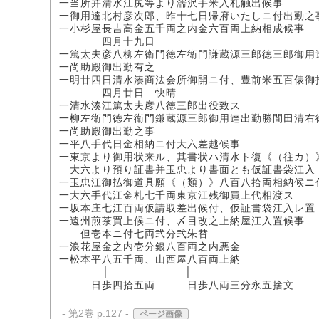
一当所并清水江尻等より濡沢手米入札触出候事
一御用達北村彦次郎、昨十七日帰府いたしニ付出勤之
一小杉屋長吉高金五千両之内金六百両上納相成候事
四月十九日
一篤太夫彦八柳左衛門徳左衛門謙蔵源三郎徳三郎御用
一尚助殿御出勤有之
一明廿四日清水湊商法会所御開ニ付、豊前米五百俵御
四月廿日 快晴
一清水湊江篤太夫彦八徳三郎出役致ス
一柳左衛門徳左衛門鎌蔵源三郎御用達出勤勝間田清右
一尚助殿御出勤之事
一平八手代日金相納ニ付大六差越候事
一東京より御用状来ル、其書状ハ清水ト復《（往カ）
大六より預り証書并玉忠より書面とも仮証書袋江入
一玉忠江御払御道具願《（類）》八百八拾両相納候ニ
一大六手代江金札七千両東京江残御買上代相渡ス
一坂本庄七江百両仮請取差出候付、仮証書袋江入レ置
一遠州煎茶買上候ニ付、〆目改之上納屋江入置候事
但壱本ニ付七両弐分弐朱替
一浪花屋金之内壱分銀八百両之内悪金
一松本平八五千両、山西屋八百両上納
│ │
日歩四拾五両 日歩八両三分永五捨文
- 第2巻 p.127 -
ページ画像