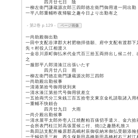
四月廿七日 陰
一柳左衛門謙蔵源次郎三四郎徳左衛門御用達一同出勤
一平八郎重輔昨夜帰駿之趣今日より出勤有之
- 第2巻 p.129 -
ページ画像
一尚助殿御出勤
一田中支配谷津郡大村肥物拝借願、府中支配有渡郡下
先々村役人江相渡ス
一金谷川原町御払米代金弐百三拾五両持出し候ニ付、
之
一服部平八郎清湊江出張いたす
四月廿八日 雨
一柳左衛門徳左衛門謙蔵源次郎三四郎
一尚助殿出勤候事
一清港第拾号御用状到来
一清水湊江第拾弐号御用状差立
一五拾両弐分三朱銭三百五拾壱文東京金札請取諸入用
一重輔不快頼合
四月廿九日 大雨
一尚介殿出勤候事
一清水屋平太郎外壱人江焼酎粕百俵切手遣ス、金六拾
一会所表門柱江対高張置候ニ付、焼□之趣懸札致ス
一島田詰支配所榛原郡高嶋村辰御収納米御払受願添翰
一干鰯切手三枚、西久保新田高橋新田高橋村右三村江