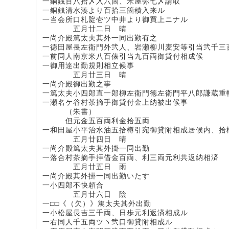
一銅銭百八拾〆入六箇、米屋弥七〆請取
一銅銭清水湊より百拾三箇積入来ル
一当会所口札䧑壱ツ中井より御買上ニナル
五月廿二日 晴
一尚介殿篤太夫其外一同出勤有之
一徳田屋長左衛門外弐人、岩瀬柳川麦安等引当弐千三
一前同人南京米八百俵引当九百両御貸付相成候
一御用達出勤規則相立候事
五月廿三日 晴
一尚介殿御出勤之事
一篤太夫小四郎直一郎柳左衛門徳左衛門平八郎謙蔵重
一瀬名ケ谷村茶摘手御貸付金上納被出候事
（朱書）
但元金五百両利金拾五両
一和田屋小平治水油五拾樽引宛御貸附相成居候内、拾
五月廿四日 晴
一尚介殿篤太夫其外掛一同出勤
一落合村茶摘手拝借金百両、利三両元利共返納相済
五月廿五日 雨
一尚介殿其外掛一同出勤いたす
一小四郎不快頼合
五月廿六日 陰
一□□《（欠）》篤太夫其外出勤
一小松屋長吉三千両、日歩元利返済相成ル
一右同人千五両ツヽ弐口御貸附相成ル