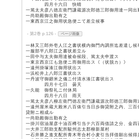
四月十六日 快晴
一篤太夫彦八徳左衛門謙蔵源次郎徳三郎御用達一同出
一尚助殿御出勤有之
一東西京江之御用状急便ニて差立候事
- 第2巻 p.126 -
ページ画像
一林又三郎外壱人江之書状横内御門内調所迄差遣し候
一服部平八郎江之書状差立ル
一田中与太夫御用達被命候段、篤太夫申渡ス
一東京西京江も急便ニ而御用出ス《（状脱カ）》
一遠州掛塚湊江御用状出ス
一浜松井上八郎江書状出ス
一丹波守御廻米之儀ニ付清水湊江書状出ス
四月十七日 曇天
一久能 御祭礼ニ付休局
四月十八日 雨天
一篤太夫彦八柳左衛門徳左衛門謙蔵源次郎徳三郎御用
一遠州屋米蔵大殿米八百俵引当日歩御貸附之内、三百
貸附ニ相成ル
一尚助殿御出勤有之
一掛川宿油屋彦十油百樽引当テ六百両借請之分、金四
一大井三郎助支配所駿州志太郡柳新屋村
一石井勝之進支配所青木寄合村小麦引当拝借願出候得