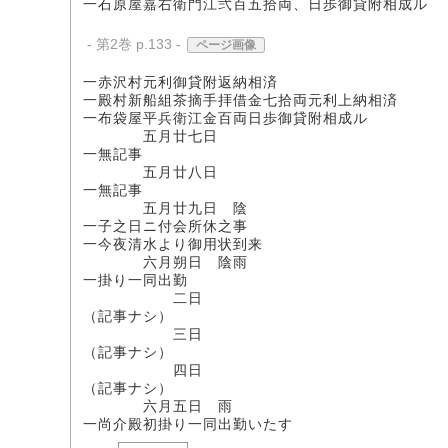
一石原屋嘉右衛門江弐百五拾両、日歩御貸附相成ル
- 第2巻 p.133 -
ページ画像
一赤沢村元利御貸附返納相済
一殿村新船組茶摘手拝借金七拾両元利上納相済
一布袋屋平兵衛江金百両日歩御貸附相成ル
五月廿七日
一無記事
五月廿八日
一無記事
五月廿九日 陰
一子之日ニ付会所休之事
一今夜清水より御用状到来
六月朔日 陰雨
一掛り一同出勤
二日
（記事ナシ）
三日
（記事ナシ）
四日
（記事ナシ）
六月五日 雨
一尚介殿初掛り一同出勤いたす