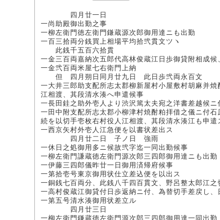
四月廿一日
一尚助殿御出勤之事
一柳左衛門徳左衛門鎌蔵源次郎御用達ニも出勤
一百三拾両分銭買上相場平均拾弐貫文ツヽ
此銭千五百六拾貫
一金三百両嘉納次五郎代高林俊蔵江日歩御貸附相成候
一金弐百両米屋七右衛門上納
但 四月朔日同月廿九日 此日歩弐両永百文
一大井三郎助支配所志太郡柳新屋村小屋敷村胡麻并焼
江相渡、其段清水湊へ申遣候事
一長田銈之助外壱人より渋沢篤太夫宛之洋書差越候ニ
一田中附支配所志太郡小柳津村焼酎粕拝借之儀ニ付石
続を以切手壱枚右村役人江相渡、其段清水湊江も申遣
一西京矢村外壱人江急便を以書状差出ス
四月廿二日 子ノ日 強雨
一休日之処御用多ニ候故弐字迄一同出勤候事
一柳左衛門謙蔵徳左衛門源次郎三四郎御用達ニも出勤
一伊藤三四郎儀昨廿一日御用済帰府候事
一第拾壱号東京御用状仕立差込便を以出ス
一銅銭七百両分、此銭八千四百貫文、野呂整太郎江之
一高村俊蔵江御貸付日歩返納ニ付、為替切手差戻し、
一第五号清水湊御用状差立ル
四月廿三日
一柳左衛門鎌蔵徳左衛門源次郎三四郎御用達一同出勤