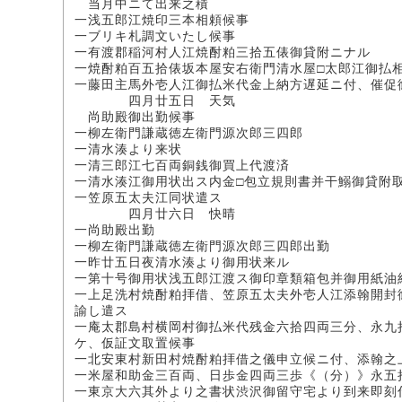
当月中ニて出来之積
一浅五郎江焼印三本相頼候事
一ブリキ札調文いたし候事
一有渡郡稲河村人江焼酎粕三拾五俵御貸附ニナル
一焼酎粕百五拾俵坂本屋安右衛門清水屋□太郎江御払
一藤田主馬外壱人江御払米代金上納方遅延ニ付、催促
四月廿五日 天気
尚助殿御出勤候事
一柳左衛門謙蔵徳左衛門源次郎三四郎
一清水湊より来状
一清三郎江七百両銅銭御買上代渡済
一清水湊江御用状出ス内金□包立規則書并干鰯御貸附
一笠原五太夫江同状遣ス
四月廿六日 快晴
一尚助殿出勤
一柳左衛門謙蔵徳左衛門源次郎三四郎出勤
一昨廿五日夜清水湊より御用状来ル
一第十号御用状浅五郎江渡ス御印章類箱包并御用紙油
一上足洗村焼酎粕拝借、笠原五太夫外壱人江添翰開封
諭し遣ス
一庵太郡島村横岡村御払米代残金六拾四両三分、永九
ケ、仮証文取置候事
一北安東村新田村焼酎粕拝借之儀申立候ニ付、添翰之
一米屋和助金三百両、日歩金四両三歩《（分）》永五
一東京大六其外より之書状渋沢御留守宅より到来即刻