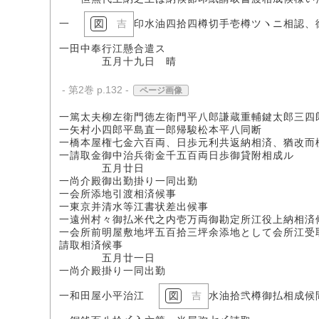
一
吉
印水油四拾四樽切手壱樽ツヽニ相認、
一田中奉行江懸合遣ス
五月十九日 晴
- 第2巻 p.132 -
ページ画像
一篤太夫柳左衛門徳左衛門平八郎謙蔵重輔鍵太郎三四
一矢村小四郎平島直一郎帰駿松本平八同断
一橋本屋権七金六百両、日歩元利共返納相済、猶改而
一請取金御中治兵衛金千五百両日歩御貸附相成ル
五月廿日
一尚介殿御出勤掛り一同出勤
一会所添地引渡相済候事
一東京并清水等江書状差出候事
一遠州村々御払米代之内壱万両御勘定所江役上納相済
一会所前明屋敷地坪五百拾三坪余添地として会所江受
請取相済候事
五月廿一日
一尚介殿掛り一同出勤
一和田屋小平治江
吉
水油拾弐樽御払相成候