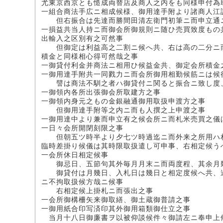
尤東京西京とも慥成両替店及商人之内をも同様申付為
一組合商法手広ニ相成候様、御用達手附より諸商人江
但右振合は先達而勝間田清左衛門初筆ニ而申立通
一損益共当人持ニ而御会所御規則ニ随ひ売買致度もの
出輸入之区別有之可然事
但御定は利益高之二割ニ候へ共、右は高の二分ニ而
積金と同様相心得可然哉之事
一御貸付利金并商法ニ相用ひ候益金共、御定会所積金
一御用達手附共一同戮力ニ而会所御用相勤候筋ニは候
譬は商法不馴之者ハ御貸付ニ関ると振合ニ致し度、
一御領内各所出張御会所取建方之事
一御領内身元之もの金銀融通御用取扱申渡方之事
但御用達手附等之内ニ而も人撰之上申渡之事
一御用達中より兼而申立有之候会所ニ而札米売買之儀
一日々会所開閉刻限之事
但朝五ツ時半より夕七ツ時過迄ニ而外来之所用ハ相
臨時差掛り候儀は其時限取扱遣し可申事、右相定候う
一会所休日相定候事
御忌日、五節句其外毎月月末ニ而両度程、其余月
御貸付は月幾日、入札日は幾日と相定度候へ共、追
ニ不拘取扱候方哉ニ候事
右相定候上掛札ニ而張出之事
一会所御構柵矢来御取繕、御土蔵御普請之事
一御用紙合印写済印其外御用箱類御仕立之事
当月十八日御廉書ヲ以被仰談候件々御請左ニ奉申上