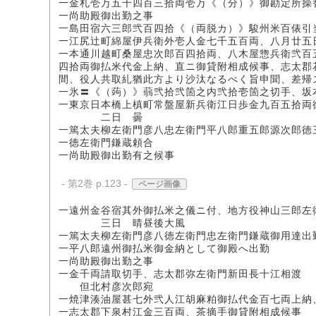
一金札壱万五千四百三拾両壱万《（分）》御勘定所操
一尚助殿御出勤之事
一島田宿六三郎弐百四拾《（両脱カ）》駿州米百俵引
一江尻辻町綿屋伊兵衛外壱人金七千五百両、八月廿五
一本通川越町桑屋忠次郎百四拾両、八木屋惣兵衛弐百
四拾両御払米代金上納、直ニ御貸附相成候事、志太郡
間、役人共取糺猶此方より沙汰なるべく旨申聞、差帰
一氷〓《（蒟）》蒻弐拾弐箇之内弐拾壱箇之切手、坂
一東京日本橋上槙町常盤屋新兵衛江日歩金九百五拾両
二日 曇
一篤太夫柳左衛門彦八忠左衛門平八郎重五郎源次郎徳
一徳左衛門鎌蔵頼合
一尚助殿御出勤有之候事
- 第2巻 p.123 -
ページ画像
一遠州金谷宿其外御払米之儀ニ付、地方役神山三郎左
三日 晴昼後大風
一篤太夫柳左衛門彦八徳左衛門忠左衛門鎌蔵御用達出
一平八郎遠州御払米御金納として御殿へ出勤
一尚助殿御出勤之事
一金千両請取切手、志太郡弥左衛門新田長十江相渡
但北村彦次郎宛
一焼津湊油屋甚七外弐人江胡麻粕御払代金百七両上納
一志太郡下泉村江金三百両、茶摘手御貸附相成候事