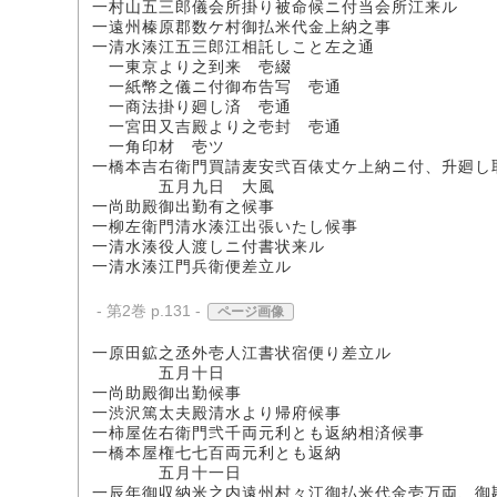
一村山五三郎儀会所掛り被命候ニ付当会所江来ル
一遠州榛原郡数ケ村御払米代金上納之事
一清水湊江五三郎江相託しこと左之通
一東京より之到来 壱綴
一紙幣之儀ニ付御布告写 壱通
一商法掛り廻し済 壱通
一宮田又吉殿より之壱封 壱通
一角印材 壱ツ
一橋本吉右衛門買請麦安弐百俵丈ケ上納ニ付、升廻し
五月九日 大風
一尚助殿御出勤有之候事
一柳左衛門清水湊江出張いたし候事
一清水湊役人渡しニ付書状来ル
一清水湊江門兵衛便差立ル
- 第2巻 p.131 -
ページ画像
一原田鉱之丞外壱人江書状宿便り差立ル
五月十日
一尚助殿御出勤候事
一渋沢篤太夫殿清水より帰府候事
一柿屋佐右衛門弐千両元利とも返納相済候事
一橋本屋権七七百両元利とも返納
五月十一日
一辰年御収納米之内遠州村々江御払米代金壱万両、御