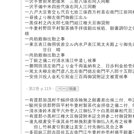
一沢手豊前米肥後米 三拾八俵右同人同断
一沢手備中米四拾弐俵右同人江同断
一八戸大豆青交も弐百七拾三俵西方村喜右衛門江前同
一昼後より柳左衛門御殿江出ル
一黒俣村之内太郎七衛門組江種大豆御貸附
一牛妻村野田平村製茶摘手拝借願出候処、願書調印之
積
一尚助殿御出勤之事
一東京表江御用状差立ル内水戸表江篤太夫殿より御先
廿日 晴
一尚助殿御出勤之事
一丁銀之儀ニ付清水湊江申遣し候事
一勝間田清左衛門より金千両返納有之、日歩利金拾壱
一篤太夫柳左衛門彦八忠左衛門徳左衛門平八郎十五郎
一安倍川役人金札引宛金三百両御貸附証文被置候事
- 第2巻 p.119 -
ページ画像
一有渡郡加茂村干鰯拝借添翰無之願書差出候ニ付、申
一駿州安倍郡野田平村牛妻村製茶代金拝借之儀ニ付、
一清水湊鈴木屋平六外壱人江御払下ケ白黒胡麻粕弐百
一有渡郡小黒村江種大豆御貸附本証文持参ニ付御貸附
一速丸積麦安千俵其余竹林挽割麦等御払入札有之候事
但し竹林麦引割麦は直安ニ付先御払見合之事
一多田銃三郎吉田佐五左衛門江牛妻村外壱村摘手願書