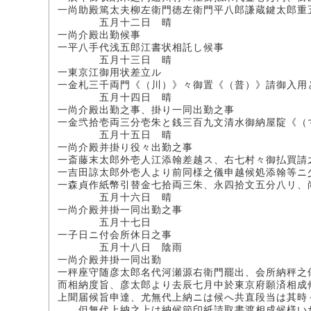
一尚助殿篤太夫柳左衛門徳左衛門平八郎謙蔵鍵太郎重
五月十二日 晴
一尚介殿出勤候事
一平八手代浅五郎江書状相託し候事
五月十三日 晴
一東京江御用状差立ル
一金札三千両門《（川）》々御置《（普）》請御入用
五月十四日 晴
一尚介殿出勤之事、掛り一同出勤之事
一金弐拾壱両三分壱朱と銭三百九文清水御納屋䧑《（
五月十五日 晴
一尚介殿并掛り役々出勤之事
一斎藤末太郎外壱人江添翰差越ス、右七村々御払買請
一吉田諒太郎外壱人より前同様之儀申越候処添翰等ニ
一森貞作紙幣引替金七拾両三朱、永四拾文五分八リ、
五月十六日 晴
一尚介殿并掛一同出勤之事
五月十七日
一子日ニ付会所休日之事
五月十八日 陰雨
一尚介殿并掛一同出勤
一秤座守随彦太郎名代河瀬源右衛門罷出、会所納秤之
而相納度旨、彦太郎より去辰七月中於東京府願済相成
上聞届候旨申達、尤無代上納ニは候へ共直段当は其時
但無代上納之上は納候節印紙請取書渡相成候様いた