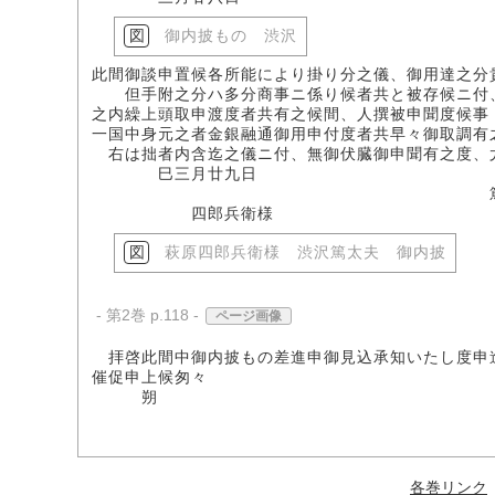
御内披もの 渋沢
此間御談申置候各所能により掛り分之儀、御用達之分
但手附之分ハ多分商事ニ係り候者共と被存候ニ付、
之内繰上頭取申渡度者共有之候間、人撰被申聞度候事
一国中身元之者金銀融通御用申付度者共早々御取調有
右は拙者内含迄之儀ニ付、無御伏臓御申聞有之度、
巳三月廿九日
篤太
四郎兵衛様
萩原四郎兵衛様 渋沢篤太夫 御内披
- 第2巻 p.118 -
ページ画像
拝啓此間中御内披もの差進申御見込承知いたし度申
催促申上候匆々
朔
各巻リンク