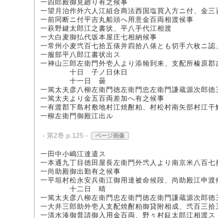
一四郎殿御見廻り有之候事
一望月治作外六人江組合商法西国塩買入方ニ付、金三
一前同断ニ付平吉丸船頭へ用意金百両相渡候事
一萩野鍵太郎江之書状、平八手代江相渡
一大白麦御払代坂本屋庄七相納候事
一常州小麦弐百七拾五俵并四拾八俵とも切手六枚ニ認
一服部平八郎江書状出ス
一神山三郎左衛門外壱人より添翰到来、支配所榛原郡
十日 子ノ日休日
十一日 曇
一篤太夫彦八柳左衛門徳左衛門忠左衛門謙蔵源次郎徳
一篤太夫より金五百両差加へ有之候事
一有渡郡下島村敷地村江焼酎粕、村松村南矢部村江干
一柳左衛門御殿江出ル
- 第2巻 p.125 -
ページ画像
一田中小嶋江達遣ス
一本通九丁目徳田屋長左衛門外弐人より南京米八百七
一尚助殿御出勤有之候事
一平垣村松永安兵衛江御用達被命候段、尚助殿江申渡
十二日 晴
一篤太夫彦八柳左衛門忠左衛門徳左衛門謙蔵源次郎徳
一大井三郎助外壱人支配焼酎粕御貸附相成、弐百三拾
一清水湊御普請御入用金百両、野々村鉦太郎江相渡ス