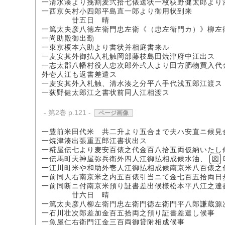
一清水湊より挽割麦弐拾七俵送状一枚荻野健太郎より
一西京矢村小四郎平島直一郎より御用状到来
廿五日 晴
一篤太夫彦八徳左衛門忠左衛《（忠左衛門カ）》柳左
一尚助殿御出勤
一東京榎本六助より書状并相庭書来ル
一麦安其外御払入札触岡部藤枝島田焼津府中江出ス
一志太郡八幡村役人忠次郎外弐人より田方肥物買入代
外壱人江も返書差遣ス
一麦安其外入札触、清水湊之分平八手代浅五郎江渡ス
一荻野健太郎江之書状前同人江相渡ス
- 第2巻 p.121 -
ページ画像
一豊前米田代米 共二升より五合まで夫ハ安直ニ候見
一焼津湊出張重五郎江書状出ス
一糀屋伝七より麦安百俵之代金百八拾五両仮納いたし
一伝馬町天神屋弥兵衛外四人江御払相成候水油、
図
一江川町米や和助外壱人江御払相成候南京米八百俵之
一前同人右南京米之内五百俵引当ニて金七百五拾両日
一前同断ニ付南京米預り証書差出候様松本平八江之達
廿六日 晴
一篤太夫彦八柳左衛門忠左衛門徳左衛門平八郎謙蔵源
一石川壮次郎差加金百五拾両之預り証書差遣し候事
一魚屋仁右衛門江金三百両御貸附相成候事