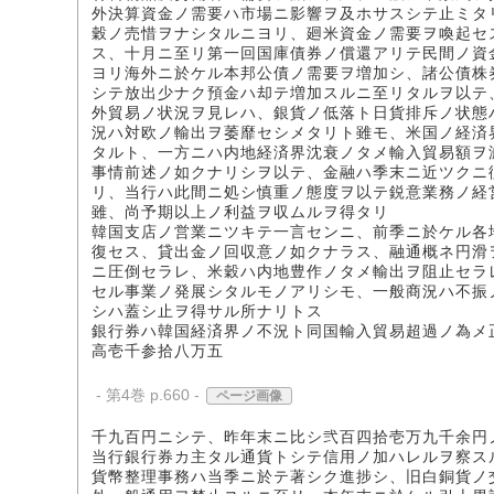
外決算資金ノ需要ハ市場ニ影響ヲ及ホサスシテ止ミタ
穀ノ売惜ヲナシタルニヨリ、廻米資金ノ需要ヲ喚起セ
ス、十月ニ至リ第一回国庫債券ノ償還アリテ民間ノ資
ヨリ海外ニ於ケル本邦公債ノ需要ヲ増加シ、諸公債株
シテ放出少ナク預金ハ却テ増加スルニ至リタルヲ以テ
外貿易ノ状況ヲ見レハ、銀貨ノ低落ト日貨排斥ノ状態
況ハ対欧ノ輸出ヲ萎靡セシメタリト雖モ、米国ノ経済
タルト、一方ニハ内地経済界沈衰ノタメ輸入貿易額ヲ
事情前述ノ如クナリシヲ以テ、金融ハ季末ニ近ツクニ
リ、当行ハ此間ニ処シ慎重ノ態度ヲ以テ鋭意業務ノ経
雖、尚予期以上ノ利益ヲ収ムルヲ得タリ
韓国支店ノ営業ニツキテ一言センニ、前季ニ於ケル各
復セス、貸出金ノ回収意ノ如クナラス、融通概ネ円滑
ニ圧倒セラレ、米穀ハ内地豊作ノタメ輸出ヲ阻止セラ
セル事業ノ発展シタルモノアリシモ、一般商況ハ不振
シハ蓋シ止ヲ得サル所ナリトス
銀行券ハ韓国経済界ノ不況ト同国輸入貿易超過ノ為メ
高壱千参拾八万五
- 第4巻 p.660 -
ページ画像
千九百円ニシテ、昨年末ニ比シ弐百四拾壱万九千余円
当行銀行券カ主タル通貨トシテ信用ノ加ハレルヲ察ス
貨幣整理事務ハ当季ニ於テ著シク進捗シ、旧白銅貨ノ