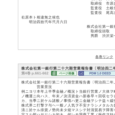
取締役 市原盛
監査役 土岐
監査役 尾高次
右原本ト相違無之候也
明治四拾弐年弐月六日
株式会社第一銀
取締役頭取
男爵 渋沢栄
各巻リンク
株式会社第一銀行第二十六期営業報告書〔明治四二
第4巻 p.661-662
ページ画像
PDM 1.0 DEED
株式会社第一銀行第二十六期営業報告書〔明治四二年
営業景況
例ニヨリ本年上半季金融ノ概況ト当銀行営業ノ大体ヲ
ノ機運ニ向ハス、年末ノ決済資金ハ新春早々回収セラ
カ、当季ニ於ケル諸般ノ事情ハ更ニ金融ヲシテ益々緩
株式界ニ打撃ヲ与ヘ一般ノ人気ヲ不安ナラシメタルカ
清ニ於ケル排貨ノ勢尚未タ熄マスシテ対清貿易ヲ障害
定スル能ハサリシカ如キ、何レモ我商工業ノ振作ヲ妨