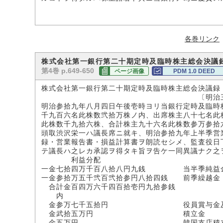
各巻リンク
株式会社第一銀行第二十期定時及臨時株主総会決議
第4巻 p.649-650
ページ画像
PDM 1.0 DEED
株式会社第一銀行第二十期定時及臨時株主総会決議録
〔明治三九年八
明治参拾九年八月四日午後壱時ヨリ当銀行定時及臨時
千九百六名此株数弐拾万株ノ内、出席株主八十七名此
此株数千九拾六株、合計株主九十六名此株数参万参拾
頭取渋沢栄一ハ議長席ニ就キ、明治参拾九年上半季営
録・営業報告書・損益計算書ヲ朗読セシメ、監査役日
テ議長ハ之レカ承認ヲ得タキ旨ヲ告ケ一同異議ナク之
利益分配
一金七拾四万千百八拾八円九銭 当半季純益
一金参拾万五千弐百弐拾参円八拾四銭 前季繰越金
合計金百四万六千四百拾壱円九拾参銭
内
金参万七千五拾円 役員賞与金及行
金武拾五万円 積立金
金五万円 韓国支店積立