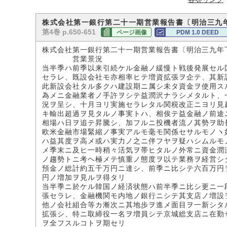
株式会社第一銀行第二十一期営業報告書〔明治三九
第4巻 p.650-651
ページ画像
PDM 1.0 DEED
株式会社第一銀行第二十一期営業報告書〔明治三九年
営業景況
当半季ハ前季以来引続ケル金融ノ緩慢ト戦後発展セル
セラレ、既設会社モ亦相率ヒテ増資拡張ヲ企テ、其新
此新設会社タル多クハ建設期ニ属シ未タ資金ヲ使用ス
為メニ金融業者ノ手許ヲシテ益潤沢ナラシメタルト、
況ヲ呈シ、十月ヨリ実施セラレタル関税改正ニヨリ見
キ輸出超過ヲ見タルノ事実トハ、相俟テ益金融ノ前途
相場ハ日ヲ追テ昇騰シ、加フルニ投機者流ノ其勢ヲ助
欧米金融市場緊縮ノ事実アルモ毫モ関係セサルモノヽ
ハ益其度ヲ高メ或ハ実力ノ之ニ伴フヤヲ疑ハシムルモ
メ季末ニ及ヒ一時稍々活気ヲ帯ヒタルノ外常ニ資金潤
ノ趨勢トニ考ヘ極メテ慎重ノ態度ヲ以テ業務ヲ経営シ
預金ノ総計約五千万円ニ達シ、前季ニ比シテ六百万円
円ノ増加ヲ見ルヲ得タリ
当半季ニ於ケル韓国ノ経済状態ハ前半季ニ比シ更ニ一
張セラレ、金融機関モ内地ノ銀行ニシテ其支店ノ増設
他ノ会社組合等カ漸次ニ其地歩ヲ進メ面目ヲ一新シタ
拡張シ、特ニ取締役一名ヲ増員シテ京城総支店ニ在勤
ヲ全フスルコトヲ期セリ