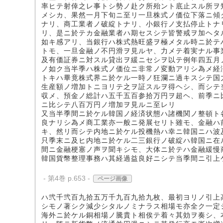
率ヒテ射倖之レ事トシ勢ノ赴ク所殆ント底止スル所ヲ
メシカ、果然一月下旬ニ至リ一旦株式ノ価位下落ニ傾
ナリ、商工業者ノ破綻トナリ、小銀行ノ支払停止トナ
リ、是ニ於テカ金融業者ハ期セスシテ皆警戒ヲ加ヘタ
如キ感アリ、当銀行ハ株式熱旺盛ヲ極メタル時ニ於テ
トモ、一旦金融ノ不円滑ヲ見ルヤ、力メテ着実ナル事
及有価証券ニ対スル貸出ヲ緩ニセシヲ以テ例年四五月
ノ如ク当半季ハ株式ノ価位ニ非常ノ変動アリシ為メ経
トキハ畢竟株式界ニ於ケル一時ノ狂瀾ニ過キスシテ国
生産額ノ増加トニヨリテ之ヲ証スルヲ得ヘシ、而シテ
収メ、預金ノ総計ハ五千五百参拾万円ヲ超ヘ、前季ニ
ニ比シテ八百万円ノ増加ヲ見ルニ至レリ
又当半季間ニ於ケル韓国ノ経済状態ハ諸機関ノ整頓ト
良ナリシ為メ商工業亦一般ニ発展セリト雖モ、金融ハ
キ、然リ而シテ内地ニ於ケル投機熱ハ幸ニ韓国ニハ波
只季末ニ及ヒ内地ニ於ケル二三銀行ノ破綻ハ韓国ニ在
間ニ金融梗塞ノ声ヲ聞キシモ、大体ニ於テハ金融緩慢
韓国貨幣整理事務ハ其経過益良好ニシテ当季間ニ引上
- 第4巻 p.653 -
ページ画像
ハ弐千弐百九拾五万千九百九拾九枚、最初ヨリノ引上
シモノ著シク減少シタルノミナラス相場モ亦全ク一定
海外ニ於ケル銅相場ノ騰貴ト相俟テ着々其効ヲ奏シ、