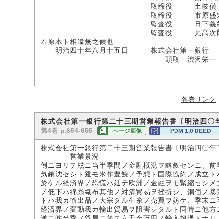
取締役 土岐僙
取締役 市原盛
監査役 日下義
監査役 尾高次
右原本ト相違無之候也
明治四十年八月十五日 株式会社第一銀行
頭取 渋沢栄一
各巻リンク
株式会社第一銀行第二十三期営業報告書〔明治四〇
第4巻 p.654-655
ページ画像
PDM 1.0 DEED
株式会社第一銀行第二十三期営業報告書〔明治四〇年
営業景況
例ニヨリテ玆ニ当半季間ノ金融概況ヲ略叙センニ、前
気銷沈セシト雖モ米作豊饒ノ予想ト国際協約ノ成立ト
於ケル経済界ノ恐慌ハ延テ欧洲ノ金融ヲモ緊縮セシメ
ノ低下ハ綿糸織布其他ノ対清貿易ヲ挫折シ、銅価ノ暴
トハ我カ輸出品ノ大宗タル生糸ノ売買ヲ妨ケ、季末ニ
経済界ノ変動我カ輸出貿易ヲ阻害シタルト同時ニ他方
遂ニ昨半季ノ貿易ニ於テ六千余万円ノ輸入超過トナリ