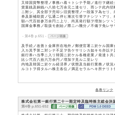
又韓国貨幣整理ノ事務ハ着々トシテ予期ノ進行ヲ継続
貨葉銭及銅銭ハ八拾七万余元ニ達セリ、而シテ此内切
ニ附シ、其全部ヲ売却シ旧貨整理ノ一段落ヲ為セリ、
券及新補助貨ノ弘通ニ伴ヒ漸次引替ヲナシツヽアリ、
額ハ弐百拾参万余円ニ上リ、尚其発行額ヲ増加シツヽ
国庫金事務ノ取扱モ創始ノ際ニハ幾分ノ不備ヲ免レサ
- 第4巻 p.651 -
ページ画像
及手続ノ改善ト金庫所在地外ノ郵便官署ニ於ケル国庫
入カ其予算ニ対シテ不足ヲ告ケサリシカ如キモ亦以テ
銀行券ハ当季ニ入リ韓国ニ於ケル各種産業ノ発達ト共
比シ弐百八拾六万余円ノ増加ヲ見ルニ至レリ
内地及韓国ニ於ケル経済界ノ状態及当銀行業務ノ状況
ルコトヲ得タルハ株主各位ノ満足セラルヘキ所ナリト
各巻リンク
株式会社第一銀行第二十一期定時及臨時株主総会決
第4巻 p.651-652
ページ画像
PDM 1.0 DEED