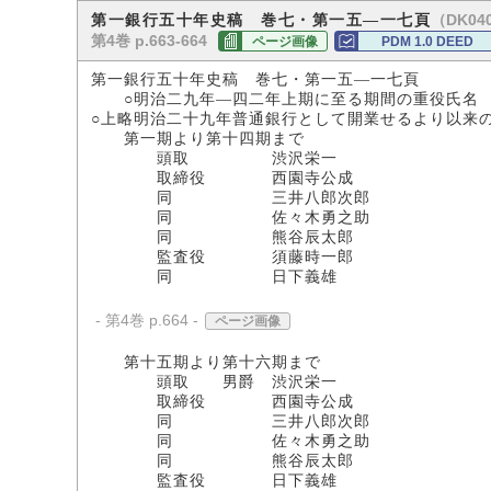
（DK040
第一銀行五十年史稿 巻七・第一五―一七頁
第4巻 p.663-664
ページ画像
PDM 1.0 DEED
第一銀行五十年史稿 巻七・第一五―一七頁
○明治二九年―四二年上期に至る期間の重役氏名
○上略明治二十九年普通銀行として開業せるより以来
第一期より第十四期まで
頭取 渋沢栄一
取締役 西園寺公成
同 三井八郎次郎
同 佐々木勇之助
同 熊谷辰太郎
監査役 須藤時一郎
同 日下義雄
- 第4巻 p.664 -
ページ画像
第十五期より第十六期まで
頭取 男爵 渋沢栄一
取締役 西園寺公成
同 三井八郎次郎
同 佐々木勇之助
同 熊谷辰太郎
監査役 日下義雄