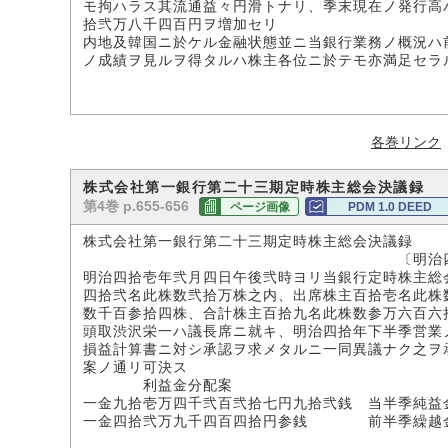
モ拘ハラス其流通益々円滑トナリ、季末現在ノ発行高
拾弐万八千四百円ヲ増加セリ
内地及韓国ニ於ケル金融状態並ニ当銀行業務ノ概況ハ
ノ成績ヲ見ルヲ得タルハ株主各位ニ於テモ亦満足セラ
各巻リンク
株式会社第一銀行第二十三期定時株主総会決議録 
第4巻 p.655-656
ページ画像
PDM 1.0 DEED
株式会社第一銀行第二十三期定時株主総会決議録
〔明治四一年二
明治四拾壱年弐月四日午後弐時ヨリ当銀行定時株主総
四拾弐名此株数弐拾万株之内、出席株主百拾壱名此株
数千百参拾四株、合計株主百拾九名此株数参万六百六
頭取渋沢栄一ハ議長席ニ就キ、明治四拾年下半季営業
損益計算書ニ対シ承認ヲ求メタルニ一同異議ナク之ヲ
案ノ通リ可決ス
利益金分配案
一金九拾壱万四千弐百弐拾七円九拾弐銭 当半季純益
一金四拾弐万九千四百四拾円参銭 前半季繰越