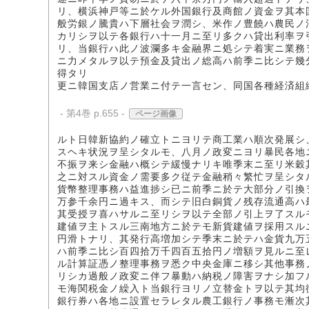
リ、横浜神戸等ニ於ケル外国銀行及商館ノ資金ヲ其本
般労銀ノ騰貴ハ下層社会ヲ潤シ、米作ノ豊饒ハ農民ノ
カリシヲ以テ各銀行ハ十一月ニ至リ多クハ貸出利率ヲ
リ、当銀行ハ此ノ波瀾多キ金融界ニ処シテ着実ニ業務
ニ力メタルヲ以テ預金及貸出ノ総高ハ前季ニ比シテ幾
得タリ
更ニ韓国支店ノ営業ニ付テ一言セン、同国各種経済組
- 第4巻 p.655 -
ページ画像
ルト日韓新協約ノ確立トニヨリテ商工業ハ順次発展シ
スヘキ状況ヲ呈シタルモ、八月ノ政変ニヨリ暴民各地
不振ヲ来シ金融ハ概シテ緩慢ナリキ唯季末ニ至リ米穀
之ニ対スル資金ノ需要多ク従テ金融稍々繁忙ヲ呈シタ
貨幣整理事務ハ益進捗シ已ニ前季ニ於テ大部分ノ引換
万参千余円ニ過キス、而シテ旧白銅貨ノ残存流通高ハ
其受授ヲ喜ハサルニ至リシヲ以テ全部ノ引上ヲ了スル
建値ヲ主トスル三南地方ニ於テモ新貨建値ヲ採用スル
円滑トナリ、其発行高増加シテ季末ニ於テハ金貨九万
ハ前季ニ比シ百四拾万千四百五拾円ノ増額ヲ見ルニ至
ル計算証憑ノ整理事務ヲ悉ク中央金庫ニ移シ其他事務
リシカ過般ノ政変ニ伴フ暴動ハ納税ノ障害ヲナシ加フ
モ海関税金ノ繰入ト当銀行ヨリノ立替金トヲ以テ其均
銀行券ハ各地ニ設置セラレタル農工銀行ノ事務モ漸次