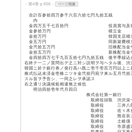
- 第4巻 p.656 -
ページ画像
合計百参拾四万参千六百六拾七円九拾五銭
内
金四万五千七百拾円 役員賞与及行員
金参拾万円 積立金
金拾万円 韓国支店積立
金五万円 同新築費積立
金弐拾五万円 旧株配当金壱株ニツ
金拾五万円 新株配当金壱株ニツキ
金四拾四万七千九百五拾七円九拾五銭 後半季繰込
右終テ一二ノ質問出デ之ニ対シ説明ヲ与ヘタル後、渋
韓国ニ於テ銀行券ノ発行高ハ既ニ壱千壱百万円以上ニ
株式払込未済金壱株ニツキ金弐拾円宛ヲ来ル五月弐拾
スル旨ヲ予告シ、一同之レヲ承認ス
右之通リ決議候処相違無之候也
明治四拾壱年弐月四日
株式会社第一銀行
取締役頭取 渋沢栄
取締役 三井八郎次
取締役 佐々木勇之
取締役 熊谷辰太
取締役 土岐僙
取締役 市原盛
監査役 日下義