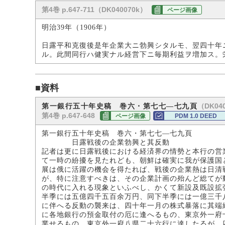
第4巻 p.647-711（DK040070k）
ページ画像
明治39年（1906年）
日露平和克復後是年企業大ニ勃興シタルモ、翌四十年
ル。此間同行ハ健実ナル経営下ニ毎期利益ヲ増加ス。
■資料
（DK040
第一銀行五十年史稿 巻六・第七七―七九頁
第4巻 p.647-648
ページ画像
PDM 1.0 DEED
第一銀行五十年史稿 巻六・第七七―七九頁
日露戦後の企業勃興と其反動
記者は更に日露戦後における経済界の情勢と本行の営
て一時の紛擾を見たれども、朝鮮は確実に我が保護国
展は俄に活躍の機会を得たれば、戦後の企業熱は日清
が、特に注意すべきは、その企業計画の殆んど総てが
の時代に入れる現象といふべし、かくて新設及既設拡
半季には五億四千五百余万円、同下半季には一億三千
に伴へる反動の襲来は、四十年一月の株式暴落に其端
に各地銀行の預金取付の厄に逢へるもの、東京外一府
業せるもの、東京外一府八県二十六行に達したるが、