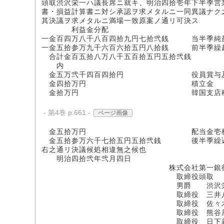
頭取渋沢栄一ハ議長席ニ就キ、明治四拾壱年下半季営
書・損益計算書ニ対シ承認ヲ求メタルニ一同異議ナク
其決議ヲ求メタルニ満場一致原案ノ通リ可決ス
利益金分配
一金百四万八千八百四拾九円七拾弐銭 当半季純
一金五拾参万九千六百六拾五円八拾銭 前半季繰
合計金百五拾八万八千五百拾五円五拾弐銭
内
金五万弐千四百四拾円 役員賞与及行
金四拾万円 積立金
金拾万円 韓国支店積
- 第4巻 p.661 -
ページ画像
金五拾万円 配当金壱株ニツキ金
金五拾参万六千七拾五円五拾弐銭 後半季繰
右之通リ決議候処相違無之候也
明治四拾弐年弐月四日
株式会社第一銀
取締役頭取
男爵 渋沢栄
取締役 三井八郎
取締役 佐々木勇
取締役 熊谷辰太
取締役 日下義