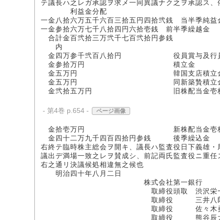
テ議長ハ之レガ承認ヲ求メ一同異議ナク之ヲ承認ス、
利益金分配
一金八拾六万五千六百三拾五円四拾弐銭 当半季純益
一金参拾六万七千八拾四円六拾壱銭 前半季繰越金
合計金百弐拾三万弐千七百弐拾円参銭
内
金四万参千弐百八拾円 役員賞与及行員
金参拾万円 積立金
金五万円 韓国支店積立
金五万円 同新築贄積立金《
金弐拾五万円 旧株配当金壱株ニツキ
- 第4巻 p.654 -
ページ画像
金拾壱万円 新株配当金壱株ニツキ
金四十二万九千四百四拾円参銭 後季繰込金
右終テ臨時株主総会ヲ開キ、議長ハ監査役日下義雄・
議出デ満場一致之レヲ賛成シ、前記両氏監査役ニ重任
右之通リ決議候処相違無之候也
明治四十年八月二日
株式会社第一銀行
取締役頭取 渋沢栄
取締役 三井八郎次
取締役 佐々木勇之
取締役 熊谷辰太