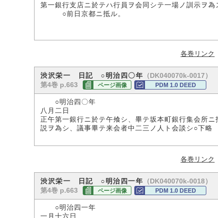
第一銀行支店ニ於テハ行員ヲ会同シテ一場ノ訓示ヲ為
○前日京都ニ抵ル。
各巻リンク
（DK040070k-0017）
渋沢栄一 日記 ○明治四〇年
第4巻 p.663
ページ画像
PDM 1.0 DEED
○明治四〇年
八月二日
正午第一銀行ニ於テ午飧シ、畢テ坂本町銀行集会所ニ
説ヲ為シ、議事畢テ来会者中二三ノ人ト会談シ○下略
各巻リンク
（DK040070k-0018）
渋沢栄一 日記 ○明治四一年
第4巻 p.663
ページ画像
PDM 1.0 DEED
○明治四一年
一月十六日