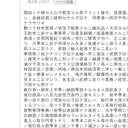
- 第4巻 p.657 -
ページ画像
開始シテ聊カ人心ヲ慰安スル所アリシト雖モ、其償還
シ、金融容易ニ緩和セサルヲ以テ、同業者ハ四月中旬
ナラサリキ
翻ツテ対外貿易ノ状況ヲ観察スルニ輸出品ノ大宗タル
又欧米ニ於ケル事業界ノ沈衰及銅価ノ低落恢復スルニ
南清ノ非買同盟起リ綿布ノ売行ニ障害ヲ与ヘ、之ニ反
リ、只季末ニ於テ停滞セル生糸ノ低価ナルニ係ラス多
回スルニ至ラス、多額ノ輸入超過ヲ見ルニ至レリ
事情斯ノ如クナリシヲ以テ金融ハ常ニ逼迫ノ状態ヲ以
ニ確実ナル取引先ニ対シテハ資金ノ融通ヲ為シ慎重ニ
減少ヲ見タルノミナラス公債価格引下ノ為メニ相当ノ
韓国支店ノ営業ハ同地ノ商況本邦経済界ニ伴ヒ一般ニ
テ益々梗塞セシメタルト、地方暴民ノ騒擾尚ホ未タ鎮
見タルニ止マレリ、各支店ハ此裡ニ在リテ業務ノ経営
ヲ得サル所ナリ
銀行券ハ例年上半季ハ納税季節ナルカタメ回収多ク、
発行残高ハ八百九拾壱万余円ニ過キスシテ、前半季末
券ハ却テ発行ノ増加セルヲ以テ見レハ、銀行券カ深ク
ト云フヘシ、従ツテ景気ノ恢復スルト共ニ其発行総額
貨幣整理事務ハ前季以来故障ナク進捗シ、当半季間ニ
白銅貨ノ引換期限発表セラレタルタメ引上高著シク増
進入シ取引円滑トナリ、本季末ニ於ケル発行高ハ金貨
ノ発行高カ前季末ニ比シテ著シク減少シタルハ是レ全