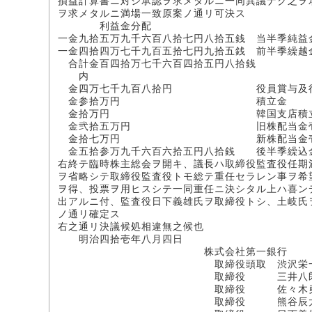
損益計算書ニ対シ承認ヲ求メタルニ一同異議ナク之ヲ
ヲ求メタルニ満場一致原案ノ通リ可決ス
利益金分配
一金九拾五万九千六百八拾七円八拾五銭 当半季純益
一金四拾四万七千九百五拾七円九拾五銭 前半季繰越
合計金百四拾万七千六百四拾五円八拾銭
内
金四万七千九百八拾円 役員賞与及行
金参拾万円 積立金
金拾万円 韓国支店積立
金弐拾五万円 旧株配当金壱株ニツ
金拾七万円 新株配当金壱株ニツキ
金五拾参万九千六百六拾五円八拾銭 後半季繰込
右終テ臨時株主総会ヲ開キ、議長ハ取締役監査役任期
ヲ省略シテ取締役監査役トモ総テ重任セラレン事ヲ希
ヲ得、投票ヲ用ヒスシテ一同重任ニ決シタル上ハ喜ン
出アルニ付、監査役日下義雄氏ヲ取締役トシ、土岐氏
ノ通リ確定ス
右之通リ決議候処相違無之候也
明治四拾壱年八月四日
株式会社第一銀行
取締役頭取 渋沢栄
取締役 三井八郎次
取締役 佐々木勇之
取締役 熊谷辰太