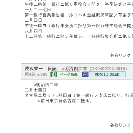
午後二時第一銀行ニ抵リ重役会ヲ開ク、半季決算ノ事
一月二十七日
第一銀行営業報告書ニ添フヘキ金融概況筆記ノ草案ヲ
二月四日
午後一時ヨリ銀行集会所ニ抵リ第一銀行株主総会ヲ開
八月四日
十二時第一銀行ニ於テ午飧シ、一時銀行集会所ニ抵リ
各巻リンク
（DK040070k-0019）
渋沢栄一 日記 ○明治四二年
第4巻 p.663
ページ画像
PDM 1.0 DEED
○明治四二年
二月十四日
名古屋ニ帰リテ○熱田ヨリ第一銀行ノ支店ニ抵リ、行
○前日東京発名古屋ニ抵ル。
各巻リンク