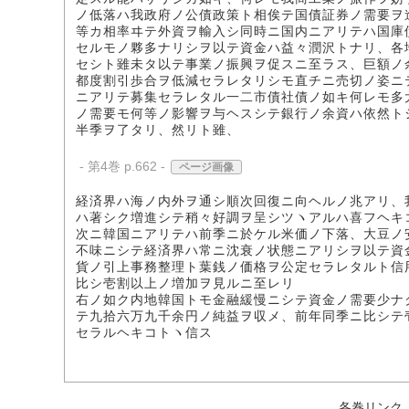
ノ低落ハ我政府ノ公債政策ト相俟テ国債証券ノ需要ヲ
等カ相率ヰテ外資ヲ輸入シ同時ニ国内ニアリテハ国庫
セルモノ夥多ナリシヲ以テ資金ハ益々潤沢トナリ、各
セシト雖未タ以テ事業ノ振興ヲ促スニ至ラス、巨額ノ
都度割引歩合ヲ低減セラレタリシモ直チニ売切ノ姿ニ
ニアリテ募集セラレタル一二市債社債ノ如キ何レモ多
ノ需要モ何等ノ影響ヲ与ヘスシテ銀行ノ余資ハ依然ト
半季ヲ了タリ、然リト雖、
- 第4巻 p.662 -
ページ画像
経済界ハ海ノ内外ヲ通シ順次回復ニ向ヘルノ兆アリ、
ハ著シク増進シテ稍々好調ヲ呈シツヽアルハ喜フヘキ
次ニ韓国ニアリテハ前季ニ於ケル米価ノ下落、大豆ノ
不味ニシテ経済界ハ常ニ沈衰ノ状態ニアリシヲ以テ資
貨ノ引上事務整理ト葉銭ノ価格ヲ公定セラレタルト信
比シ壱割以上ノ増加ヲ見ルニ至レリ
右ノ如ク内地韓国トモ金融緩慢ニシテ資金ノ需要少ナ
テ九拾六万九千余円ノ純益ヲ収メ、前年同季ニ比シテ
セラルヘキコトヽ信ス
各巻リンク