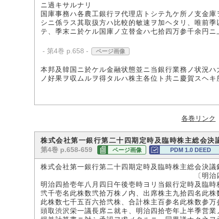
ニ過キサルナリ
国庫事務ハ各農工銀行ヲ代理店トシテ九ケ所ノ支金庫
シニ係ラス其取扱方ハ比較的敏速ヲ加ヘタリ、唯前季
テ、季末ニ於ケル国庫ノ立替金ハ七拾四万参千余円ニ
- 第4巻 p.658 -
ページ画像
本邦及韓国ニ於ケル金融状態並ニ当銀行業務ノ状況ハ
ノ好果ヲ収ムルヲ得タルハ株主各位ト共ニ慶賀スヘキ
各巻リンク
株式会社第一銀行第二十四期定時及臨時株主総会決
第4巻 p.658-659
ページ画像
PDM 1.0 DEED
株式会社第一銀行第二十四期定時及臨時株主総会決議
〔明治四一年八
明治四拾壱年八月四日午後壱時ヨリ当銀行定時及臨時
弐千壱名此株数弐拾万株ノ内、出席株主九拾四名此株
此株数七千五百六拾弐株、合計株主百参名此株数参万
頭取渋沢栄一議長席ニ就キ、明治四拾壱年上半季営業