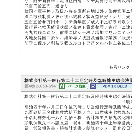
リ、随テ新貨幣ノ流通益円滑ニシテ其発行高モ漸次増
弐百弐拾五円ニ達セリ
韓国々庫事務ノ取扱ハ各金庫所在地以外ノ郵便官署ニ
殊ニ徴税制度ノ改正後ハ納税ノ状況益良好トナリ、光
五百五拾参万円余ニシテ前年度ノ歳入不足額ヲ補塡シ
銀行券ハ韓国経済状態ノ発達ト貨幣整理ノ進行トニ連
円九拾銭ニ達シ、前季ニ比シ一段ノ増加ヲ見ルニ至レ
内地及韓国ニ於ケル経済界ノ状態及当銀行業務ノ状況
前季ニ優ルノ利益ヲ収ムルコトヲ得タルハ株主各位ニ
各巻リンク
株式会社第一銀行第二十二期定時及臨時株主総会決
第4巻 p.653-654
ページ画像
PDM 1.0 DEED
株式会社第一銀行第二十二期定時及臨時株主総会決議
〔明治四〇年八
明治四十年八月二日午後弐時ヨリ当銀行定時及臨時株
九百参拾三名此株数弐拾万株ノ内、出席株主七拾九名
十名此株数七千八百九拾三株、合計株主八拾九名此株
頭取渋沢栄一ハ議長席ニ就キ、明治四十年上半季営業
録・営業報告書・損益計算書ヲ朗読セシメ、監査役日