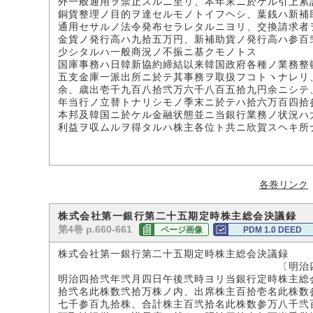
外一般通用ヲ禁止スルニ至リ、本年末ニ於ケル引上累
銅貨整理ノ目的ヲ達セルモノトイフヘシ、葉銭ハ新補
通用セサルノ法令発布セラレタルニヨリ、交換請求者
金貨ノ発行高ハ九拾五万円、新補助貨ノ発行高ハ参百
少シタルハ一般商況ノ不振ニ基クモノトス
国庫事務ハ日韓新協約締結以来韓国政府各種ノ業務整
五支金庫一派出所ニ於テ其事務ヲ取扱フコトヽナレリ
余、歳出壱千九百八拾弐万六千八百五拾九円余ニシテ
年当行ノ立替トナリシモノ季末ニ於テハ拾六万百四拾
本邦及韓国ニ於ケル金融状態並ニ当銀行業務ノ状況ハ
利益ヲ収ムルヲ得タルハ株主各位ト共ニ欣賀スヘキ所
各巻リンク
株式会社第一銀行第二十五期定時株主総会決議録 
第4巻 p.660-661
ページ画像
PDM 1.0 DEED
株式会社第一銀行第二十五期定時株主総会決議録
〔明治四二年二
明治四拾弐年弐月四日午後弐時ヨリ当銀行定時株主総
拾弐名此株数弐拾万株ノ内、出席株主百拾壱名此株数
七千参百九拾株、合計株主百弐拾名此株数参万八千弐