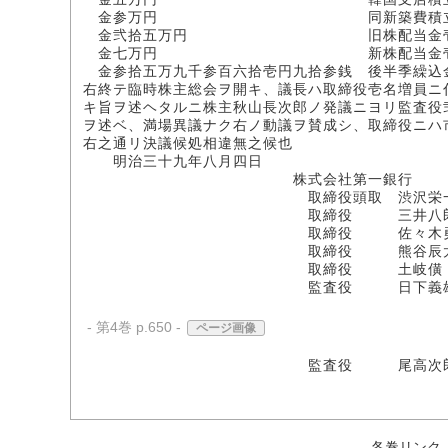
金参万円 同新築費積立
金弐拾五万円 旧株配当金壱株ニ付
金七万円 新株配当金壱株ニ付
金参拾五万九千参百六拾壱円九拾参銭 後半季繰込
右終テ臨時株主総会ヲ開キ、議長ハ取締役壱名増員ニ
キ旨ヲ述ヘタルニ株主秋山長次郎ノ発議ニヨリ監査役
ヲ述ベ、満場異議ナク右ノ動議ヲ賛成シ、取締役ニハ
右之通リ決議候処相違無之候也
明治三十九年八月四日
株式会社第一銀行
取締役頭取 渋沢栄一(
取締役 三井八郎次
取締役 佐々木勇之
取締役 熊谷辰太
取締役 土岐僙
監査役 日下義
- 第4巻 p.650 -
ページ画像
監査役 尾高次
各巻リンク