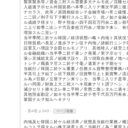
製茶製糸等ノ資金ニ対スル需要多大ナルモ此ノ沈睡セ
入超過ヲ示セル外国貿易ハ本季ニ入リテ漸次平調ニ復
ナカラス、此等ノ原因相綜合シテ金融市場ハ常ニ緩慢
ニ二回ノ利子引下ヲ断行スルニ至レリ、此ノ如ク金融
ル成績ヲ得タリ、即チ預金ハ四千四百万円余ニ達シ前
ニ上リ前季ニ比シテ弐百参拾万円余ノ増加ヲ来シ、有
増加スルニ至レリ
当半季間ニ於ケル韓国ノ経済状態ハ略々内地ト其状況
日韓貿易ハ長足ノ進歩ヲナシ従テ内地ノ諸銀行ニシテ
設置又ハ増設ヲ企図セルモノアリ、其他韓人ノ経営ニ
ル金融組織ハ当半季ニ於テ著シク発展ノ実ヲ示セリ、
張シ京城総支店ノ組織ヲ設ケ、且ツ頭取自身彼ノ地ヘ
トシテノ職責ヲ尽スニ於テ寸毫ノ遺算ナキヲ期セリ
当銀行ノ韓国ニ於ケル重要ノ任務タル貨幣整理事務ハ
半其引上ヲ結了シ目下残部ノ旧貨幣引上ト新貨幣ノ流
ル為メ巨額ノ立替ヲナシ来リシカ、当季ニ入リテ是等
ルハ同国ノ財政上大ニ祝スヘキ現象ナリト謂フヘシ、
減少セリト雖モ之レ単ニ平時ノ常態ニ復シタルニ過キ
其他預金勘定ノ如キモ当半季ニ於テ壱千弐百万円有余
鞏固ナルヲ知ルヘキナリ
- 第4巻 p.649 -
ページ画像
内地及ヒ韓国ニ於ケル経済界ノ状態及当銀行業務ノ概
ルコトヲ得タルハ株主諸君ト共ニ当銀行ノ為ニ慶賀ス