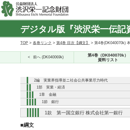
デジタル版『渋沢栄一伝記
TOP
>
各巻リンク
>
第4巻 目次【綱文】
> 第4巻(DK040070k) 
第4巻（DK040070k）
前へ (DK040069k)
資料リスト
2編 実業界指導並ニ社会公共事業尽力時代
1部 実業・経済
1章 金融
1節 銀行
1款 第一国立銀行 株式会社第一銀行
■綱文