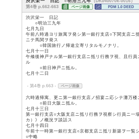
（DK040070k-0016）
渋沢栄一 日記 ○明治三九年
第4巻 p.662-663
ページ画像
PDM 1.0 DEED
渋沢栄一 日記
○明治三九年
七月九日
午前八時過ヨリ旅寓ヲ発シ第一銀行支店○下関支店ニ
ニテ馬関ヲ発ス
○韓国旅行ノ帰途立寄リタルモノナリ。
七月十一日
午飧後神戸ナル第一銀行支店ニ抵リ行務ヲ視、且行員
ル
○前日神戸ニ抵ル。
七月十二日
- 第4巻 p.663 -
ページ画像
六時過帰寓、更ニ第一銀行支店ノ招宴ニ応シテ灘万楼
○前日大阪ニ抵ル。
七月十三日
第一銀行支店○大阪支店ニ抵リ行務ヲ視察シ行員ニ一
カ）》ノ概況ヲ談話ス
七月十四日
午前十一時第一銀行支店○京都支店ニ抵リ新築ヲ一覧
○中略