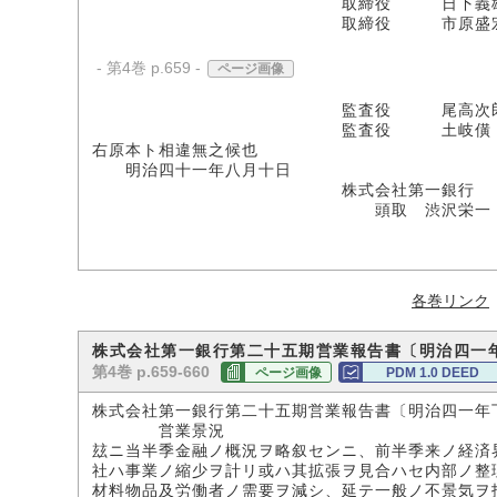
取締役 日下義
取締役 市原盛
- 第4巻 p.659 -
ページ画像
監査役 尾高次
監査役 土岐僙
右原本ト相違無之候也
明治四十一年八月十日
株式会社第一銀行
頭取 渋沢栄一
各巻リンク
株式会社第一銀行第二十五期営業報告書〔明治四一
第4巻 p.659-660
ページ画像
PDM 1.0 DEED
株式会社第一銀行第二十五期営業報告書〔明治四一年
営業景況
玆ニ当半季金融ノ概況ヲ略叙センニ、前半季来ノ経済
社ハ事業ノ縮少ヲ計リ或ハ其拡張ヲ見合ハセ内部ノ整
材料物品及労働者ノ需要ヲ減シ、延テ一般ノ不景気ヲ