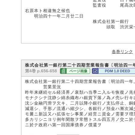
監査役 尾高次
右原本ト相違無之候也
明治四十一年二月廿二日
株式会社第一銀行
頭取 渋沢栄
各巻リンク
株式会社第一銀行第二十四期営業報告書〔明治四一
第4巻 p.656-658
ページ画像
PDM 1.0 DEED
株式会社第一銀行第二十四期営業報告書〔明治四一年
営業景況
昨年来継続セル経済界ノ衰頽ハ当季ニ入ルモ恢復ノ兆
モナクシテ沈静シ綿糸織布ハ銀貨下落ノ為メ売レ行キ
沈シ金融円滑ヲ欠キ、二月以降小銀行ノ支払停止、銅
減退シ、手形ノ流通ハ縮少シ、各銀行ノ預金ハ漸次減
モ曩ニ新設又ハ拡張セシ事業ノ経営ニ資金ノ需要ヲ増
多カリシニヨリ例年閑散ヲ常態トスル四五月ノ交ニ於
ニ於テ政府ハ第一回国庫債券ノ償還ヲ