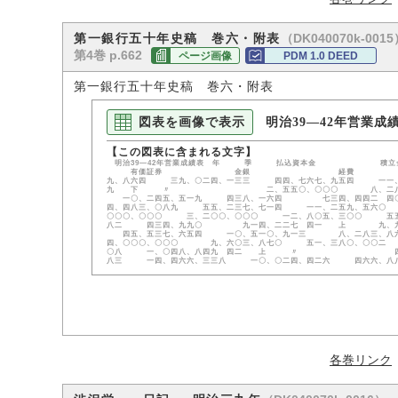
（DK040070k-0015
第一銀行五十年史稿 巻六・附表
第4巻 p.662
ページ画像
PDM 1.0 DEED
第一銀行五十年史稿 巻六・附表
図表を画像で表示
明治39―42年営業成
明治39―42年営業成績表 年 季 
有価証券 金銀 経費 純益金 三九 上
九、八六四 三九、〇二四、一三三 四四、七六七、九五四 一
九 下 〃 二、五五〇、〇〇〇 八、二八九、二七八
一〇、二四五、五一九 四三八、一六四 七三四、四四二 四
四、四八三、〇八九 五五、二三七、七一四 一一、二五九、五
〇〇〇、〇〇〇 三、二〇〇、〇〇〇 一二、八〇五、三〇〇 五
八二 四三四、九九〇 九一四、二二七 四一 上 九、九八
四五、五三七、六五四 一〇、五一〇、九一三 八、二八三、
四、〇〇〇、〇〇〇 九、六〇三、八七〇 五一、三八〇、〇〇二
〇八 一、〇四八、八四九 四二 上 〃 四、五〇〇、
八三 一四、四六六、三三八 一〇、〇二四、四二六 四六六
各巻リンク