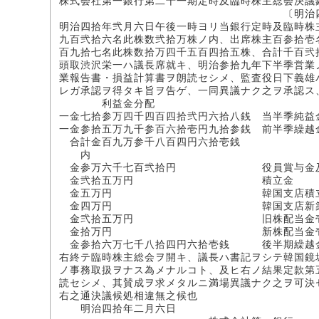
株式会社第一銀行第二十一期定時及臨時株主総会決議
〔明治四〇年二
明治四拾年弐月六日午後一時ヨリ当銀行定時及臨時株
九百弐拾六名此株数弐拾万株ノ内、出席株主百参拾壱
百九拾七名此株数拾万四千五百四拾五株、合計千百弐
頭取渋沢栄一ハ議長席就キ、明治参拾九年下半季営業
業報告書・損益計算書ヲ朗読セシメ、監査役日下義雄
レガ承認ヲ得タキ旨ヲ告ゲ、一同異議ナク之ヲ承認ス
利益金分配
一金七拾参万四千四百四拾弐円六拾八銭 当半季純益
一金参拾五万九千参百六拾壱円九拾参銭 前半季繰越
合計金百九万参千八百四円六拾壱銭
内
金参万六千七百弐拾円 役員賞与金及行
金弐拾五万円 積立金
金五万円 韓国支店積立
金四万円 韓国支店新築費
金弐拾五万円 旧株配当金壱株ニツ
金拾万円 新株配当金壱株ニツキ
金参拾六万七千八拾四円六拾壱銭 後半期繰越
右終テ臨時株主総会ヲ開キ、議長ハ書記ヲシテ韓国鏡
ノ事務取扱ヲナス為メナルコト、及ヒ右ノ結果定款第
読セシメ、其賛成ヲ求メタルニ満場異議ナク之ヲ可決
右之通決議候処相違無之候也
明治四拾年二月六日