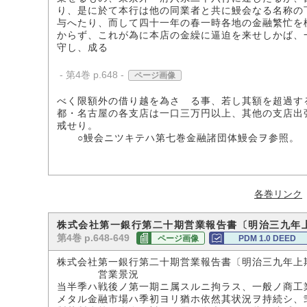
り、是に於て本行は他の同業者と共に鰻会なる名称の
与へたり、而して四十一年の春一時各地の金融繁忙を
からず、これが為に本店の金繰に逼迫を来せしかば、
守し、成る
- 第4巻 p.648 -
ページ画像
べく限額外の借り越を為さゞる事、若し其額を超過す
都・名古屋の各支店は一口三万円以上、其他の支店出
戒せり。
○鰻会ニツキテハ第七巻金融諸団体鰻会ヲ参照。
各巻リンク
株式会社第一銀行第二十期営業報告書〔明治三九年
第4巻 p.648-649
ページ画像
PDM 1.0 DEED
株式会社第一銀行第二十期営業報告書〔明治三九年上
営業景況
当半季ハ戦後ノ第一期ニ属スルニ拘ラス、一般ノ商工
メタル金融市場ハ季初ヨリ猶ホ依然其状況ヲ持続シ、