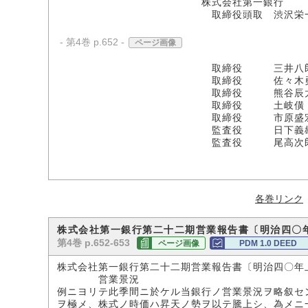
株式会社第一銀行
取締役頭取 渋沢栄
- 第4巻 p.652 -
ページ画像
取締役 三井八郎次
取締役 佐々木勇之
取締役 熊谷辰太
取締役 土岐僙
取締役 市原盛
監査役 日下義
監査役 尾高次
各巻リンク
株式会社第一銀行第二十二期営業報告書〔明治四〇
第4巻 p.652-653
ページ画像
PDM 1.0 DEED
株式会社第一銀行第二十二期営業報告書〔明治四〇年
営業景況
例ニヨリテ此季間ニ於ケル当銀行ノ営業景況ヲ略叙セ
ヲ極メ、株式ノ時価ハ昇天ノ勢ヲ以テ騰上シ、為メニ