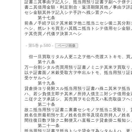
証書ニ其事由ヲ記入シ、抵当用預リ証書ヲ副ヘテ併テ
書ニ其借用金額・利足割合・返済期限其他ノ事由ヲ詳
セシ金額其外ヲ記入シテ手許ヘ残シ置クへシ
第十七条
前条ノ手続ヲ以テ其米穀ヲ他ニ抵当ニセシ後ニ其分割
ヘシ、然レトモ買主ハ其既ニ抵当トシテ借用セシ金額
テ其売買ノ代価ヲ決算スヘシ
- 第5巻 p.580 -
ページ画像
但一旦買取リタル人更ニ之ヲ他ヘ売渡ストキモ、買
第十八条
万一分割シタル売買用預リ証書ノミニテ其米ヲ買取リ
以テ証書面ノ米穀受取方ヲ申出ルトモ、抵当用預リ証
受ケサルヘシ
第十九条
貸倉掛ヨリ発附スル抵当用預リ証書ハ殊ニ其米ヲ抵当
ハ、若シ負債主即チ其米ノ所持人債主ニ対シテ借用金
ニ従テ之ヲ承諾シ、其売買ヲモ公売又ハ私売取扱フヘ
第二十条
故ニ抵当用預リ証書ニ裏書セシモノヲ抵当ニ受取リ、
姓名住所最初預ケ主ノ姓名住所等及現在所持人ノ姓名
間往復日数ヲ除クニ郵便又ハ直報ニテ貸倉掛ニ報知シ
第二十一条
抵当用預リ証書ヲ抵当トシテ貸金ヲ為シタル人ハ、更