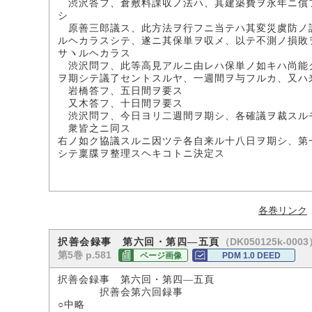
渋沢答フ、倉敷料課収ノ法ハ、其建築費ヲ永年ニ償
シ
原善三郎議ス、此方法ヲ行フニ当テハ其変災虞防ノ
ルヘカラスシテ、遂ニ其保単ヲ収メ、以テ不測ノ損敗
サヽルヘカラス
渋沢問フ、此等高見アルニ由レハ保単ノ如キハ尚能
ヲ期シテ議了セントスルヤ、一週間ヲ与フルカ、又ハ
岩橋答フ、五日間ヲ要ス
又木答フ、十日間ヲ要ス
渋沢問フ、今日ヨリ二週間ヲ期シ、各確議ヲ裁スル
衆皆之ニ同ス
右ノ如ク協議スルニ因ツテ各自来ル十八日ヲ期シ、第
シテ稟牒ヲ整理スヘキコトニ決定ス
各巻リンク
（DK050125k-0003
択善会録事 第六回・第四―五頁
第5巻 p.581
ページ画像
PDM 1.0 DEED
択善会録事 第六回・第四―五頁
択善会第六回録事
○中略