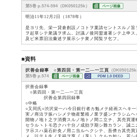
第5巻 p.574-594（DK050125k）
ページ画像
明治11年12月2日（1878年）
是ヨリ先、栄一貸倉創設ノコトヲ稟請セントスルノ旨
ヲ起草シテ衆議ヲ求ム。討議ノ後同盟連署シテ上申ス
及ビ米票旧法彙述ヲ展示シテ衆ノ閲覧ヲ乞フ。
■資料
（DK050125k
択善会録事 ○第四回・第一二―一三頁
第5巻 p.574
ページ画像
PDM 1.0 DEED
択善会録事
○第四回・第一二―一三頁
択善会第四回録事
○中略
○又同氏○渋沢栄一ハ今日銀行者カ勉メテ経画スヘキ
実ノ商沽ヲ振ハシメテ物産繁殖ノ業ヲ盛ンナラシムヘ
開物ノ地ト之ヲ消費スルノ地トノ間ニ立チ、其売買運
セラルヽトモ恐クハ十分ノ成効ヲ期シ難カラン、誠ニ
ヲ示スハ薬石針灸ノ用ニ当ルヘクシテ、吾儕カ其売買
メ、以テ人生ノ天福ヲ亨《（享）》クルカ如シ、若シ