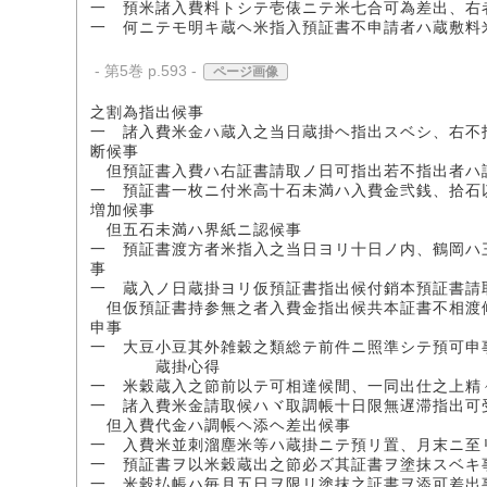
一 預米諸入費料トシテ壱俵ニテ米七合可為差出、右
一 何ニテモ明キ蔵ヘ米指入預証書不申請者ハ蔵敷料
- 第5巻 p.593 -
ページ画像
之割為指出候事
一 諸入費米金ハ蔵入之当日蔵掛ヘ指出スベシ、右不
断候事
但預証書入費ハ右証書請取ノ日可指出若不指出者ハ
一 預証書一枚ニ付米高十石未満ハ入費金弐銭、拾石
増加候事
但五石未満ハ界紙ニ認候事
一 預証書渡方者米指入之当日ヨリ十日ノ内、鶴岡ハ
事
一 蔵入ノ日蔵掛ヨリ仮預証書指出候付銷本預証書請
但仮預証書持参無之者入費金指出候共本証書不相渡
申事
一 大豆小豆其外雑穀之類総テ前件ニ照準シテ預可申
蔵掛心得
一 米穀蔵入之節前以テ可相達候間、一同出仕之上精
一 諸入費米金請取候ハヾ取調帳十日限無遅滞指出可
但入費代金ハ調帳ヘ添ヘ差出候事
一 入費米並刺溜塵米等ハ蔵掛ニテ預リ置、月末ニ至
一 預証書ヲ以米穀蔵出之節必ズ其証書ヲ塗抹スベキ
一 米穀払帳ハ毎月五日ヲ限リ塗抹之証書ヲ添可差出