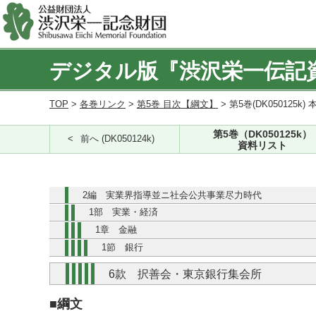
デジタル版『渋沢栄一伝記
TOP
>
各巻リンク
>
第5巻 目次【綱文】
> 第5巻(DK050125k) 
第5巻（DK050125k）
前へ (DK050124k)
資料リスト
2編 実業界指導並ニ社会公共事業尽力時代
1部 実業・経済
1章 金融
1節 銀行
6款 択善会・東京銀行集会所
■綱文