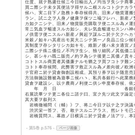
仕度、就テ熟慮仕候ニ今日輸出入ノ均当ヲ失シテ商事
買ニ際シテ未タ其便法ヲ得サルニ根スルコト少ナカラ
候ハ、実ニ目下ノ急務ト奉存候得共、旧来ノ物貨運搬
ラン、試ニ之ヲ人身ノ健康ヲ保ツニ喩フレハ、新産ノ
カ如クニシテ、旧来ノ物貨販売購取ヲ便ニスル為メ運
常ニ気血ヲ暢達スルカ如シ、夫レ気血暢達セスンハ神
ノ供需ヲ便ニスルハ新産ノ興起ヲ謀ルニ於テ欠クヘカ
米穀ノ如キハ其産出モ莫大ニシテ第一ノ良品ニ位シ候
其制度ヲ存シタリシカ如キモ、維新ノ後ハ未タ適宜ノ
ニ際シテ殊ニ価位ノ不均ヲ生シ、独リ細民ノ其低価ニ
シ、甚シキハ既ニ販売ノ約ヲ為シテ後更ニ其価ノ貴キ
コトトスル商賈者其価廉ナルモ猶之ヲ買フコトヲ難ン
コトト奉存候間、此弊害ヲ救正スル為メ差向彼ノ欧洲
テ官府ニ於テ貸倉御創設相成、其預リ券ヲ以テ随意売
方法御施設難被為遊事ニ候ハヽ、私共各銀行ヘ此業務
貸倉ヲ建設シ、以テ農商ノ利便ニ供シ申度奉存候、依
年 月 日 各銀行
右展読畢ツテ更ニ各位ニ諮テ曰、宜ク先ツ此文ヲ論定
其大要ヲ叙列ス
岩橋徹補問《（輔）》フ、将ニ今日ヲ以テ之ヲ決議
渋沢栄一答フ、否、敢テスルニアラス、然レトモ已
岩橋質問ス、幕政ノ日横浜ニ於テ貸倉ノ法アリ、本
- 第5巻 p.576 -
ページ画像