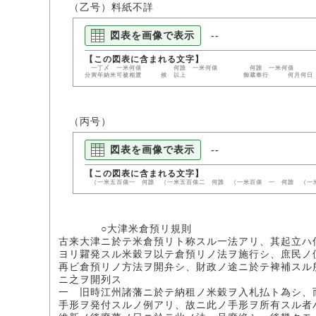
（乙号）料紙不詳
図表を画像で表示
--
一丁〆 一米何俵 何誰 一米何俵 何誰 一
分寅年納米可被相渡 候 以上 御蔵奉行 何
（丙号）
図表を画像で表示
--
（一米五百俵一 何誰 （一米五百俵二 何誰 （一米百俵 一 何誰 
○大津米倉預リ規則
古来大津ニ於テ米倉預リト称スル一法アリ、其起立ハ
ヨリ糶発スル米穀ヲ以テ倉預リノ法ヲ施行シ、庶民ノ
再ビ倉預リノ方法ヲ開弁シ、財政ノ途ニ於テ裨補スル
ニ之ヲ開列ス
一 旧時江州諸藩ニ於テ納租ノ米穀ヲ入札払ト為シ、
手形ヲ発付スルノ例アリ、故ニ此ノ手形ヲ所有スル者