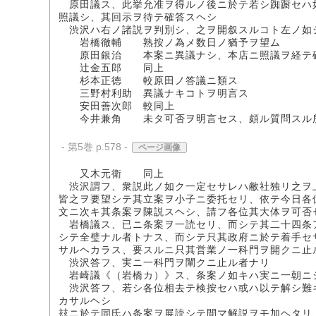
原田議ス、此挙允准ヲ得ルノ後ニ於テ若シ踟蹰セハ
照議シ、其回示ヲ待テ確答スヘシ
渋沢ハ右ノ諸説ヲ判別シ、之ヲ開叙スルコト左ノ如
岩橋徹輔 熟按ノ為メ数日ノ猶予ヲ望ム
原田銀治 本案ニ異議ナシ、本店ニ照議ヲ経テ
辻金五郎 同上
杉本正徳 較原田ノ答議ニ類ス
三野村利助 異議ナキコトヲ明言ス
安田善次郎 較同上
今井兼角 未タ可否ヲ明言セス、頗ル質問スル
- 第5巻 p.578 -
ページ画像
又木元衛 同上
渋沢謂フ、衆説此ノ如ク一定セサレハ敝社独リ之ヲ
皆之ヲ要望シテ其立案ヲ小子ニ委托セリ、依テ今日各
文ニ次キ其条案ヲ陳説スヘシ、請フ各位其大体ヲ可否
岩橋議ス、已ニ条案ヲ一読セリ、而シテ其二十四条
シテ全璧ナル者トナス、而シテ只其政府ニ於テ着手セ
サルヘカラス、要スルニ只其営業ノ一科門ヲ開クニ止
渋沢答フ、実ニ一科門ヲ闡クニ止ル者ナリ
岩崎議《（岩橋カ）》ス、条案ノ如キハ実ニ一朝ニ
渋沢答フ、若シ各位相去テ検按セハ或ハ以テ解シ難
カサルヘシ
玆ニ於テ同氏ハ条案ヲ展読シテ間マ解説ヲモ加ヘタリ