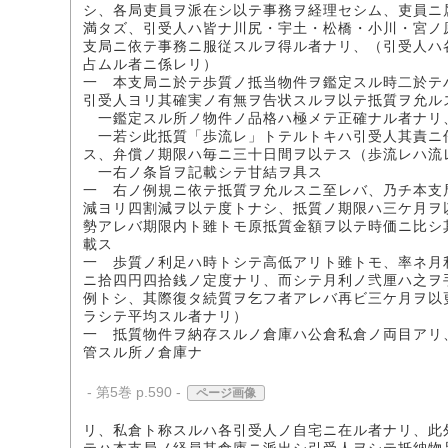
シ、各局吏員ヲ派在シ以テ事務ヲ経理セシム、吏員ニ
満タズ、引受人ハ皆ナ川尻・宇土・松橋・小川・宮ノ
支局ニ依テ事務ニ服従スルヲ得ル者ナリ、（引受人ハ
占ムル者ニ係レリ）
一 本支局ニ於テ歩質ノ抵当物件ヲ鑑定スル時二於テ
引受人ヨリ其確実ノ有無ヲ告状スルヲ以テ抵質ヲ允ル
一鑑定スル所ノ物件ノ品格ハ極メテ正確ナル者ナリ
一若シ此抵質「歩流レ」トテルトキハ引受人其責ニ
ス、弁償ノ期限ハ毎ニ三十日間ヲ以テス（歩流レハ流
一右ノ条旨ヲ記載シテ甘結ヲ具ス
一 右ノ例規ニ依テ抵質ヲ允ルスニ至レバ、乃チ本支
減ヨリ四割減ヲ以テ度トナシ、抵質ノ期限ハ三ケ月ヲ
勢アレバ期限内ト雖トモ原抵質金額ヲ以テ時価ニ比シ
載ス
一 歩質ノ利足ハ時トシテ高低アリト雖トモ、率ネ月
ニ拾四円四拾銭ノ定度ナリ、而シテ月利ノ弐厘ハ之ヲ
例トシ、其際復タ続質ヲ乞フ者アレバ再ビ三ケ月ヲ以
ラシテ平均スル者ナリ）
一 抵質物件ヲ納存スルノ倉庫ハ公倉私倉ノ両目アリ
管スル所ノ倉庫ナ
- 第5巻 p.590 -
ページ画像
リ、私倉ト称スルハ各引受人ノ自宅ニ在ル者ナリ、此