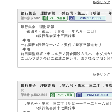
各巻リンク
銀行集会 理財新報 ○第四号・第三丁〔明治一一
第5巻 p.582
ページ画像
PDM 1.0 DEED
銀行集会 理財新報
○第四号・第三丁〔明治一一年八月一二日〕
○銀行集会第十三回録事
○中略
一右同氏○渋沢栄一ハ左ノ数件ノ時事ヲ報道セリ
○中略
前日同盟連署上申スル所ノ貸倉開設方法ハ、未ダ指令
ニ出ルヲ以テ今已ニ叙述ニ係レリ、因テ後会ヲ期シ諸
各巻リンク
銀行集会 理財新報 ○第八号・第三―三二丁〔明
6）
第5巻 p.582-594
ページ画像
PDM 1.0 DEED
○第八号・第三―三二丁〔明治一一年一二月一六日
○銀行集会第十七回録事