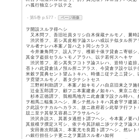
ハ孤行独立シテ以テ之
- 第5巻 p.577 -
ページ画像
ヲ開設スルヲ得ヘシ
又木問フ、吾旧社員タリシ白木保蔵ナルモノ、曩時
渋沢答フ、若シ其皮相ヲ論スレハ或以テ似タル所ア
マル者ナレハ本案ノ旨ハ之ト同シカラス
今井兼角問フ、設人アリ、穫穀十俵ヲ貸倉ニ寄頓シ
其金ヲ盗掠セラルヽモノアラハ、以テ若何スヘキヤ
渋沢答フ、若シ其失フコトヲ論スレハ、豈特リ盗掠
否トハ此貸倉法ノ預ル所ニアラス、今貸倉ヲ設ケ以テ
米穀ヲ質典セント望ムトキハ、時価ニ従テ之ニ貸シ、
ヲ霓望スルモノ、甚タ少ナシトセス
三野村利助謂フ、本案ノ如キモノハ自店旧来之ヲ施
辻金五郎謂フ、顧フニ本案建倉ノ如キハ、東京ニ在
杉本正徳謂フ、我相馬地方ニ此倉廩ヲ設クル時ハ、
ヲ相馬ニ輻集スへシ、果シテ然ルトキハ其倉宇ヲ建築
ク此設ケナカルヘカラス、故ニ政府若シ此挙ヲ行フト
玆ニ至テ其挙又容易ニアラサルヘシ
渋沢弁説ス、其甚タ過想ト謂フヘシ、今本案ノ要ハ
其規模ヲ撰定ス可シ、依テ今其詳細ニ渉ツテ之ヲ論ス
安田善次郎議ス、本案尤モ良図ト謂フヘシ、然レト
ハ銀行担任シテ更ニ之ヲ稟請スル者ハ如何