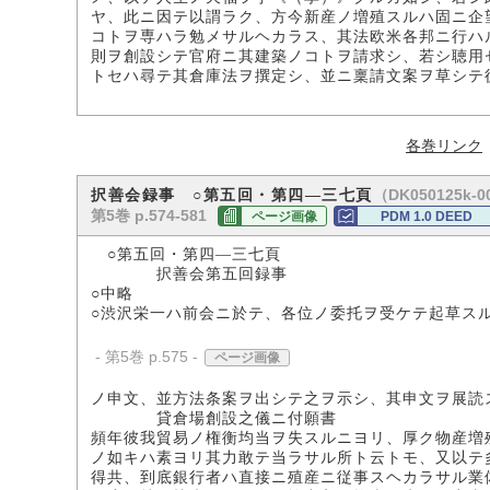
ヤ、此ニ因テ以謂ラク、方今新産ノ増殖スルハ固ニ企
コトヲ専ハラ勉メサルヘカラス、其法欧米各邦ニ行ハ
則ヲ創設シテ官府ニ其建築ノコトヲ請求シ、若シ聴用
トセハ尋テ其倉庫法ヲ撰定シ、並ニ稟請文案ヲ草シテ
各巻リンク
（DK050125k-0
択善会録事 ○第五回・第四―三七頁
第5巻 p.574-581
ページ画像
PDM 1.0 DEED
○第五回・第四―三七頁
択善会第五回録事
○中略
○渋沢栄一ハ前会ニ於テ、各位ノ委托ヲ受ケテ起草ス
- 第5巻 p.575 -
ページ画像
ノ申文、並方法条案ヲ出シテ之ヲ示シ、其申文ヲ展読
貸倉場創設之儀ニ付願書
頻年彼我貿易ノ権衡均当ヲ失スルニヨリ、厚ク物産増
ノ如キハ素ヨリ其力敢テ当ラサル所ト云トモ、又以テ
得共、到底銀行者ハ直接ニ殖産ニ従事スヘカラサル業