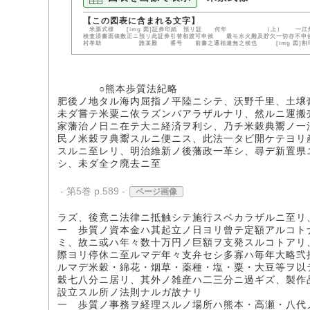
米票式様
[img 図]証券印紙
預リ証 何年 （上） 一江州
検査済書面俵数正ニ預リ此証券引替相渡可申候 最モ水
村孝助 誰某殿 番号 前書之通相違無之候也
[img 図]割
○熊本歩質法紀略
肥後ノ地タル海内屈指ノ平陸ニシテ、沃野千里、土壌
未ダ嘗テ米粟ニ依ラズンバアラザルナリ、然ルニ運搬
家藩治ノ日ニ在テ大ニ経済ヲ利シ、乃チ米穀典鬻ノ一
民ノ米穀ヲ典鬻スルニ便ニス、此法一タビ開ケテヨリ
スルニ至レリ、明治維新ノ後藩政一革シ、尋デ新置県
シ、未ダ全ク廃去ニ至
- 第5巻 p.589 -
ページ画像
ラズ、後竟ニ法律ニ抵触シテ施行スベカラザルニ至リ
一 歩質ノ資本金ハ其起立ノ日ヨリ曾テ定額アルコト
ミ、故ニ或ハ年々数十万円ノ巨額ヲ支発スルコトアリ
際ヨリ停休ニ至ルマデ年々支弁セシ多寡ハ毎年大略弐
ルマデ米穀・綿花・烟草・薬種・塩・粟・大豆等ヲ以
穀七八分ニ居リ、其外ノ雑産ハ二三分ニ過ギズ、製作
設立スル所ノ法則ナルガ故ナリ
一 歩質ノ事務ヲ経理スルノ場所ハ熊本・高瀬・八代