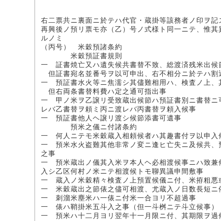
右二票共ニ裏面ニ於テハ代官・蔵掛等該務者ノ印ヲ記
再興後ノ預リ票モ亦（乙）号ノ式様ト同一ニテ、惟其
ルノミ
（丙号） 米穀預諸条約
米穀預証書規則
一 証書焼亡又ハ遺失候共書替不致、総渡済残米出候
但証書宛名並番号ヲ以可申出、右不相分ニ於テハ割
一 預証書水火等ニ焦濡シ其儘難相用ハ、検査ノ上、
但右両条書替料費ハ定之通可指出事
一 甲ノ米ヲ乙譲リ受致蔵出候節ハ預証書別ニ書替ニ
レバ乙書替ヲ頼ミ丙ニ渡レバ丙書替ヲ頼入候事
一 預証書他人ヘ譲リ渡シ候節添書可遺事
預米之儀ニ付諸条約
一 何人ニテモ米穀蔵入相頼候者ハ其趣書付ヲ以申入
一 預米水火盗難其他非常ノ変ニ逢ヒ亡失ニ及候共、
之事
一 預米蔵出ノ儀其入米ヲ本人ヘ必相渡候事ニハ致兼
入シ乙区何村ノ米ニテ相渡候トモ聊異議申間敷事
一 蔵入ノ米穀精々検査ノ上預置候儀ニ付、米拵粗悪
一 米穀蔵出之節俵之儘可相渡、尤蔵入ノ日数長短ニ
一 刺溜米塵米ハ一俵ニ付米一合ヨリ不超過事
一 俵ハ鞘掛米五斗入之事（但一斗桝ニテ斗立候事）
一 預米ハ十二月ヨリ翌年十一月限ニ付、其期限ヲ過