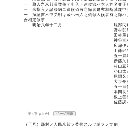
一 蔵入之米穀員数兼テ申入ト違候節ハ本人姓名並正
一 米指入人諸条約ニ違候儀有之節者是亦相断其趣申
一 預証書不申受明キ蔵ヘ米入之儀頼入候者有之節ハ
合相定候事
明治八年十二月 服部民
野村彰
田林重兵
神谷富右衛
広瀬伊八
工藤珉右衛
五十嵐与五右
伊藤久
村山直
小山太
尾関又
大泉長次
五十嵐伝兵
本間長三
根上善
佐藤調右衛
- 第5巻 p.594 -
ページ画像
（丁号）郡村ノ人民米穀ヲ委頓スルヲ請フノ文例