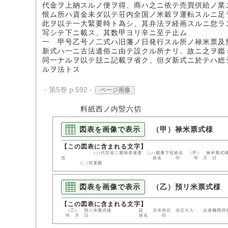
代金ヲ上納スルノ便ヲ得、商ハ之ニ依テ売買供給ノ業
恨ム所ハ資金未ダ以テ荘内全国ノ米穀ヲ運転スルニ足
此ヲ以テ一大緊要時ト為シ、其弁法ヲ経画スルニ怠ラ
写シテ下ニ載ス、其数甲ヨリ辛ニ至テ止ム
一 甲号乙号ノ二式ハ旧藩ノ日発行スル所ノ禄米票及
新式ハ一ニ古法遺俗ニ由テ設クル所ナリ、故ニ之ヲ鑑
同一ナルヲ以テ玆ニ記載ヲ省ク、但ダ新式ニ於テハ総
ルヲ法トス
- 第5巻 p.592 -
ページ画像
料紙西ノ内竪六切
図表を画像で表示
（甲）禄米票式様
○ハ代官並ニ蔵掛長連署 △ハ蔵番下役姓名 （甲） 禄米
也 姓名 印 年 月
△（何某殿
図表を画像で表示
（乙）預リ米票式様
（乙） 預リ米票式様 証 丑米何石 但五斗入 右
年 月 日 姓名 印