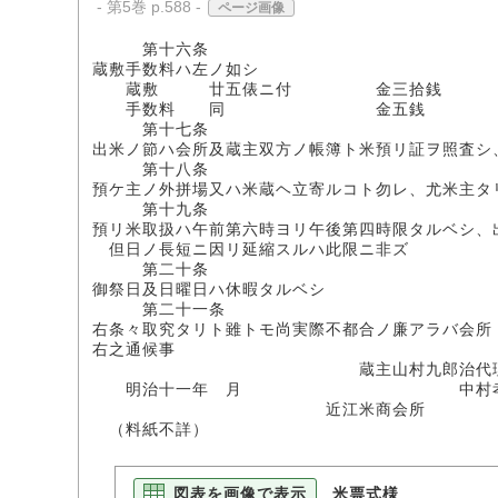
- 第5巻 p.588 -
ページ画像
第十六条
蔵敷手数料ハ左ノ如シ
蔵敷 廿五俵ニ付 金三拾銭
手数料 同 金五銭
第十七条
出米ノ節ハ会所及蔵主双方ノ帳簿ト米預リ証ヲ照査シ
第十八条
預ケ主ノ外拼場又ハ米蔵ヘ立寄ルコト勿レ、尤米主タ
第十九条
預リ米取扱ハ午前第六時ヨリ午後第四時限タルベシ、
但日ノ長短ニ因リ延縮スルハ此限ニ非ズ
第二十条
御祭日及日曜日ハ休暇タルベシ
第二十一条
右条々取究タリト雖トモ尚実際不都合ノ廉アラバ会所
右之通候事
蔵主山村九郎治代
明治十一年 月 中村孝
近江米商会所
（料紙不詳）
図表を画像で表示
米票式様