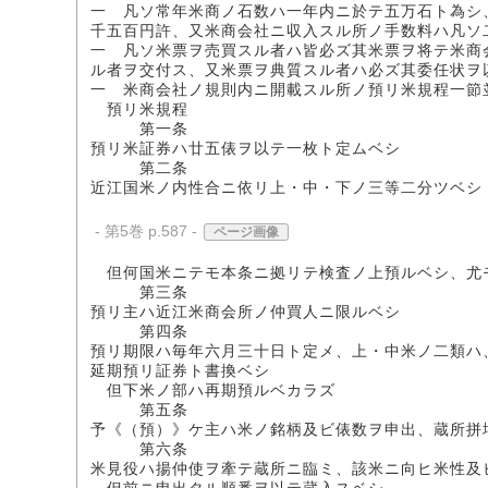
一 凡ソ常年米商ノ石数ハ一年内ニ於テ五万石ト為シ
千五百円許、又米商会社ニ収入スル所ノ手数料ハ凡ソ
一 凡ソ米票ヲ売買スル者ハ皆必ズ其米票ヲ将テ米商
ル者ヲ交付ス、又米票ヲ典質スル者ハ必ズ其委任状ヲ
一 米商会社ノ規則内ニ開載スル所ノ預リ米規程一節
預リ米規程
第一条
預リ米証券ハ廿五俵ヲ以テ一枚ト定ムベシ
第二条
近江国米ノ内性合ニ依リ上・中・下ノ三等二分ツベシ
- 第5巻 p.587 -
ページ画像
但何国米ニテモ本条ニ拠リテ検査ノ上預ルベシ、尤
第三条
預リ主ハ近江米商会所ノ仲買人ニ限ルベシ
第四条
預リ期限ハ毎年六月三十日ト定メ、上・中米ノ二類ハ
延期預リ証券ト書換ベシ
但下米ノ部ハ再期預ルベカラズ
第五条
予《（預）》ケ主ハ米ノ銘柄及ビ俵数ヲ申出、蔵所拼
第六条
米見役ハ揚仲使ヲ牽テ蔵所ニ臨ミ、該米ニ向ヒ米性及