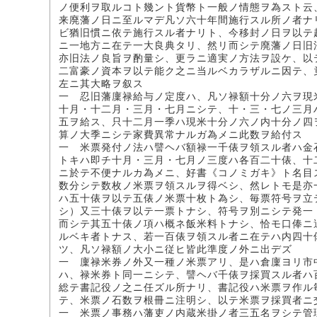
ノ便利ヲ取ルコト幾ント貨幣ト一般ノ情態ヲ為スト云
来廃藩ノ日ニ至ルマデ凡ソ六十年間施行スル所ノ者ナ
ビ猶旧慣ニ依テ施行スル者ナリト、今移封ノ日ヲ以テ
ニ一地方ニ在テ一大良典タリ、然リ而シテ廃藩ノ日旧
亦旧法ノ良旨ヲ酌量シ、更ラニ適実ノ方法ヲ設ケ、以
二富豪ノ資本ヲ以テ能ク之ニ当ルベカラザルニ因テ、
左ニ其大略ヲ叙ス
一 忍旧藩廩禄給与ノ定度ハ、凡ソ禄額十分ノ六ヲ現
十月・十二月・三月・七月ニシテ、十・三・七ノ三月
五ヲ給ス、只十二月一季ハ現米十分ノ六ノ内十分ノ四
算ノ大季ニシテ家費異常ナルガ為メニ此数ヲ給付ス
一 米票発付ノ法ハ譬ヘバ額禄一千俵ヲ領スル者ハ金
トキハ即チ十月・三月・七月ノ三度ハ各百二十俵、十
ニ於テ不便ナルカ為メニ、好書《コノミガキ》ト名目
数分シテ数枚ノ米票ヲ領スルヲ得ベシ、然レトモ是亦
ハ五十俵ヲ以テ五俵ノ米票十枚ト為シ、毎票符号ヲ立
シ）又三十俵ヲ以テ一票トナシ、符号ヲ別ニシテ発一
而シテ其五十俵ノ項ハ概ネ飯米料トナシ、恰モ口俸ニ
ルベキ者トナス、若一百俵ヲ領スル者ニ在テハ内四十
ツ、凡ソ禄額ノ大小ニ従ヒ皆此準度ノ外ニ出デズ
一 廩禄米券ノ外又一種ノ米票アリ、是ハ倉廩ヨリ市
ハ、禄米券ト同一ニシテ、譬ヘバ千俵ヲ採買スル者ハ
総テ書記役ノ之ニ任ズル所ナリ、書記役ハ米票ヲ作ル
テ、米票ノ石数ヲ根冊ニ注明シ、以テ米票ヲ採買者ニ
一 米票ノ事務ハ藩吏ノ内蔵米掛ノ者三五名ヲシテ管