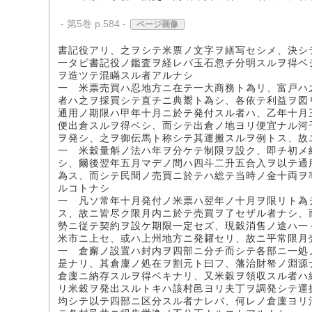
- 第5巻 p.584 -
ページ画像
書記役アリ、之ヲシテ米票ノ文字ヲ繕写セシメ、決シ
一タビ書記役ノ鑑査ヲ経レバ玉石忽チ分明スルヲ得ベ
ヲ造ツテ混瞞スル者アルナシ
一 米票売買ハ忍地方ニ在テ一大商務ト為リ、富戸ハ
者ハ之ヲ採買シテ直チニ典鬻ト為シ、各依テ利益ヲ図
通用ノ期限ハ甲年十月ニ於テ発付スル者ハ、乙年十月
便出倉スルヲ得ベシ、而シテ出倉ノ地ヨリ便宜ナル河
ヲ発シ、之ヲ御伝馬ト称シテ其運搬スルヲ例トス、故
一 米穀量斛ノ法ハ年ヲ分ケテ制限ヲ設ク、即チ初メ
シ、爾後翌年五月マデノ間ハ四斗二升五合入ヲ以テ通
為ス、而シテ民間ノ売買ニ於テハ総テ当時ノ金十両ヲ
ルコトナシ
一 凡ソ常年十月発付ノ米票ハ翌年ノ十月ヲ限リト為
ス、故ニ皆尽ク限月内ニ於テ売買ヲ了セザル者ナシ、
勢ニ従テ契約ヲ設ケ期限一定セズ、現穀消售ノ途ハ一
米市ニ上セ、或ハ上州地方ニ発糶セリ、故ニ平常限月
一 倉廨ノ設置ハ封内ヲ四部ニ分チ而シテ各部ニ一処
是ナリ、其倉廩ノ処在ヲ割元ト曰フ、藩治財帑ノ淵源
倉廩ニ納存スルヲ得ベキナリ、又米穀ヲ領収スル者ハ
リ米穀ヲ発出スルトキハ該村邑ヨリ夫丁ヲ調発シテ運
均シテ以テ四部ニ区分スル者ナレバ、何レノ倉廩ヨリ