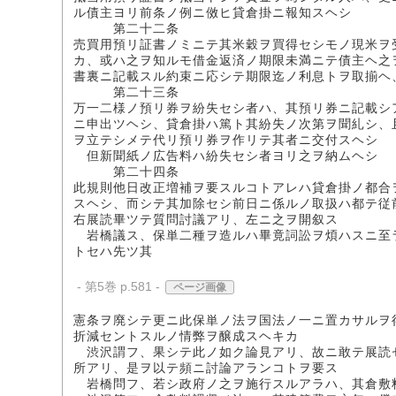
ル債主ヨリ前条ノ例ニ傚ヒ貸倉掛ニ報知スヘシ
第二十二条
売買用預リ証書ノミニテ其米穀ヲ買得セシモノ現米ヲ
カ、或ハ之ヲ知ルモ借金返済ノ期限未満ニテ債主ヘ之
書裏ニ記載スル約束ニ応シテ期限迄ノ利息トヲ取揃ヘ
第二十三条
万一二様ノ預リ券ヲ紛失セシ者ハ、其預リ券ニ記載シ
ニ申出ツヘシ、貸倉掛ハ篤ト其紛失ノ次第ヲ聞糺シ、
ヲ立テシメテ代リ預リ券ヲ作リテ其者ニ交付スヘシ
但新聞紙ノ広告料ハ紛失セシ者ヨリ之ヲ納ムヘシ
第二十四条
此規則他日改正増補ヲ要スルコトアレハ貸倉掛ノ都合
スヘシ、而シテ其加除セシ前日ニ係ルノ取扱ハ都テ従
右展読畢ツテ質問討議アリ、左ニ之ヲ開叙ス
岩橋議ス、保単二種ヲ造ルハ畢竟詞訟ヲ煩ハスニ至
トセハ先ツ其
- 第5巻 p.581 -
ページ画像
憲条ヲ廃シテ更ニ此保単ノ法ヲ国法ノ一ニ置カサルヲ
折減セントスルノ情弊ヲ醸成スヘキカ
渋沢謂フ、果シテ此ノ如ク論見アリ、故ニ敢テ展読
所アリ、是ヲ以テ頻ニ討論アランコトヲ要ス
岩橋問フ、若シ政府ノ之ヲ施行スルアラハ、其倉敷