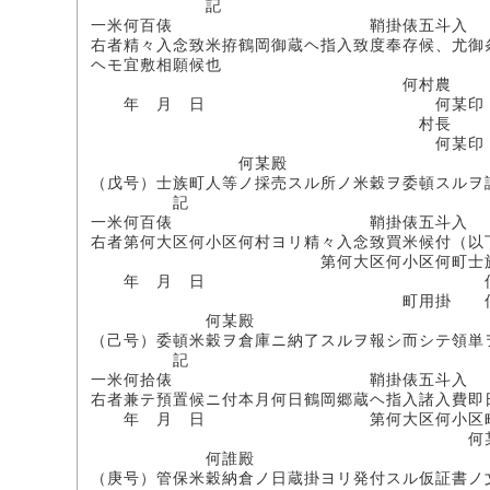
記
一米何百俵 鞘掛俵五斗入
右者精々入念致米拵鶴岡御蔵ヘ指入致度奉存候、尤御
ヘモ宜敷相願候也
何村農
年 月 日 何某印
村長
何某印
何某殿
（戊号）士族町人等ノ採売スル所ノ米穀ヲ委頓スルヲ
記
一米何百俵 鞘掛俵五斗入
右者第何大区何小区何村ヨリ精々入念致買米候付（以
第何大区何小区何町士族或
年 月 日 何某
町用掛 何某
何某殿
（己号）委頓米穀ヲ倉庫ニ納了スルヲ報シ而シテ領単
記
一米何拾俵 鞘掛俵五斗入
右者兼テ預置候ニ付本月何日鶴岡郷蔵ヘ指入諸入費即
年 月 日 第何大区何小区町士
何某
何誰殿
（庚号）管保米穀納倉ノ日蔵掛ヨリ発付スル仮証書ノ