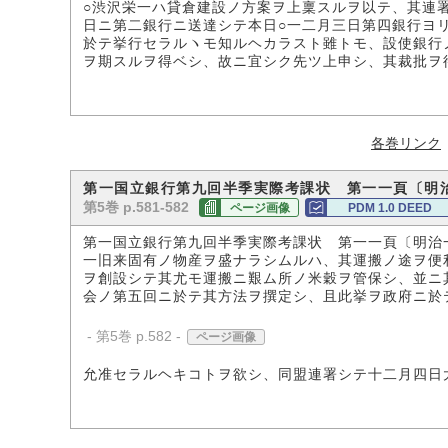
○渋沢栄一ハ貸倉建設ノ方案ヲ上稟スルヲ以テ、其連
日ニ第二銀行ニ送達シテ本日○一二月三日第四銀行ヨ
於テ挙行セラルヽモ知ルヘカラスト雖トモ、設使銀行
ヲ期スルヲ得ベシ、故ニ宜シク先ツ上申シ、其裁批ヲ
各巻リンク
第一国立銀行第九回半季実際考課状 第一一頁〔明
第5巻 p.581-582
ページ画像
PDM 1.0 DEED
第一国立銀行第九回半季実際考課状 第一一頁〔明治
一旧来固有ノ物産ヲ盛ナラシムルハ、其運搬ノ途ヲ便
ヲ創設シテ其尤モ運搬ニ艱ム所ノ米穀ヲ管保シ、並ニ
会ノ第五回ニ於テ其方法ヲ撰定シ、且此挙ヲ政府ニ於
- 第5巻 p.582 -
ページ画像
允准セラルヘキコトヲ欲シ、同盟連署シテ十二月四日