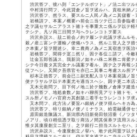
渋沢答フ、彼ハ則「エンテルポツト」ノ法ニ出ツル
中村清行問フ、今此貸倉ノ旨ヲ述ルハ、貢租米納ノ
渋沢答フ、然ラス、要スルニ人民ノ為メニ其儲蓄・
岩橋請フ、本案ノ概要ハ前会ニ当ツテ已ニ吾参臨者
之ヲ議セサルニアラスト雖トモ事重大ニ係ルヲ以テ軽
テシテ、凡ソ両三日間ヲ与へラレンコトヲ要ス
渋沢弁説ス、玆ニ前会ノ約ヲ履ンテ此議ヲ求ムルモ
穀ノ産ニ富ンテ運輸ノ便備ハラス、然ルニ世人之ヲ措
ク本案ノ旨ヲ開述シ、幸ニ農商ノ為メニ其宿患ヲ医治
岩橋答フ、聞得テ寔ニ然リ、因テ各位ニ請フ、今敝
辻金五郎答議ス、我新潟ノ如キハ殊ニ米務ニ肯綮ナ
シテ今日復タ其完全ナル議案ヲ看ル、因テ之ヲ再報シ
従フヘシ、又聞ク吾県官モ亦已ニ其事ニ考慮スル所ア
杉本正徳答フ、前会已ニ副支配人ヨリ本案発議ノ旨
便ナラサルヲ以テ本案尤モ適当スヘシ、因テ更ニ本店
又木元衛問フ、目下何ノ地ニ於テ幾数ノ倉庫ヲ建造
渋沢答フ、地処倉数ノ如キハ聊所見アリト雖トモ、
スル所ノモノハ官府カ其創築ニ着手セラレンコトヲ求
又木問フ、此方法ノ要旨ハ銀納ノ便ヲ得ルヘキカ為
渋沢答フ、特リ銀納ノ便ノミナラス、給需融通併セ
原田銀造陳議ス、新潟県内旧新発田領沼垂《ノツタ
ノアリ、頃ロ稍信憑ヲ取リ商沽ノ間其保券ヲ流用スル
惟タ其廩廋創立ニ至リ、之ヲ銀行ニ担当スルトセハ、
渋沢弁説ス、今廩廋創立ノ挙ハ、敢テ此同盟ヲ以テ
科目ヲ増殖スルニ在リ、仍テ其允准アルニ当テハ又必