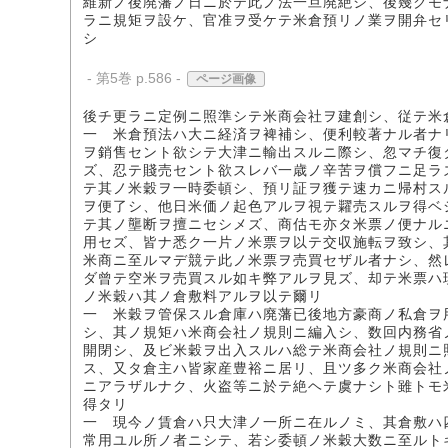
維新ノ後廃藩ノ日ニ於テ此ノ法一旦廃絶シ、後幾クモ
ラニ規矩ヲ設ケ、官准ヲ受ケテ米倉預リノ業ヲ開弁セ
シ
- 第5巻 p.586 -
ページ画像
後チ更ラニ定例ニ照準シテ米商会社ヲ建創シ、従テ米
一 米倉預法ハ大ニ経済ヲ裨補シ、便利較著ナル者ナ
ヲ銷售セント欲シテ大津ニ輸出スルニ際シ、忽マチ復
ズ、忍テ賤売セント欲スレバ一歳ノ辛苦ヲ償フニ足ラ
テ其ノ米穀ヲ一時委頓シ、預リ証ヲ獲テ速カニ帰村ス
ヲ便了シ、他日米価ノ起色アルヲ視テ糶売スルヲ得ベ
テ其ノ壟断ヲ擅ニセシメズ、商估モ亦タ米票ノ便ナル
用セズ、皆ナ悉ク一片ノ米票ヲ以テ交収施転ヲ致シ、
米商ニ至ルマデ競テ此ノ米票ヲ売買セザル者ナシ、然
ダ曾テ空米ヲ売買スル如キ弊アルヲ見ズ、却テ米票ハ
ノ米穀ハ其ノ倉敷料アルヲ以テ爾リ
一 米穀ヲ管保スル倉庫ハ廃藩已後地方豪商ノ私倉ヲ
シ、其ノ規矩ハ米商会社ノ規則ニ編入シ、数回内務省
開閉シ、及ビ米穀ヲ出入スルハ総テ米商会社ノ規則ニ
ス、又タ倉主ハ皆家産豊裕ニ居リ、且ツ多ク米商会社
ニアラザルナク、火盗等ニ於テ絶ヘテ虞ナシト雖トモ
得タリ
一 現今ノ賃倉ハ只大津ノ一所ニ在ルノミ、其倉敷ハ
常用ユル所ノ者ニシテ、若シ委頓ノ米穀大数ニ至ルト