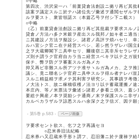
○中略
第四次、渋沢栄一ハ「前稟貸倉法創設ニ拠リ再ビ其批
該案ヲ議定スルニ於テハ諸位先ヅ彙述ヲ通閲セザルヲ
ルヲ要スト、衆皆領諾ス（本篇乙号ヲ付シ下ニ載ス）
○中略
（乙）前稟貸倉法創設ニ拠リ再ビ其批裁ヲ要求スルノ
貸倉ノ方法ハ多ク米穀ヲ産出スル我邦ノ如キ者ニ適当
ニ其建設ノ方法ヲ擬設シ、諸君ノ高評ヲ煩ハセリ、幸
ルハ宜シク官ニ在テ経営スベシ、若シ然ラザレバ国立
之ヲ大蔵卿閣下ニ具申セリ、爾後窃ニ其非斥セラレザ
ズ則チ謂ラク官府自カラ当ニ経営スベキヲ以テ之ガ規
保チ、弊ヲ防グヲ審案スルガ為メカ
抑又再ビ非難スル所アツテ准サヽルガ為メカ、之ヲ推
議シ、竟ニ聯名シテ官府ニ具申スルヲ得ル者ナレバ豈
スルニ精益精ヲ求メテ其利害ヲ研究シ、其事蹟ヲ考徴
ノ大法トス、故ニ稼穡収穫ノ法ヨリ以テ蓄蔵運搬ノ途
本庄内、等ノ米票法ヲ彙述シ諸君ノ参看ニ供ス、蓋シ
要総テ興産ノ本ヲ奨励シテ通商ノ末ヲ保護スルニ非ザ
カルベカラザルヲ諒悉スルハ余深ク之ヲ信ズ、因テ願
- 第5巻 p.583 -
ページ画像
ヲ要求セント欲ス、乞フ之ヲ再議セヨ
○忍米券旧法紀略
忍米券ハ又忍蔵米手形ト謂フ、忍旧藩ニ於テ廩禄ヲ給