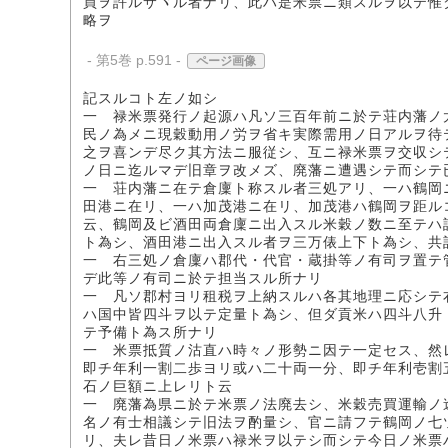
買ヲ許ルサヾル者ナリ、此ハ是米票ニ類スルヲ以テ惟
略ヲ
- 第5巻 p.591 -
ページ画像
記スルコト左ノ如シ
一 禄米票発行ノ起源ハ凡ソ三百年前ニ於テ荘内藩ノ
民ノ為メニ現穀動用ノ労ヲ省キ実際需用ノ日アルヲ待
之ヲ喜ンデ尽ク其方法ニ服従シ、互ニ禄米票ヲ交収シ
ノ日ニ迄ルマデ旧章ヲ改メズ、廃藩ニ遭遇シテ而シテ
一 荘内藩ニ在テ倉廩ト称スル者三処アリ、一ハ鶴岡
田港ニ在リ、一ハ加茂港ニ在リ、加茂港ハ鶴岡ヲ距ル
云、鶴岡及ビ酒田両倉廩ニ出入スル米穀ノ数ニ至テハ
ト為シ、酒田港ニ出入スル者ヲ三万俵上下ト為シ、共
一 右三処ノ倉廩ハ郡代・代官・蔵掛等ノ有司ヲ置テ
デ此等ノ有司ニ於テ担当スル所ナリ
一 凡ソ郡村ヨリ租税ヲ上納スルハ各其地理ニ応シテ
ハ国中皆四斗ヲ以テ定量ト為シ、但ダ貢米ハ四斗八升
テ予備ト為ス所ナリ
一 米票抵質ノ沽直ハ時々ノ形勢ニ因テ一定セス、然
即チ年利一割二歩ヨリ或ハ二十両一分、即チ年利壱割
石ノ巨額ニ上レリト云
一 廃藩為県ニ於テ米票ノ法廃去シ、米穀売買運輸ノ
名ノ有士相議シテ旧法ヲ酌量シ、官ニ請フテ鶴岡ノ七
リ、夫レ昔日ノ米票ハ禄米ヲ以テシ而シテ今日ノ米票