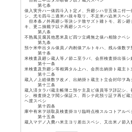
但前ニ申出タル順番ヲ以テ蔵入スベシ
第七条
俵入実升ハ一俵四斗入ト定メ、升廻シハ廿五俵ニ付一
シ、尤モ四斗ニ過米ハ抜キ取リ、不足米ハ込米スヘシ
但本条ノ外再廻シ等決シテ致サズト雖トモ、若シ廻
キ、更ニ抽籤ヲ以テ再廻シスベシ
第八条
不熟風災腐其他悪米及ビ四ツ立縄無之俵ハ相除クベシ
第九条
預ケ米申出タル俵員ノ内刎俵アルトキハ、残ル俵数ヲ
第十条
米検査及廻シ蔵人等ノ節ニ至ラバ、会所検査掛出張シ
第十一条
米検査及升廻シ等相満タル上ハ、会所出納掛ト蔵主ト
第十二条
蔵入ノ上総俵数ヲ改メ、出納掛ト蔵主ト立会封印ヲ為
第十三条
蔵入済タラバ蔵主帳簿ニ預ケ主及ビ俵員等ヲ詳記シ、
シ、検査掛之ヲ閲シ保証ス、而シテ此預リ証ヲ再ビ蔵
ヘ渡スベシ
第十四条
庫中有米ヲ頭取及検査掛ヨリ臨時点検スルコトアルベ
第十五条
蔵入マデノ入費ハ米主ヨリ差出スベシ、又出米ノ節入