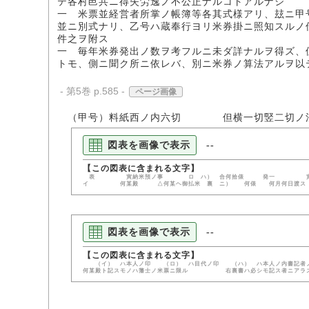
テ各村邑共ニ得失労逸ノ不公正ナルコトアルナシ
一 米票並経営者所掌ノ帳簿等各其式様アリ、玆ニ甲
並ニ別式ナリ、乙号ハ蔵奉行ヨリ米券掛ニ照知スルノ
件之ヲ附ス
一 毎年米券発出ノ数ヲ考フルニ未ダ詳ナルヲ得ズ、
トモ、側ニ聞ク所ニ依レバ、別ニ米券ノ算法アルヲ以
- 第5巻 p.585 -
ページ画像
（甲号）料紙西ノ内六切 但横一切竪二切ノ
図表を画像で表示
--
表 寅納米預ノ事 ロ ハ） 合何拾
イ 何某殿 △何某ヘ御払米 裏 ニ） 何俵 何月何日渡
図表を画像で表示
--
（イ） ハ本人ノ印 （ロ） ハ目代ノ印 （ハ） ハ本人ノ内書記者
何某殿ト記スモノハ藩士ノ米票ニ限ル 右裏書ハ必シモ記ス者ニアラズ譬