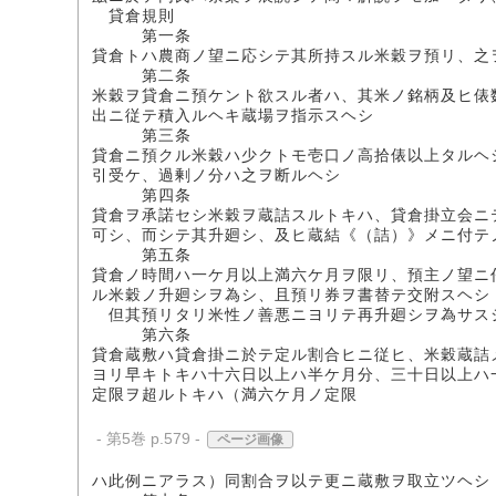
貸倉規則
第一条
貸倉トハ農商ノ望ニ応シテ其所持スル米穀ヲ預リ、之
第二条
米穀ヲ貸倉ニ預ケント欲スル者ハ、其米ノ銘柄及ヒ俵
出ニ従テ積入ルヘキ蔵場ヲ指示スヘシ
第三条
貸倉ニ預クル米穀ハ少クトモ壱口ノ高拾俵以上タルヘ
引受ケ、過剰ノ分ハ之ヲ断ルヘシ
第四条
貸倉ヲ承諾セシ米穀ヲ蔵詰スルトキハ、貸倉掛立会ニ
可シ、而シテ其升廻シ、及ヒ蔵結《（詰）》メニ付テ
第五条
貸倉ノ時間ハ一ケ月以上満六ケ月ヲ限リ、預主ノ望ニ
ル米穀ノ升廻シヲ為シ、且預リ券ヲ書替テ交附スヘシ
但其預リタリ米性ノ善悪ニヨリテ再升廻シヲ為サス
第六条
貸倉蔵敷ハ貸倉掛ニ於テ定ル割合ヒニ従ヒ、米穀蔵詰
ヨリ早キトキハ十六日以上ハ半ケ月分、三十日以上ハ
定限ヲ超ルトキハ（満六ケ月ノ定限
- 第5巻 p.579 -
ページ画像
ハ此例ニアラス）同割合ヲ以テ更ニ蔵敷ヲ取立ツヘシ