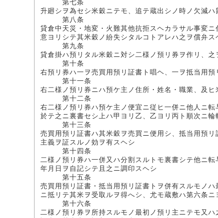
第七条
升廻シヲ為セシ米穀ニテモ、追テ蔵出シノ時ノ欠減ハ
第八条
貸倉中天災・地変・火難其他抗拒スヘカラサル事変ニ
意ヨリシテ其米穀ノ紛失シタルコトアレハ之ヲ償弁ス
第九条
貸倉掛ハ預リタル米穀ニ対シ二様ノ預リ券ヲ作リ、之
第十条
右預リ券ハ一ヲ売買用預リ証書ト唱ヘ、一ヲ抵当用預
第十一条
右二様ノ預リ券ニハ預ケ主ノ住所・姓名・職業、及ヒ
第十二条
右二様ノ預リ券ハ預ケ主ノ便宜ニ従ヒ一併ニ他人ニ転
於テ之ニ裏書セシ上ハ甲ヨリ乙、乙ヨリ丙ト順次ニ輪
第十三条
売買用預リ証書ハ其米穀ヲ売買ニ便用シ、抵当用預リ
主義ヲ証スルノ効ヲ有スヘシ
第十四条
二様ノ預リ券ハ一併又ハ分割スルトモ裏書シテ他ニ転
年月日ヲ自記シテ且之ニ調印スヘシ
第十五条
売買用預リ証書・抵当用預リ証書トヲ併有スルモノハ
ニ抵リテ其米ヲ受取ルヲ得へシ、尤モ蔵敷ハ第六条ニ
第十六条
二様ノ預リ券ヲ所持スルモノ最初ノ預リ主ニテモ又ハ