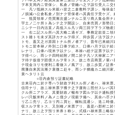
テハ本支局ノ経員其倉庫ニ派出シ引受人ヲシテ抵納物
ヲ本支局内ニ管保シ、私倉ノ管鑰ハ之ヲ該引受人ニ交
一 凡ソ抵納スル米穀ハ皆之ニ倉敷料ヲ課シ、毎俵金
ノ損減ハ公倉私倉ノ別ナク管保者ハ其責任ヲ受ケズ、
一 抵質領単ノ売買漸次盛ンナルニ至リ商人集会所ナ
宇土ノ二ケ所ト為シテ之ヲ開設シ、自来売買ノ形勢日
ニシテ一日内沽直ノ高低スル凡ソ両三回ヲ下ラズ物産
一 右ニ記スル所ハ其大略ニ過ギズ、事務定款並ニ領
スト雖トモ未ダ其詳カナルヲ得ズ、抑歩質ノ法ヲ設ク
トモ、蓋又之ガ原因トナル所ノ者アリ、昔年已来細川
トモニ皆本禄ノ外別ニ口俸ヲ給ス、口俸ハ月ヲ以テ給
レナリ、口俸ハ現米ヲ以テシ、本禄ハ総テ証票ヲ以テ
ヲ得ベシ、而シテ四時給附ノ間ニ於テ凡ソ大禄家ニア
ヲ待テ仮借ヲ賠償スルヲ常トス、故ニ市店商賈ノ輩ハ
テ現金ヨリモ便利ニ看做スノ風アリ、故ニ歩質ノ証券
廃藩自来其法漸ク衰微ニ赴キ、而シテ猶纔カニ細川家
衰ヘタリト云
○荘内倉預リ証書紀略
古来荘内ニ於テ専ハラ財政ヲ利スル所ノ者ハ、禄米票
信符ナリ、故ニ禄米票ヲ獲テ之ヲ廩衙ニ照付スレバ其
クル所ニアラズ、其要財政ノ暢布ヲ図ルヲ以テ逓転授
レバ只飯米料ノ為メニ僅少ノ現穀ヲ備ヘ、其余ハ尽ク
リ乙ニ売リ、乙ヨリ丙ニ買ヒ、輾転流通シ、迭ニ時価
収スルヲ常トス、又別種ノ米票アリ、蓋是ハ郡村ニ於
ナリ、故ニ之ヲ預リ米券ト称シ、式様ハ禄米票ニ略似