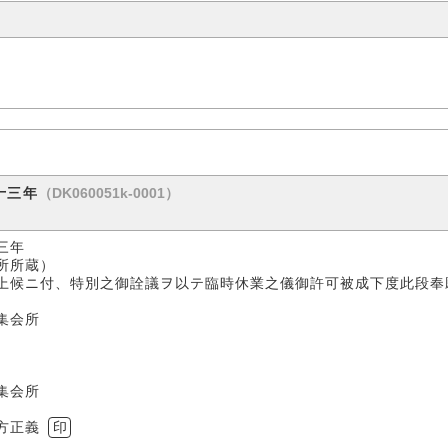
（DK060051k-0001）
十三年
三年
蔵）
上候ニ付、特別之御詮議ヲ以テ臨時休業之儀御許可被成下度此段奉
会所
所
方正義
印