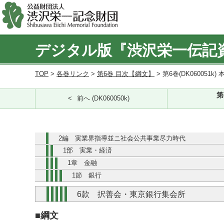
デジタル版『渋沢栄一伝記
TOP
>
各巻リンク
>
第6巻 目次【綱文】
> 第6巻(DK060051k) 
第
前へ (DK060050k)
2編 実業界指導並ニ社会公共事業尽力時代
1部 実業・経済
1章 金融
1節 銀行
6款 択善会・東京銀行集会所
■綱文