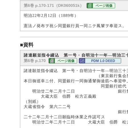
第6巻 p.170-171（DK060051k）
ページ画像
明治22年2月12日（1889年）
憲法ノ発布ヲ祝シ同盟銀行員一同ニテ鳳輦ヲ奉迎ス。
■資料
諸達願並指令綴込 第一号・自明治十一年―明治三
第6巻 p.170
ページ画像
PDM 1.0 DEED
諸達願並指令綴込 第一号・自明治十一年―明治三十
（東京銀行集会所所
本日御巡幸ニ付、同盟銀行一同御通輦御途筋ヘ奉迎申
同盟銀行総代
明治廿二年二月十二日 銀行集
大蔵大臣 伯爵 松方正義殿
（別紙）
大蔵省指令 第六二二号
銀行集会
二十二年二月十二日願臨時休業之件認可ス
明治廿二年二月十二日 大蔵大臣 伯爵 松