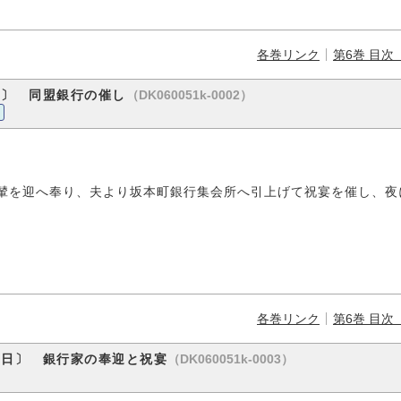
各巻リンク
第6巻 目次
（DK060051k-0002）
日〕 同盟銀行の催し
輦を迎へ奉り、夫より坂本町銀行集会所へ引上げて祝宴を催し、夜
各巻リンク
第6巻 目次
（DK060051k-0003）
三日〕 銀行家の奉迎と祝宴