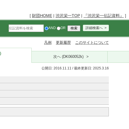
[
財団HOME
|
渋沢栄一TOP
|
『渋沢栄一伝記資料』
]
AND
OR
詳細検索へ
凡例
更新履歴
このサイトについて
k）
次へ (DK060052k)
公開日: 2016.11.11 / 最終更新日: 2025.3.16