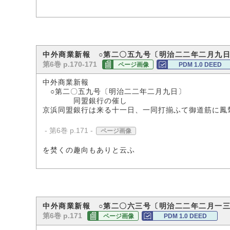
中外商業新報 ○第二〇五九号〔明治二二年二月九
第6巻 p.170-171
ページ画像
PDM 1.0 DEED
中外商業新報
○第二〇五九号〔明治二二年二月九日〕
同盟銀行の催し
京浜同盟銀行は来る十一日、一同打揃ふて御道筋に鳳
- 第6巻 p.171 -
ページ画像
を焚くの趣向もありと云ふ
中外商業新報 ○第二〇六三号〔明治二二年二月一
第6巻 p.171
ページ画像
PDM 1.0 DEED