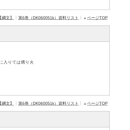
【綱文】
第6巻（DK060051k）資料リスト
▲
ページTOP
に入りては煹り火
【綱文】
第6巻（DK060051k）資料リスト
▲
ページTOP