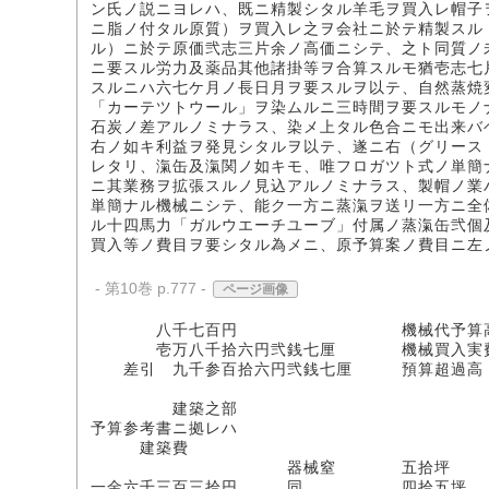
ン氏ノ説ニヨレハ、既ニ精製シタル羊毛ヲ買入レ帽子
ニ脂ノ付タル原質）ヲ買入レ之ヲ会社ニ於テ精製スル
ル）ニ於テ原価弐志三片余ノ高価ニシテ、之ト同質ノ
ニ要スル労力及薬品其他諸掛等ヲ合算スルモ猶壱志七
スルニハ六七ケ月ノ長日月ヲ要スルヲ以テ、自然蒸焼
「カーテツトウール」ヲ染ムルニ三時間ヲ要スルモノ
石炭ノ差アルノミナラス、染メ上タル色合ニモ出来バ
右ノ如キ利益ヲ発見シタルヲ以テ、遂ニ右（グリース
レタリ、滊缶及滊関ノ如キモ、唯フロガツト式ノ単簡
ニ其業務ヲ拡張スルノ見込アルノミナラス、製帽ノ業
単簡ナル機械ニシテ、能ク一方ニ蒸滊ヲ送リ一方ニ全
ル十四馬力「ガルウエーチユーブ」付属ノ蒸滊缶弐個
買入等ノ費目ヲ要シタル為メニ、原予算案ノ費目ニ左
- 第10巻 p.777 -
ページ画像
八千七百円 機械代予算
壱万八千拾六円弐銭七厘 機械買入実
差引 九千参百拾六円弐銭七厘 預算超過高
建築之部
予算参考書ニ拠レハ
建築費
器械窒 五拾坪 壱
一金六千三百三拾円 同 四拾五坪 