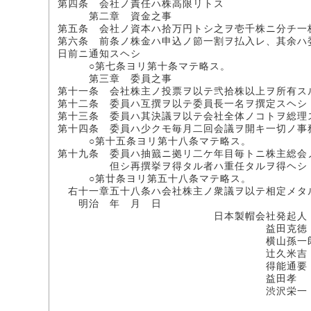
第四条 会社ノ責任ハ株高限リトス
第二章 資金之事
第五条 会社ノ資本ハ拾万円トシ之ヲ壱千株ニ分チ一
第六条 前条ノ株金ハ申込ノ節一割ヲ払入レ、其余ハ
日前ニ通知スヘシ
○第七条ヨリ第十条マテ略ス。
第三章 委員之事
第十一条 会社株主ノ投票ヲ以テ弐拾株以上ヲ所有ス
第十二条 委員ハ互撰ヲ以テ委員長一名ヲ撰定スヘシ
第十三条 委員ハ其決議ヲ以テ会社全体ノコトヲ総理
第十四条 委員ハ少クモ毎月二回会議ヲ開キ一切ノ事
○第十五条ヨリ第十八条マテ略ス。
第十九条 委員ハ抽籖ニ拠リ二ケ年目毎トニ株主総会
但シ再撰挙ヲ得タル者ハ重任タルヲ得ヘシ
○第廿条ヨリ第五十八条マテ略ス。
右十一章五十八条ハ会社株主ノ衆議ヲ以テ相定メタ
明治 年 月 日
日本製帽会社発起人
益田克
横山孫一郎 (
辻久米吉 (印
得能通要 (印
益田孝
渋沢栄