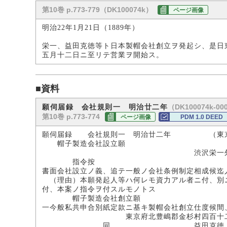
第10巻 p.773-779（DK100074k）
ページ画像
明治22年1月21日（1889年）
栄一、益田克徳等ト日本製帽会社創立ヲ発起シ、是日
五月十二日ニ至リテ営業ヲ開始ス。
■資料
（DK100074k-00
願伺届録 会社規則一 明治廿二年
第10巻 p.773-774
ページ画像
PDM 1.0 DEED
願伺届録 会社規則一 明治廿二年 （東京
帽子製造会社設立願
渋沢栄一外五
指令按
書面会社設立ノ義、追テ一般ノ会社条例制定相成候迄
（理由）本願発起人等ハ何レモ資力アル者ニ付、別
付、本案ノ指令ヲ付スルモノトス
帽子製造会社創立願
一今般私共申合別紙定款ニ基キ製帽会社創立仕度候間
東京府北豊嶋郡金杉村四百十二
同 益田克