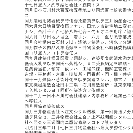
十七日雇入ノ約ヲ結ヒ会社ノ顧問トス
同月旧小石川村弐百五拾五番地ヨリ同弐百七拾壱番地
ス
同月製帽用諸器械ヲ時価委托購買ヲ以テ三井物産会社
同六月六日地目変換届ヲナシ、田地ヲ市街宅地ニ変セ
ナシ、合計千五百七拾八坪七合三勺五才ニテ府庁ノ認
同六月ヨリ田地ノ埋立ニ着手シ、八月ニ至リ悉皆落成
同月会社構内ニ石材ヲ以テ溜池ヲ築造シ、河水ヲ分通
同月帽子装飾品及羊毛類ヲ三井物産会社ヘ時価委托購
国ヨリ雇入ノコトヲ委任ス
同九月建築仕様及図案ヲ調製シ、建築受負師清水満之
低価入札ヲ以テ同氏ヘ落札シ、直ニ受負約定ヲ取結ヒ
建築費当初ノ預算ニ依レハ、工場弐棟、機関室壱棟ノ
造場・事務所・倉庫・喫飯所・門番所・門・柵・井等
同十一月煙筒ハ悉皆煉化ヲ以テ築造スレハ、非常ノ工
東京機械製造会社田中工場・石川島造船所・及東京職
テ入札シタルヨリ同所ヘ築造方ヲ依頼ス
同十二月一日小石川村会社建築ノ内事務所ノ建築已ニ
ヘ移転ス
同月煙筒建築落成ス
同月三井物産会社ヘ注文シタル機械、第一回発送ノ分
函ヲ見合セ、三井物産会社立合ノ上不残開函シタルニ
社ヘ照会シ三週間内ニ悉皆修繕ノコトヲ談シタリ
明治廿三年二月廿七日三井物産会社ヘ雇入ヲ委任シタ