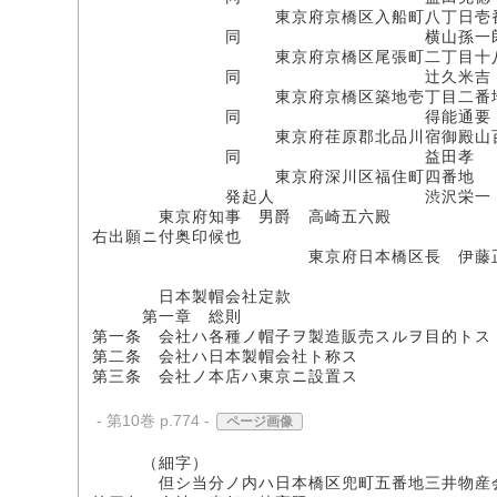
東京府京橋区入船町八丁日壱番
同 横山孫一郎 (
東京府京橋区尾張町二丁目十八
同 辻久米吉 (印
東京府京橋区築地壱丁目二番
同 得能通要 (印
東京府荏原郡北品川宿御殿山百六
同 益田孝
東京府深川区福住町四番地
発起人 渋沢栄
東京府知事 男爵 高崎五六殿
右出願ニ付奥印候也
東京府日本橋区長 伊藤
日本製帽会社定款
第一章 総則
第一条 会社ハ各種ノ帽子ヲ製造販売スルヲ目的トス
第二条 会社ハ日本製帽会社ト称ス
第三条 会社ノ本店ハ東京ニ設置ス
- 第10巻 p.774 -
ページ画像
（細字）
但シ当分ノ内ハ日本橋区兜町五番地三井物産会