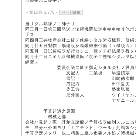
地製帽業ニ従事シ
- 第10巻 p.776 -
ページ画像
居リタル熟練ノ工師ナリ
同三月十日第三回発送ノ滊鑵機関伝道車軸車輪其他ポ
手ス
同四月三井物産会社ニ於テ修繕シタル諸器械類、修繕
同月廿五日製帽工場建設及滊鑵械据付願《（機脱カ）
同五月一日試運転ヲ挙行セシニ、極メテ好結果ヲ得タ
同月十二日ニ至リ諸機械運転ノ度全ク整頓シタルヲ以
練習ス
委員会議ニ於テ撰定シタル会社ノ役員左
支配人 工業掛 早速鎮蔵
書記 山崎徳次郎
簿記方 田中哲夫
染工方 勢家弘蔵
雇外国人 ウイリヤム、マ
ナサニール、ウー
予算超過之原因
機械之部
会社ハ発起ノ際、其創立諸般ノ予算按ヲ編制スルニ当
テ、当分ハ外国ヨリ「カアテツト、ウール」則精製シ
予算ヲ定メタリ、故ニ精製ニ至ル迄要スル処ノ諸機械