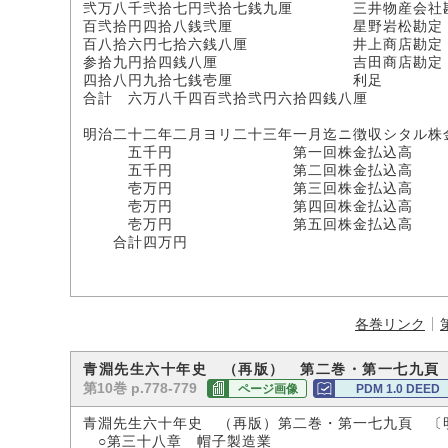
弐万八千弐拾七円弐拾七銭九厘 三井物産会社
百弐拾円四拾八銭弐厘 星野岩松勘定
百八拾六円七拾六銭八厘 井上商店勘定
参拾九円拾四銭八厘 吉田商店勘定
四拾八円九拾七銭壱厘 利足
合計 六万八千四百弐拾弐円六拾四銭八厘
明治二十二年二月ヨリ二十三年一月迄ニ徴収シタル株
五千円 第一回株金払込高
五千円 第二回株金払込高
壱万円 第三回株金払込高
壱万円 第四回株金払込高
壱万円 第五回株金払込高
合計四万円
各巻リンク
青淵先生六十年史 （再版） 第二巻・第一七九頁
第10巻 p.778-779
ページ画像
PDM 1.0 DEED
青淵先生六十年史 （再版）第二巻・第一七九頁 〔
○第三十八章 帽子製造業