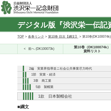
デジタル版『渋沢栄一伝記
TOP
>
各巻リンク
>
第10巻 目次【綱文】
> 第10巻(DK100074k
第10巻（DK100074k）
前へ (DK100073k)
資料リスト
2編 実業界指導並ニ社会公共事業尽力時代
1部 実業・経済
3章 商工業
5節 製帽業
1款 日本製帽会社
■綱文