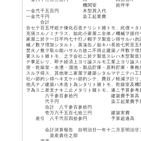
機関室 拾坪半 壱
一金弐千五百円 木型買入代
一金弐千円 染工起業費
合計
合セテ百五坪総テ煉化石造ナリシト雖トモ、此僅々タ
充塡スルノミナラス、如此小家屋ニ全体ノ機械ヲ据付
家屋ニ於テ一日平均七十打ノ帽子ヲ製造シ得サルハ勿
械ノ数ヲ増加シタルト、蒸滊缶ノ如キハ長拾七呎至五
焚火ノ敷ヲ取ル能ハサルカ故ニ不得止建築ノ坪数ヲ増
要スルト雖トモ、之ヲ会社ニ於テ製造スレハ木型製造
テ事足レリ、即チ経済上ヨリ論スルモ工業上ヨリ論ス
突・乾燥室・水漕・溜池・製品貯庫・原料貯庫・事務
スルヲ得ス、其他単ニ家屋ヲ建築シタルマテニテハ工
社ハ節約シ得ヘキ丈ケハ節約シテ、費目ノ軽減ヲ計リ
他凡テノ建築ハ木造ト為シタリト雖トモ、乾燥室及機
ヲ為スニ差支ナキニ止メタリト雖トモ、遂ニ予算参考
六千参百参拾円 建築費予算高
弐千円 染工起業費予算
合計 八千参百参拾円
壱万六千五百七拾三円 建築実費
差引 八千弐百四拾参円 予算超過高
会計決算報告 自明治廿一年十二月至明治廿
資産責任之部