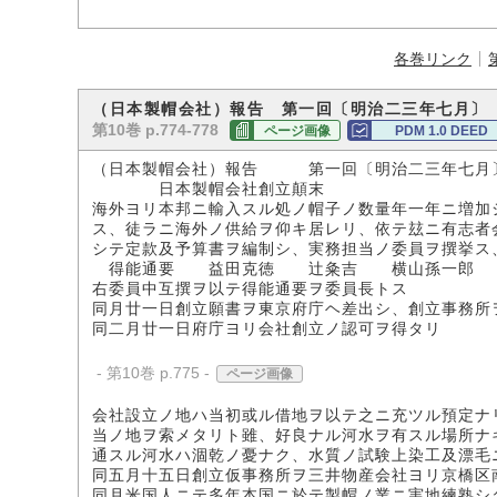
各巻リンク
（日本製帽会社）報告 第一回〔明治二三年七月〕
第10巻 p.774-778
ページ画像
PDM 1.0 DEED
（日本製帽会社）報告 第一回〔明治二三年七月
日本製帽会社創立顛末
海外ヨリ本邦ニ輸入スル処ノ帽子ノ数量年一年ニ増加
ス、徒ラニ海外ノ供給ヲ仰キ居レリ、依テ玆ニ有志者
シテ定款及予算書ヲ編制シ、実務担当ノ委員ヲ撰挙ス
得能通要 益田克徳 辻粂吉 横山孫一郎
右委員中互撰ヲ以テ得能通要ヲ委員長トス
同月廿一日創立願書ヲ東京府庁ヘ差出シ、創立事務所
同二月廿一日府庁ヨリ会社創立ノ認可ヲ得タリ
- 第10巻 p.775 -
ページ画像
会社設立ノ地ハ当初或ル借地ヲ以テ之ニ充ツル預定ナ
当ノ地ヲ索メタリト雖、好良ナル河水ヲ有スル場所ナ
通スル河水ハ涸乾ノ憂ナク、水質ノ試験上染工及漂毛
同五月十五日創立仮事務所ヲ三井物産会社ヨリ京橋区
同月米国人ニテ多年本国ニ於テ製帽ノ業ニ実地練熟シ