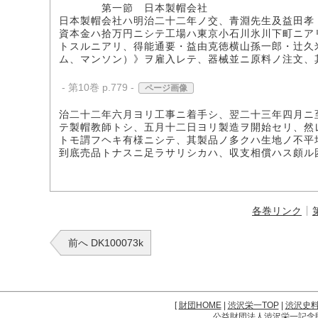
第一節 日本製帽会社
日本製帽会社ハ明治二十二年ノ交、青淵先生及益田孝
資本金ハ拾万円ニシテ工場ハ東京小石川氷川下町ニア
トスルニアリ、得能通要・益由克徳横山孫一郎・辻久
ム、マンソン）》ヲ雇入レテ、器械並ニ原料ノ注文、
- 第10巻 p.779 -
ページ画像
治二十二年六月ヨリ工事ニ着手シ、翌二十三年四月ニ
テ製帽教師トシ、五月十二日ヨリ製造ヲ開始セリ、然
トモ謂フヘキ有様ニシテ、其製品ノ多クハ生地ノ不平
到底売品トナスニ足ラサリシカハ、収支相償ハス頗ル
各巻リンク
前へ DK100073k
[
財団HOME
|
渋沢栄一TOP
|
渋沢史
公益財団法人渋沢栄一記念財団 