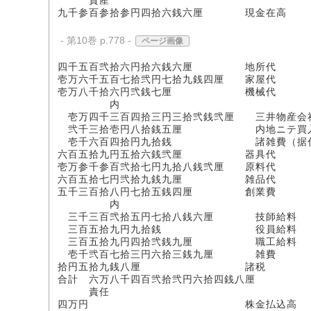
資産
九千参百参拾参円四拾六銭六厘 現金在高
- 第10巻 p.778 -
ページ画像
四千五百弐拾六円拾六銭六厘 地所代
壱万六千五百七拾弐円七拾九銭四厘 家屋代
壱万八千拾六円弐銭七厘 機械代
内
壱万四千三百四拾三円三拾弐銭弐厘 三井物産会
弐千三拾壱円八拾銭五厘 内地ニテ買入
壱千六百四拾円九拾銭 諸雑費（据付
六百五拾九円五拾六銭弐厘 器具代
壱万参千参百弐拾七円九拾八銭弐厘 原料代
六百五拾七円弐拾九銭九厘 雑品代
五千三百拾八円七拾五銭四厘 創業費
内
三千三百弐拾五円七拾八銭六厘 技師給料
三百五拾九円九拾銭 役員給料
三百五拾九円四拾弐銭九厘 職工給料
壱千弐百七拾三円六拾三銭九厘 雑費
拾円五拾九銭八厘 諸税
合計 六万八千四百弐拾弐円六拾四銭八厘
責任
四万円 株金払込高