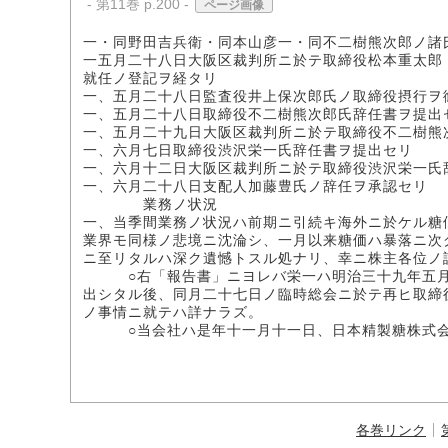
- 第11巻 p.200 -
ページ画像
一・同野田吉兵衛・同本山彦一・同不二樹熊次郎ノ諸
一五月二十八日大阪区裁判所ニ於テ取締役松本重太郎
就任ノ登記ヲ経タリ
一、五月二十八日監査役井上保次郎氏ノ取締役摂行ヲ
一、五月二十八日取締役不二樹熊次郎氏辞任書ヲ提出
一、五月二十九日大阪区裁判所ニ於テ取締役不二樹熊
一、六月七日取締役渋沢栄一氏辞任書ヲ提出セリ
一、六月十二日大阪区裁判所ニ於テ取締役渋沢栄一氏
一、六月二十八日支配人加藤豊氏ノ辞任ヲ承認セリ
業務ノ状況
一、当季間業務ノ状況ハ前期ニ引続キ海外ニ於ケル糖
業界モ同様ノ悲境ニ沈淪シ、一月以来糖価ハ暴落ニ次
ニ至リタルハ深ク遺憾トスル処ナリ、幸ニ株主各位ノ
○右「報告書」ニヨレバ栄一ハ明治三十九年五月八
出シタル後、同月二十七日ノ臨時総会ニ於テ再ヒ取締
ノ事情ニ就テハ詳ナラズ。
○当会社ハ是年十一月十一日、日本精製糖株式会
各巻リンク