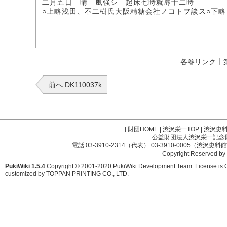
二月五日 晴 風強シ 起床七時就蓐十二時
○上略浅田、不二樹氏大阪精糖会社ノコトヲ談ス○下略
各巻リンク
前へ DK110037k
[
財団HOME
|
渋沢栄一TOP
|
渋沢史
公益財団法人渋沢栄一記念財団 
電話:03-3910-2314（代表） 03-3910-0005（渋沢史
Copyright Reserved by
PukiWiki 1.5.4
Copyright © 2001-2020
PukiWiki Development Team
. License is
customized by TOPPAN PRINTING CO., LTD.