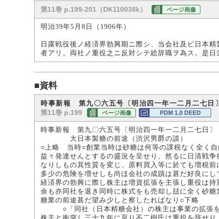
第11巻 p.199-201（DK110038k）
ページ画像
明治39年5月8日（1906年）
日露戦役後ノ経済界勃興期ニ際シ、当会社及ビ日本精
者アリ。両社ノ重役之ニ反対シテ総辞職ヲ為ス。是日
■資料
時事新報 第九〇六五号〔明治四一年一二月二七日
第11巻 p.199
ページ画像
PDM 1.0 DEED
時事新報 第九〇六五号〔明治四一年一二月二七日〕
大日本製糖の前途（渋沢男爵の談）
○上略 当時○創業当時は砂糖は何等の課税なく全く
益々発達せんとするの盛況を呈せり、然るに日清戦争
なりしもの其性質を変じ、原料買入等に於ても増税前
多少の危険を増せしも尚ほ会社の成蹟は甚だ好良にし
経済界の勃興に際し株主は増資拡張を主張し重役は持
余も亦同社を退き同時に株式をも売却し玆に全く砂糖
糖業の前途甚だ望み少しと察したればなり○下略
○「同社（日本精糖会社）の株主は事業の拡張を主
株主と衝突し三十九年に至り不二樹氏は重役を辞せり