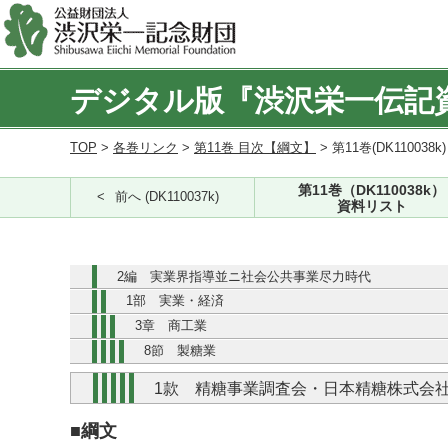
デジタル版『渋沢栄一伝記
TOP
>
各巻リンク
>
第11巻 目次【綱文】
> 第11巻(DK110038k
第11巻（DK110038k）
前へ (DK110037k)
資料リスト
2編 実業界指導並ニ社会公共事業尽力時代
1部 実業・経済
3章 商工業
8節 製糖業
1款 精糖事業調査会・日本精糖株式会
■綱文