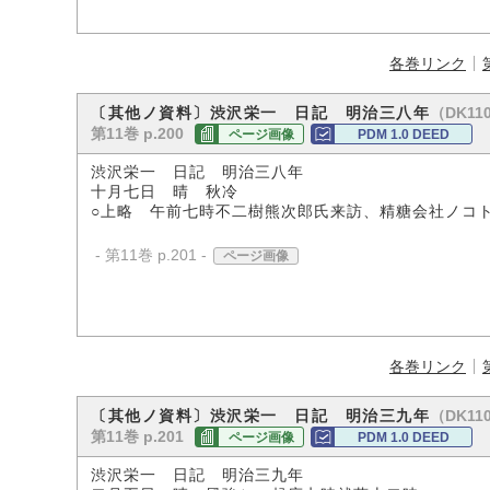
各巻リンク
（DK110
〔其他ノ資料〕渋沢栄一 日記 明治三八年
第11巻 p.200
ページ画像
PDM 1.0 DEED
渋沢栄一 日記 明治三八年
十月七日 晴 秋冷
○上略 午前七時不二樹熊次郎氏来訪、精糖会社ノコ
- 第11巻 p.201 -
ページ画像
各巻リンク
（DK110
〔其他ノ資料〕渋沢栄一 日記 明治三九年
第11巻 p.201
ページ画像
PDM 1.0 DEED
渋沢栄一 日記 明治三九年