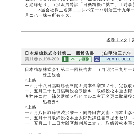
と絶縁せり」（渋沢男爵談「日糖粉擾に就て」〔時事
○当会社株主名簿ニヨレバ栄一ハ明治三十九年一月
月ニハ一株モ所有セズ。
各巻リンク
日本精糖株式会社第二一回報告書 （自明治三九年
第11巻 p.199-200
ページ画像
PDM 1.0 DEED
日本精糖株式会社第二一回報告書 （自明治三九年一
株主総会
○上略
一五月十八日臨時総会ヲ開キ資本金増加ノ件、定款改
一、五月二十七日臨時総会ヲ開キ、取締役松本重太郎
各辞任ニ付、補欠選挙ヲ行ヒタルニ右五名更ニ取締役
処務要件
○上略
一五月八日取締役渋沢栄一・同野田吉兵衛・同本山彦
一、五月十日取締役松本重太郎氏辞任書ヲ提出セリ、
一、五月二十二日大阪区裁判所ニ於テ、取締役松本重