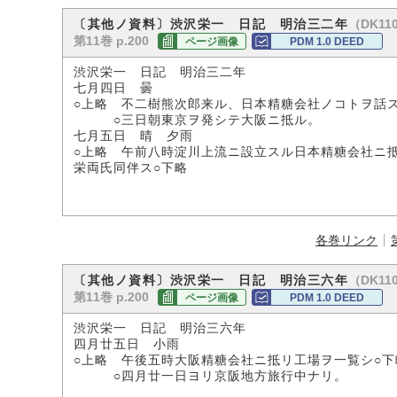
（DK110
〔其他ノ資料〕渋沢栄一 日記 明治三二年
第11巻 p.200
ページ画像
PDM 1.0 DEED
渋沢栄一 日記 明治三二年
七月四日 曇
○上略 不二樹熊次郎来ル、日本精糖会社ノコトヲ話
○三日朝東京ヲ発シテ大阪ニ抵ル。
七月五日 晴 夕雨
○上略 午前八時淀川上流ニ設立スル日本精糖会社ニ
栄両氏同伴ス○下略
各巻リンク
（DK110
〔其他ノ資料〕渋沢栄一 日記 明治三六年
第11巻 p.200
ページ画像
PDM 1.0 DEED
渋沢栄一 日記 明治三六年
四月廿五日 小雨
○上略 午後五時大阪精糖会社ニ抵リ工場ヲ一覧シ○下
○四月廿一日ヨリ京阪地方旅行中ナリ。