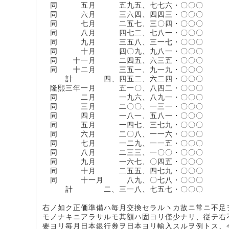
同 五月 五九五、七七六・〇〇〇
同 六月 三六四、四四三・〇〇〇
同 七月 二五七、三〇四・〇〇〇
同 八月 四七二、七八一・〇〇〇
同 九月 三五八、三一七・〇〇〇
同 十月 四〇九、九八一・〇〇〇
同 十一月 二四五、六三五・〇〇〇
同 十二月 三五一、九一九・〇〇〇
計 四、四五二、六二四・〇〇〇
隆熙三年一月 五一〇、八四二・〇〇〇
同 二月 一九六、八九一・〇〇〇
同 三月 二〇〇、一三一・〇〇〇
同 四月 一八一、五八一・〇〇〇
同 五月 一四七、三七九・〇〇〇
同 六月 二〇八、一一六・〇〇〇
同 七月 一二九、一一五・〇〇〇
同 八月 二三三、一〇〇・〇〇〇
同 九月 一六七、〇四五・〇〇〇
同 十月 二五五、四七九・〇〇〇
同 十一月 八九、〇七八・〇〇〇
計 二、三一八、七五七・〇〇〇
右ノ如ク正価準備ハ毎月交換セラルヽカ故ニ常ニ不足
モノナキニアラサルモ其額ハ固ヨリ僅少ナリ、従テ右
要ヨリ毎月日本銀行券ヲ日本ヨリ輸入スルヲ例トス、