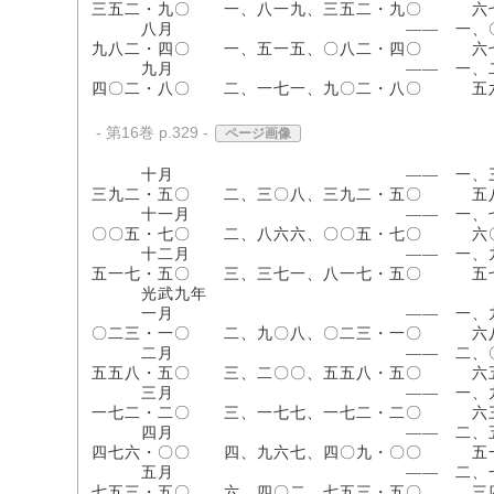
三五二・九〇 一、八一九、三五二・九〇 
八月 ―― 一、〇二〇、一〇〇・
九八二・四〇 一、五一五、〇八二・四〇 
九月 ―― 一、二〇五、五〇〇・
四〇二・八〇 二、一七一、九〇二・八〇 
- 第16巻 p.329 -
ページ画像
十月 ―― 一、三三二、〇〇〇・
三九二・五〇 二、三〇八、三九二・五〇 
十一月 ―― 一、七三二、〇〇〇・
〇〇五・七〇 二、八六六、〇〇五・七〇 
十二月 ―― 一、九二一、三〇〇・
五一七・五〇 三、三七一、八一七・五〇 
光武九年
一月 ―― 一、九八二、〇〇〇・
〇二三・一〇 二、九〇八、〇二三・一〇 
二月 ―― 二、〇九〇、〇〇〇・〇
五五八・五〇 三、二〇〇、五五八・五〇 
三月 ―― 一、九八五、〇〇〇・〇
一七二・二〇 三、一七七、一七二・二〇 
四月 ―― 二、五七一、九三三・〇
四七六・〇〇 四、九六七、四〇九・〇〇 
五月 ―― 二、一九〇、〇〇〇・〇
七五三・五〇 六、四〇二、七五三・五〇 