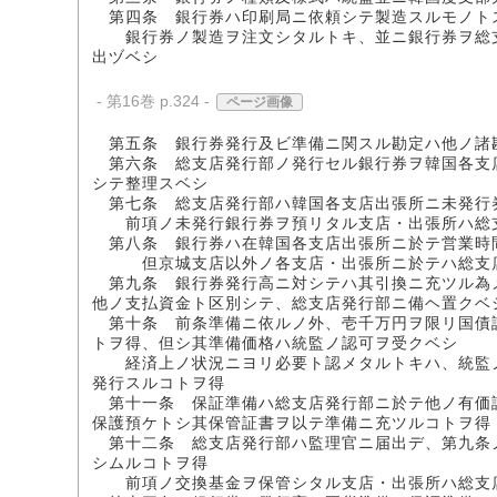
第四条 銀行券ハ印刷局ニ依頼シテ製造スルモノト
銀行券ノ製造ヲ注文シタルトキ、並ニ銀行券ヲ総支
出ヅベシ
- 第16巻 p.324 -
ページ画像
第五条 銀行券発行及ビ準備ニ関スル勘定ハ他ノ諸
第六条 総支店発行部ノ発行セル銀行券ヲ韓国各支
シテ整理スベシ
第七条 総支店発行部ハ韓国各支店出張所ニ未発行
前項ノ未発行銀行券ヲ預リタル支店・出張所ハ総支
第八条 銀行券ハ在韓国各支店出張所ニ於テ営業時
但京城支店以外ノ各支店・出張所ニ於テハ総支店
第九条 銀行券発行高ニ対シテハ其引換ニ充ツル為
他ノ支払資金ト区別シテ、総支店発行部ニ備ヘ置クベ
第十条 前条準備ニ依ルノ外、壱千万円ヲ限リ国債
トヲ得、但シ其準備価格ハ統監ノ認可ヲ受クベシ
経済上ノ状況ニヨリ必要ト認メタルトキハ、統監ノ
発行スルコトヲ得
第十一条 保証準備ハ総支店発行部ニ於テ他ノ有価
保護預ケトシ其保管証書ヲ以テ準備ニ充ツルコトヲ得
第十二条 総支店発行部ハ監理官ニ届出デ、第九条
シムルコトヲ得
前項ノ交換基金ヲ保管シタル支店・出張所ハ総支店