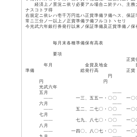
経済上ノ景況ニ依リ必要アル場合ニ於テハ、主務大
ナスコトヲ得
右規定ニ依レハ壱千万円迄ハ正貨準備ヲ備ヘス、保証
常ニ三分ノ一以上ノ正貨準備ヲ備フルコトヽセリ
今光武六年銀行券発行以来ノ保証準備及正貨準備ノ保
毎月末各種準備保有高表
要項 
正貨保証百分
年月 金貨及地金 
準備 総発行高 正貨
円 
円 円
光武六年
五月 ―― 一三、五五
―― 一三、五五一・〇〇 一〇
六月 ―― 五二、二七
―― 五二、二七〇・〇〇 一〇
七月 ―― 七九、八七
―― 七九、八七〇・〇〇 一〇
八月 ―― 一四〇、八〇
―― 一四〇、八〇七・〇〇 一〇
九月 ―― 一二九、九七九