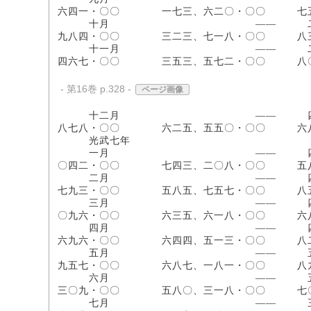
六四一・〇〇 一七三、六二〇・〇〇 
十月 ―― 二六八、七三四
九八四・〇〇 三二三、七一八・〇〇 
十一月 ―― 二八三、一〇五
四六七・〇〇 三五三、五七二・〇〇 
- 第16巻 p.328 -
ページ画像
十二月 ―― 四二二、六七二
八七八・〇〇 六二五、五五〇・〇〇 
光武七年
一月 ―― 四三三、一六六・
〇四二・〇〇 七四三、二〇八・〇〇 
二月 ―― 四九六、九六四
七九三・〇〇 五八五、七五七・〇〇 
三月 ―― 四四四、五二二・
〇九六・〇〇 六三五、六一八・〇〇 
四月 ―― 四四〇、八一七・
六九六・〇〇 六四四、五一三・〇〇 
五月 ―― 五六三、二二四・
九五七・〇〇 六八七、一八一・〇〇 
六月 ―― 五一七、〇〇九
三〇九・〇〇 五八〇、三一八・〇〇 
七月 ―― 三九四、七二三・