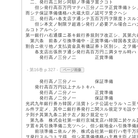
二、発行高ニ対シ同額ノ準備ヲ置クコト
但シ発行高百万円マテハ三分ノ二ヲ正貨準備トシ、
而シテ保証準備価格ハ大蔵大臣ノ認可ヲ受クヘシ
三、発行高ハ各支店ヲ通シテ五百万円ヲ限度トスル
但シ本文ノ制限ヲ超過シ発行ノ必要アル場合ニハ大
ルコトアルヘシ
第一銀行ハ右通牒ニ基キ銀行券規則ヲ改正シ、其第六
第六条 前条ノ引換準備中・正貨準備ハ韓国各支店
割合ニ依リ他ノ支払資金及有価証券ト区別シ、之ヲ備
各支店出張所ヲ通シ発行高百万円ニ満タサル時ハ
発行高ノ三分ノ二 正貨準備
- 第16巻 p.327 -
ページ画像
発行高ノ三分ノ一 保証準備
発行高百万円以上ナルトキハ
発行高ノ二分ノ一 正貨準備
発行高ノ二分ノ一 保証準備
光武九年銀行券カ韓国ノ法貨トシテ公認セラルヽニ至
ル件ヲ定メ、其中ニ銀行券発行ニ関スル規定ヲモ設ケ
テ則チ其第九条ニ於テ左ノ如ク規定セリ
第九条 株式会社第一銀行京城支店ハ韓国ニ於ケル
ヲ置キ其引換準備ニ充ツヘシ、但シ銀地金ハ引換準備
前項準備ニ依ルノ外、株式会社第一銀行ハ壱千万円
ヲ発行スルコトヲ得、但シ其準備価格ハ主務大臣ノ認