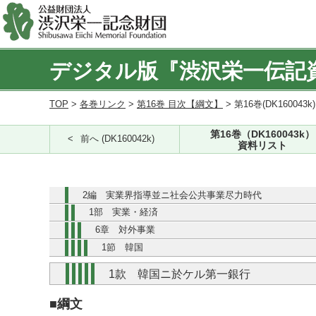
デジタル版『渋沢栄一伝記
TOP
>
各巻リンク
>
第16巻 目次【綱文】
> 第16巻(DK160043k
第16巻（DK160043k）
前へ (DK160042k)
資料リスト
2編 実業界指導並ニ社会公共事業尽力時代
1部 実業・経済
6章 対外事業
1節 韓国
1款 韓国ニ於ケル第一銀行
■綱文