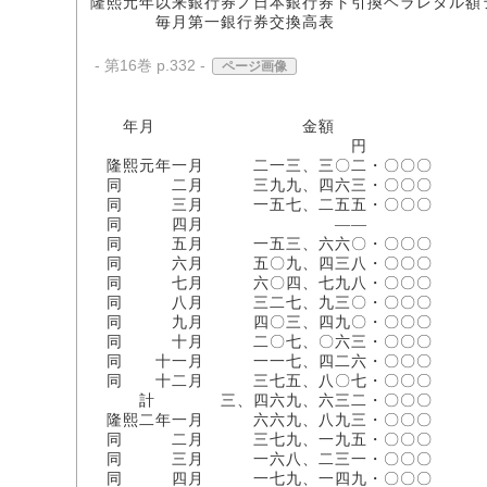
隆熙元年以来銀行券ノ日本銀行券ト引換ヘラレタル額
毎月第一銀行券交換高表
- 第16巻 p.332 -
ページ画像
年月 金額
円
隆熙元年一月 二一三、三〇二・〇〇〇
同 二月 三九九、四六三・〇〇〇
同 三月 一五七、二五五・〇〇〇
同 四月 ――
同 五月 一五三、六六〇・〇〇〇
同 六月 五〇九、四三八・〇〇〇
同 七月 六〇四、七九八・〇〇〇
同 八月 三二七、九三〇・〇〇〇
同 九月 四〇三、四九〇・〇〇〇
同 十月 二〇七、〇六三・〇〇〇
同 十一月 一一七、四二六・〇〇〇
同 十二月 三七五、八〇七・〇〇〇
計 三、四六九、六三二・〇〇〇
隆熙二年一月 六六九、八九三・〇〇〇
同 二月 三七九、一九五・〇〇〇
同 三月 一六八、二三一・〇〇〇
同 四月 一七九、一四九・〇〇〇