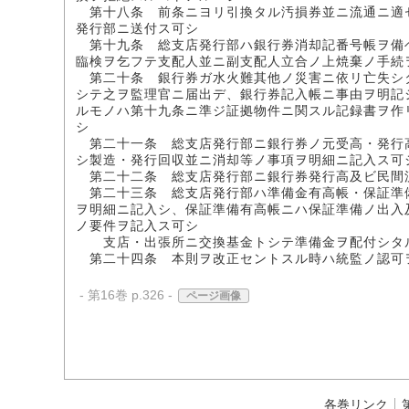
第十八条 前条ニヨリ引換タル汚損券並ニ流通ニ適
発行部ニ送付ス可シ
第十九条 総支店発行部ハ銀行券消却記番号帳ヲ備
臨検ヲ乞フテ支配人並ニ副支配人立合ノ上焼棄ノ手続
第二十条 銀行券ガ水火難其他ノ災害ニ依リ亡失シ
シテ之ヲ監理官ニ届出デ、銀行券記入帳ニ事由ヲ明記
ルモノハ第十九条ニ準ジ証拠物件ニ関スル記録書ヲ作
シ
第二十一条 総支店発行部ニ銀行券ノ元受高・発行
シ製造・発行回収並ニ消却等ノ事項ヲ明細ニ記入ス可
第二十二条 総支店発行部ニ銀行券発行高及ビ民間
第二十三条 総支店発行部ハ準備金有高帳・保証準
ヲ明細ニ記入シ、保証準備有高帳ニハ保証準備ノ出入
ノ要件ヲ記入ス可シ
支店・出張所ニ交換基金トシテ準備金ヲ配付シタル
第二十四条 本則ヲ改正セントスル時ハ統監ノ認可
- 第16巻 p.326 -
ページ画像
各巻リンク