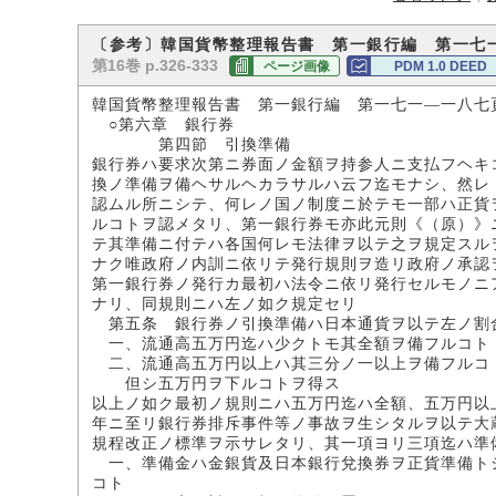
〔参考〕韓国貨幣整理報告書 第一銀行編 第一七
第16巻 p.326-333
ページ画像
PDM 1.0 DEED
韓国貨幣整理報告書 第一銀行編 第一七一―一八七
○第六章 銀行券
第四節 引換準備
銀行券ハ要求次第ニ券面ノ金額ヲ持参人ニ支払フヘキ
換ノ準備ヲ備ヘサルヘカラサルハ云フ迄モナシ、然レ
認ムル所ニシテ、何レノ国ノ制度ニ於テモ一部ハ正貨
ルコトヲ認メタリ、第一銀行券モ亦此元則《（原）》
テ其準備ニ付テハ各国何レモ法律ヲ以テ之ヲ規定スル
ナク唯政府ノ内訓ニ依リテ発行規則ヲ造リ政府ノ承認
第一銀行券ノ発行カ最初ハ法令ニ依リ発行セルモノニ
ナリ、同規則ニハ左ノ如ク規定セリ
第五条 銀行券ノ引換準備ハ日本通貨ヲ以テ左ノ割
一、流通高五万円迄ハ少クトモ其全額ヲ備フルコト
二、流通高五万円以上ハ其三分ノ一以上ヲ備フルコ
但シ五万円ヲ下ルコトヲ得ス
以上ノ如ク最初ノ規則ニハ五万円迄ハ全額、五万円以
年ニ至リ銀行券排斥事件等ノ事故ヲ生シタルヲ以テ大
規程改正ノ標準ヲ示サレタリ、其一項ヨリ三項迄ハ準
一、準備金ハ金銀貨及日本銀行兌換券ヲ正貨準備ト
コト