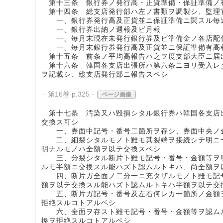
第十三条 銀行券ノ発行高・正貨準備・保証準備ノ
第十四条 総支店発行部ハ左ノ書類ヲ調製シ、監理
一、銀行券発行高及正貨並ニ保証準備ニ関スル毎
一、銀行券出納ノ週報及ビ月報
一、毎月末現在未発行銀行券及ビ準備金ノ各店配
一、毎月末銀行券発行高及正貨並ニ保証準備有高
第十五条 前条ノ平均高報告ハ之ヲ度支部大臣ニ届
第十六条 韓国各支店出張所ハ第六条ニヨリ受入レ
ヲ記載シ、総支店発行部ニ報告スベシ
- 第16巻 p.325 -
ページ画像
第十七条 汚染又ハ毀損シタル銀行券ハ韓国各支店
交換ス可シ
一、券面中記号・番号二箇所ヲ存シ、券面中央ノ金
二、細裂シタルモノト雖モ其裂端ヲ接続シテ明ニ一
明ナルモノハ全額ヲ以テ交換スベシ
三、分裂シタル断片ト雖モ記号・番号・金額等ヲ明
ルモ半額ニ交換スル能ハズト認ムルトキハ、尚全額ヲ
四、断片ガ全面ノ二分一ニ充タザルモノト雖モ記号
額ヲ以テ交換スル能ハズト認ムルトキハ半額ヲ以テ交
五、断片ガ記号・番号及左右何レカ一箇所ノ金額ヲ
拒絶スルコトアルベシ
六、全面ヲ存スト雖モ記号・番号・金額等ヲ認ムル
換ヲ拒絶スルコトアルベシ