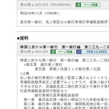
第16巻 p.323-333（DK160043k）
ページ画像
明治39年11月（1906年）
是月第一銀行、先ニ制定セル銀行券発行準備取扱順序
■資料
韓国ニ於ケル第一銀行 第一銀行編 第二三九―二
第16巻 p.323-325
ページ画像
PDM 1.0 DEED
韓国ニ於ケル第一銀行 第一銀行編 第二三九―二四
○第五章 銀行券ノ発行
第五節 韓国ノ法貨トシテ銀行券ノ公認
○上略
右ノ如ク銀行券発行ハ統監ノ監督ニ属スルコトヽナリ
準備取扱順序改正ノ必要アルノミナラズ、従来ノ如ク
ラザルヲ以テ、京城総支店ニ発行部ヲ設ケテ発行ヲ管
行及準備取扱規則ヲ制定セリ
銀行券発行及準備取扱規則
第一条 株式会社第一銀行ハ明治三十八年勅令第七
第二条 銀行券ハ韓国ノ租税・海関税其他公私一切
第三条 銀行券ノ種類及様式ハ統監並ニ韓国度支部