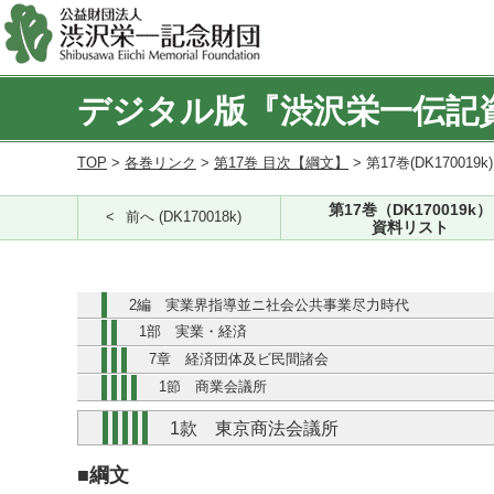
デジタル版『渋沢栄一伝記
TOP
>
各巻リンク
>
第17巻 目次【綱文】
> 第17巻(DK170019k
第17巻（DK170019k）
前へ (DK170018k)
資料リスト
2編 実業界指導並ニ社会公共事業尽力時代
1部 実業・経済
7章 経済団体及ビ民間諸会
1節 商業会議所
1款 東京商法会議所
■綱文