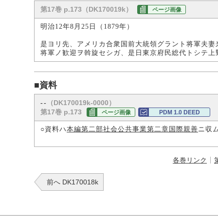
第17巻 p.173（DK170019k）
ページ画像
明治12年8月25日（1879年）
是ヨリ先、アメリカ合衆国前大統領グラント将軍夫妻
将軍ノ歓迎ヲ斡旋セシガ、是日東京府民総代トシテ上
■資料
（DK170019k-0000）
--
第17巻 p.173
ページ画像
PDM 1.0 DEED
○資料ハ
本編第二部社会公共事業第二章国際親善
ニ収
各巻リンク
前へ DK170018k