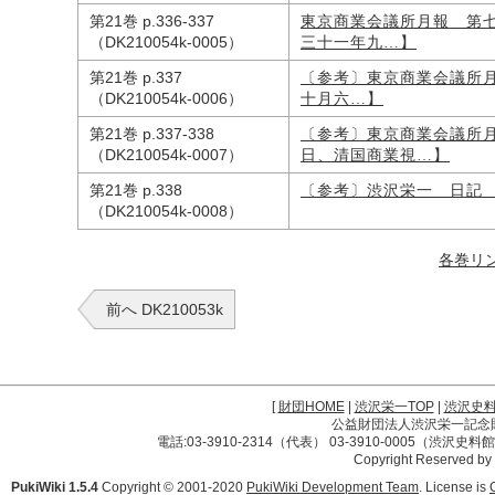
第21巻 p.336-337
東京商業会議所月報 第
（DK210054k-0005）
三十一年九…】
第21巻 p.337
〔参考〕東京商業会議所
（DK210054k-0006）
十月六…】
第21巻 p.337-338
〔参考〕東京商業会議所
（DK210054k-0007）
日、清国商業視…】
第21巻 p.338
〔参考〕渋沢栄一 日記
（DK210054k-0008）
各巻リ
前へ DK210053k
[
財団HOME
|
渋沢栄一TOP
|
渋沢史
公益財団法人渋沢栄一記念財団 
電話:03-3910-2314（代表） 03-3910-0005（渋沢史
Copyright Reserved by
PukiWiki 1.5.4
Copyright © 2001-2020
PukiWiki Development Team
. License is