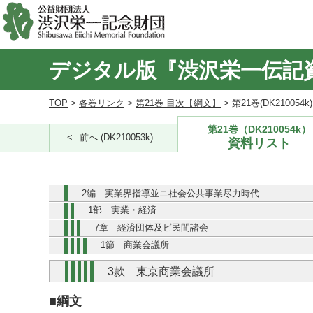
デジタル版『渋沢栄一伝記
TOP
>
各巻リンク
>
第21巻 目次【綱文】
> 第21巻(DK210054
第21巻（DK210054k）
前へ (DK210053k)
資料リスト
2編 実業界指導並ニ社会公共事業尽力時代
1部 実業・経済
7章 経済団体及ビ民間諸会
1節 商業会議所
3款 東京商業会議所
■綱文