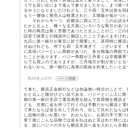
せう。けれども段々其風は進んで参りまして、友達に
うでも宜い位にまで進んで参りましたから、まづ第一
るやうになりましたけれども、三十四・五年以前を回
もう一層強く商売人は軽蔑された、又階級が低かつた
それから今一つ、此横浜に因んで二・三のお話を致
たかと云ふと、種々なる方面にいろいろな取引があつ
た時の商売は斯く苦難であつたと云ふことの二・三の
話室で諸君との雑談中に御話したことでありますけれ
九日に第一銀行が東京に於て開業した。其同時に横浜
せぬけれども、何でも四・五年過ぎてゝございます、
に其頃バジーといふ商館があつた、多分独逸の商館で
たことがあります。バジー商館が三丹若くは京都最寄
らでも買ふのでありますが、三丹地方が割が安いと云
わるいから、第一銀行に為替の取組を約束したいと云
- 第26巻 p.678 -
ページ画像
て来た。横浜正金銀行などは勿論無い時分のことで、
かと云ふと随分ひどい話である。バジーといふ人に斯
都の第一銀行支店で電信為替を組んで其荷物を横浜ま
ども、京都に金を持つて行くのは手数だから横浜と電
て来たならば金を出して呉れろ、出して呉れたならば
し品物の良いか悪いかゞわからない、お前の手で買つ
来て後にこんな品物では金を払はぬと言はれた時には
る、故にバジーの方から横浜支店へ金を入れたら京都