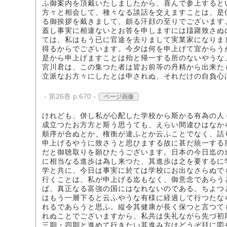
ふ御案内を頂戴いたしましたから、喜んで参上すると
方々と相会して、種々なる談話を交えますことは、是
る御挨拶を戴きまして、頗る汗顔の至りでございます
蓋し事実に相違ないとお答を申しますには躊躇致さぬ
ては、私はもう已に官途を去りまして実業家になりま
得るからでございます。今夕は何を申上げて宜からう
是から申上げますことは殆と帰一する所のないやうな
宮川君は、この集つた者は皆お前等の丹精から出来た
立派なお方々にしたとは申されぬ、それだけの自負心
- 第26巻 p.670 -
ページ画像
けれども、併し私が心配した学校から斯かる有為の人
成立つたお方方と斯う思うても、えらい間違ひはなか
順序が合ぬとか、権衡が違ふとか云ふことでなく、詰
申上げるやうに致さうと思ひまする故に甚だ統一する
だと御聴取りを願ひたうございます。日本の今日迄の
に相当なる進歩は為し来つた、其進歩は之を要するに
学と共に、今日は事実に於ては学校にお出なさらぬで
行くことは、私が申上げる迄もなく、御意念であらう
ば、真正なる富強の国にはなれないのである。ちよつ
はもう一層下ると云ふやうな有様に経過して行つたな
れるであらうと思ふ。縦令其健康が長く保つと言つて
れぬことでございますから、私共は失礼ながら先づ初
三期・四期と進めて行きたい其進み方はどうぞ玆に図