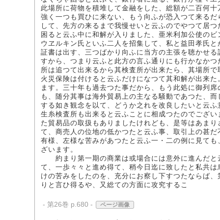
此場所に荷物を積堆して金融をした、総額が二百何十
強く一つも買ひに来ない、もう向ふが恐入つて来るだ
して、先方の来るまで我慢せいと云ふのでやつて居つ
困ると云ふ中に和解が入りました、亜米利加公使のビ
ウヱルキン氏といふ二人を招集して、私と益田孝氏と
証書は出す、三つばかり向ふに当方の主張を聴かせる
すから、つまり云ふと此方の言ふ通りにも行かなかつ
所は追つて出来るから其検査所が出来たら、其場所で
火災保険は付けると云ふだけになつて其和解が出来た
ます。三十年も過去つた事だから、もう此処に御列席
も、随分其事は海外貿易上の主なる騒動であつた、而
する如き観念を以て、どうか之れを改良したいと云ふ
生糸検査所も出来ると云ふことに相成つたのでござい
た貿易品の取扱もありましたけれども、是等はあまり
て、商売人の位地の低かつたと云ふ事、取引上の甚だ
有様、左様な苦みがあつたと云ふ一・二の例に見ても
ざいます。
約まり第一期の商業は或場合には意外に進んだと云
て、一歩々々と進め得て、稍今日迄に致したと私共は
けの苦みをしたのを、充分にお察し下すつたならば、
りと言ひ得るや、又総ての方面に攻究するこ
- 第26巻 p.680 -
ページ画像