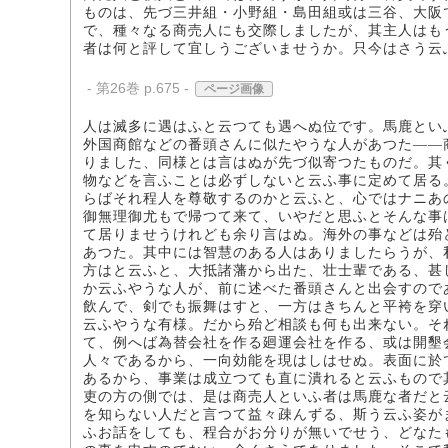
ものは、先づ三井組・小野組・島田組或は三谷、大阪
で、種々なる商売人にも交際しましたが、其主人はも
者は何と評して宜しうございませうか。只今はさう云
- 第26巻 p.675 -
ページ画像
人は滅多に遇はふと云つても遇へぬ位です。馬鹿とい
外国商館などの番頭さんに似たやうな人があつた――
りました、同様とは言はぬが先づ似寄つたものだ。其
物などを言ふことは必ずしないと云ふ事に定めて居る
らばそれ程人を尊敬するのかと云ふと、心ではナニあ
御無理御尤もで帰つて来て、いやだと思ふとそんな事
て居りませうけれども余り言はぬ。海外の事などは殆
あつた。其中には智慧のある人はありましたらうが、
方はと云ふと、大抵諸藩から出た、壮士輩である、甚
か云ふやうな人が、前に述べた番頭さんと出会すので
飲んで、剣でも振舞はすと、一方はきちんと平袴を穿
云ふやうな有様。だから殆ど相談も何も出来ない。そ
て、例へば為替会社を作る廻運会社を作る、或は開墾
人々であるから、一向効能を現はしはせぬ。表面に於
あるから、事業は成立つても直に潰れると云ふもので
吏の方の側では、是は商売人といふ者は馬鹿な者だと
を知らない人だと言つて益々疎んずる、斯う云ふ姿が
ふお話をしても、程合がお分りが無いでせう、どなた