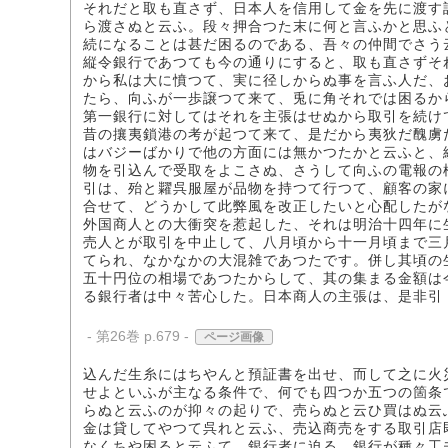
それだと取も直さず、日本人を信用して金を先に渡す
ら渡さぬと云ふ。段々押合つた末に何と言ふかと思ふ
続になることは甚だ困るのである、吾々の仲間でさう
縦令銀行であつても今の通りにすると、取も直さずそ
から私は大に憤つて、実に径しからぬ事を言ふ人だ、
たら、向ふが一歩譲つて来て、兎に角それでは困るか
第一銀行に対してはそれを主張はせぬから取引を続け
昔の攘夷鎖港の考が起つて来て、是だから夷狄だ醜虜
はバジーばかりで他の方面には無かつたかと云ふと、
物を引込んで受取をよこさぬ、さうして向ふの電報の
引は、殆と糶呉服屋が品物を持つて行つて、顧客の家
合せて、どうかして此弊風を改正したいと心配したが
外国商人との大衝突を惹起した、それは明治十四年に
売人とが取引を中止して、八月頃から十一月頃まで三
てられ、なかなかの大混雑であつたです。併し其頃の
五十円位の相場であつたからして、其の集まる金額は
る銀行者は中々苦心した。日本商人の主張は、是非引
- 第26巻 p.679 -
ページ画像
込んだ生糸にはちやんと預証書を出せ、而して之に火
せよといふが主なる条件で、何でも四つか五つの箇条
らぬと云ふのが抑々の起りで、売らぬと云ひ買はぬ云
金は貸してやつて呉れと云ふ、売込商売をする取引店
なくちや困ると云ふて、銀行者に迫る、銀行が種々工