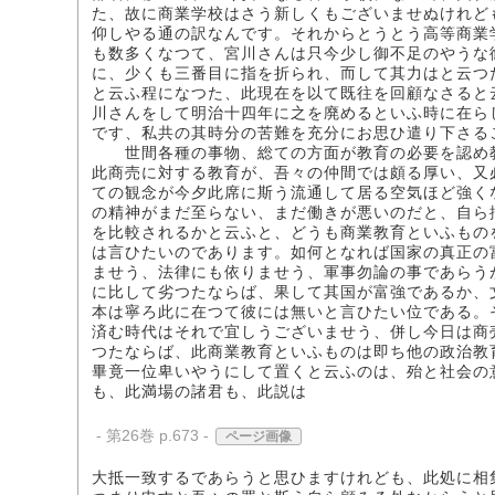
た、故に商業学校はさう新しくもございませぬけれど
仰しやる通の訳なんです。それからとうとう高等商業
も数多くなつて、宮川さんは只今少し御不足のやうな
に、少くも三番目に指を折られ、而して其力はと云つ
と云ふ程になつた、此現在を以て既往を回顧なさると
川さんをして明治十四年に之を廃めるといふ時に在ら
です、私共の其時分の苦難を充分にお思ひ遣り下さる
世間各種の事物、総ての方面が教育の必要を認め教
此商売に対する教育が、吾々の仲間では頗る厚い、又
ての観念が今夕此席に斯う流通して居る空気ほど強く
の精神がまだ至らない、まだ働きが悪いのだと、自ら
を比較されるかと云ふと、どうも商業教育といふもの
は言ひたいのであります。如何となれば国家の真正の
ませう、法律にも依りませう、軍事勿論の事であらう
に比して劣つたならば、果して其国が富強であるか、
本は寧ろ此に在つて彼には無いと言ひたい位である。
済む時代はそれで宜しうございませう、併し今日は商
つたならば、此商業教育といふものは即ち他の政治教
畢竟一位卑いやうにして置くと云ふのは、殆と社会の
も、此満場の諸君も、此説は
- 第26巻 p.673 -
ページ画像
大抵一致するであらうと思ひますけれども、此処に相