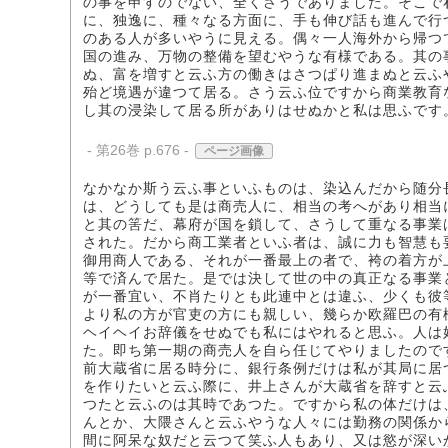
の事を申すのでない、全くさうでありました。そこで
に、独逸に、種々なる方面に、手も伸び話も進んで行
のある人が多いやうに見える。偶々一人海外から帰つ
国の進み、万物の整備を望むやうな有様である。其の
ぬ、富を増すと云ふ方の働きはさつぱり進まぬと云ふ
殆ど境遇が違つて居る。さう云ふ位ですから商業教育
し其の浸染して居る所がありはせぬかと私は思ふです
- 第26巻 p.676 -
ページ画像
なかなか斯う云ふ事といふものは、染込んだから随分
は、どうしても是は商売人に、相当の考へがあり相当
と其の筈だ、幕府が国を鎖して、さうして重なる事業
された。だから商工業者といふ者は、誠に力も智慧も
御用商人である、それが一番最上の者で、袴の着方が
等で済んで居た。是では決して世の中の真正なる事業
が一番宜い、不肖たりとも此連中とは違ふ、少くも彼
より私の方が官吏の方にも親しい、幾らか欧羅巴の有
ヘイヘイお辞儀をせぬでも私にはやれると思ふ。人は
た。即ち第一期の商売人を自ら任じてやりましたので
前大蔵省に居る時分に、銀行条例だけは私が其局に居
を作りたいと云ふ際に、井上さんが大蔵省を辞すと云
つたと云ふのは其時であつた。ですから私の体だけは
んとか、大隈さんと云ふやうな人々には勤務の関係か
間に阿呆な奴だと云つて笑ふ人もあり、又は慾が深い