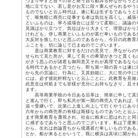
つまり申すと吾々の罪と斯う自ら顧みる外なからうと
地に立てない、若し是がお互に段々重んぜられるやう
ものでないと云ふ時代は、遂に私は生ずるであらうと
て、唯無暗に商売に従事する者は気位を高くし、威張
といふものは、寧ろ或場合には至つて柔順に、議論の
見識ばかり立つて、気位ばかり大きくて、理窟ばかり
けれども、併し商業といふものが甚だ卑いものである
大反対を致したいと思ふのであるから、今日の此教育
ふことを、切に論じて已まぬのでございます。
是は商業教育に対するだけの意見で、序ながらの申
せられて見た所が、果して吾々の希望がきつと貫くも
がさう思ふのが諸君も御同意又それが真理であるなら
る時代であるかと言つたら、即ち第一期の吾々は遂に
から先の言論に、行為に、又其効能に、大に世の中に
には、必ず彼此軒輊ないと云ふことに、此教育を見做
此意念は何処までも皆様が充分にお持ちなさり、且そ
ます。
高等商業学校の今日ある沿革は、簡単に申して其辺
と進んで行く、即ち私共が第一期の商売人であれば、
追々受継いで、次第に上進し向上して行くやうにあり
六年からの商売界の有様は斯様なものであつたと云ふ
ます商業教育を蔑視され、社会に粗末に思はれたと同
に感ずるであらうと思ふのでございます、私は丁度東
から、生れは勿論育ちから境遇甚だ卑しいものである
とか、船が来るとかいうて、既に横浜は其頃に開かれ