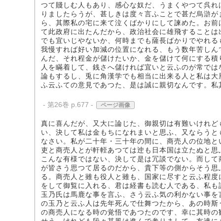
つて賤しむ人もあり、感心な奴だ、うまくやつて呉れ
りましたらうが、甚しきは度々言ふことで甚だ烏滸が
ら、其際私の宅に来て泣くばかりにして諫めた。お前
て此政府に出たんだから、政治社会に雄飛することは
でも宜いじやないか、何時までも薩長ばかりでやれる
我慢すれば好い加減の位置になれる、もう数年苦しん
んだ、それ程金が儲けたいか、金を儲けて何にする積
人を瞞着して、銭さへ儲ければ宜いと云ふのが常では
論もするし、兎に角漢学でも相当に出来る人と私は大
ふ云ふての意見であつた、是は誠に親切なんです。私
- 第26巻 p.677 -
ページ画像
真に喜んだが、又大に論じた、御親切は有難いけれど
い、決して私は金もちになれまいと思ふ、又ならうと
なさい。私が二十年・三十年の間に、商売人の位地と
吏と商売人とが軒輊あつては迚も日本国は立たぬと思
こんな有様ではない、決して是は冗談でない。而して
が皆さう思つて居るのだから、貴下等の側からそう思
る。商売人と雖も役人と雖も、国家に尽すと云ふ程度
をして御覧に入れる、君は経書も読む人である、私も
玉乃氏は馬鹿な事を言ふ、さう云ふ気の利かない事を
の玉乃と云ふ人は先年死んで仕舞つたから、あの時斯
の商売人になる時の覚悟であつたのです、幸に其時の