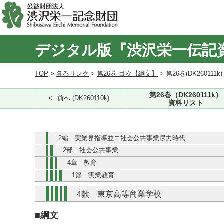
デジタル版『渋沢栄一伝記
TOP
>
各巻リンク
>
第26巻 目次【綱文】
> 第26巻(DK260111k
第26巻（DK260111k）
前へ (DK260110k)
資料リスト
2編 実業界指導並ニ社会公共事業尽力時代
2部 社会公共事業
4章 教育
1節 実業教育
4款 東京高等商業学校
■綱文