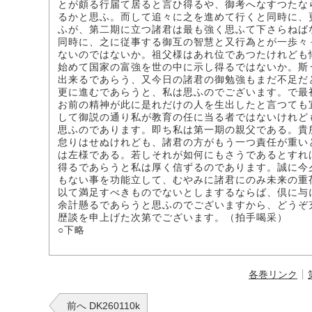
とが頗る行届て居ると言ひ得るや、御考へなすつたな
るかと思ふ。而して追々に之を進めて行くと同時に、
ふが、第二期に立つ諸君は最も強く思ふて下さらねば
同時に、之に従事する御互の智慧と又行為とが一歩々
ないのではないか。祖父様はあれ位であつたけれども
始めて国家の富強を世の中に示し得るではないか。斯
出来るであらう、又今日の諸君の御勉強もまだ不足だ
更に進むであらうと、私は思ふのでございます。で最
お前の精神が此に是れだけの人を生出したと言つても
して御説の通り私が教育の任に当る者ではないけれど
思ふのであります。即ち私は第一期の親父である。貴
怠りはせぬけれども、諸君の方がもう一つ責任が重い
は左様である。若しそれが如何にもさうであるとすれ
得るであらうと私は厚く信ずるのであります。誠に今
もない事を功能立して、むやみに諸君にのみ未来の重
以て満足すべきものでないとしまするならば、倶に与
余計懸るであらうと思ふのでございますから、どうぞ
歴談を申上げた次第でございます。（拍手喝采）
○下略
各巻リンク
前へ DK260110k