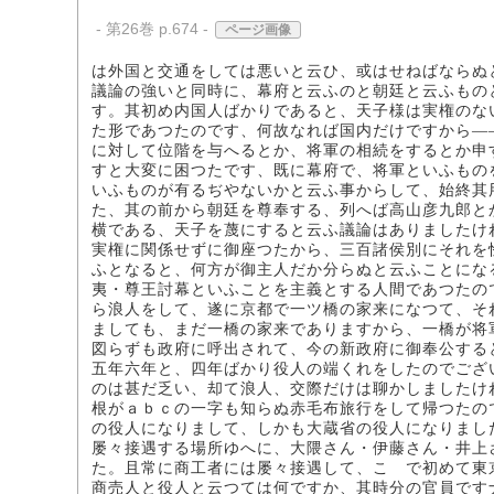
- 第26巻 p.674 -
ページ画像
は外国と交通をしては悪いと云ひ、或はせねばならぬ
議論の強いと同時に、幕府と云ふのと朝廷と云ふもの
す。其初め内国人ばかりであると、天子様は実権のな
た形であつたのです、何故なれば国内だけですから―
に対して位階を与へるとか、将軍の相続をするとか申
すと大変に困つたです、既に幕府で、将軍といふもの
いふものが有るぢやないかと云ふ事からして、始終其
た、其の前から朝廷を尊奉する、列へば高山彦九郎と
横である、天子を蔑にすると云ふ議論はありましたけ
実権に関係せずに御座つたから、三百諸侯別にそれを
ふとなると、何方が御主人だか分らぬと云ふことにな
夷・尊王討幕といふことを主義とする人間であつたの
ら浪人をして、遂に京都で一ツ橋の家来になつて、そ
ましても、まだ一橋の家来でありますから、一橋が将
図らずも政府に呼出されて、今の新政府に御奉公する
五年六年と、四年ばかり役人の端くれをしたのでござ
のは甚だ乏い、却て浪人、交際だけは聊かしましたけ
根がａｂｃの一字も知らぬ赤毛布旅行をして帰つたの
の役人になりまして、しかも大蔵省の役人になりまし
屡々接遇する場所ゆへに、大隈さん・伊藤さん・井上
た。且常に商工者には屡々接遇して、こゝで初めて東
商売人と役人と云つては何ですか、其時分の官員です