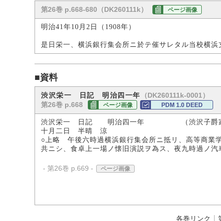
第26巻 p.668-680（DK260111k）
ページ画像
明治41年10月2日（1908年）
是日栄一、横浜銀行集会所ニ於テ催サレタル当校横浜
■資料
（DK260111k-0001）
渋沢栄一 日記 明治四一年
第26巻 p.668
ページ画像
PDM 1.0 DEED
渋沢栄一 日記 明治四一年 （渋沢子爵
十月二日 半晴 涼
○上略 午後六時過横浜銀行集会所ニ抵リ、高等商業
共ニシ、食卓上一場ノ懐旧演説ヲ為ス、夜九時過ノ汽
- 第26巻 p.669 -
ページ画像
各巻リンク