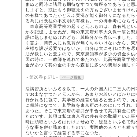
まぬと同時に諸君も期待なすつて御座るであらうと思
しますと、或はもう御聴覚えの方もございませうけれ
の有様であつたかと云ふ実況が能く御分りになるだら
る為には既往の不文明の有様も、一の御参考にならう
東京高等商業学校の起りと云ふものは、森有礼とい
かを記憶しませぬが、時の東京府知事大久保一翁と懇
語に熟しませぬけれども、其時分から言伝へました。
く言ふ、商売人にも教育が無くちやいけないから、東
左様な設が必要ではないか、自分は大にそれに力を尽
助が欲しいと云ふので、東京府知事が多少の資金を供
国の時に、一教師を連れて来たのが、此高等商業学校
金があつて其の金の中から森君に多少の費用を補助す
- 第26巻 p.671 -
ページ画像
法講習所といふ名を以て、一人の外国人に二三人の日
でお出なすつたと云ふから、あまりお若いとばかりは
行かれるに就て、其学校の経営が困ると云ふので、元
に相談になつて、其学校を東京府のものにして呉れ、
あつた。そこで東京府の者共が申合せて其共有金に依
たのです。其頃は私は東京府の共有金の取締といふ事
時は頭取といふ名は付けませぬで、総監といふ名で勤
うな事を併せ務めましたので、実際他の人々とも種々
ないかと言つて経営する事になつた。