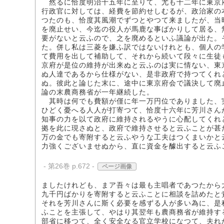
然るに恰度明治十五年に至りて、尤も十二年に東京
行政官に対しては、経費を節約せしむるが、政治家の
つたのも、恰度其風潮でずつとやつて来ましたが、当
を廃止せい、今迄の役人が馬鹿な事ばかりして居る、
要がないと云ふので、之を廃めるといふ議論が出た。
た。併し私は三菱を嫌ふ訳ではないけれとも、個人の
て費用を出して補助して、それから続いて段々に生徒
京府が是位の維持が出来ぬと云ふのは実に情ない、東
ぬ人達であるから仕様がない、是非政府で持つてくれ
ぬ。彼此と論じた末に、途中に東京府会で議決して廃
論の末農商務省が一年継続した。
其時は何でも費額が僅に年一万円位でありました、
ひどく憂へる人人が打寄つて、恰度十六年に芳川さん
知事の力を以て政府に維持されるやうに心配してくれ
拠を此に現さぬと、政府で維持させると云ふことが甚
万の金でも寄附すると云ふやうな工夫はつくまいかと
力強くございませぬから、直に資金を醵出すると云ふ
- 第26巻 p.672 -
ページ画像
ましたけれども、まア吾々は最も主唱者であつたから
九千円ばかりを寄附すると云ふことに相談を詰めたと
それを芳川さんに斯く必要を感ずる人が多い為に、是
ふことを主張して、やはり其翌年も農商務省が維持す
部省に移つて、全く安全なる官立学校になつて、夫れ