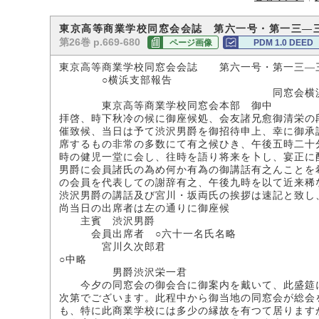
東京高等商業学校同窓会会誌 第六一号・第一三―
第26巻 p.669-680
ページ画像
PDM 1.0 DEED
東京高等商業学校同窓会会誌 第六一号・第一三―
○横浜支部報告
同窓会横浜支部
東京高等商業学校同窓会本部 御中
拝啓、時下秋冷の候に御座候処、会友諸兄愈御清栄の
催致候、当日は予て渋沢男爵を御招待申上、幸に御承
席するもの非常の多数にて有之候ひき、午後五時二十
時の健児一堂に会し、往時を語り将来を卜し、宴正に
男爵に会員諸氏の為め何か有為の御講話有之んことを
の会員を代表しての謝辞有之、午後九時を以て近来稀
渋沢男爵の講話及び宮川・坂両氏の挨拶は速記と致し
尚当日の出席者は左の通りに御座候
主賓 渋沢男爵
会員出席者 ○六十一名氏名略
宮川久次郎君
○中略
男爵渋沢栄一君
今夕の同窓会の御会合に御案内を戴いて、此盛筵に
次第でございます。此程中から御当地の同窓会が総会
も、特に此商業学校には多少の縁故を有つて居ります