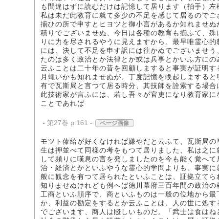
も間違はずに読むだけは記憶して居ります（拍手）左
私は未だ此教育に就て多少の不足を感じて居るのでご
揃ひの所で申すとヒヨツと御小言があるか知れませぬ
積りでございませぬ、今日は各種の教育も揃ふて、殊
りに力を尽されるやうに見えますから、最早唯霊心的
には、決して不足を申す訳には往かぬでございませう
たのは多く政治とか法律とか或は兵事とかいふ方にの
云ふことは二十年の昔を回顧しますると事実が証明す
月蠅いかも知れませぬが、丁度記憶を喚起しますると
有で瓦斯局と言つて居る時分、其技師を詮索する場合
此技術家が言ふには、若し吾々が官吏になり教育家に
ことであれば
- 第27巻 p.161 -
ページ画像
モツト俸給が好くなければ嫌やだと云ふて、瓦斯局の
生は押並べて同様の考をもつて居りました、私は之に
して頻りに嘆息の言を発しましたのを今も能く覚へて
治・経済とかといふやうな霊心的学問よりも、事実に
般に観念を有つて居られたといふことは、証拠立てら
知りませぬけれども例へば徳川幕府三百年間の政治の
工商といふ順序で、商といふものは一般の位地から最
か、利益の勘定をするとか云ふことは、人の世に処す
でございます、商人は賤しいものだ。「武士は食はね