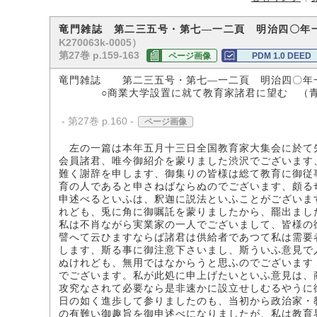
竜門雑誌 第二三五号・第七―一二頁 明治四〇年
K270063k-0005）
第27巻 p.159-163
ページ画像
PDM 1.0 DEED
竜門雑誌 第二三五号・第七―一二頁 明治四〇年
○商業大学設置に就て教育家諸君に望む （青
- 第27巻 p.160 -
ページ画像
左の一篇は本年五月十三日全国教育家大集会に於て
会員諸君、唯今御紹介を蒙りました渋沢でございます
難く謝辞を申します、御集りの皆様は総て教育に御従
育の人であると申さねばならぬのでございます、頗る
申述べるといふは、釈迦に説法といふことがございま
れども、兎に角に御嘱託を蒙りましたから、罷出まし
私は不肖ながら実業家の一人でございまして、皆様の
譬へて云ひますならば諸君は供給者であつて私は需要
します、斯る事に御注意下さいまし、斯ういふ意見で
ぬけれども、無用ではなからうと思ふのでございます
でございます。私が此処に申上げたいといふ意見は、
攻究なされて必要なら是非速かに設立せしむるやうに
日の如く進歩して参りましたのも、当初から政治家・
の有難い御趣旨を御申述べになりましたが、私は教育