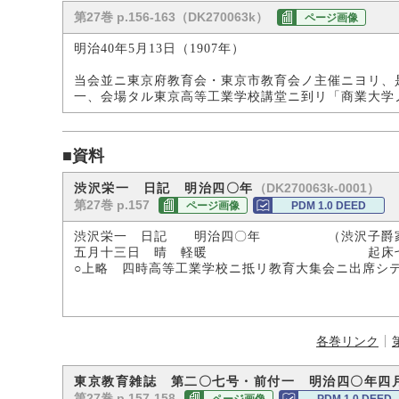
第27巻 p.156-163（DK270063k）
ページ画像
明治40年5月13日（1907年）
当会並ニ東京府教育会・東京市教育会ノ主催ニヨリ、
一、会場タル東京高等工業学校講堂ニ到リ「商業大学
■資料
（DK270063k-0001）
渋沢栄一 日記 明治四〇年
第27巻 p.157
ページ画像
PDM 1.0 DEED
渋沢栄一 日記 明治四〇年 （渋沢子爵
五月十三日 晴 軽暖 起床七時
○上略 四時高等工業学校ニ抵リ教育大集会ニ出席シ
各巻リンク
東京教育雑誌 第二〇七号・前付一 明治四〇年四
第27巻 p.157-158