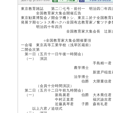
ページ画像
PDM 1.0 DEED
東京教育雑誌 第二〇七号・前付一 明治四〇年四
全国教育家大集会開催広告
東京勧業博覧会ノ開会ヲ機トシ、東京ニ於テ全国教育
発展ヲ期セントス希ハクハ全国有志教育家ノ奮ツテ参
明治四十年四月
全国教育家大集会長 辻新
○全国教育家大集会開催要項
一会場 東京高等工業学校（浅草区蔵前）
二開会次第
第一日（五月十一日午後一時開会）
（一） 演説
手島精一君
農学博士
新渡戸稲造
法学博士
伯爵 大隈重信君
（会員十分時間演説）
第二日（五月十二日午前九時開会）
（一） 新島襄君 伯爵 大木喬任君
中村正直君 福沢諭吉君
近藤真琴君 子爵 森有礼君
以上六君ノ追頌式