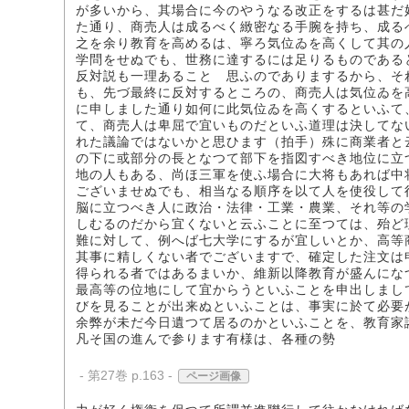
が多いから、其場合に今のやうなる改正をするは甚だ
た通り、商売人は成るべく緻密なる手腕を持ち、成る
之を余り教育を高めるは、寧ろ気位ゐを高くして其の
学問をせぬでも、世務に達するには足りるものである
反対説も一理あることゝ思ふのでありまするから、そ
も、先づ最終に反対するところの、商売人は気位ゐを
に申しました通り如何に此気位ゐを高くするといふて
て、商売人は卑屈で宜いものだといふ道理は決してな
れた議論ではないかと思ひます（拍手）殊に商業者と
の下に或部分の長となつて部下を指図すべき地位に立
地の人もある、尚ほ三軍を使ふ場合に大将もあれば中
ございませぬでも、相当なる順序を以て人を使役して
脳に立つべき人に政治・法律・工業・農業、それ等の
しむるのだから宜くないと云ふことに至つては、殆ど
難に対して、例へば七大学にするが宜しいとか、高等
其事に精しくない者でございますで、確定した注文は
得られる者ではあるまいか、維新以降教育が盛んにな
最高等の位地にして宜からうといふことを申出しまし
びを見ることが出来ぬといふことは、事実に於て必要
余弊が未だ今日遺つて居るのかといふことを、教育家
凡そ国の進んで参ります有様は、各種の勢
- 第27巻 p.163 -
ページ画像