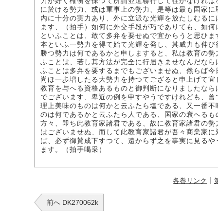
力が好く権衡を保つて所謂並進聯行して往かなければ
に於ける勢力、或は軍事上の勢力、是等は最も国家に
内に十分の実力あり、外に立派な光輝を放たしむるに
ます、（拍手）如何に外交手段が巧でありても、如何
といふことは、敢て多弁を要せぬで宜からうと思ひま
本といふ一勢力を得て始て光輝を発し、其威力も伸び
勝つ勢力は何であるかと申しますると、私は教育の勢
ふことは、若し其方法が完全に行届きませなんだなら
ふことは多弁を要するまでもございませぬ、然らば今
尚ほ一歩増したる大勢力を持つてござると申上げて宜
教育を与へる資格あるものと御判断になりましたなら
でございます、卑近の例を申すやうですけれども、曾
理上美味のものは何かと云ふたら塩である、又一番不
のは何であるかと云ふたら人である、国家の衰へるも
方々、即ち此教育家諸君である、故に教育家諸君の勢
はございませぬ、而して此教育家諸君が吾々商業家に
ば、必ず御賛成下すつて、遠からず之を事実に見るや
ます。（拍手喝采）
各巻リンク
前へ DK270062k