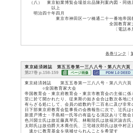
（八） 東京勧業博覧会場並出品陳列案内図・同徳
以上
明治四十年四月
東京市神田区一ツ橋通二十一番地帝国教
全国教育家大集
〔電話本局七七
各巻リンク
東京経済雑誌 第五五巻第一三八八号・第八六六頁
第27巻 p.158-159
ページ画像
PDM 1.0 DEED
東京経済雑誌 第五五巻第一三八八号・第八六六頁
○全国教育家大会
帝国教育会・東京府教育会・東京市教育会の主催に係
堂に於て開かれたり、従来斯の如き会合は数次各地に
有らざる処にして、会員の総数約千二百名に及び非常
日下部東京府教育会監事長の会務報告に次で、辻氏は
新渡戸博士・手島精一氏等の有益なる演説ありて散会
色川圀士氏は故近藤真琴氏、林毅陸氏は故福沢諭吉氏
太郎氏は故伯爵大木喬任氏、三宅雄次郎氏は故中村正
速かに教育基金を塡補せられんことを希望す