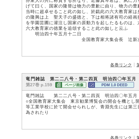
亦衆人の共に称賛する所なり、近藤真琴君は、夙に力
げて曰く、国家の隆替は物力の豊歉に由り、物力の豊
当時に超卓せること此の如し、於戯此の六大教育家は
の隆興は上 聖天子の盛徳と、下は相将諸有司の経画
を学園芸圃に灌注し国家の原動力を起したるものは、
六大教育家の徳業を追頌すること此の如しと云ふ
明治四十年五月十二日
全国教育家大集会長 辻新
各巻リンク
竜門雑誌 第二二八号・第二四頁 明治四〇年五月
第27巻 p.159
ページ画像
PDM 1.0 DEED
竜門雑誌 第二二八号・第二四頁 明治四〇年五月
○全国教育家大集会 東京勧業博覧会の開会を機とし
等工業学校に於て開会せられしが、青淵先生には第三
為されたり
各巻リンク