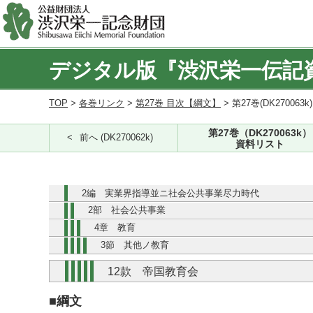
デジタル版『渋沢栄一伝記
TOP
>
各巻リンク
>
第27巻 目次【綱文】
> 第27巻(DK270063k
第27巻（DK270063k）
前へ (DK270062k)
資料リスト
2編 実業界指導並ニ社会公共事業尽力時代
2部 社会公共事業
4章 教育
3節 其他ノ教育
12款 帝国教育会
■綱文