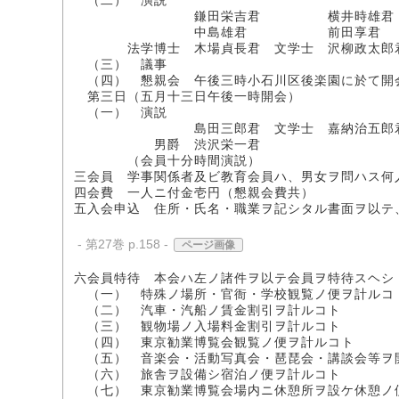
（二） 演説
鎌田栄吉君 横井時雄君
中島雄君 前田享君
法学博士 木場貞長君 文学士 沢柳政太郎
（三） 議事
（四） 懇親会 午後三時小石川区後楽園に於て開
第三日（五月十三日午後一時開会）
（一） 演説
島田三郎君 文学士 嘉納治五郎
男爵 渋沢栄一君
（会員十分時間演説）
三会員 学事関係者及ビ教育会員ハ、男女ヲ問ハス何
四会費 一人ニ付金壱円（懇親会費共）
五入会申込 住所・氏名・職業ヲ記シタル書面ヲ以テ
- 第27巻 p.158 -
ページ画像
六会員特待 本会ハ左ノ諸件ヲ以テ会員ヲ特待スヘシ
（一） 特殊ノ場所・官衙・学校観覧ノ便ヲ計ルコ
（二） 汽車・汽船ノ賃金割引ヲ計ルコト
（三） 観物場ノ入場料金割引ヲ計ルコト
（四） 東京勧業博覧会観覧ノ便ヲ計ルコト
（五） 音楽会・活動写真会・琶琵会・講談会等ヲ
（六） 旅舎ヲ設備シ宿泊ノ便ヲ計ルコト
（七） 東京勧業博覧会場内ニ休憩所ヲ設ケ休憩ノ