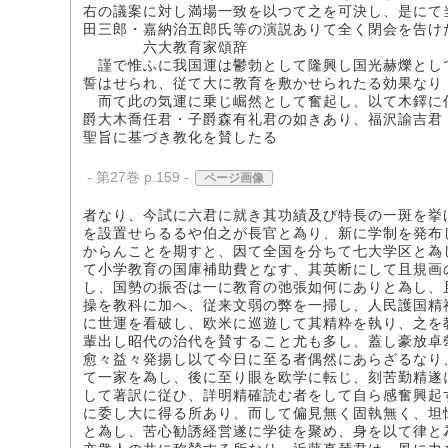
右の議案に対し満場一致を以つて之を可決し、是にて
田三郎・嘉納治五郎氏等の演説ありて全く閉会を告け
六大教育家頌辞
謹で惟ふに我国運は鬱勃として隆興し国光赫爍とし
誓はせられ、従て大に教育を敷かせられたる効果なり
而て此の気運に乗じ崛然として奮起し、以て木鐸に
爵大木喬任君・子爵森有礼君の如きあり、福沢諭吉君
聖旨に基づき教化を賛したる
- 第27巻 p.159 -
ページ画像
者なり、今試に六君に就き其功績及び特長の一斑を挙
を設置せらるるや伯之が長官と為り、新に学制を発布
からんことを期すと、因て全国を分ちて七大学区と為
て小学教育の国庫補助費となす、其英断にして且規画
し、国勢の振否は一に教育の弛張如何にありと為し、
操を教科に加へ、従来文弱の弊を一掃し、人民護国精
に世運を看破し、欧米に巡遊して其精粋を執り、之を
輩出し昭代の治代を賛すること尤も多し、蓋し豪放卓
愈々益々発揚し以て今日に至る者偶然にあらざるなり
て一家を為し、後に至り眼を欧学に転じ、刻苦勤精遂
して著訳に従ひ、詳明精確読む者をして自ら感奮興起
に委し大に得る所あり、而して偏見無く固執無く、坦
と為し、苦心勧誘経営遂に学徒を聚め、身を以て律と