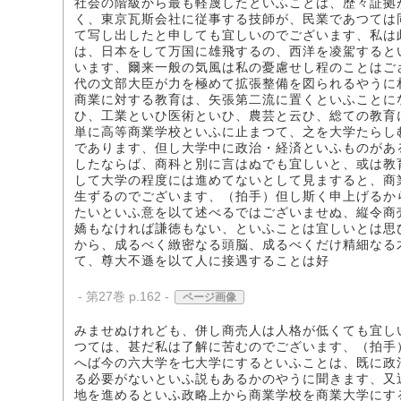
社会の階級から最も軽蔑したといふことは、歴々証拠
く、東京瓦斯会社に従事する技師が、民業であつては
て写し出したと申しても宜しいのでございます、私は
は、日本をして万国に雄飛するの、西洋を凌駕すると
います、爾来一般の気風は私の憂慮せし程のことはご
代の文部大臣が力を極めて拡張整備を図られるやうに
商業に対する教育は、矢張第二流に置くといふことに
ひ、工業といひ医術といひ、農芸と云ひ、総ての教育
単に高等商業学校といふに止まつて、之を大学たらし
であります、但し大学中に政治・経済といふものがあ
したならば、商科と別に言はぬでも宜しいと、或は教
して大学の程度には進めてないとして見ますると、商
生ずるのでございます、（拍手）但し斯く申上げるか
たいといふ意を以て述べるではございませぬ、縦令商
嬌もなければ謙徳もない、といふことは宜しいとは思
から、成るべく緻密なる頭脳、成るべくだけ精細なる
て、尊大不遜を以て人に接遇することは好
- 第27巻 p.162 -
ページ画像
みませぬけれども、併し商売人は人格が低くても宜し
つては、甚だ私は了解に苦むのでございます、（拍手
へば今の六大学を七大学にするといふことは、既に政
る必要がないといふ説もあるかのやうに聞きます、又
地を進めるといふ政略上から商業学校を商業大学にす