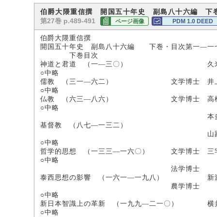
伯爵大隈重信撰 開国五十年史 副島八十六編 下巻
第27巻 p.489-491
ページ画像
PDM 1.0 DEED
伯爵大隈重信撰
開国五十年史 副島八十六編 下巻・目次第一―一
下巻目次
神道と君道 （一―三〇） 久米
○中略
儒教 （三一―六二） 文学博士 井上
○中略
仏教 （六三―八六） 文学博士 高楠
○中略
本多庸
基督教 （八七―一三二）
山路弥
○中略
哲学的思想 （一三三―一六〇） 文学博士 三
○中略
法学博士
泰西思想の影響 （一六一―一九八） 新
農学博士
○中略
新日本智識上の革新 （一九九―二一〇） 横
○中略