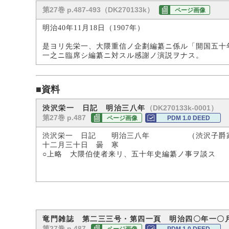
第27巻 p.487-493（DK270133k）
ページ画像
明治40年11月18日（1907年）
是ヨリ先栄一、大隈重信ノ企劃編纂ニ係ル「開国五十
一之ニ臨席シ編纂ニ対スル感謝ノ演説ヲナス。
■資料
（DK270133k-0001）
渋沢栄一 日記 明治三八年
第27巻 p.487
ページ画像
PDM 1.0 DEED
渋沢栄一 日記 明治三八年 （渋沢子爵
十二月三十日 曇 寒
○上略 大隈伯使者来リ、五十年史編纂ノ事ヲ談ス
竜門雑誌 第二三三号・第四一頁 明治四〇年一〇
第27巻 p.487