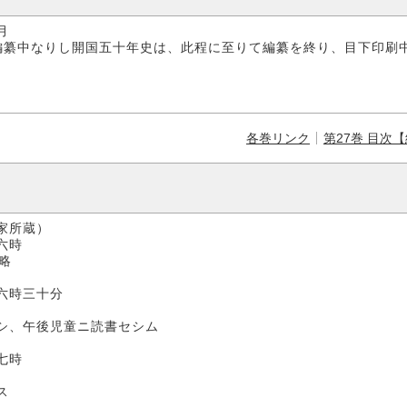
月
編纂中なりし開国五十年史は、此程に至りて編纂を終り、目下印刷
各巻リンク
第27巻 目次
家所蔵）
時
略
三十分
シ、午後児童ニ読書セシム
時
ス