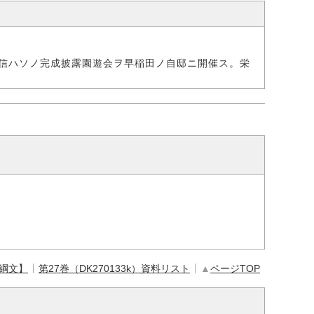
信ハソノ完成披露園遊会ヲ早稲田ノ自邸ニ開催ス。栄
【綱文】
第27巻（DK270133k）資料リスト
▲
ページTOP