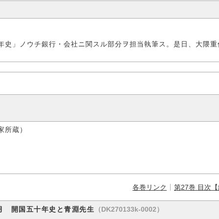
年史」ノウチ銀行・会社ニ関スル部分ヲ担当執筆ス。是日、大隈重
家所蔵）
各巻リンク
第27巻 目次
（DK270133k-0002）
月 開国五十年史と青淵先生