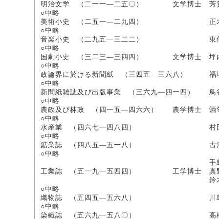
明治文学 （二一一―二五〇） 文学博士 芳
○中略
美術小史 （二五一―二九四） 正木
○中略
音楽小史 （二九五―三二二） 東儀
○中略
国劇小史 （三二三―三四四） 文学博士 坪
○中略
政論界に於ける新聞紙 （三四五―三六八） 福
○中略
新聞紙雑誌及び出版事業 （三六九―四一四） 鳥
○中略
農政及び林政 （四一五―四六六） 農学博士 酒
○中略
水産業 （四六七―四八四） 村
○中略
鉱業誌 （四八五―五一八） 古河
○中略
手島精一
工業誌 （五一九―五四四） 工学博士 真
鈴木純一郎
○中略
織物誌 （五四五―五六八） 川島
○中略
染織誌 （五六九―五八〇） 高橋