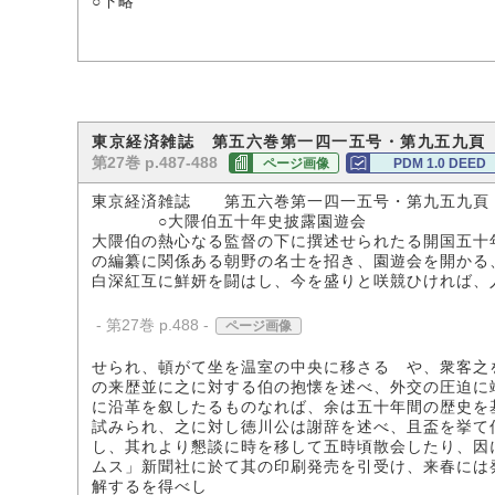
○下略
東京経済雑誌 第五六巻第一四一五号・第九五九頁
第27巻 p.487-488
ページ画像
PDM 1.0 DEED
東京経済雑誌 第五六巻第一四一五号・第九五九頁
○大隈伯五十年史披露園遊会
大隈伯の熱心なる監督の下に撰述せられたる開国五十
の編纂に関係ある朝野の名士を招き、園遊会を開かる
白深紅互に鮮妍を闘はし、今を盛りと咲競ひければ、
- 第27巻 p.488 -
ページ画像
せられ、頓がて坐を温室の中央に移さるゝや、衆客之
の来歴並に之に対する伯の抱懐を述べ、外交の圧迫に
に沿革を叙したるものなれば、余は五十年間の歴史を
試みられ、之に対し徳川公は謝辞を述べ、且盃を挙て
し、其れより懇談に時を移して五時頃散会したり、因
ムス」新聞社に於て其の印刷発売を引受け、来春には
解するを得べし