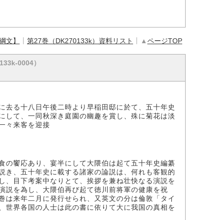
【綱文】
第27巻（DK270133k）資料リスト
▲
ページTOP
133k-0004）
に去る十八日午後二時より早稲田邸に於て、五十年史
にして、一同秋深き庭園の幽趣を賞し、殊に菊花は淡
一々来客を迎接
食の饗応あり、宴半にして大隈伯は起て五十年史編纂
説き、五十年史に載する諸家の論説は、何れも客観的
し、目下考案中なりとて、挨拶を兼ね壮快なる演説を
演説を為し、大隈伯再び起て徳川前将軍の健康を祝
巻は来年二月に発行せられ、又英文の分は倫敦「タイ
、世界各国の人士は此の書に依りて大に我国の真相を