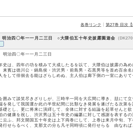
各巻リンク
第27巻 目次
（DK270
 明治四〇年一一月二三日 ○大隈伯五十年史披露園遊会
 明治四〇年一一月二三日
年史は、四年の功を積みて大成したるを以て、大隈伯は披露の為め
、来賓は徳川公・鍋島侯・渋沢男・前島男・石黒男等を首め百余名
人をして徘徊去る能はざらしめぬ、主人伯は廊下側の一室にありて
を囲みて談笑尽きざりしが、三時半一同を大広間に導き、玆にて立
端を発して我国運か此の半世紀間に比類なき発展を遂げたる次第を
基礎とし、更に将来に演繹して、全体に対する結論を起草せんと欲
伯の健康を祝し、渋沢男は五十年史の編纂に対して感謝を表するの
に云ふ、邦文開国五十年史は上下両巻にして、上巻は来月中旬、下
発行せらるべく、支那文の分も凡そ同時頃に発行せらるゝ由なれば