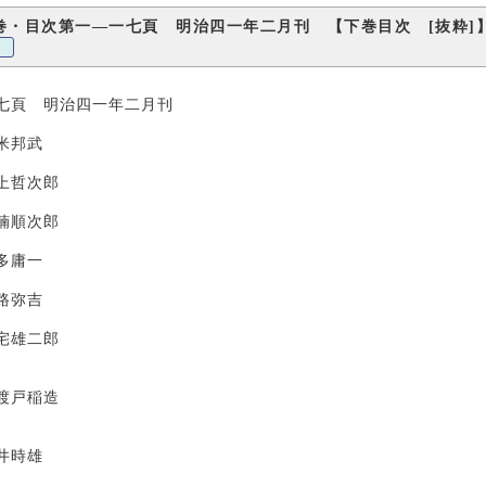
・目次第一―一七頁 明治四一年二月刊 【下巻目次 [抜粋]
七頁 明治四一年二月刊
邦武
哲次郎
順次郎
一
吉
宅雄二郎
渡戸稲造
井時雄