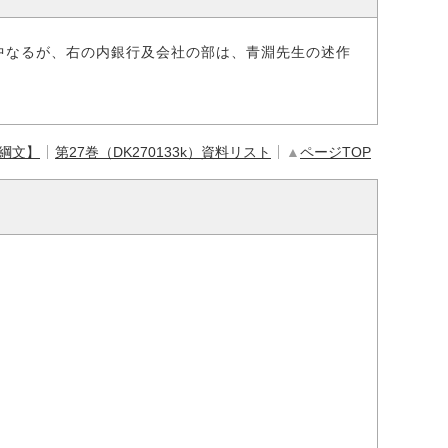
中なるが、右の内銀行及会社の部は、青淵先生の述作
【綱文】
第27巻（DK270133k）資料リスト
▲
ページTOP