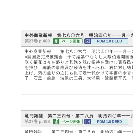
中外商業新報 第七八〇六号 明治四〇年一一月一
第27巻 p.488
ページ画像
PDM 1.0 DEED
中外商業新報 第七八〇六号 明治四〇年一一月一
○開国史完成披露会 予て編纂中なりし大隈伯選開国
咲く菊花は今を盛りと其艶を競ひ招待を受けし賓客己
を揮ひ、編纂の事由及び経過を述べられ、右に対し徳
上げ、菊の薫りの之にも似て幾千代かけて本書の余香
子、石黒・前島・渋沢の三男、大浦男・近藤廉平氏・
竜門雑誌 第二三四号・第二八頁 明治四〇年一一
第27巻 p.488
ページ画像
PDM 1.0 DEED
竜門雑誌 第二三四号・第二八頁 明治四〇年一一