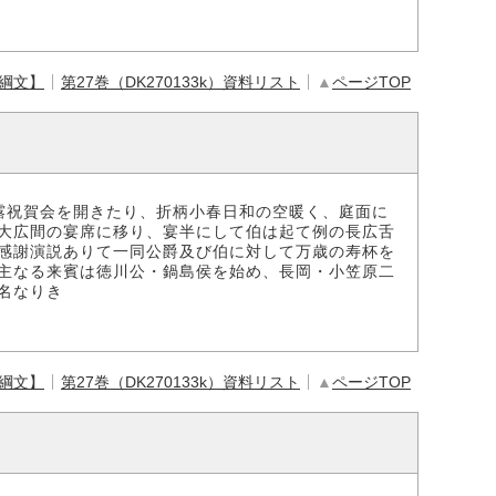
【綱文】
第27巻（DK270133k）資料リスト
▲
ページTOP
露祝賀会を開きたり、折柄小春日和の空暖く、庭面に
大広間の宴席に移り、宴半にして伯は起て例の長広舌
感謝演説ありて一同公爵及び伯に対して万歳の寿杯を
主なる来賓は徳川公・鍋島侯を始め、長岡・小笠原二
名なりき
【綱文】
第27巻（DK270133k）資料リスト
▲
ページTOP