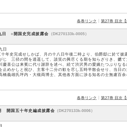
各巻リンク
第27巻 目次
（DK270133k-0005）
九日 ○開国史完成披露会
九日
五十年史完成せしかば、月の十八日午後二時より、伯爵邸に於て披
がじゞ三径の間を逍遥して、談笑の興尽くる期を知らざりき、軈て
川慶喜公は来賓に代り謝辞を述べ、続て渋沢男の愛嬌たつぷりなる
を止めかしと祝ひ、主客十二分の歓を尽し五時半散会せり、当日の
高橋義雄氏坪内・大槻両博士、其他各方面に渉る知名の士無慮百余
各巻リンク
第27巻 目次
（DK270133k-0006）
月 開国五十年史編成披露会
月