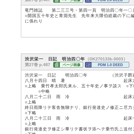
ページ画像
PDM 1.0 DEED
竜門雑誌 第二三三号・第四一頁 明治四〇年一〇
○開国五十年史と青淵先生 先年来大隈伯総裁の下に
に係れり
（DK270133k-0003）
渋沢栄一 日記 明治四〇年
第27巻 p.487
ページ画像
PDM 1.0 DEED
渋沢栄一 日記 明治四〇年 （渋沢子爵
八月十四日 晴 暑 起床六
○上略 乗竹孝太郎氏来ル、五十年史ノ事ヲ談ス ○下
○中略
八月二十二日 雨 冷 起床六時
○上略
終日雨降リテ客舎無聊ナリ、銀行発達史ノ修正ニ尽力
○下略
八月二十三日 雨 冷 起床七
○上略
銀行発達史ヲ修正シ畢リテ書状ヲ添ヘテ乗竹氏ニ送付