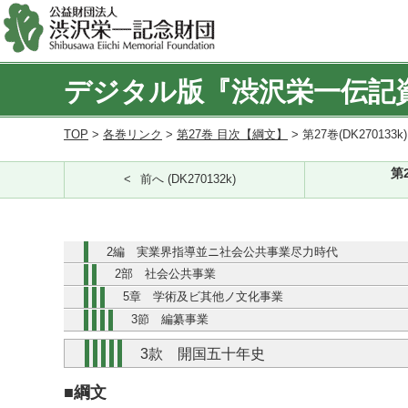
デジタル版『渋沢栄一伝記
TOP
>
各巻リンク
>
第27巻 目次【綱文】
> 第27巻(DK270133k
第
前へ (DK270132k)
2編 実業界指導並ニ社会公共事業尽力時代
2部 社会公共事業
5章 学術及ビ其他ノ文化事業
3節 編纂事業
3款 開国五十年史
■綱文