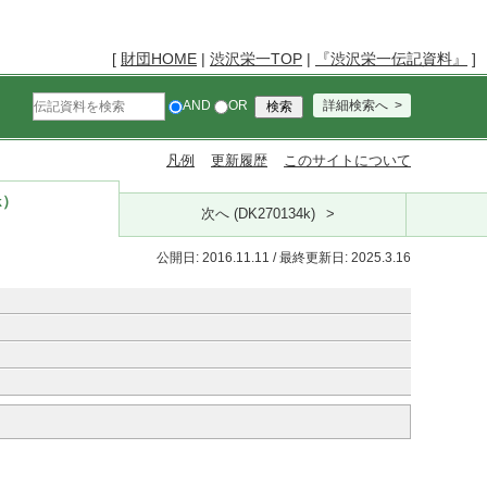
[
財団HOME
|
渋沢栄一TOP
|
『渋沢栄一伝記資料』
]
AND
OR
詳細検索へ
凡例
更新履歴
このサイトについて
k）
次へ (DK270134k)
公開日: 2016.11.11 / 最終更新日: 2025.3.16