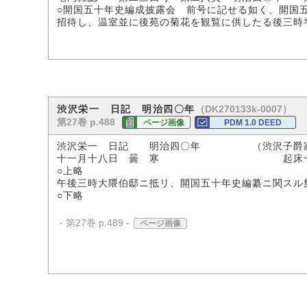
○開国五十年史編成披露会 前号に記せる如く、開国
招待し、温室並に後苑の菊花を観覧に供したる後三時
（DK270133k-0007）
渋沢栄一 日記 明治四〇年
第27巻 p.488
ページ画像
PDM 1.0 DEED
渋沢栄一 日記 明治四〇年 （渋沢子爵
十一月十八日 曇 寒 起床七時
○上略
午後三時大隈伯邸ニ抵リ、開国五十年史編纂ニ関スル
○下略
- 第27巻 p.489 -
ページ画像