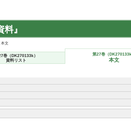
資料』
) 本文
第27巻（DK270133
27巻（DK270133k）
本文
資料リスト