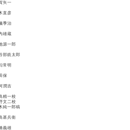
賀矢一
直彦
季治
内雄蔵
地源一郎
谷部銑太郎
匂常明
田保
潤吉
校
野文二校
稿
甚兵衛
義雄