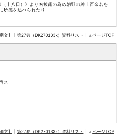
《（十八日）》より右披露の為め朝野の紳士百余名を
に所感を述べられたり
【綱文】
第27巻（DK270133k）資料リスト
▲
ページTOP
宿ス
【綱文】
第27巻（DK270133k）資料リスト
▲
ページTOP