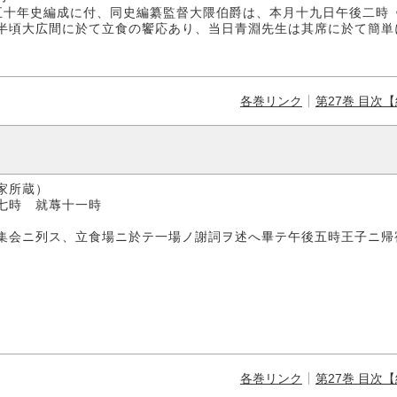
五十年史編成に付、同史編纂監督大隈伯爵は、本月十九日午後二時
半頃大広間に於て立食の饗応あり、当日青淵先生は其席に於て簡単
各巻リンク
第27巻 目次
家所蔵）
 就蓐十一時
集会ニ列ス、立食場ニ於テ一場ノ謝詞ヲ述へ畢テ午後五時王子ニ帰
各巻リンク
第27巻 目次