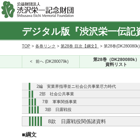
デジタル版『渋沢栄一伝記
TOP
>
各巻リンク
>
第28巻 目次【綱文】
> 第28巻(DK280080k
第28巻（DK280080k）
前へ (DK280079k)
資料リスト
2編 実業界指導並ニ社会公共事業尽力時代
2部 社会公共事業
7章 軍事関係事業
3節 日露戦役
8款 日露戦役関係諸資料
■綱文