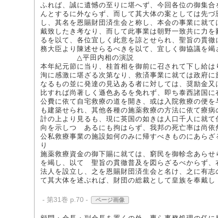
ふれば、誠に遺憾の至りに堪へず、今回各位の御集合
んとするに外ならず、而して其大体の案としては先づ
し、其名を恩賜財団済生会と称し、本会の事業に就て
戴致したき考なり、而して此事業は朝野一致共に力を
るを以て、各位宜しく此意を諒とせられ、聖旨の貫徹
務大臣より陳述せらるべきを以て、宜しく御協議を竭
△平田内相の演説
本年紀元節に当り、桂首相を御前に召されて下し給は
洵に感激に堪ざる次第なり、救済事業に就ては政府に
なるもの並に発達の見込ある者に対しては、奨励金又
比すれば尚著しく遜色あるを免れず、即ち泰西諸国に
公費に依て自宅救療の道を開き、或は入院救療の便を
も建築せられ、其他各種の施薬救療の方法に依て療病
計の上より見るも、現に英国の如きは人口千人に就て
向を示しつゝあるにも拘はらず、我邦の死亡率は尚依
公私救療事業の施設如何のみに帰すべきものにあらざ
り
施薬救療資金の御下賜に就ては、窮民を御軫念あらせ
を竭し、以て 聖旨の貫徹普及を図らざるべからず、
法人を設立し、之を恩賜財団済生会と名け、之に有志
て其大体を述ぶれば、財団の総裁として皇族を奉戴し
- 第31巻 p.70 -
ページ画像