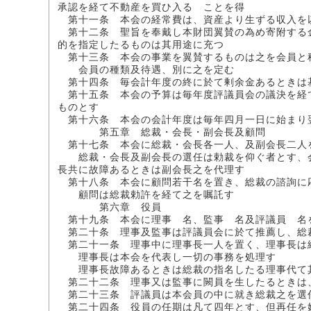
承認を経て不動産を買ひ入るゝことを得
第十一条 本会の経常費は、資産より生ずる収入を
第十二条 聖旨を奉戴し本財団翼賛の為め寄附する
的を指定したるものは其用途に充つ
第十三条 本会の事業を翼賛するものは之を会員と
会員の種類及待遇、別に之を定む
第十四条 毎会計年度の終に於て剰余金あるときは
第十五条 本会の予算は毎年度評議員会の議決を経
ものとす
第十六条 本会の会計年度は毎年四月一日に始まり
第五章 総裁・会長・副会長及顧問
第十七条 本会に総裁・会長各一人、及副会長二人
総裁・会長及副会長の選任は勅裁を仰ぐ者とす、会
長共に故障あるときは副会長之を代理す
第十八条 本会に顧問若干名を置き、総裁の諮詢に
顧問は総裁勅許を経て之を嘱託す
第六章 役員
第十九条 本会に理事 名、監事 名及評議員 名
第二十条 理事及監事は評議員会に於て推薦し、総
第二十一条 理事中に理事長一人を置く、理事長は
理事長は本会を代表し一切の事務を処理す
理事長故障あるときは総裁の指名したる理事代て
第二十二条 理事又は監事に闕員を生したるときは
第二十三条 評議員は本会員の中に就き総裁之を選
第二十四条 役員の任期は凡て四年とす、但再任を