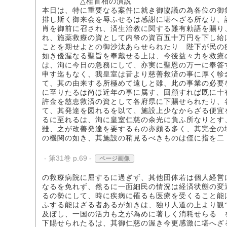
△桂首相の演説
本日は、特に重要なる案件に就き御協議の為各位の御
排し斯く御来会を辱ふせるは感謝に堪へざる所なり、
肖を御前に召され、済生治教に関する難有勅語を賜り
れ、施薬救療の資として内帑の資百五十万円を下し給
ことを期せよとの御沙汰あらせられたり 陛下が民の
如き優渥なる聖旨を奉戴せる上は、今後益々力を救療
は、洵に今日の急務にして、亦実に聖恩の万一に奉答
申す迄もなく、我皇室は昔より慈善救済の事に厚く軫
て、其の由来する所極めて遠しと雖、此の事業の必要
に至りたるは尚ほ近年の事に属す、回顧すれば既に十
許金を慈恵救済の資として各府県に下賜せられたり、
て、其発達を図れるを以て、施設上少なからざる便宜
るに至れるは、洵に皇室仁慈の余光に負ふ所なりとす
雖、之が改善発達を要するもの亦頗る多く、其完全の
の機関の如き、其施設の稍見るべきものは僅に指を二
- 第31巻 p.69 -
ページ画像
の救療病院に屈するに過ぎず、其他団体若は個人経営
なるを免れず、然るに一面細民の情況は経済状態の変
るの勢にして、時に疾病に罹るも医療を受くること能
ふする能はざる者あるが如きは、独り人道の上より観
及ぼし、一国の活力も之が為めに著しく消耗せらるゝ
下賜せられたるは、其御仁慈の渥き今更感激に堪へざ