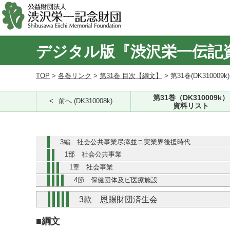
デジタル版『渋沢栄一伝記
TOP
>
各巻リンク
>
第31巻 目次【綱文】
> 第31巻(DK310009k
第31巻（DK310009k）
前へ (DK310008k)
資料リスト
3編 社会公共事業尽瘁並ニ実業界後援時代
1部 社会公共事業
1章 社会事業
4節 保健団体及ビ医療施設
3款 恩賜財団済生会
■綱文