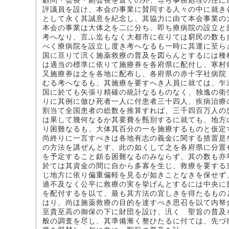
顧問・会長・副会長を置くの外、専ら事務処理の任に
評議員を設け、本会の事業に賛同する人々の中に就き
として永く其誠意を紀念し、其協力に由て本会事業の
本会の事業は大体之を二に分ち、即ち療病院の設立と
考へなり、言ふ迄もなく大都市に在りては窮民の数も
べく療病院を設立し度き考へなるも一時に其運に至ら
国に亘りて汎く施薬救療の普及を図らんとするには種
は適当の標準に依りて施療券を各府県に配付し、寒村
又施療券は之を各地に配布し、各府県の赤十字社病院
むる考へなるも、其施療を要すへき人員に就ては、乍
国に於ても矢張り精確の統計なるものなく、独逸の衛
りに其例に倣ひ死者一人に付患者三十四人、疾病治療
割当て全国患者の総数を推算すれば、三千四百万人の
は果して幾何なるか其要費を甄別するに就ても、地方
り困難なるも、大体其百分の一を施療するものと仮定
尚終りに一言すべきは各地有志の義金に関する措置是
の方法を講ぜんとす、此の如くして之を各府県に分置
を予定すること頗る困難なるのみならず、其の数も亦
於ては其資金の間に自から多寡を生じ、救療を要する
じ地方に依り偏重偏軽を見るが如きことなきを保せず
過不及なく公平に救療の実を挙げんとするには中央に
を配付するを以て、最も其方法の宜しきを得たるもの
はり、尚ほ施薬救療の目的を達すべき思召を以て内帑
至貴至高の御保の下に財団を設け、汎く 聖旨の普及
般の調査を尽し、其準備漸く整ひたるに付ては、先づ