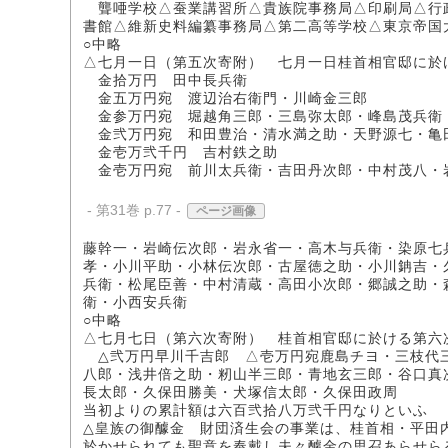
聾唖学校△蚕業講習所△貴族院事務局△印刷局△行
書館△維新史料編纂事務局△第二高等学校△東京帝国
○中略
△七月一日（第五次寄附） 七月一日桂首相官邸に於
金拾万円 田中長兵衛
金五万円宛 渡辺治右衛門・川崎金三郎
金参万円宛 堀越角三郎・三島弥太郎・峰島茂兵衛
金弐万円宛 和田豊治・清水満之助・天野源七・亀
金壱万弐千円 吉村鉄之助
金壱万円宛 前川太兵衛・吉田丹次郎・中村茂八・
- 第31巻 p.77 -
ページ画像
藤幹一・岩崎伝次郎・岩永省一・高木与兵衛・染原七
孝・小川平助・小林伝次郎・古屋徳之助・小川䤡吉・
兵衛・松尾臣善・中村清蔵・高田小次郎・郷誠之助・
衛・小西安兵衛
○中略
△七月七日（第六次寄附） 桂首相官邸に於ける第六
△弐万円早川千吉郎 △壱万円宛鹿島チヨ・三枝代
八郎・浅井倍之助・籾山半三郎・青地玄三郎・谷口真
長太郎・久保田勝美・犬塚信太郎・久保田政周
当初よりの累計額は六百弐拾八万弐千円なりといふ
△皇族の御醵金 財団済生会の事業は、桂首相・平田
於かせられても聖意を奉戴し夫々醵金の思召あらせら