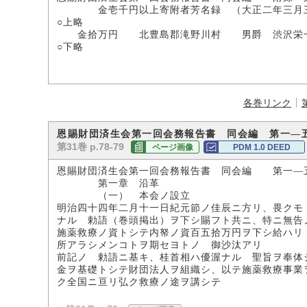
金壱千円以上寄附者芳名録 （大正二年三月三
○上略
金拾万円 北豊島郡滝野川村 男爵 渋沢栄
○下略
各巻リンク
恩賜財団済生会第一回会務報告書 同会編 第一―
第31巻 p.78-79
ページ画像
PDM 1.0 DEED
恩賜財団済生会第一回会務報告書 同会編 第一―
第一章 沿革
（一） 本会ノ設立
明治四十四年二月十一日紀元節ノ佳辰ニ方リ、畏クモ
ナル 勅語（巻頭掲出）ヲ下シ賜フト共ニ、特ニ無告
施薬救療ノ資トシテ内帑ノ資百五拾万円ヲ下シ給ハリ
所アラシメンコトヲ期セヨトノ 御沙汰アリ
前記ノ 勅語ニ基キ、桂首相ハ優渥ナル 聖旨ヲ奉体
金ヲ基礎トシテ財団法人ヲ組織シ、以テ施薬救療事業
ク全国ニ亘リ弘ク救療ノ途ヲ講シテ