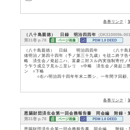
各巻リンク
（DK310009k-00
（八十島親徳） 日録 明治四四年
第31巻 p.78
ページ画像
PDM 1.0 DEED
（八十島親徳） 日録 明治四四年 （八十島
偖明治ノ第四十四年（予ノ第三十九歳）モ玆ニ終ヲ告
略 済生会ノ発起ニハ、富豪ニ対スル内実強制寄付ノ
ラ乍ラ成立ヲ見ルニ至レリ ○中略 済生会ノ発起ニ
ン ○下略
○右ハ明治四十四年年末ニ際シ、一年間ヲ回顧、
各巻リンク
恩賜財団済生会第一回会務報告書 同会編 附録・
第31巻 p.78
ページ画像
PDM 1.0 DEED
恩賜財団済生会第一回会務報告書 同会編 附録・