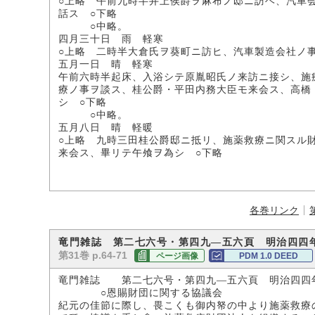
○上略 午前九時半井上侯爵ヲ麻布ノ邸ニ訪ヘ、汽車
話ス ○下略
○中略。
四月三十日 雨 軽寒
○上略 二時半大倉氏ヲ葵町ニ訪ヒ、汽車製造会社ノ
五月一日 晴 軽寒
午前六時半起床、入浴シテ原胤昭氏ノ来訪ニ接シ、施
療ノ事ヲ談ス、桂公爵・平田内務大臣モ来会ス、高橋
シ ○下略
○中略。
五月八日 晴 軽暖
○上略 九時三田桂公爵邸ニ抵リ、施薬救療ニ関スル
来会ス、畢リテ午飧ヲ為シ ○下略
各巻リンク
竜門雑誌 第二七六号・第四九―五六頁 明治四四
第31巻 p.64-71
ページ画像
PDM 1.0 DEED
竜門雑誌 第二七六号・第四九―五六頁 明治四四
○恩賜財団に関する協議会
紀元の佳節に際し、畏こくも御内帑の中より施薬救療