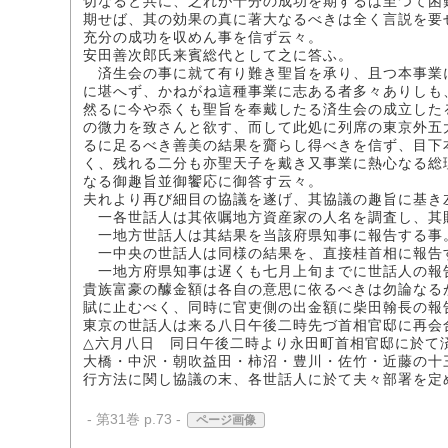
切なると共に、之れが十分の成功を期するは至つて困
期せば、其の効果の真に著大なるべきは全く言説を要
充分の成功を収めん事を信ず云々。
安田善次郎氏来賓総代として之に答ふ。
済生会の事に就て有り難き聖旨を承り、且つ本事業
に堪へず、かねがね這種事業に志ある者多々ありしも
然るに今や忝くも聖旨を奉戴したる済生会の成立した
の微力を致さんと欲す、而して此処に列席の東京外五
るに足るべき善美の結果を齎らし得べきを信ず、目下
く、残れる二分も亦聖天子を戴き又事業に熱心なる総
なる御趣旨並御饗応に御答す云々。
夫れより再び細目の協議を遂げ、其協議の趣旨に基き
一各世話人は其依嘱地方資産家の人名を調査し、其
一地方世話人は其結果を当該府県知事に報告する事
一中央の世話人は同様の結果を、直接桂首相に報告
一地方府県知事は遅くも七月上旬までに世話人の報
貴族富豪の醵金額は各自の意思に依るべきは勿論なる
賦に止むべく、同時に官吏側の出金額に柴田翰長の報
東京の世話人は来る八日午後二時先づ首相官邸に再会
△六月八日 同日午後二時より永田町首相官邸に於て
大橋・中沢・朝吹益田・柿沼・豊川・佐竹・近藤の十
行方法に関し協議の末、各世話人に於て夫々部署を定
- 第31巻 p.73 -
ページ画像