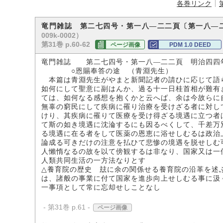
各巻リンク
竜門雑誌 第二七四号・第一八―二二頁〔第一八―
009k-0002）
第31巻 p.60-62
ページ画像
PDM 1.0 DEED
竜門雑誌 第二七四号・第一八―二二頁 明治四四
○恩賜奉答の途 （青淵先生）
本篇は青淵先生がやまと新聞記者の請ひに応じて語
如何にして聖意に副はんか、過る十一日桂首相が難有
ては、如何なる感想を抱くかと云へば、余は今故らに
無辜の窮民にして疾病に罹り治療を受けざる者に対し
けり、其疾病に罹りて医療を受け得ざる境遇に立つ者
て斯の如き境遇に沈淪するにも因るべくして、千差万
る境遇に在る者をして医薬の恩恵に浴せしむるは政治
論成る可きだけの注意を払ひて悲惨の境遇を脱せしむ
人懶惰なるの故を以て傍観するは非なり、国家又は一
人類共同生活の一方法なりとす
△養育院の歴史 玆に余の関係せる養育院の沿革を述
は、諸般の事業に付て国家を進歩向上せしむる事に汲
一事項として常に忘却せしことなし
- 第31巻 p.61 -
ページ画像