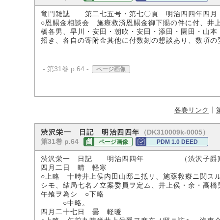
竜門雑誌 第二七五号・第七〇頁 明治四四年四月
○恩賜金相談会 施療救済恩賜金御下賜の件に付、井
橋各男、早川・安田・朝吹・安田・添田・園田・山本
招き、各自の寄附金其他に付数刻の懇談あり、数項の
- 第31巻 p.64 -
ページ画像
各巻リンク
（DK310009k-0005）
渋沢栄一 日記 明治四四年
第31巻 p.64
ページ画像
PDM 1.0 DEED
渋沢栄一 日記 明治四四年 （渋沢子爵
四月二日 晴 軽寒
○上略 十時井上侯内田山邸ニ抵リ、施薬救療ニ関ス
シモ、結局七名ノ立案委員ヲ定ム、井上侯・余・高橋
午飧ヲ為シ ○下略
○中略。
四月二十七日 曇 軽暖