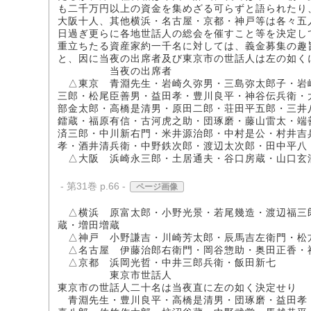
も二千万円以上の資金を集めざる可らずと語られたり
大阪十人、其他横浜・名古屋・京都・神戸等は各々五
日過ぎ更らに各地世話人の総会を催すこと等を決定し
重立ちたる資産家約一千名に対しては、義金募集の趣
と、因に当夜の出席者及び東京市の世話人は左の如く
当夜の出席者
△東京 青淵先生・岩崎久弥男・三島弥太郎子・岩
三郎・松尾臣善男・益田孝・豊川良平・神谷伝兵衛・
部金太郎・高橋是清男・原田二郎・荘田平五郎・三井
鐳蔵・福原有信・古河虎之助・団琢磨・藤山雷太・端
済三郎・中川新右門・米井源治郎・中村是公・村井吉
孝・酒井清兵衛・中野鉄次郎・渡辺太次郎・田中平八
△大阪 浜崎永三郎・土居通夫・谷口房蔵・山口玄
- 第31巻 p.66 -
ページ画像
△横浜 原富太郎・小野光景・若尾幾造・渡辺福三
蔵・増田増蔵
△神戸 小野謙吉・川崎芳太郎・辰馬吉左衛門・松
△名古屋 伊藤治郎右衛門・岡谷惣助・奥田正香・
△京都 浜岡光哲・中井三郎兵衛・飯田新七
東京市世話人
東京市の世話人二十名は当夜直に左の如く決定せり
青淵先生・豊川良平・高橋是清男・団琢磨・益田孝