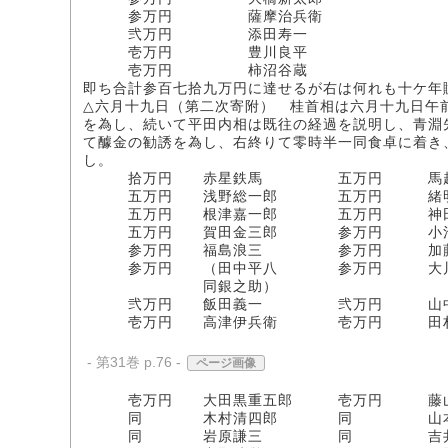
参万円 薩摩治兵衛
弐万円 添田寿一
壱万円 豊川良平
壱万円 柿沼谷蔵
即ち合計参百七拾九万円に達せるが右は何れも十ケ年
△六月十九日（第二次寄附） 桂首相は六月十九日午
を為し、続いて平田内相は既往の経過を説明し、青淵
て醵金の勧誘を為し、右終りて零時半一同食卓に着き
し。
拾万円 赤星鉄馬 五万円 馬越
五万円 浅野総一郎 五万円 緒明
五万円 根津嘉一郎 五万円 神田
五万円 賀田金三郎 参万円 小池
参万円 福島浪三 参万円 加藤
参万円 （田中平八 参万円 大川
同銀之助）
弐万円 飯田義一 弐万円 山中
壱万円 高津伊兵衛 壱万円 田村
- 第31巻 p.76 -
ページ画像
壱万円 大田黒重五郎 壱万円 藤山
同 木村清四郎 同 山本条
同 岩原謙三 同 吉井