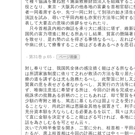
て種々協議を重ね愈々施薬救療財団法人を組織するこ
役となり、東京・大阪其の他各地の富豪を首相官邸に
者一同着席するや、先づ一同に対して別項の如き済生
演説を試み、尋いで平田内相も亦実行方法等に関する
表して大要左の意味の挨拶をせられたり。
只今首相及内相の御話を承り大に感泣に堪ず、維新
国民の富力増進に努むる所ありし結果、貧富の懸隔著
を致せり、是れ勢の止を得ざる事情なるべし、左れば
中病に伏して療養すること能はざる者あるべきを思召
- 第31巻 p.65 -
ページ画像
対し奉りては、我国民全体の感泣措く能はざる所なる
は所謂家族制度に依りて之れが救済の方法を取り居た
療の道を講ずるは尤も急務たるべし、此聖旨に対し又
賛襄の意を表せざる者なかるべし、其実行の方法等に
ず、唯御注意迄に希望する所は、今回の計画を完成せ
税誅求の批難ある折柄のことにもあれば、却て聖旨を
少額の寄附と雖も、篤志に基くものは固より之を受け
ることなり、尚此計画は恩賜金其他を据置きて、利子
充分資本額を大ならしむる必要あるを以て、我々は大
て直に金額を決定すること能はざる可ければ、各地に
話を為さしむるを可とせん云々。
次いで六時半食堂を開き、二室に分れ、桂首相・平田
たるが、席上桂首相は今回の計画に就ては中々一朝一