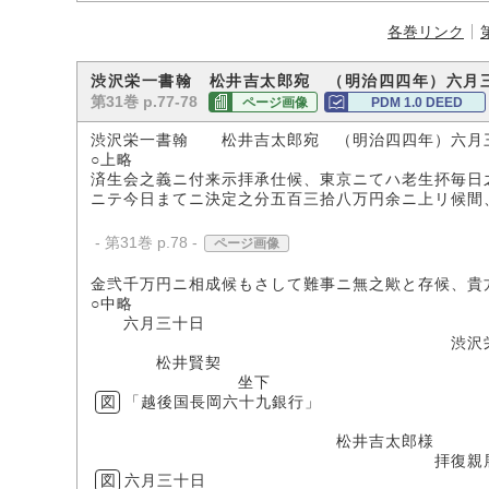
各巻リンク
渋沢栄一書翰 松井吉太郎宛 （明治四四年）六月
第31巻 p.77-78
ページ画像
PDM 1.0 DEED
渋沢栄一書翰 松井吉太郎宛 （明治四四年）六
○上略
済生会之義ニ付来示拝承仕候、東京ニてハ老生抔毎日
ニテ今日まてニ決定之分五百三拾八万円余ニ上リ候間
- 第31巻 p.78 -
ページ画像
金弐千万円ニ相成候もさして難事ニ無之歟と存候、貴
○中略
六月三十日
渋沢栄
松井賢契
坐下
図
「越後国長岡六十九銀行」
「東京兜
松井吉太郎様 渋
拝復親
図
六月三十日