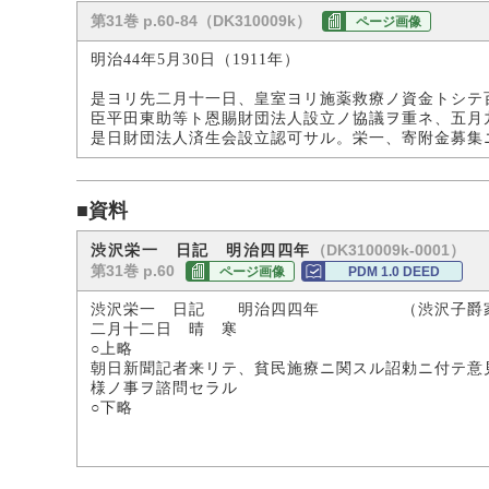
第31巻 p.60-84（DK310009k）
ページ画像
明治44年5月30日（1911年）
是ヨリ先二月十一日、皇室ヨリ施薬救療ノ資金トシテ
臣平田東助等ト恩賜財団法人設立ノ協議ヲ重ネ、五月
是日財団法人済生会設立認可サル。栄一、寄附金募集
■資料
（DK310009k-0001）
渋沢栄一 日記 明治四四年
第31巻 p.60
ページ画像
PDM 1.0 DEED
渋沢栄一 日記 明治四四年 （渋沢子爵
二月十二日 晴 寒
○上略
朝日新聞記者来リテ、貧民施療ニ関スル詔勅ニ付テ意
様ノ事ヲ諮問セラル
○下略