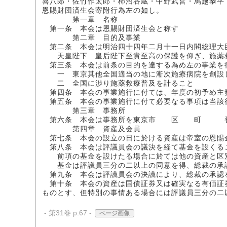
喜八郎・佐竹作太郎・柿沼谷蔵・中野武営・馬越恭平
恩賜財団済生会寄附行為左の如し。
第一章 名称
第一条 本会は恩賜財団済生会と称す
第二章 目的及事業
第二条 本会は明治四十四年二月十一日内閣総理大
天皇陛下 皇后陛下至貴至高の保護を仰ぎ、施薬救
第三条 本会は前条の目的を達する為め左の事業を
一 東京其他全国適当の地に漸次施療病院を創設
二 全国に渉り施薬救療普及を計ること
第四条 本会の事業施行に付ては、年度の初予め主
第五条 本会の事業施行に付て必要なる事項は当該
第三章 事務所
第六条 本会は事務所を東京市 区 町 番地に
第四章 資産及会員
第七条 本会の設立の日に於ける資産は帝室の恩賜
第八条 本会は評議員会の議決を経て基金を設くる
前項の基金を設けたる場合に於ては他の資産と区別
基金は評議員三分の二以上の同意を得、総裁の承認
第九条 本会は評議員会の決議により、総裁の承認
第十条 本会の資産は国債証券又は確実なる有価証
ものとす、但特別の事情ある場合には評議員三分の二
- 第31巻 p.67 -
ページ画像