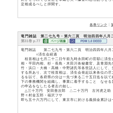
定相成るべしと拝聞す。
各巻リンク
竜門雑誌 第二七九号・第六二頁 明治四四年八月
第31巻 p.77
ページ画像
PDM 1.0 DEED
竜門雑誌 第二七九号・第六二頁 明治四四年八月
○済生会経過
桂首相は七月二十二日午前九時永田町の官邸に済生
相・平田内相、杉・長島・木田川各秘書官、及青淵先
竹・浜口・大橋・高橋・中野諸氏等各世話人にして、
する所あり、次で桂首相は、済生会発起以来各位の尽
るを以て、各府県の分は一先づ来る二十五日迄を以て
下の事務機関を組織し、事業に着手することゝなせる
の申込をなしたる者左の如し。
△三十万円 安田善次郎 △二十万円 古河虎之助
野々村金五郎・福沢フサ
即ち五十六万円にして、東京市に於ける義捐金累計は