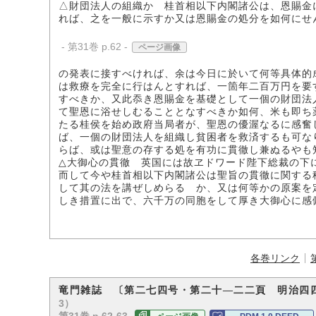
△財団法人の組織か 桂首相以下内閣諸公は、恩賜金
れば、之を一般に示すか又は恩賜金の処分を如何にせ
- 第31巻 p.62 -
ページ画像
の発表に接すべければ、余は今日に於いて何等具体的
は救療を完全に行はんとすれば、一箇年二百万円を要
すべきか、又此忝き恩賜金を基礎として一個の財団法
て聖恩に浴せしむることとなすべきか如何、米も即ち
たる桂侯を始め政府当局者が、聖恩の優渥なるに感奮
ば、一個の財団法人を組織し貧困者を救済するも可な
らば、或は聖意の存する処を有功に貫徹し兼ぬるやも
△大御心の貫徹 英国には故ヱドワード陛下総裁の下
而して今や桂首相以下内閣諸公は聖旨の貫徹に関する
して其の法を講ぜしめらるゝか、又は何等かの原案を
しき措置に出で、六千万の同胞をして厚き大御心に感
各巻リンク
竜門雑誌 〔第二七四号・第二十―二二頁 明治四
3）