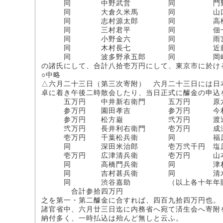
同 中野武営 同 門野重
同 大倉久米馬 同 山口
同 志村源太郎 同 高松
同 三村君平 同 佃一
同 小野金六 同 雨宮
同 木村長七 同 近藤陸
同 波多野承五郎 同 岡崎
の諸氏にして、合計八拾壱万円にして、東京市に於け
○中略
△六月二十三日（第三次寄附） 六月二十三日には日
卓に着き午後二時散会したり、当日正式に醵金の申込
五万円 中井新右衛門 五万円 原
参万円 園田孝吉 参万円 今村
参万円 松方巌 弐万円 渡辺
弐万円 長井利右衛門 壱万円 成瀬
壱万円 千葉松兵衛 同 福原
同 深田米治郎 壱万弐千円 塩原
壱万円 広津清兵衛 壱万円 山本
同 高橋門兵衛 同 津村
同 吉村甚兵衛 同 清水
同 渋谷嘉助 （以上各十年年
合計参拾四万円
之を第一・第二醵金に合すれば、四百九拾四万円也。
諸官省中、六月廿三日迄に内務省へ宛て済生会へ寄附
納付多く、一時払込は殆んど無しと云ふ。