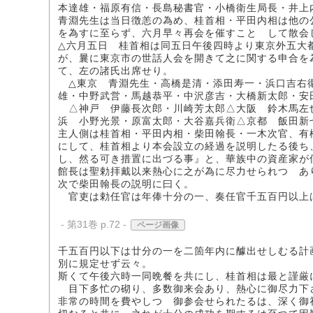
本達雄・福原有信・長島秘書官・小橋衛生局長・井上
青淵先生は当日徴恙の為め、桂首相・平田内相は他の
を為すに至らず、六月早々再会を催すことゝして散会
△六月五日 桂首相は同五日午後四時より東京外五大
が、曩に東京市の世話人会を開きて之に関する申合を
て、左の諸氏出席せり。
△東京 青淵先生・高橋是清・添田寿一・浜口吉右
雄・中野武営・馬越恭平・中沢彦吉・大橋新太郎・安
△神戸 伊藤長次郎・川崎芳太郎△大阪 鈴木馬左
浜 小野光景・原富太郎・大谷嘉兵衛△京都 飯田新
主人側は桂首相・平田内相・柴田翰長・一木次官、有
にして、桂首相より本会設立の経過を説明したる後ち
し、然る可き措置に出づる事』と、華族中の資産家が
館長は聖勅拝戴以来熱心に之が為に尽力せられつゝあ
次で柴田翰長の説明に曰く。
官吏は勅任官は年俸十分の一、奏任官千五百円以上
- 第31巻 p.72 -
ページ画像
千五百円以下は廿分の一を二箇年内に醵出せしむる計
別に規定せず云々。
斯くて午後六時一同晩餐を共にし、桂首相は最と謹厳
目下多忙の砌り、多数御来会あり、熱心に御尽力下
非常の時間を費やしつゝ御参会せられたるは、深く御