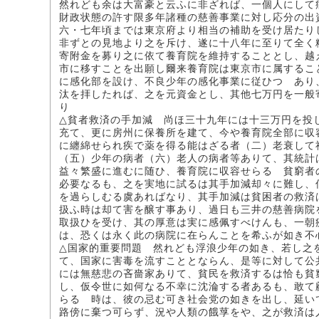
然れども余は大富豪と云ふに非ざれば、一個人にして
財政状態の許す限多年諸種の慈善事業に対し応分の出
六・七年頃までは東京府より相当の補助を受け居たり
非ずとの見地より之を斥け、遂に十八年に至りて全く
寄附金を募り之に依て養育院を維持することとし、越
市に移すことを出願し爾来養育院は東京市に属するこ
に感化部を設け、不良少年の感化事業に従ひつゝあり
汰を拝したれば、之を元資金とし、其他七万円を一般
り
△貧者救済の手加減 尚ほ三十九年には十三万円を投
充て、更に房州に保養所を建て、今や養育院全部に収
に纏綿せられ疾で薬を得る能はざる者（二）老衰して
（五）少年の病者（六）老人の病者等ありて、其統計
益々繁盛に進むに随ひ、養育院に収容せらるゝ貧窮者
必要なるも、之を実地に試るは其手加減却々に難し、
を過らしむる虞あればなり、其手加減は貧困者の救済
扱ふ時は却て害を醸す事あり、過日も三井の慈善病院
取扱ひを受け、其の厚意は実に感佩すべけんも、一朝
は、恐くは永く此の病院に在らんことを希ふが如き不
△国家的重要問題 然れども浮浪少年の如き、若し之
て、国家に害毒を流すこととならん、是等に対して公
には無慈悲の吝嗇家ありて、貧民を救済するは恰も貧
し、仮令世に如何なる不幸に沈淪する者あるも、敢て
らるゝ時は、彼の忌む可き社会党の如きを出し、延い
路傍に棄つ可らず、況や人類の餓莩をや、之が救済は