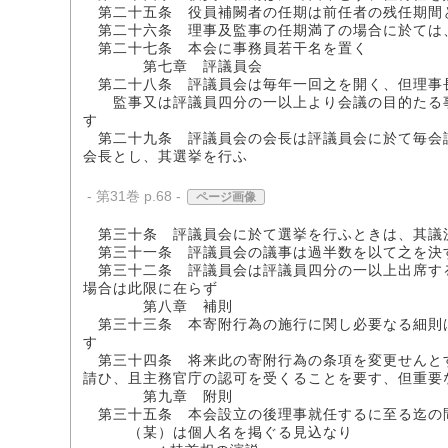
第二十五条 役員補闕者の任期は前任者の残任期間
第二十六条 理事及監事の任期満了の場合に於ては
第二十七条 本会に事務員若干名を置く
第七章 評議員会
第二十八条 評議員会は毎年一回之を開く、但理事
監事又は評議員四分の一以上より会議の目的たる事
す
第二十九条 評議員会の会長は評議員会に於て毎会
会長とし、其選挙を行ふ
- 第31巻 p.68 -
ページ画像
第三十条 評議員会に於て選挙を行ふときは、其議
第三十一条 評議員会の議事は過半数を以て之を決
第三十二条 評議員会は評議員四分の一以上出席す
場合は此限に在らず
第八章 補則
第三十三条 本寄附行為の施行に関し必要なる細則
す
第三十四条 将来此の寄附行為の条項を変更せんと
請ひ、且主務官庁の認可を受くることを要す、但重要
第九章 附則
第三十五条 本会設立の後理事就任するに至る迄の
（某）は個人名を掲ぐる見込なり