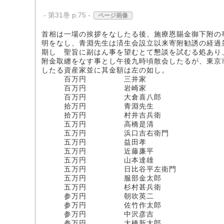
- 第31巻 p.75 -
ページ画像
首相は一場の挨拶をなしたる後、施療恩賜金御下附の
明をなし、青淵先生は済生会設立以来寄附勧誘の経過
期し 聖旨に副はん事を望むとて懇談を試むる処あり
附金取纏をなす事とし午後九時頃散会したるが、東京
したる資産家並に其金額は左の如し。
百万円 三井家
百万円 岩崎家
百万円 大倉喜八郎
拾万円 青淵先生
拾万円 村井吉兵衛
五万円 高橋是清
五万円 浜口吉右衛門
五万円 益田孝
五万円 近藤廉平
五万円 山本達雄
五万円 日比谷平左衛門
五万円 服部金太郎
五万円 杉村甚兵衛
参万円 朝吹英二
参万円 佐竹作太郎
参万円 中沢彦吉
参万円 大橋新太郎