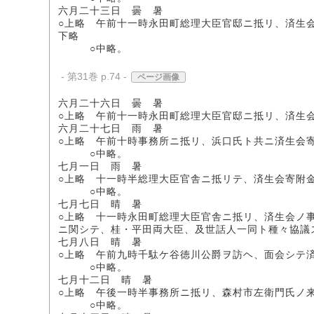
六月二十三日 曇 暑
○上略 午前十一時永田町総理大臣官邸ニ抵リ、済生
下略
○中略。
- 第31巻 p.74 -
ページ画像
六月二十六日 曇 暑
○上略 午前十一時永田町総理大臣官邸ニ抵リ、済生
六月二十七日 雨 暑
○上略 午前十時事務所ニ抵リ、浜口氏ト共ニ済生会
○中略。
七月一日 雨 暑
○上略 十一時半総理大臣官舎ニ抵リテ、済生会寄附
○中略。
七月七日 晴 暑
○上略 十一時永田町総理大臣官舎ニ抵リ、済生会ノ
ニ関シテ、桂・平田両大臣、及世話人一同ト種々協議
七月八日 晴 暑
○上略 午前九時千駄ケ谷徳川公爵ヲ訪ヘ、面会シテ
○中略。
七月十二日 晴 暑
○上略 午後一時半事務所ニ抵リ、森村市左衛門氏ノ
○中略。