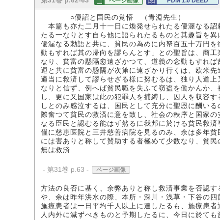
第31巻 p.62-63
ページ画像
PDM 1.0 DEED
○優詔と国民の覚悟 （青淵先生）
本篇も亦た二月十一日に煥発せられたる優渥なる詔
たる一なりとす自ら他に語られたるものと其趣旨を異
優渥なる勅語と共に、貧民の為めに内帑百五十万円を
動もすれば其の帰向を謬らんとす」との聖旨は、商工
なり、貧富の懸隔愈遠ざかつて、道義の念動もすれば
運と共に貧富の懸隔が次第に遠ざかり行くは、欧米先
適当に救済して謬らせざる様に努むるは、独り人道上
なりと信ず、例へば貧民職を失ふて窃盗を働かんか、
し、更に又国家は此の犯罪人を捕縛し、囚人を収容す
しとのみ感泣するは、国民として充分に聖恩に酬いる
際奮つて貧民の救済に意を致し、社会の秩序と国家の
なる臣民と認むる能はず然るに我邦に於ける貧民救済
僅に慈恵医院と三井慈善病院を見るのみ、余は多年貧
には害ありと称して賛助する者極めて少数なり、貧民
無は救済
- 第31巻 p.63 -
ページ画像
方法の良否に基く、余弊ありと称し救済事業を否認す
や、余は昨年洪水の際、本所・深川・浅草・下谷の四
施療患者は一日平均千人以上に達したるも、施療患者
人内外に減ずべきものと予期したるに、今日に於ても