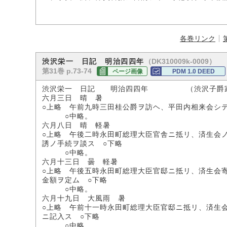
各巻リンク
（DK310009k-0009）
渋沢栄一 日記 明治四四年
第31巻 p.73-74
ページ画像
PDM 1.0 DEED
渋沢栄一 日記 明治四四年 （渋沢子爵
六月三日 晴 暑
○上略 午前九時三田桂公爵ヲ訪ヘ、平田内相来会シ
○中略。
六月八日 晴 軽暑
○上略 午後二時永田町総理大臣官舎ニ抵リ、済生会
誘ノ手続ヲ談ス ○下略
○中略。
六月十三日 曇 軽暑
○上略 午後五時永田町総理大臣官邸ニ抵リ、済生会
金額ヲ定ム ○下略
○中略。
六月十九日 大風雨 暑
○上略 午前十一時永田町総理大臣官邸ニ抵リ、済生
ニ記入ス ○下略
○中略。