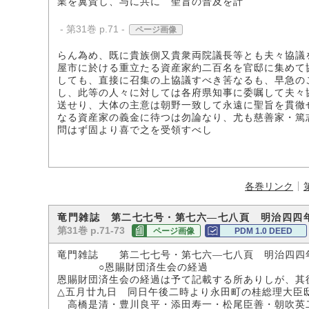
業を翼賛し、与に共に 聖旨の普及を計
- 第31巻 p.71 -
ページ画像
らん為め、既に貴族側又貴衆両院議長等とも夫々協議
屋市に於ける重立たる資産家約二百名を官邸に集めて
しても、直接に召集の上協議すべき筈なるも、早急の
し、此等の人々に対しては各府県知事に委嘱して夫々
送せり、大体の主意は朝野一致して永遠に聖旨を貫徹
なる資産家の義金に待つは勿論なり、尤も慈善家・篤
問はず固より喜で之を受領すべし
各巻リンク
竜門雑誌 第二七七号・第七六―七八頁 明治四四
第31巻 p.71-73
ページ画像
PDM 1.0 DEED
竜門雑誌 第二七七号・第七六―七八頁 明治四四
○恩賜財団済生会の経過
恩賜財団済生会の経過は予て記載する所ありしが、其
△五月廿九日 同日午後二時より永田町の桂総理大臣
高橋是清・豊川良平・添田寿一・松尾臣善・朝吹英