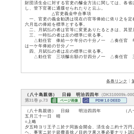
財団済生会に対する官吏の醵金方法に関しては、各省
し、管下官署に通牒せられたりと云ふ。
△官吏義金申合事項
一、官吏の義金勧誘は現在の官等俸給に依り之を定
六月迄の俸給を標準とする事。
二、月賦払の者は官等に変更ありたるときは、其翌
三、一時払の者は左の標準に依る事。
△勅任官 俸給一ケ年分の十分ノ一 △奏任官 年
は一ケ年俸給の廿分ノ一
四、月賦払の者は左の標準に依る事。
△勅任官 三項醵出額の廿四分ノ一 △奏任官 
各巻リンク
（DK310009k-00
（八十島親徳） 日録 明治四四年
第31巻 p.73
ページ画像
PDM 1.0 DEED
（八十島親徳） 日録 明治四四年 （八十
五月三十一日 晴
○上略
夕五時ヨリ王子ニ於テ同族会開会、済生会ニ約十万円
ヘ、事実ニ於テ節費喜捨ノ目的ヲ果ス事必要ナリト訓