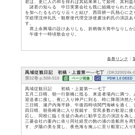
君は、更に人の和を得れば其結果果して如何、其利益
諸君の知らるゝ中日実業会社も既に組織せられたれ
を加へたるものなり云々と結び、西田耕一氏熱心に之
字総理沈仲礼氏・観察使代理交渉使虞汝釣氏の演説あ
す。
席上余興場の設けありしも、折柄御大喪中なりしか
午後十一時頃散会せり。
各巻リンク
（DK320024k-
禹域従観日記 初稿・上篇第一―七丁
第32巻 p.508-510
ページ画像
PDM 1.0 DEED
禹域従観日記 初稿・上篇第一―七丁 （
五月二日晴、朝一行新橋に抵る、来送者場内に満つ、
迎送者に接し、夜に入り神戸に到る、時に降雨沛然た
三日晴、瀬戸内海平静、午後四時頃関門海峡を過く、
四日晴、朝長崎港に入り投錨す、官民多数の歓迎に接
応し、同校に臨ミ生徒の為めに勧学立志の演説を為し
三菱会社の案内に依り同社経営の飽の浦の造船所を周
す、夕陽の美を賞し、夜色海を掩ふに至り船室に入り