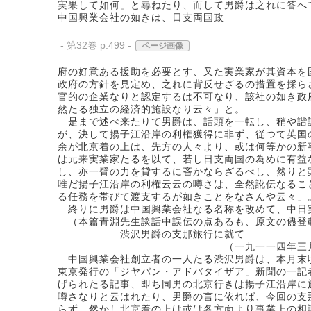
実果して如何」と尋ねたり、而して男爵は之れに答へ
中国興業会社の如きは、日支両国政
- 第32巻 p.499 -
ページ画像
府の好意ある援助を必要とす、又た実業家が其資本を
政府の方針を見定め、之れに背反せざるの措置を採ら
官的の企業なりと認定するは不可なり、該社の如き政
然たる独立の経済的施設なり云々」と。
是まで述べ来たりて男爵は、話頭を一転し、稍や諧
が、決して揚子江沿岸の利権獲得に非ず、従つて英国
余が北京着の上は、先方の人々より、或は何等かの新
は元来実業家たるを以て、若し日支両国の為めに有益
し、亦一臂の力を貸するに吝かならざるべし、然りと
唯だ揚子江沿岸の利権云云の噂さは、全然訛伝なるこ
る任務を帯びて渡支するが如きことをなさんや云々」
終りに男爵は中国興業会社なる名称を改めて、中日
（本篇青淵先生談話中誤伝の点あるも、原文の儘登
渋沢男爵の支那旅行に就て
（一九一一四年三月二十五日発行
中国興業会社創立者の一人たる渋沢男爵は、本月末
東京発行の「ジヤパン・アドバタイザア」新聞の一記
げられたる記事、即ち同男の北京行きは揚子江沿岸に
噂さなりと云はれたり、男爵の言に依れば、今回の支
らず、然かし北京着の上は或は各方面より事業上の相