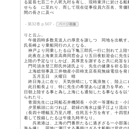
る延長七百二十八呎九吋を有し、現時東洋に於ける船
せらるゝに至れり、而して現在従事役員六百名、常傭
間の長さに及べ
- 第32巻 p.507 -
ページ画像
りと云ふ。
午後四時多数見送人の厚意を謝しつゝ同地を出帆す
氏長崎より乗船同行の人となる。
神戸より同乗したる山下亀三郎氏一行に別れて上陸
此夜在上海東京高商同窓会より五日夜歓迎会に先生
上陸の予定なりしかば、其厚意を謝すると共に此旨を
門司須永登三郎氏外諸氏より、先生の健康を祈る旨
上海総領事及三井物産小田柿支店長宛無線電信を発
五月五日 火曜日 晴
終日海上に在り、天気快晴にして風浪無く、陸上に
此日船長より、特に先生の希望あらば速力を早め、
日朝上陸する事と為し上海にも通知したる事なるを以
られたり。
青淵先生には同船石井機関長・小沢一等運転士・小
夕景舷頭に出づれば、碧緑の海水は揚子江より流出
（長四十哩幅五乃至八哩、住民五十万を有す、十四世
着して投錨したるは午後九時半なり。
呉淞港は、上海の門番所たるに過ぎざる一小部落に
海を擁し、同地に溯江する事能はざる大船舶は皆此の