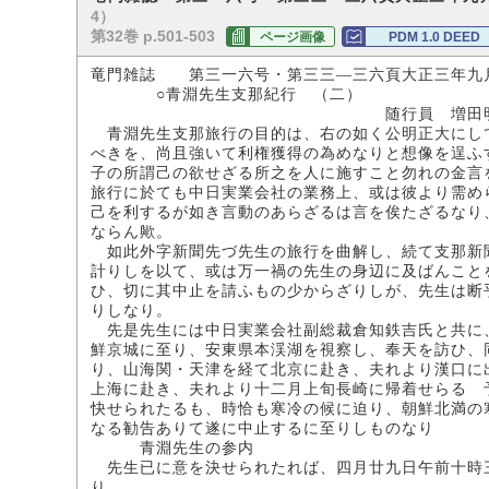
4）
第32巻 p.501-503
ページ画像
PDM 1.0 DEED
竜門雑誌 第三一六号・第三三―三六頁大正三年九
○青淵先生支那紀行 （二）
随行員 増田明
青淵先生支那旅行の目的は、右の如く公明正大にし
べきを、尚且強いて利権獲得の為めなりと想像を逞ふ
子の所謂己の欲せざる所之を人に施すこと勿れの金言
旅行に於ても中日実業会社の業務上、或は彼より需め
己を利するが如き言動のあらざるは言を俟たざるなり
ならん歟。
如此外字新聞先づ先生の旅行を曲解し、続て支那新
計りしを以て、或は万一禍の先生の身辺に及ばんこと
ひ、切に其中止を請ふもの少からざりしが、先生は断
りしなり。
先是先生には中日実業会社副総裁倉知鉄吉氏と共に
鮮京城に至り、安東県本渓湖を視察し、奉天を訪ひ、
り、山海関・天津を経て北京に赴き、夫れより漢口に
上海に赴き、夫れより十二月上旬長崎に帰着せらるゝ
快せられたるも、時恰も寒冷の候に迫り、朝鮮北満の
なる勧告ありて遂に中止するに至りしものなり
青淵先生の参内
先生已に意を決せられたれば、四月廿九日午前十時
り。