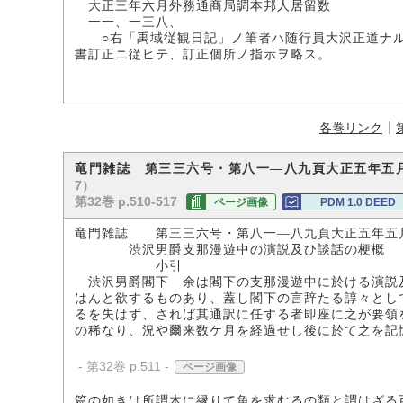
大正三年六月外務通商局調本邦人居留数
一一、一三八、
○右「禹域従観日記」ノ筆者ハ随行員大沢正道ナル
書訂正ニ従ヒテ、訂正個所ノ指示ヲ略ス。
各巻リンク
竜門雑誌 第三三六号・第八一―八九頁大正五年五
7）
第32巻 p.510-517
ページ画像
PDM 1.0 DEED
竜門雑誌 第三三六号・第八一―八九頁大正五年五
渋沢男爵支那漫遊中の演説及ひ談話の梗概
小引
渋沢男爵閣下 余は閣下の支那漫遊中に於ける演説
はんと欲するものあり、蓋し閣下の言辞たる諄々とし
るを失はず、されば其通訳に任する者即座に之が要領
の稀なり、況や爾来数ケ月を経過せし後に於て之を記
- 第32巻 p.511 -
ページ画像
篇の如きは所謂木に縁りて魚を求むるの類と謂はざる