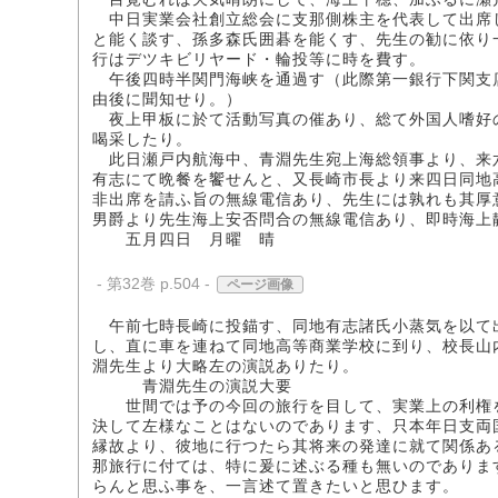
中日実業会社創立総会に支那側株主を代表して出席
と能く談す、孫多森氏囲碁を能くす、先生の勧に依り
行はデツキビリヤード・輪投等に時を費す。
午後四時半関門海峡を通過す（此際第一銀行下関支
由後に聞知せり。）
夜上甲板に於て活動写真の催あり、総て外国人嗜好
喝采したり。
此日瀬戸内航海中、青淵先生宛上海総領事より、来
有志にて晩餐を饗せんと、又長崎市長より来四日同地
非出席を請ふ旨の無線電信あり、先生には孰れも其厚
男爵より先生海上安否問合の無線電信あり、即時海上
五月四日 月曜 晴
- 第32巻 p.504 -
ページ画像
午前七時長崎に投錨す、同地有志諸氏小蒸気を以て
し、直に車を連ねて同地高等商業学校に到り、校長山
淵先生より大略左の演説ありたり。
青淵先生の演説大要
世間では予の今回の旅行を目して、実業上の利権を
決して左様なことはないのであります、只本年日支両
縁故より、彼地に行つたら其将来の発達に就て関係あ
那旅行に付ては、特に爰に述ぶる種も無いのでありま
らんと思ふ事を、一言述て置きたいと思ひます。