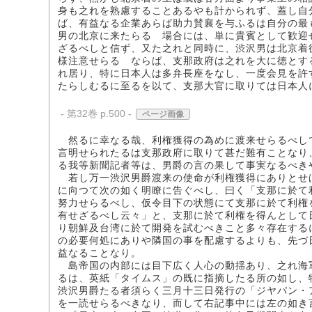
身も之れを熟慮することあるやも計かられず、蓋し自
ば、有益なる企業あらば助力賛襄を与ふるは自分の最
男の北京に来たらるゝ場合には、単に貴賓として歓迎
ざるべしと信ず、又た之れと同時に、渋沢男は北京着
様注意せらるゝならば、支那政府は之れを大に徳とす
れ居り、特に日本人は多弁長座をなし、一度会見を許
たらしむるに至るを以て、支那大官に取りては日本人
- 第32巻 p.500 -
ページ画像
然るに幸なる哉、利権獲得の為めに渡来せらるべし
言明せられたるは支那政府に取りて甚だ難有ことなり
る我等新聞記者等は、男爵の言の果して事実なるべき
若し万一渋沢男爵渡来の使命が利権獲得にありとせ
に向つて次の如く明瞭に告ぐべし、曰く「支那に於て
努力せらるべし、仮令目下の状態にて支那に於て利権
有せざるべし云々」と、支那に於て利権を得んとして
り朝鮮及台湾に於て開発を試むべきこと多々存在する
の必要何処にありや隣国の事を配慮するよりも、先づ
益なることなり。
島帝国の内部には目下広く人心の動揺あり、之れ海
るは、英紙「タイムス」の既に指摘したる所の如し、
渋沢男爵たる者須らく三月十三日発行の「ジヤパン・
を一読せらるべきなり、而して右記事中には左の如き