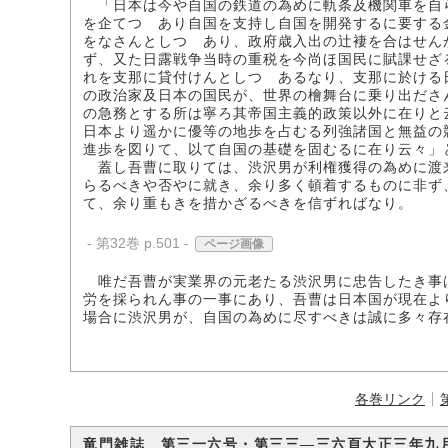
「日本は今や自国の鉄道の為めに軌条及機関車を自
を企てつゝあり自国を支持し自国を開発するに要する
をなさんとしつゝあり、政府歳入出の辻褄を合はせん
ず、又た日露戦争当時の重税を今尚ほ国民に賦課せざ
れを支那に貸付けんとしつゝあるなり、支那に於ける
の政治家及日本の国民が、世界の檜舞台に乗り出ださ
の急務とする所は寧ろ其帝国主義的政策以外に在りと
日本より遥かに優等の地歩を占むる列強諸国と無益の
進歩を図りて、以て自国の基礎を固むるに在り云々」
蓋し吾曹に取りては、渋沢男が利権獲得の為めに渡
らるべきや否やに就き、余り多く頓着するものに非ず
て、余り重もきを措かざるべきを信ずればなり。
- 第32巻 p.501 -
ページ画像
唯だ吾曹が実業界の元老たる渋沢男に忠告したき事
労を採られん事の一事にあり、吾曹は日本国が現在よ
場合に渋沢男が、自国の為めに尽すべきは誠に多々存
各巻リンク
竜門雑誌 第三一六号・第三三―三六頁大正三年九