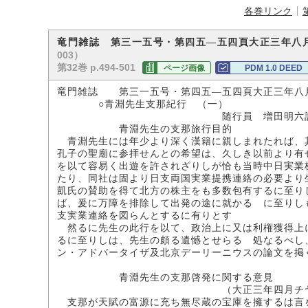
各巻リンク
竜門雑誌 第三一五号・第四五―五四頁大正三年八
003）
第32巻 p.494-501
ページ画像
PDM 1.0 DEED
竜門雑誌 第三一五号・第四五―五四頁大正三年八
○青淵先生支那紀行 （一）
随行員 増田明六
青淵先生の支那旅行目的
青淵先生には年少より深く漢籍に親しまれたれば、
孔子の聖廟に参拝せんとの希望は、久しき以前より有
を以て容易く出遊を許されざりしが恰も当時中日実業
たり、同社は固より日支両国実業提携連絡の必要より
凱氏の賛助を得て北方の株主をも多数包有するに至り
ば、爰に万障を排除して出発の途に就かるゝに至りし
支実業連絡を図らんとするに有りとす
然るに先生の此行を以て、政治上に又は利権獲得上
るに至りしは、先生の頗る遺憾とせらるゝ処なるべし
ン・アドバータイザ及北京デーリーニウスの論文を掲
青淵先生の支那啓発に関する意見
（大正三年四月チヤイナ・プレス
支那が天賦の富源に充ち無尽蔵の宝庫を擁するは言