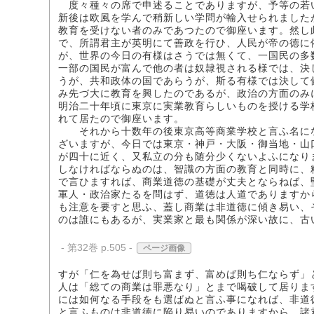
度々種々の席で申述ることでありますが、予等の若
新後は欧風を学んで稍新しい学問が輸入せられました
教育を受けない者のみであつたので御座います。然し
で、所謂君主が英明にて善政を行ひ、人民が帝の徳に
が、世界の今日の有様はさうでは無くて、一国民の多
一部の国民が富んで他の者は奴隷視される様では、決
うが、共和政体の国であらうが、斯る有様では決して
み先づ大に教育を興したのであるが、政治の方面のみ
明治二十年頃に東京に実業教育らしいものを授ける学
れて居たので御座います。
それから十数年の後東京高等商業学校と言ふ名にな
ざいますが、今日では東京・神戸・大阪・御当地・山
が四十に近く、又私立の分も随分少くないよふになり
しなければならぬのは、智識の方面の教育と同時に、
で言ひますれば、商業道徳の基礎が丈夫とならねば、
軍人・政治家たるを問はず、道徳は人道でありますか
も注意を要すと思ふ、蓋し商業は非道徳に傾き易い、
のは誰にもあるが、実業家と最も関係が深い故に、古
- 第32巻 p.505 -
ページ画像
すが「仁を為せば則ち富まず、富めば則ち仁ならず」
人は「総ての商業は罪悪なり」とまで喝破して居りま
には如何なる手段をも選ばぬと言ふ事になれば、非道
と言ふものは非道徳に陥り易いのでありますから、諸