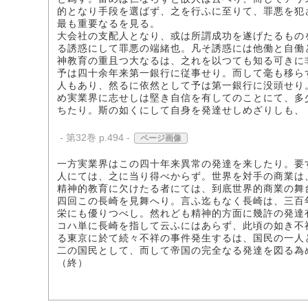
的となり手段を選ばず、之を行ふに至りて、罪悪を犯
最も重要なるを見る。
大会社の支配人となり、或は所謂成功を遂げたるもの
る誘惑にして罪悪の端緒也。凡そ誘惑には他働と自働
神教育の重且つ大なるは、之れを以つても知る可きに
予は四十余年来第一銀行に従事せり。而して毫も移ら
人もあり、然るに依然として予は第一銀行に没頭せり
め実業界に志せしは堅き自信を有してのことにて、多
ちたり。斯の如くにして自身を発達せしめざりしも、
- 第32巻 p.494 -
ページ画像
一方実業界はこの四十年来異常の発達を来したり。要
人にては、之に当り得べからず。世界を対手の商業は
精神的教育に欠けたる者にては、到底世界的商業の舞
四回この長崎を見舞へり。言ふ迄もなく長崎は、三百
栄にも優りつべし。然れども精神的方面に幾許の発達
コハ単に長崎を指して云ふにはあらず、此頃の如き不
る東京に於て続々不祥の事件発生するは、国民の一人
二の国民として、而して帝国の完全なる発達を図る為
（終）