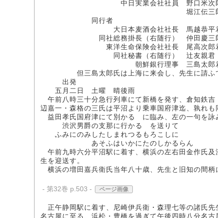
中日実業会社社員 野口米次郎
堀江伝三郎
同行者
大日本麦酒会社社長 馬越恭平
同社総務掛長（右随行） 仲田慶三
東洋生命保険会社社長 尾高次郎
同社秘書（右随行） 辻友親君
朝鮮銀行理事 三島太郎
但三島太郎氏は上海に来会し、先生に請ふて同
出発
五月二日 土曜 晴後雨
午前八時三十分急行列車にて新橋を発す、倉知鉄吉
辺嘉一・森格の三氏は平沼より乗車国府津迄、孰れも
益田孝氏国府津にて別かるゝに臨み、左の一句を詠
渋沢男爵の支那に行かるゝを送りて
ふみにのみしたしまれつるもろこしに
あそふはいかにたのしかるらん
午前九時六分平沼駅に着す、横浜の左右田金作氏及
生を迎送す。
横浜の増田嘉兵衛氏当年八十歳、先生と旧知の間柄
- 第32巻 p.503 -
ページ画像
正午静岡駅に着す、尼崎伊兵衛・森理七等の諸氏先
名古屋に至る、浜松・豊橋を過ぎて午後四時八分名古