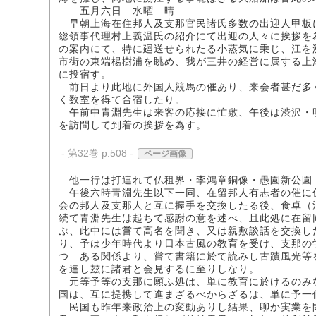
五月六日 水曜 晴
早朝上海在住邦人及支那官民諸氏多数の出迎人甲板
総領事代理村上義温氏の紹介にて出迎の人々に挨拶を
の案内にて、特に廻送せられたる小蒸気に乗じ、江を
市街の東端楊樹浦を眺め、我が三井の経営に属する上
に投宿す。
前日より此地に外国人競馬の催あり、来会者甚だ多
く数室を得て合宿したり。
午前中青淵先生は来客の応接に忙敷、午後は渋沢・
を訪問して到着の挨拶を為す。
- 第32巻 p.508 -
ページ画像
他一行は打連れて仏租界・李鴻章銅像・愚園新公園
午後六時青淵先生以下一同、在留邦人有志者の催に
会の邦人及支那人と互に握手を交換したる後、食卓（
続て青淵先生は起ちて感謝の意を述べ、且此処に在留
ぶ、此中には嘗て高名を聞き、又は親敷談話を交換し
り、予は少年時代より日本古風の教育を受け、支那の
つゝある関係より、嘗て書籍に於て読みし古蹟風光等
を達し玆に諸君と会見するに至りしなり。
元等予等の支那に願ふ処は、単に教育に於けるのみ
国は、互に提携して進まざるべからざるは、単に予一
民国も昨年来政治上の変動ありし結果、聊か実業を