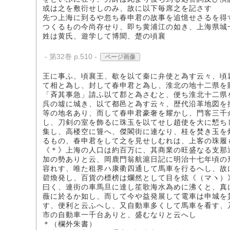
或は之を敷衍せしのみ、故に以下毎席之を記さす
先つ上海に到るや忽ち春申君の故事を追憶せさるを得
つくるもの今尚存せり、即ち黄浦江の如き、上海県城
姓は黄氏、遊学して博聞、楚の頃襄
- 第32巻 p.510 -
ページ画像
王に事ふ、頃襄王、歇を以て秦に弁使と為す云々、頃
て相と為し、封して春申君と為し、淮北の地十二県を
「斉其事急」請ふ以て郡と為さむと、便ち淮北十二県
呉の墟に城き、以て都邑と為す云々、歴代沿革地図を
等の地名あり、而して春申君豪奢を耀かし、門客三千
し、刀剣の室を飾るに珠玉を以てせし趙使を大に慙ち
集し、高楼空に聳へ、傑閣街に連なり、桂を焚き玉を
るもの、春申君をして之を見せしむれは、上客の珠履
《＊》上海の人口は約百万に、其商業の旺盛なる支那
加の勢ありと云、岡鹿門翁航滬日記に明治十七年頃の
容れす、唯た租界ハ康衢四通して馬車を行るへし、故
碧煥発し、百貨の標榜は爛然として目を炫《（マヽ）
曰く、連街の車馬旦に達し笙歌海水為めに沸くと、真
薇に於るか如し、而して今や益発展して電車は申城を
す、便利と云ふへし、又自動車多くして馬車を看す、
市の自動車一千台ありと、盛むなりと云へし
＊（欄外朱書）