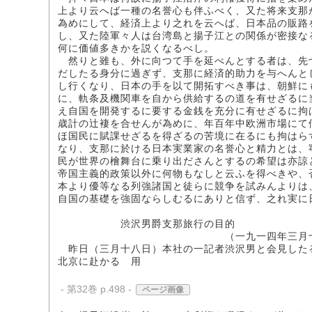
上より云へば一種の名誉心も伴ふべく、又た将来支那
為めにして、経済上より之れを云へば、日本品の販路
し、又た陸軍々人は台湾島と揚子江との関係が密接な
何に価値多きかを説くなるべし。
然りと雖も、外に向つて手を延べんとする者は、先
だしたる身分に過ぎず、支那に経済的助力を与へんと
し行くなり、日本の手を以て開拓すべき事は、朝鮮に
に、軌条及機関車を自から供給するの道を有せざるに
え自国を開発するに要する金銭を充分に有せざるに拘
歳計の辻褄を合せんが為めに、年百年中欧洲市場にて
ほ国民に賦課せざるを得ざるの苦境に在るにも拘はら
なり、支那に於ける日本実業家の名誉心と精力とは、
民が世界の檜舞台に乗り出ださんとするの希望は亦諒
帝国主義的政策以外に何物もなしと云ふを得べきや、
本より優等なる列強諸国と徒らに競争を試みんよりは
自国の基礎を強固ならしむるにありと信ず、之れ実に
渋沢男爵支那旅行の目的
（一九一四年三月十九日発行「ジヤ
昨日（三月十八日）本社の一記者渋沢男と会見した
北京に赴かるゝ用
- 第32巻 p.498 -
ページ画像