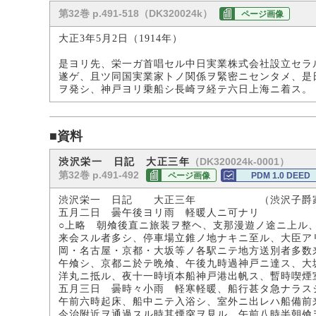
第32巻 p.491-518（DK320024k）
ページ画像
大正3年5月2日（1914年）
是ヨリ先、栄一ガ首唱セル中日実業株式会社設立セラ
遂ゲ、且ツ同国実業家トノ関係ヲ緊密ニセンタメ、是
ヲ発シ、神戸ヨリ乗船シ長崎ヲ経テ六日上海ニ着ス。
■資料
（DK320024k-0001）
渋沢栄一 日記 大正三年
第32巻 p.491-492
ページ画像
PDM 1.0 DEED
渋沢栄一 日記 大正三年 （渋沢子爵家
五月二日 曇午後ヨリ雨 軽暖人ニ可ナリ
○上略 朝飧後直ニ旅装ヲ整ヘ、支那漫遊ノ途ニ上ル
来会スル者多シ、停車場立錐ノ地ナキニ至ル、大臣ア
岡・名古屋・京都・大坂等ノ各駅ニテ地方送別者多数
午飧シ、京都ニ於テ晩飧、午後九時過神戸ニ達ス、大
洋丸ニ抵ル、夜十一時頃本船神戸港出帆ス、暫時喫煙
五月三日 曇時々小雨 軽寒軽暖、船行甚タ急ナラス
午前六時起床、船中ニテ入浴シ、室外ニ出レハ船備前
今治附近ヲ通過スル時其煙突ヲ見ル、午前八時半朝飧