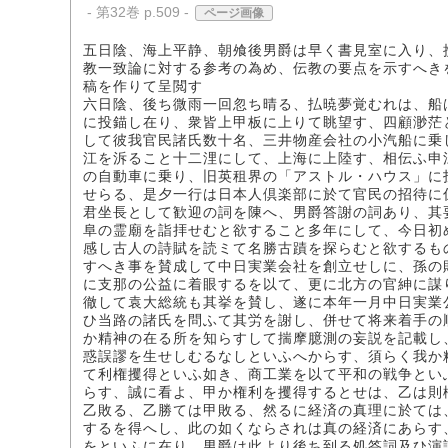
- 第32巻 p.509 -
ページ画像
五日陰、海上平静、朝飧後男爵は早く書見室に入り、
教一致論に対する参考の為め、伝教の要点を示すへき
稿を作りて呈閲す
六日陰、後ち微雨一回忽ち晴る、払暁夢覚むれは、船
に投錨し在り、衆皆上甲板に上りて眺望す、四顧渺茫
して彼我官民諸氏数十名、三井物産会社の小汽船に乗
江を泝ること十二浬にして、上海に上陸す、相伝ふ申
の自動車に乗り、旧英租界の「アストル・ハウス」に
せらる、是夕一行は日本人倶楽部に於て官民の招待に
君坐長として歓迎の詞を陳へ、男爵答謝の詞あり、其
阜の霊廟を詣拝せむと欲すること多年にして、今日初
感し古人の詩賦を読ミて名勝古蹟を探らむと欲するも
すへき事を賛成して中日実業会社を創立せしに、孫の
に支那の公益に着眼するを以て、更に北方の官紳に謀
徹して袁大総統も其挙を賛し、遂に本年一月中日実業
ひ当路の諸氏を問ふて其労を謝し、併せて将来着手の
か精神の在る所を知らすして揣摩臆測の妄説を記載し
惑誤謬を生せしむるなしといふへからす、須らく我か
て利権攫得といふ如き、商工業を以て平和の戦争とい
らす、誠に看よ、甲か権利を攫得するとせは、乙は則
乙敗る、乙勝ては甲敗る、然るに経済の真理に於ては
するを得へし、此の如くならされは真の経済にあらす
をといふに在り、男爵は此より後ち到る処答詞及ひ演