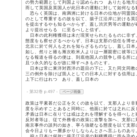
の勢力範囲として列国より認められつゝありたる地方
而して英国及英国人が此日本の運動に対して如何なる
恐らく英国は、南満洲に於ける日本の位地が同盟国
のとして尊重するの故を以て、揚子江沿岸に於ける英
を提出するやも知るべからず、蓋し渋沢男等の運動が
より提出せらるゝに至るべしと信ず。
日本の此利権獲得は未だ現実せられたるものに非ず
態度をも察せざるべからず、日本は支那の信任を博せ
北京に於て何人も之れを知らざるものなし、蓋し日本
如し、然りと雖も漸次欧米人よりは一層親密に彼等に
なる報道を得るの便は、到底他国人の競争し得る所に
且つ永久的なるが故に帰すべきものとす。
日本は常に東洋対西洋の題目の下に、又た同文同教
三の例外を除けば箇人としての日本人に対する信用は
上下に行はれつゝあり、蓋し日本の
- 第32巻 p.497 -
ページ画像
政策は平素甚だ公正を欠くの故を以て、支那人より非
度を示めすことあると同時に、他面に於ては之れに反
矛盾は日本に在りては或は之れを理解するを得べしと
反対者等は、従て外務省の政策に攻撃を加へ、支那に
南京事件の談判の如き、寧ろ強硬なる態度を以て支那
会今日よりも一層多かりしならんとさへ言ふものあり
抑々日本は何故に揚子江沿岸の利権獲得に指を染め