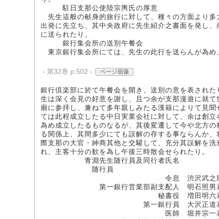
駐日支那公使陸宗輿氏の厚意
先生這般の献身的旅行に対して、種々の方面より多
出発に先立ち、其中央政府に先生紹介之書面を発し、
に送られたり。
銀行集会所の送別午餐会
東京銀行集会所にては、先生の此行を送らんが為め
- 第32巻 p.502 -
ページ画像
銀行倶楽部に於て午餐会を開き、送別の意を表された
生は深く会見の好意を謝し、且つ余が支那漫遊に就て
廟に参拝し、兼ねて多年親しみたる漢籍によりて見聞
ては此程成立したる中日実業会社に対して、余は創立
為め成立したるものなるが、其後変遷して今や北方の
る関係上、其間多少にても誤解の存する事ならんか、
際支那の大官・紳商其他と交驩して、充分其誤解を洗
れ、主客十分の歓を為し午後三時散会せられたり。
青淵先生随行員及同行者氏名
随行員
令息 渋沢武之助
第一銀行営業部副支配人 明石照男
秘書役 増田明六
第一銀行員 大沢正道
医師 堀井宗一