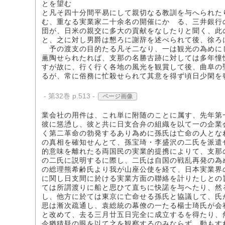
とを望む
と凡そ四十分間平易にして親切なる教訓を与へられた
む、重なる実業家二十余名の開催にかゝる、三井銀行
団が、日米の親交に多大の貢献をなしたりと聞く、此
と、之に対し男爵は懇ろに謝辞を述べられて後、徐ろ
予の渡支の目的たる凡そ二なり、一は観光の為めに
薫陶せられたれば、支那の名勝古跡に対しては多年憧
すが故に、行く行く各地の風光を観賞して後、曲阜の
るが、常に俗務に忙殺せられて其意を得ず頃日少閑を
- 第32巻 p.513 -
ページ画像
業会社の用件は、これ単に附随のことに属す、先年第
彼に慫慂し、彼と共に日支合弁の組織を以て一の企業
く第二革命の勃発するあり為めに孫氏は亡命の人とな
の真相を確知せんとて、孫宝琦・李盛沢の二氏を派遣
的意味を離れたる両国民の実業的提携によりて、支那
の二氏に説明するに際し、二氏は自国の戦乱再発の為
の総理熊希齢氏より我が山座公使を経て、日本実業界
に関し日支間に於ける実業方面の聯絡を計りたしとの
ては所謂渡りに船と思ひて直ちに快諾を与へたり、然
し、他方に於ては東京に亡命せる孫氏と協議して、氏
思は漸次疏通し、袁総統の幕僚の一たる楊士琦氏が会
と改めて、去る三月廿五日完全に成立するを得たり、
今猶猜疑の眼を以て之を観察するのみならず、動もす