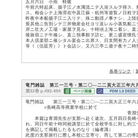
五月六日 小雨 軽暖
午前六時起床、揚子江ノ水濁流ニテ入浴スルヲ得ス、
ス、相会シテ上海滞在中及江蘇・杭州等遊覧ノ日程ヲ
昨夜中本船揚子江ニ入リテ、殊ニ動揺ノ事ナシ、上陸
長其他ニ告別シテ三井物産会社ヨリ送レル小蒸気船ニ
岸ニ壮大ノ工場・家屋ヲ見ル、十時頃上海ニ着シ、直
後旅宿ニテ午飧シ、直ニ領事館ヲ訪ヒ、更ニ盛宣懐氏
本人倶楽部ニ催シタル宴会ニ出席ス、日支間有力ノ人
等《（伍廷芳）》ト会話シ、又六三亭ニ遊テ夜十二時
各巻リンク
竜門雑誌 第三一三号・第二〇―二二頁大正三年六
第32巻 p.492-494
ページ画像
PDM 1.0 DEED
竜門雑誌 第三一三号・第二〇―二二頁大正三年六
○長崎高等商業学校に於て
青淵先
本篇は青淵先生が支那へ赴く途次、五月四日長崎へ
れ、同日午前十時同校講堂に於て全校学生に対し約三
を摘記して掲載したるものなり（編者識）
此度の支那旅行に際し本校に立寄り、而して第二の帝