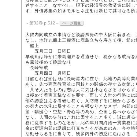
述することゝなすべし、現下の経済界の救済策に関し
す、外債募集の如きモルヒネ注射は断じて其可なる所
- 第32巻 p.512 -
ページ画像
大隈内閣成立の事情など談論風発の中大阪に着きぬ、
なし、地洋丸船上三鞭酒に鹿島立ちを寿きて後、錨の
船上
五月三日 日曜日
早朝船は静かに来島瀬戸を通過せり、穏かなる航海を
も風波極めて静謐なり
長崎寄航
五月四日 月曜日
目醒むれば船は既に長崎港内に在り、此地の高等商業
あり、先づ商業教育並に同校との関係の存する次第よ
凡そ人たるものは志は大に気は小ならざる可からず
は極めて着実真摯なるを要す、而して人世の行路には
部の誘惑は之を看破し易く、又防禦するに難からざる
の努力の水泡に帰することも稀なりとなさず、内部の
望・驕慢心・空想・野心等の為め、企画し得べからざ
なり、人間の失敗はこれに因すること多く、誠に慮る
務に従事するものなるが、此の年月間終始一貫業務に
余の所謂内部の誘惑に打克ちたるが為めのみ、今や時
活動せらるるに当りて、幾多内外の誘惑に迷はさるゝ