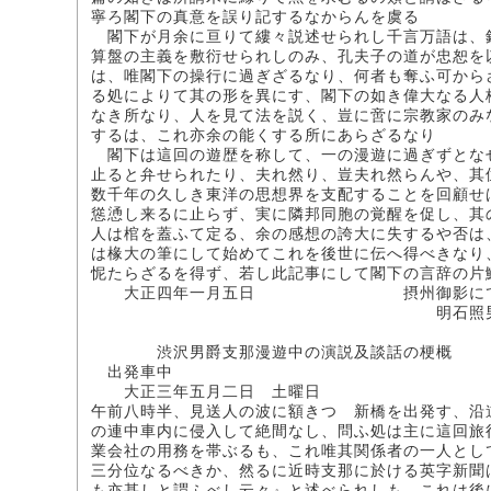
寧ろ閣下の真意を誤り記するなからんを虞る
閣下が月余に亘りて縷々説述せられし千言万語は、
算盤の主義を敷衍せられしのみ、孔夫子の道が忠恕を
は、唯閣下の操行に過ぎざるなり、何者も奪ふ可から
る処によりて其の形を異にす、閣下の如き偉大なる人
なき所なり、人を見て法を説く、豈に啻に宗教家のみ
するは、これ亦余の能くする所にあらざるなり
閣下は這回の遊歴を称して、一の漫遊に過ぎずとな
止ると弁せられたり、夫れ然り、豈夫れ然らんや、其
数千年の久しき東洋の思想界を支配することを回顧せ
慫慂し来るに止らず、実に隣邦同胞の覚醒を促し、其
人は棺を蓋ふて定る、余の感想の誇大に失するや否は
は椽大の筆にして始めてこれを後世に伝へ得べきなり
怩たらざるを得ず、若し此記事にして閣下の言辞の片
大正四年一月五日 摂州御影に
明石照
渋沢男爵支那漫遊中の演説及談話の梗概
出発車中
大正三年五月二日 土曜日
午前八時半、見送人の波に額きつゝ新橋を出発す、沿
の連中車内に侵入して絶間なし、問ふ処は主に這回旅
業会社の用務を帯ぶるも、これ唯其関係者の一人とし
三分位なるべきか、然るに近時支那に於ける英字新聞
も亦甚しと謂ふべし云々』と述べられしも、これは後