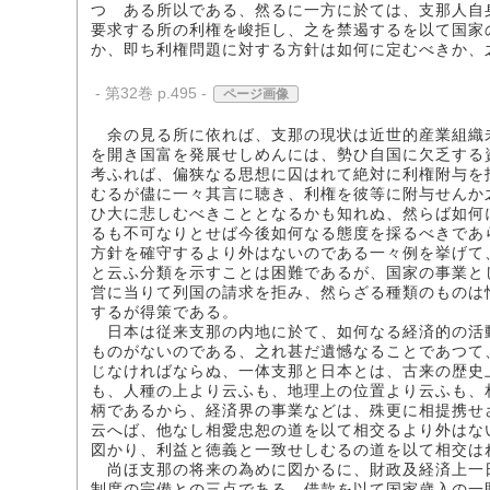
つゝある所以である、然るに一方に於ては、支那人自
要求する所の利権を峻拒し、之を禁遏するを以て国家
か、即ち利権問題に対する方針は如何に定むべきか、
- 第32巻 p.495 -
ページ画像
余の見る所に依れば、支那の現状は近世的産業組織
を開き国富を発展せしめんには、勢ひ自国に欠乏する
考ふれば、偏狭なる思想に囚はれて絶対に利権附与を
むるが儘に一々其言に聴き、利権を彼等に附与せんか
ひ大に悲しむべきこととなるかも知れぬ、然らば如何
るも不可なりとせば今後如何なる態度を採るべきであ
方針を確守するより外はないのである一々例を挙げて
と云ふ分類を示すことは困難であるが、国家の事業と
営に当りて列国の請求を拒み、然らざる種類のものは
するが得策である。
日本は従来支那の内地に於て、如何なる経済的の活
ものがないのである、之れ甚だ遺憾なることであつて
じなければならぬ、一体支那と日本とは、古来の歴史
も、人種の上より云ふも、地理上の位置より云ふも、
柄であるから、経済界の事業などは、殊更に相提携せ
云へば、他なし相愛忠恕の道を以て相交るより外はな
図かり、利益と徳義と一致せしむるの道を以て相交は
尚ほ支那の将来の為めに図かるに、財政及経済上一
制度の完備との三点である、借款を以て国家歳入の一