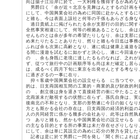
向は揚子江沿岸に於て、一大利権を獲得するが為めな
男爵曰く「余が近々北京を見舞はんとするの計画を
にして、中国興業会社の為めに同国に赴かんとするに
と雖も、今は表面上該社と何等の干係もあらざる身な
過日貴紙上に掲げられたる余が支那行の目的に関す
全然事実相違にして、何等の根拠あることなし、余は
せんものとは余が多年の希望たりしなり、余は支那に
め来たりたることありたり、然りと雖も今日迄は事務
ふれば余も次第に高齢となり、遂に或は健康上遠遊を
る間に漫遊を試むるに如かずと決心し、遂に今回遠か
のゝ、余も身既に老境に達したるものなれば、之れが
ず、従つて旅行中の計画順序等も尚ほ未だ確定し居ら
は、成るべく四月下旬に東京を出発せんとする考なり
に過ぎざるの一事に在り。
抑々客歳中国興業会社の設立せらるゝに当つてや、
的は、日支両国相互間の工業的・商業的及び財政的利
のゝ、創立後は身を退きて直接経営の衝に中たること
北両派未だ敵視するの状態に在らず、孫氏自身は、実
後南北の不和となり、支那の形勢遂に今日の如くなり
方とも斯かる会社の存在は、日支両国の経済的利益の
人の共同経営に係かる幾多の会社あり、此等は自然孰
つゝありと雖も、然かも中国興業会社の設立せらるゝ
の主なる目的とする所の事業は未だ存在せざりしなり
にして、余は単に其設立の為めに応分の努力を貸した
記者は是に於て男爵に一問を発し「聞く所によれば