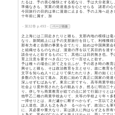
たるは、予の衷心愉快とする処なり、予は大分老衰し
準備なきも、実業の発達進歩を心とせらるゝ諸君の心
今回旅行の目的は単に漫遊に止まる、予の上海へ赴き
十年前に属す、加
- 第32巻 p.493 -
ページ画像
之上海には二回赴きたりと雖も、支那内地の模様は毫
なり。新聞紙上には予の支那旅行を目して、利権獲得
那有力者と合辦の事業を企てたり、始めは中国興業会
と組織せるものなれば、漫遊の序を以て其目的を達す
談合せんと欲するものにて、其他には目的無き也。予
育上注意を要すべき点について一言せんと欲す。
予は種々の場合に於て之を云ふが、予の若き時の教育
興せしと雖も、そは政治教育を主とせり。故に教育を
文字を知らぬ人々によりて保たれたりき。斯の如くに
多数の力を以て進み、其処に始めて真正に国家の発達
深ふせずむばあらず。東京に於てすら、高等商業学校
社会より度外視されたるの観ありき。然るに明治三十
り。併し乍ら商業教育が総ての点に於て行届けりとは
他甲乙二種の商業学校ありて、夫等の学校より年々多
一掃せりとは、未だ遽かに断すべからず。一言以て之
は人道也、誰人も之を為さゞるべからず、政治にも軍
に、其必要や重大なり。富は誰人に拘はらず之を所有
と為す。富めば仁ならずと故人は云へり、而してアリ