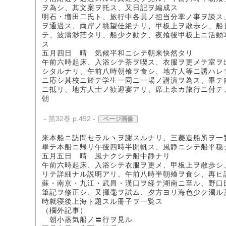
ヲ為シ、其文案ヲ托ス、又日記ヲ編成ス
明石・増田二氏ト、旅行中各員ノ担当分掌ノ事ヲ談ス
ヲ通過ス、両岸ノ眺望佳絶ナリ、甲板上ヲ散歩シ、船
テ、波濤渺茫タリ、船少ク動ク、夜飧後甲板上ニ活動
ス
五月四日 晴 気候平和ニシテ朝来快然タリ
午前六時起床、入浴シテ茶ヲ喫ス、衣服ヲ更メテ室ヲ
シタルナリ、午前八時朝飧ヲ食シ、地方人等ニ誘ハレ
ニ応シ其校ニ於テ学生一同ニ一場ノ講演ヲ為ス、畢テ
ニ抵リ、地方人士ノ歓迎宴アリ、席上余カ旅行ニ付テ
朝
- 第32巻 p.492 -
ページ画像
来本船ニ訪問セラルヽヲ謝スルナリ、三菱造船所ヲ一
畢テ本船ニ帰リ午後四時半開帆ス、風静ニシテ船平穏
五月五日 晴 風ナクシテ船中静ナリ
午前六時起床、入浴シテ衣服ヲ更メ、甲板上ヲ散歩シ
リテ詳細ナル説明アリ、午前八時半朝飧ヲ食シ、再ヒ
蘇・南京・九江・武昌・漢口ヲ経テ湖南ニ至ル、野口
筆記ヲ修正シ、又揮毫ヲ試ム、夕方ヨリ海色少ク濁ル
時就寝後上海ト題スル冊子ヲ一覧ス
（欄外記事）
朝小蒸気船ノ〓行ヲ見ル