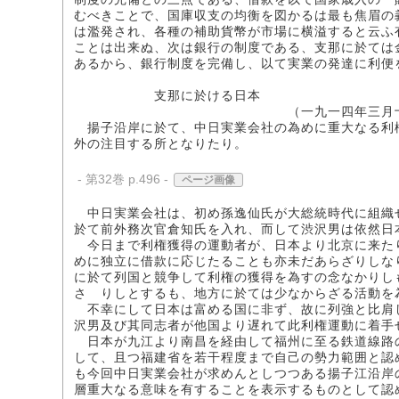
むべきことで、国庫収支の均衡を図かるは最も焦眉の
は濫発され、各種の補助貨幣が市場に横溢すると云ふ
ことは出来ぬ、次は銀行の制度である、支那に於ては
あるから、銀行制度を完備し、以て実業の発達に利便
支那に於ける日本
（一九一四年三月十三日発行「ジヤ
揚子沿岸に於て、中日実業会社の為めに重大なる利
外の注目する所となりたり。
- 第32巻 p.496 -
ページ画像
中日実業会社は、初め孫逸仙氏が大総統時代に組織
於て前外務次官倉知氏を入れ、而して渋沢男は依然日
今日まで利権獲得の運動者が、日本より北京に来た
めに独立に借款に応じたることも亦未だあらざりしな
に於て列国と競争して利権の獲得を為すの念なかりし
さゝりしとするも、地方に於ては少なからざる活動を
不幸にして日本は富める国に非ず、故に列強と比肩
沢男及び其同志者が他国より遅れて此利権運動に着手
日本が九江より南昌を経由して福州に至る鉄道線路
して、且つ福建省を若干程度まで自己の勢力範囲と認
も今回中日実業会社が求めんとしつつある揚子江沿岸
層重大なる意味を有することを表示するものとして認