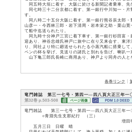
同五時大垣に着す、大阪に於ける新聞記者乗車、先
同七時三十二分京都に着す、第一銀行中川知一・片
す。
同八時二十五分大阪に着す、第一銀行熊谷辰太郎・
山彦一・今西林三郎・岩下清周・岩本栄之助・栗山寛
て船中迄送られたり。
同九時十分神戸三宮に着下車す、第一銀行杉田富・
迎あり、神谷忠雄氏神戸に旅中に在り又来会す、東洋
り、同社より特に廻送せられたる小蒸汽船に搭乗して
ペンの杯を挙げ、見送りの諸氏と別れを告げ、喇叭一
山下亀三郎氏長崎に商用あり、神戸より同舟の人と
各巻リンク
竜門雑誌 第三一七号・第四一―四八頁大正三年一
第32巻 p.503-508
ページ画像
PDM 1.0 DEED
竜門雑誌 第三一七号・第四一―四八頁大正三年一
○青淵先生支那紀行 （三）
増田明
五月三日 日曜 晴
目覚むれば天気晴朗にして、海上平穏、加ふるに瀬