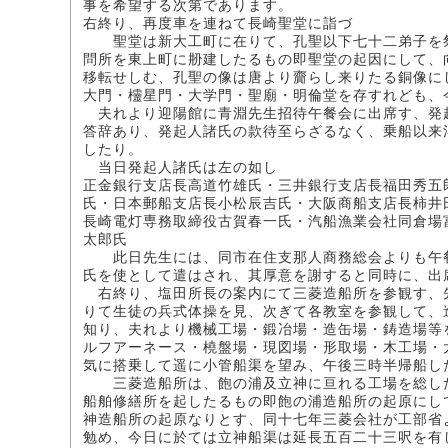
事を希望する次第であります。
右終り、再度車を連ねて長崎聖堂に詣づ
聖堂は新大工町に在りて、孔聖以下七十二弟子を祭
問所を東上町に刱建したるもの即聖堂の起因にして、
移転せしむ、孔聖の像は唐より齎らし来りたる銅像に
大門・欞星門・大学門・聖廟・明倫堂を存すれども、
夫れより迎陽館に青淵先生招待午餐会に出席す、発
答辞あり、発起人諸氏の款待至らざるなく、乗船以来
したり。
当日発起人諸氏は左の如し
正金銀行支店長高道竹雄氏・三井銀行支店長福田秀五
氏・日本郵船支店長小松辰吉氏・大阪商船支店長柿井
長崎電灯専務取締役古賀春一氏・汽船漁業会社同倉場
太郎氏
此日先生には、同市在住支那人商務総会よりも午餐
氏を使として遣はされ、其厚意を謝すると同時に、出
右終り、塩田所長の案内にて三菱造船所を参観す、
りて生徒の兵式体操を見、次ぎて各教室を参観して、
知り、夫れより機械工場・鍛冶場・造缶場・鋳造場等
ルフアーネース・橈盤場・現図場・形取場・木工場・
気に搭乗して遥に小管船渠を望み、午後三時半帰船し
三菱造船所は、飽の浦及立神に亘れる工場を総した
船舶修繕所を起したるもの即飽の浦造船所の起原にし
神造船所の起原なりとす、同十七年三菱会社が工部省
勉め、今日に於ては立神船渠は延長五百二十三呎を有