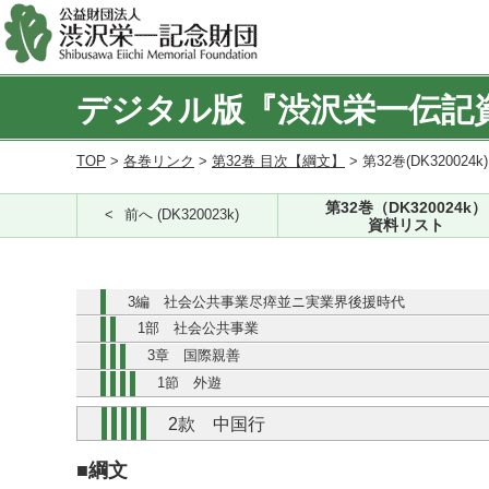
デジタル版『渋沢栄一伝記
TOP
>
各巻リンク
>
第32巻 目次【綱文】
> 第32巻(DK320024k
第32巻（DK320024k）
前へ (DK320023k)
資料リスト
3編 社会公共事業尽瘁並ニ実業界後援時代
1部 社会公共事業
3章 国際親善
1節 外遊
2款 中国行
■綱文