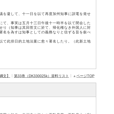
議を凝して、十一日を以て再度加州知事に訓電を発せ
にて、事実は五月十三日午後十一時半を以て閉会した
せり（知事は其回答文に於て、帰化権なき外国人に対
署名を為すは知事としての義務なりと信ずる旨を叙べ
以て此排日的土地法案に愈々署名したり。（此新土地
【綱文】
第33巻（DK330025k）資料リスト
▲
ページTOP