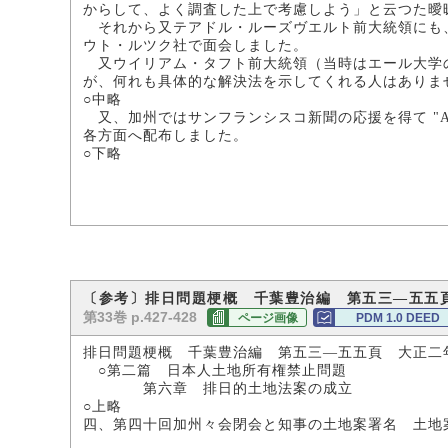
からして、よく調査した上で考慮しよう」と云つた曖
それから又テアドル・ルーズヴエルト前大統領にも、
ウト・ルツク社で面会しました。
又ウイリアム・タフト前大統領（当時はエール大学の
が、何れも具体的な解決法を示してくれる人はありま
○中略
又、加州ではサンフランシスコ新聞の応援を得て "A survey
各方面へ配布しました。
○下略
〔参考〕排日問題梗概 千葉豊治編 第五三―五五
第33巻 p.427-428
ページ画像
PDM 1.0 DEED
排日問題梗概 千葉豊治編 第五三―五五頁 大正二
○第二篇 日本人土地所有権禁止問題
第六章 排日的土地法案の成立
○上略
四、第四十回加州々会閉会と知事の土地案署名 土地