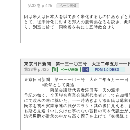
- 第33巻 p.425 -
ページ画像
因は米人は日本人を以て多く米化するものにあらずと
とて、従来帰化に対する邦人の股膏薬なるを説き、此
り、別室に於て一同晩餐を共にし五時散会せり
東京日日新聞 第一三一〇三号 大正二年五月一一
第33巻 p.425
ページ画像
PDM 1.0 DEED
東京日日新聞 第一三一〇三号 大正二年五月一一日
○欣然として発途
商業会議所代表者添田寿一氏の渡米
予記の如く、全国聯合商業会議所代表者として在加州
にて渡米の途に就いた、十一時過ぎより添田氏は薄鼠
氏等を初め実業家連の顔がズラリト其の後に見える、
も斯る見送り中に欠けた事のない盲目の高木代議士が
渋沢男爵が群衆の中から高く帽子を上げて『御機嫌よ