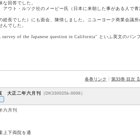
昧な回答でした。
アウト・ルツク社のメービー氏（日本に来朝した事がある人で青
総長でした）にも面会、陳情しました。ニユーヨーク商業会議所
せんでした。
 of the Japanese question in California" 
各巻リンク
第33巻 目次
（DK330025k-0006）
頁 大正二年六月刊
年六月刊
案上下両院を通