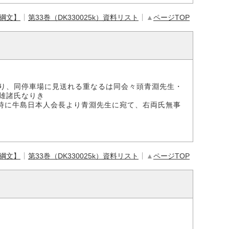
【綱文】
第33巻（DK330025k）資料リスト
▲
ページTOP
り、同停車場に見送れる重なるは同会々頭青淵先生・
雄諸氏なりき
時に牛島日本人会長より青淵先生に宛て、右両氏無事
【綱文】
第33巻（DK330025k）資料リスト
▲
ページTOP