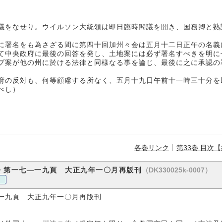
議をなせり。ウイルソン大統領は即日臨時閣議を開き、国務卿と熟
に署名をも為さざる間に第四十回加州々会は五月十二日正午の名義
て中央政府に最後の回答を発し、土地案には必ず署名すべきを明に
ブ案が他の州に於ける法律と同様なる事を論じ、最後に之に承認の
府の反対も、何等顧慮する所なく、五月十九日午前十一時三十分を
べし）
各巻リンク
第33巻 目次
（DK330025k-0007）
・第一七―一九頁 大正九年一〇月再版刊
一九頁 大正九年一〇月再版刊