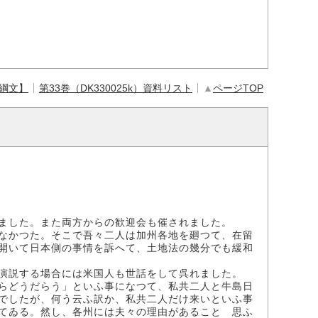
【綱文】
第33巻（DK330025k）資料リスト
▲
ページTOP
ました。また両方からの歓迎会も催されました。
なかつた。そこで吾々二人は加州各地を廻つて、在留
開いて日本側の事情を訴へて、土地法の幾分でも緩和
演説する場合には米国人も世話をして呉れました。
らどうだらう」といふ事になつて、私共二人と牛島日
でしたが、何う云ふ訳か、私共二人だけ来いといふ事
てゐる。然し、各州には夫々の理由があることゝ思ふ