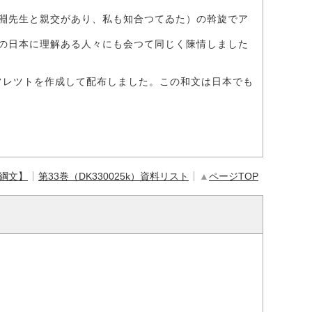
淵先生と親交があり、私も知合つてゐた）の斡旋でア
の日本に理解ある人々にも会つて同じく陳情しました
といふ英文のパンフレツトを作成して配布しました。この和文は日本でも
【綱文】
第33巻（DK330025k）資料リスト
▲
ページTOP