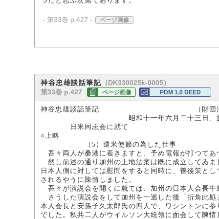
つたと思ふ次第であります。
- 第33巻 p.427 -
ページ画像
（DK330025k-0005）
神谷忠雄談話筆記
第33巻 p.427
ページ画像
PDM 1.0 DEED
神谷忠雄談話筆記 （財団法人竜
昭和十一年六月二十三日、於東京海上ビ
日米同志会に就て
○上略
（5）遣米使節の為した仕事
吾々両人が桑港に着きますと、予め電報が打つてあつ
然し前述の通り加州の土地法案は既に成立してゐまし
日本人側に対しては慰問をすると同時に、善後策とし
されるやうに陳情しました。
吾々が演説会を開くに就ては、加州の日本人会長牛島
さうした演説会をして加州を一巡した後「折角此処ま
本人会長と安孫子久太郎氏の四人で、ワシントンに参
でした。私共二人がウイルソン大統領に面会して陳情