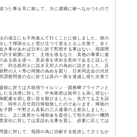
成つた事を耳に致して、大に遺憾に耐へなかつたので
法の成立にも不拘進んて行くことに致しました。彼の
出して帰国せんと思ひ立つて居ると云ふ次第て、全く
如き事があれば日本に於て黙視する事はない、両国間
の許す範囲に於て、土地を借るなり、其他の事業に進
のある処を述べ、其反省を求める意向であると話した
て、到る処邦人に説き又邦人の為めに説きました、且
朝野の人々専心同胞の為めを図り、日米同志会の渋沢
所謂慰問使の点に於ては其の一斑を達成し得た次第て
盛頓に於ては大統領ウイルソン・国務卿ブライアンと
したる法律に対して、中央政府は如何とも為し得ない
御配慮を煩し度い旨を願ひましたら、先方ても之を諒
て、同年八月廿四日帰朝致したのであります。帰朝の
を子爵・中野さん及私の三人連署の上差出しました。
出し、之に政府から補助金を提供して恒久的の一機関
悪宣伝に対しては其誤れる事を質し、必要に応じては
問題に対して、我国の為に功献する処決して少くなか