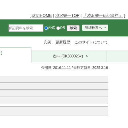
[
財団HOME
|
渋沢栄一TOP
|
『渋沢栄一伝記資料』
]
AND
OR
詳細検索へ
凡例
更新履歴
このサイトについて
k）
次へ (DK330026k)
公開日: 2016.11.11 / 最終更新日: 2025.3.16