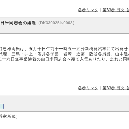
各巻リンク
第33巻 目次
（DK330025k-0003）
○日米同志会の経過
谷忠雄両氏は、五月十日午前十一時五十五分新橋発汽車にて出発せ
代理、三島・井上・酒井各子爵、岩崎・近藤・阪谷各男爵、山本達
二十六日無事桑港着の由日米同志会へ宛て入電ありたり、之れと同
各巻リンク
第33巻 目次
）
爵家所蔵）