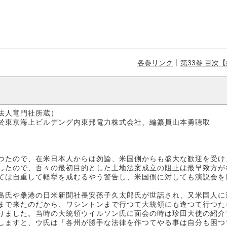
各巻リンク
第33巻 目次
門社所蔵）
ルデング内東邦電力株式会社、編纂員山本勇聴取
たので、在米日本人からは勿論、米国側からも盛大な歓迎を受け
たので、吾々の最初目的とした土地法案成立の阻止は最早致方が
ては自重して軽挙を戒むるやう警告し、米国側に対しても演説会を
氏や桑港の日米新聞社長安孫子久太郎氏が世話され、又米国人に
で来たのだから、ワシントンまで行つて大統領にも逢つて行つた
りました。当時の大統領ウイルソン氏に面会の時は珍田大使の紹介
しますと、ウ氏は「各州が勝手な法律を作つてやる事は自分も困つ