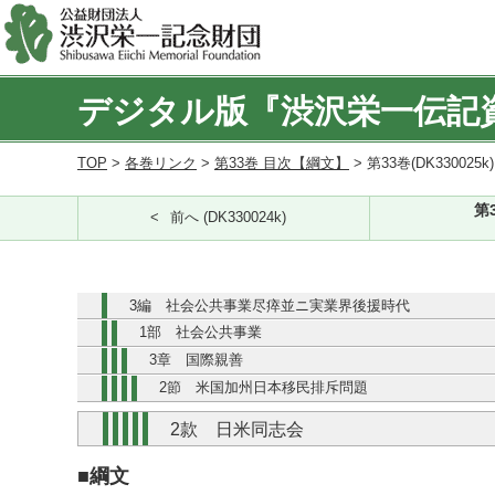
デジタル版『渋沢栄一伝記
TOP
>
各巻リンク
>
第33巻 目次【綱文】
> 第33巻(DK330025k
第
前へ (DK330024k)
3編 社会公共事業尽瘁並ニ実業界後援時代
1部 社会公共事業
3章 国際親善
2節 米国加州日本移民排斥問題
2款 日米同志会
■綱文