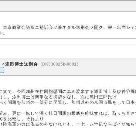
、東京商業会議所ニ懇話会ヲ兼ネタル送別会ヲ開ク。栄一出席シテ
ル。
（DK330025k-0001）
 ○添田博士送別会
に於て、今回加州在住同胞慰問の為め渡米する添田博士及び神谷両
対し、添田博士は簡単なる挨拶をなし、次に島田三郎氏は
く問題を加州の一部分に局限し、加州以外の米国市民をして日本
望み、更に一転して深く排日問題の根底を吟味すれば、取りも直さ
劣を比較し、それより
陸海軍の力に依るの外なけれども、十七・八世紀ならばイザ知ら