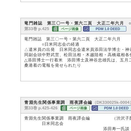
竜門雑誌 第三〇一号・第六二頁 大正二年六月 
第33巻 p.425
ページ画像
PDM 1.0 DEED
竜門雑誌 第三〇一号・第六二頁 大正二年六月
○日米同志会の経過
△遣米員の出発 日米同志会遣米員添田法学博士・神
同副会頭中野武営、松田法相・木越陸相・高橋蔵相各
△添田博士一行着米 添田博士及神谷忠雄氏は、五月
桑港着の電報を発せられたり
（DK330025k-0004
青淵先生関係事業調 雨夜譚会編
第33巻 p.425-426
ページ画像
PDM 1.0 DEED
青淵先生関係事業調 雨夜譚会編 （渋沢子
日米同志会
添田寿一氏談