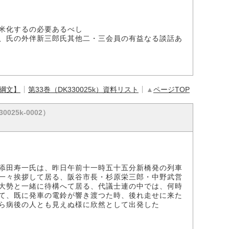
米化するの必要あるべし
、氏の外伴新三郎氏其他二・三会員の有益なる談話あ
【綱文】
第33巻（DK330025k）資料リスト
▲
ページTOP
30025k-0002）
添田寿一氏は、昨日午前十一時五十五分新橋発の列車
一々挨拶して居る、阪谷市長・杉原栄三郎・中野武営
大勢と一緒に待構へて居る、代議士連の中では、何時
て、既に発車の電鈴が響き渡つた時、後れ走せに来た
ら病後の人とも見えぬ様に欣然として出発した