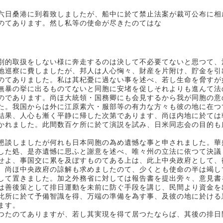
六日桑港に到着致しましたが、船中に於て禁止法案が裁可公布に相
のてあります。然し私等の使命が尽きたのてはな
別的取扱をしない様に奔走するのは決して不必要てないと思つて、
地巡察に費しましたが、邦人は人心恟々、財産を片附け、貯金を引
のてありました。私は其杞憂に過ない事を述べ、若し生命を脅すが
無暴の挙に出るものてないと同胞に安堵を促しそれよりも進んて法
のであります。尚ほ大統領・国務卿にも会見するから我が同胞の意
た。我国からは外に江原素六・服部等の有力な方々も彼の地に在つ
結果、人心も漸く平静に帰した次第であります、尚ほ内地に於ては
かれました。此間数百ケ所に於て演説を試み、日米同志会の目的も
懇談しましたが何れも日本同胞の為め遺憾な事と申されました。華
した処、是亦遺憾に思ふと謝意を述べ、唯々州の立法に依つて決議
せよ、事国交に累を及ぼすものてある上は、此上中央政府として、
、尚ほ中央政府の諒解も求めましたのて、少くとも使命の半は竭し
して置きました。加之外務省に対しては報告書を提出旁々、意見書
は善後策として排日運動を未前に防ぐ手段を講じ、民間より資金を
此所に於て予備智識を得、万端の準備を為す事、及彼の地に於ける
ます。
つたのてありますが、若し其実現を得て居つたならば、其後の排日