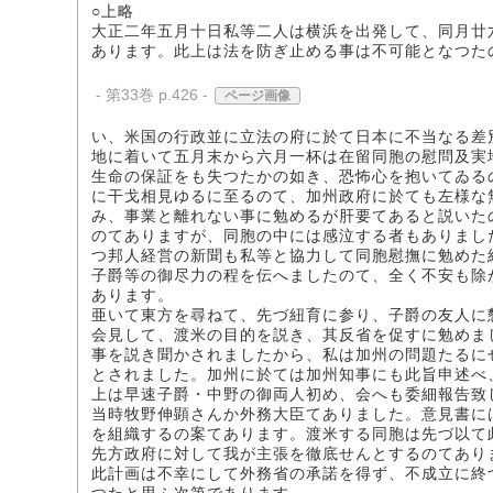
○上略
大正二年五月十日私等二人は横浜を出発して、同月廿
あります。此上は法を防ぎ止める事は不可能となつた
- 第33巻 p.426 -
ページ画像
い、米国の行政並に立法の府に於て日本に不当なる差
地に着いて五月末から六月一杯は在留同胞の慰問及実
生命の保証をも失つたかの如き、恐怖心を抱いてゐる
に干戈相見ゆるに至るのて、加州政府に於ても左様な
み、事業と離れない事に勉めるが肝要てあると説いた
のてありますが、同胞の中には感泣する者もありまし
つ邦人経営の新聞も私等と協力して同胞慰撫に勉めた
子爵等の御尽力の程を伝へましたのて、全く不安も除
あります。
亜いて東方を尋ねて、先づ紐育に参り、子爵の友人に
会見して、渡米の目的を説き、其反省を促すに勉めま
事を説き聞かされましたから、私は加州の問題たるに
とされました。加州に於ては加州知事にも此旨申述べ
上は早速子爵・中野の御両人初め、会へも委細報告致
当時牧野伸顕さんか外務大臣てありました。意見書に
を組織するの案てあります。渡米する同胞は先づ以て
先方政府に対して我が主張を徹底せんとするのてあり
此計画は不幸にして外務省の承諾を得ず、不成立に終