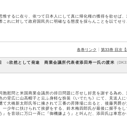
思惟するに在り、依つて日本人にして真に帰化権の獲得を欲せば、
際これに対して政府国民共に明確なる態度を採らんことを以てせり
各巻リンク
第33巻 目次
（DK3
日 ○欣然として発途 商業会議所代表者添田寿一氏の渡米
同胞慰問と米国商業会議所の排日問題に尽せし好意を謝する為め、
色の背広に山高帽子と云ふ身軽な扮装《いでたち》にて、見送人に
軈て大橋新太郎氏等に擁されて三番の昇降場に出ると、後藤男爵が
、一少年に扶けられて挨拶をする、鈴木梅四郎氏が最後に握手をし
う』を音頭に万口一斉に『御機嫌よう』と叫んだ、添田氏は車窓か