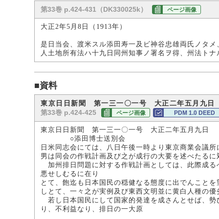
第33巻 p.424-431（DK330025k）
ページ画像
大正2年5月8日（1913年）
是日当会、渡米スル添田寿一及ビ神谷忠雄両氏ノタメ
人土地所有法ハ十九日同州知事ノ署名ヲ得、州法トナ
■資料
東京日日新聞 第一三一〇一号 大正二年五月九日
第33巻 p.424-425
ページ画像
PDM 1.0 DEED
東京日日新聞 第一三一〇一号 大正二年五月九日
○添田博士送別会
日米同志会にては、八日午後一時より東京商業会議所
男は同会の作戦計画及び之が成行の大要を述べたるに
加州排日問題に対する作戦計画としては、此際成るべ
悪せしむるに在り
とて、飽迄も日本国民の穏健なる態度に出でんことを
しとて、一々之が実例及び東西文明並に黄白人種の優
若し日本国民にして国家的発達を成さんとせば、勢ひ
り、不利益なり、排日の一大原