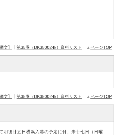
【綱文】
第35巻（DK350024k）資料リスト
▲
ページTOP
【綱文】
第35巻（DK350024k）資料リスト
▲
ページTOP
て明後廿五日横浜入港の予定に付、来廿七日（日曜