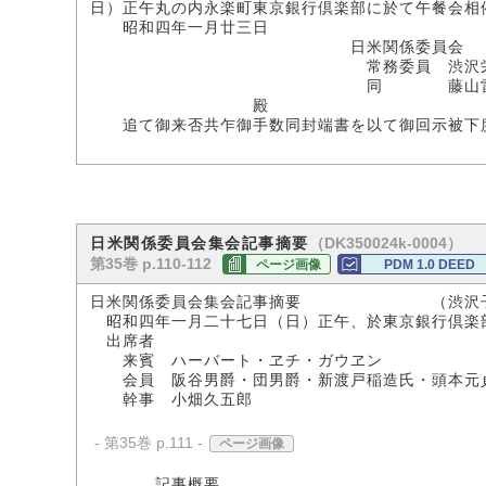
日）正午丸の内永楽町東京銀行倶楽部に於て午餐会相
昭和四年一月廿三日
日米関係委員会
常務委員 渋沢栄
同 藤山雷
殿
追て御来否共乍御手数同封端書を以て御回示被下
（DK350024k-0004）
日米関係委員会集会記事摘要
第35巻 p.110-112
ページ画像
PDM 1.0 DEED
日米関係委員会集会記事摘要 （渋沢子
昭和四年一月二十七日（日）正午、於東京銀行倶楽
出席者
来賓 ハーバート・ヱチ・ガウヱン
会員 阪谷男爵・団男爵・新渡戸稲造氏・頭本元貞
幹事 小畑久五郎
- 第35巻 p.111 -
ページ画像
記事概要