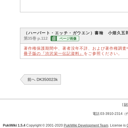
（ハーバート・エッチ・ガウエン）書翰 小畑久五
第35巻 p.112
ページ画像
著作権保護期間中、著者没年不詳、および著作権調査
冊子版の『渋沢栄一伝記資料』
をご参照ください。
前へ DK350023k
[
財
電話:03-3910-231
PukiWiki 1.5.4
Copyright © 2001-2020
PukiWiki Development Team
. License is