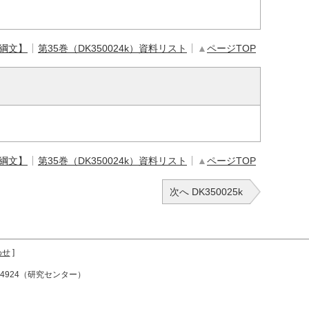
【綱文】
第35巻（DK350024k）資料リスト
▲
ページTOP
【綱文】
第35巻（DK350024k）資料リスト
▲
ページTOP
次へ DK350025k
わせ
]
72-4924（研究センター）