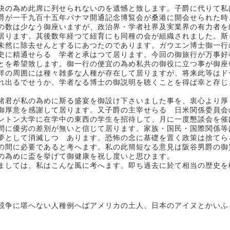
快の為め此席に列せられないのを遺憾と致します。子爵に代りて私
爵が一千九百十五年パナマ開通記念博覧会が桑港に開会せられた時
の数は少なう御座いますが、政治界・学者社界及実業界の有力者を
居ります。其後数年経つて紐育にも同種の会が組織されました。斯
未然に除去せんとするにあつたのであります。ガウエン博士御一行
史に精通せらるゝ学者と承はつて居ります。今回の御旅行が万事好
とを希望致します。御一行の便宜の為め私共の御役に立つ事が御座
洋の周囲には種々雑多な人種が存在して居りますが、将来此等はド
れ出るでせうか、学者なる博士の御説明を聴くことを得ば幸と存じ
諸君が私の為めに斯る盛宴を御設け下さいました事を、衷心より厚
御厚意を感謝して居ります。又子爵の主宰せらるゝ日米関係委員会
ントン大学に在学中の東西の学生を招待して、月に一度懇談会を催
間に優劣の差別が無いと信じて居ります。家族・国民・国際関係等
夢として消滅しつゝあります。恐怖の念に基礎を置く政策は捨てら
の間に必要であると考へます。私の此簡短なる意見は阪谷男爵の御
の為めに盃を挙げて御健康を祝し度いと思ひます。
ましては、私はこんな風に考へます。即ち過去に於て相当の歴史を
競争に堪へない人種例へばアメリカの土人、日本のアイヌとかいふ