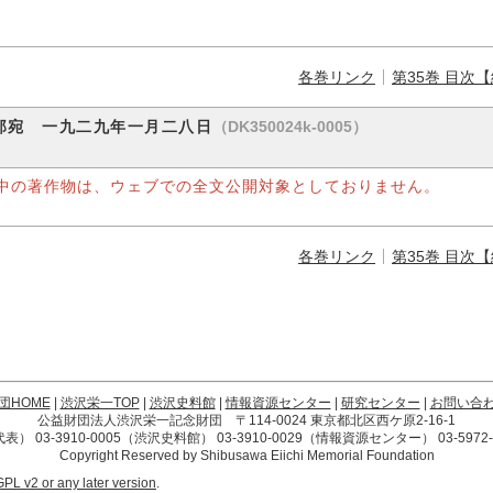
各巻リンク
第35巻 目次
（DK350024k-0005）
郎宛 一九二九年一月二八日
中の著作物は、ウェブでの全文公開対象としておりません。
各巻リンク
第35巻 目次
団HOME
|
渋沢栄一TOP
|
渋沢史料館
|
情報資源センター
|
研究センター
|
お問い合
公益財団法人渋沢栄一記念財団 〒114-0024 東京都北区西ケ原2-16-1
4（代表） 03-3910-0005（渋沢史料館） 03-3910-0029（情報資源センター） 03-59
Copyright Reserved by Shibusawa Eiichi Memorial Foundation
GPL v2 or any later version
.