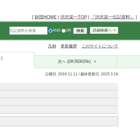
[
財団HOME
|
渋沢栄一TOP
|
『渋沢栄一伝記資料』
]
AND
OR
詳細検索へ
凡例
更新履歴
このサイトについて
k）
次へ (DK350025k)
公開日: 2016.11.11 / 最終更新日: 2025.3.16