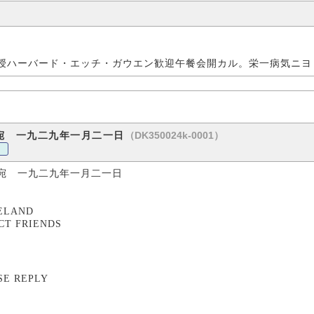
授ハーバード・エッチ・ガウエン歓迎午餐会開カル。栄一病気ニヨ
（DK350024k-0001）
宛 一九二九年一月二一日
宛 一九二九年一月二一日
）
ELAND
CT FRIENDS
SE REPLY