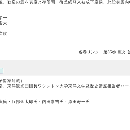
催、歓迎の意を表度と存候間、御差繰尊来被成下度候、此段御案内
一
太
度候
各巻リンク
第35巻 目次
爵家所蔵）
部、東洋観光団団長ワシントン大学東洋文学及歴史講座担当者ハー
氏・服部金太郎氏・内田嘉吉氏・添田寿一氏