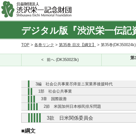
デジタル版『渋沢栄一伝記
TOP
>
各巻リンク
>
第35巻 目次【綱文】
> 第35巻(DK350024k
第
前へ (DK350023k)
3編 社会公共事業尽瘁並ニ実業界後援時代
1部 社会公共事業
3章 国際親善
2節 米国加州日本移民排斥問題
3款 日米関係委員会
■綱文