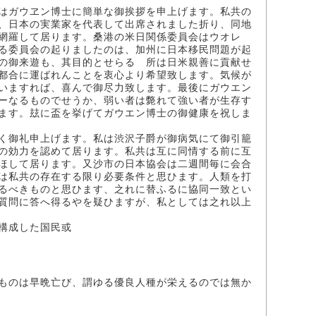
はガウヱン博士に簡単な御挨拶を申上げます。私共の
、日本の実業家を代表して出席されました折り、同地
網羅して居ります。桑港の米日関係委員会はウオレ
る委員会の起りましたのは、加州に日本移民問題が起
の御来遊も、其目的とせらるゝ所は日米親善に貢献せ
都合に運ばれんことを衷心より希望致します。気候が
いますれば、喜んで御尽力致します。最後にガウエン
ーなるものでせうか、弱い者は斃れて強い者が生存す
ます。玆に盃を挙げてガウエン博士の御健康を祝しま
く御礼申上げます。私は渋沢子爵が御病気にて御引籠
の効力を認めて居ります。私共は互に同情する前に互
ほして居ります。又沙市の日本協会は二週間毎に会合
は私共の存在する限り必要条件と思ひます。人類を打
るべきものと思ひます、之れに替ふるに協同一致とい
質問に答へ得るやを疑ひますが、私としては之れ以上
構成した国民或
ものは早晩亡び、謂ゆる優良人種が栄えるのでは無か