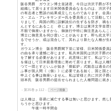
阪谷男爵 ガウヱン博士並諸君、今日は渋沢子爵が不
組織して居ります日米関係委員会なるものは、渋沢子
の有志者と懇談の結果成立したものであります。会員
ス・ヱム・アレキサンダー氏を委員長として活動して
りまして、両国の間に誤解訛伝の生ずるを防ぎ、禍を
んとするにあることゝ存じます。博士は東洋文学並歴
不順で御座いますから、御旅行中特に御注意あらんこ
博士に御意見を伺ひ度いことがあります。即ち此太平
るでせうか、或は混合して、其れより新たな人種が生
す。
ガウエン博士 阪谷男爵閣下並に皆様、日米関係委員
の由を承り遺憾に存じます。私共米国民は渋沢子爵の
を了解する必要があります。此意味に於て、私はワシ
を催ほして日米親善増進に努めて居ります。私は人種
つて一団とすといふが如き「熔鉱炉」式観念は過去の
ふ事が箇人間《（個）》に必要である如く、国と国と
申上ぐる事は御座いません。私は皆様と共に渋沢子爵
頭本氏 阪谷男爵の提出せられました人種問題に就き
- 第35巻 p.112 -
ページ画像
は人種は、容易に滅亡する事は無いと思ひます。然し
らうかと思ひます。
午後一時半閉会