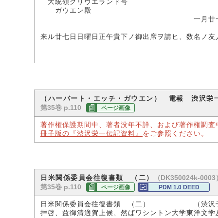
大統領クリヴエランド号
ガウエン殿
一月廿一
渋
来ル廿七日日曜日正午貴下ノ御出席ヲ請ヒ、数名ノ友
（ハーバート・エッチ・ガウエン） 電報 渋沢栄
第35巻 p.110
ページ画像
著作権保護期間中、著者没年不詳、および著作権調査
冊子版の『渋沢栄一伝記資料』
をご参照ください。
（DK350024k-0003
日米関係委員会往復書類 （二）
第35巻 p.110
ページ画像
PDM 1.0 DEED
日米関係委員会往復書類 （二） （渋沢子
拝啓、益御清適賀上候、然ばワシントン大学東洋文学