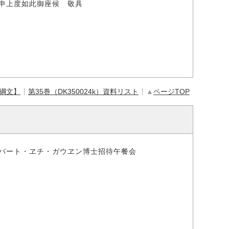
申上度如此御座候 敬具
【綱文】
第35巻（DK350024k）資料リスト
▲
ページTOP
バート・ヱチ・ガウヱン博士招待午餐会