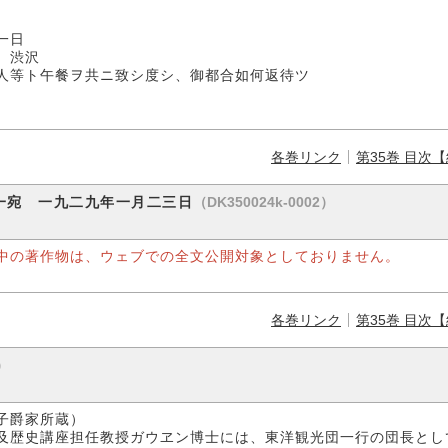
日
沢
人等ト午餐ヲ共ニ致シ度シ、御都合如何返待ツ
各巻リンク
第35巻 目次
（DK350024k-0002）
一宛 一九二九年一月二三日
中の著作物は、ウェブでの全文公開対象としておりません。
各巻リンク
第35巻 目次
）
爵家所蔵）
及歴史講座担任教授ガウヱン博士には、東洋観光団一行の団長とし