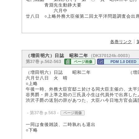
青淵先生動静大要
六月中
廿八日 ○上略外務大臣催第二回太平洋問題調査会出
各巻リンク
（DK370124k-0003）
（増田明六）日誌 昭和二年
第37巻 p.562-563
ページ画像
PDM 1.0 DEED
（増田明六）日誌 昭和二年 （増田正
六月廿八日 火 晴 
○上略
午後一時、外務大臣官邸ニ於ける同大臣主催の、太平
谷男爵・井上準之助の三氏及小生は代員外で出席した
渋沢子爵の送別の辞があつた、大臣ハ今日地方官会議
- 第37巻 p.563 -
ページ画像
一同は食後雑談、二時孰れも退出
○下略