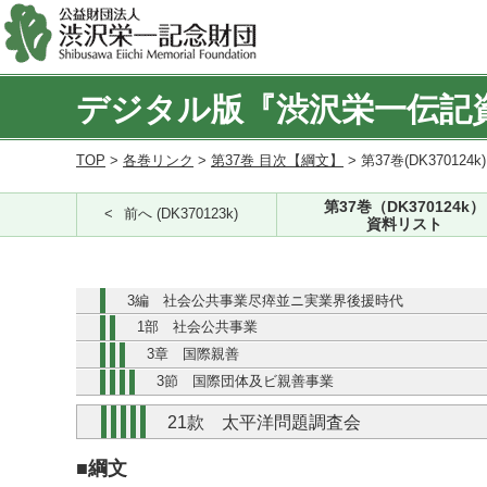
デジタル版『渋沢栄一伝記
TOP
>
各巻リンク
>
第37巻 目次【綱文】
> 第37巻(DK370124k
第37巻（DK370124k）
前へ (DK370123k)
資料リスト
3編 社会公共事業尽瘁並ニ実業界後援時代
1部 社会公共事業
3章 国際親善
3節 国際団体及ビ親善事業
21款 太平洋問題調査会
■綱文