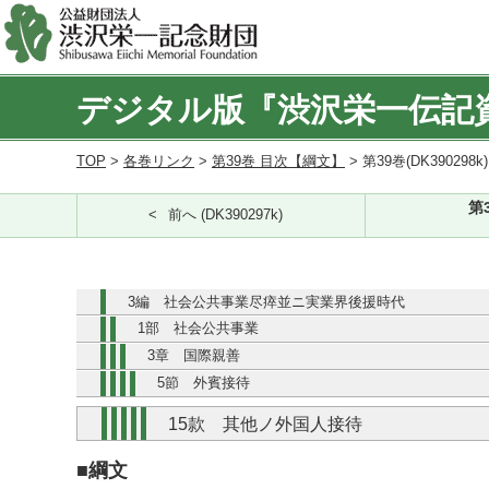
デジタル版『渋沢栄一伝記
TOP
>
各巻リンク
>
第39巻 目次【綱文】
> 第39巻(DK390298k
第
前へ (DK390297k)
3編 社会公共事業尽瘁並ニ実業界後援時代
1部 社会公共事業
3章 国際親善
5節 外賓接待
15款 其他ノ外国人接待
■綱文