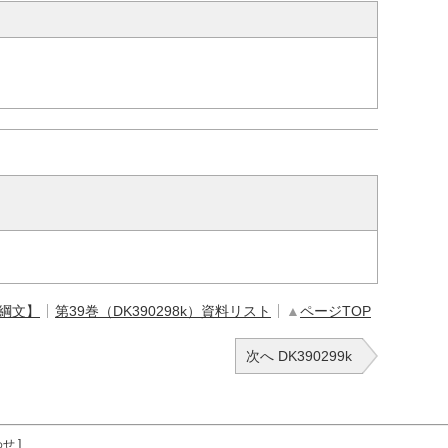
【綱文】
第39巻（DK390298k）資料リスト
▲
ページTOP
次へ DK390299k
わせ
]