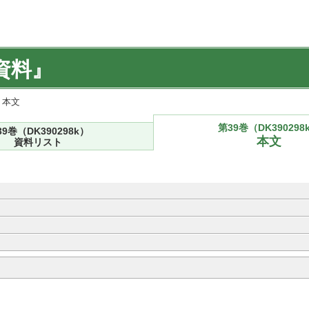
資料』
) 本文
第39巻（DK390298
39巻（DK390298k）
本文
資料リスト