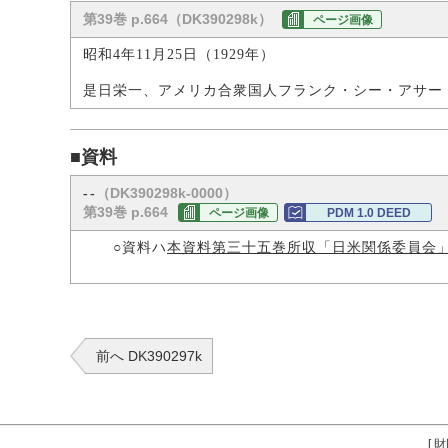
第39巻 p.664（DK390298k）
ページ画像
昭和4年11月25日（1929年）
是日栄一、アメリカ合衆国人フランク・シー・アサー
■資料
（DK390298k-0000）
--
第39巻 p.664
ページ画像
PDM 1.0 DEED
○資料ハ
本資料第三十五巻所収「日米関係委員会
前へ DK390297k
[
財