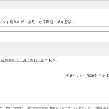
トント飛鳥山邸ニ会見、移民問題ニ就キ懇談ス。
」昭和四年十一月十四日ノ条
ニ収ム。
各巻リンク
第39巻 目次
団HOME
|
渋沢栄一TOP
|
渋沢史料館
|
情報資源センター
|
研究センター
|
お問い合