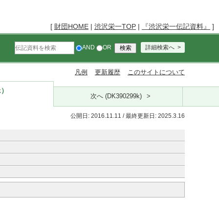
[
財団HOME
|
渋沢栄一TOP
|
『渋沢栄一伝記資料』
]
AND
OR
詳細検索へ
凡例
更新履歴
このサイトについて
k）
次へ (DK390299k)
公開日: 2016.11.11 / 最終更新日: 2025.3.16