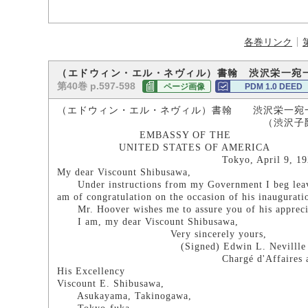
各巻リンク
（エドウィン・エル・ネヴィル）書翰 渋沢栄一宛
第40巻 p.597-598
ページ画像
PDM 1.0 DEED
（エドウィン・エル・ネヴィル）書翰 渋沢栄一宛
（渋沢子爵家所
EMBASSY OF THE
UNITED STATES OF AMERICA
Tokyo, April 9, 192
My dear Viscount Shibusawa,
Under instructions from my Government I beg leave t
am of congratulation on the occasion of his inaugurati
Mr. Hoover wishes me to assure you of his apprecia
I am, my dear Viscount Shibusawa,
Very sincerely yours,
(Signed) Edwin L. Nevillle
Chargé d'Affaires ad int
His Excellency
Viscount E. Shibusawa,
Asukayama, Takinogawa,