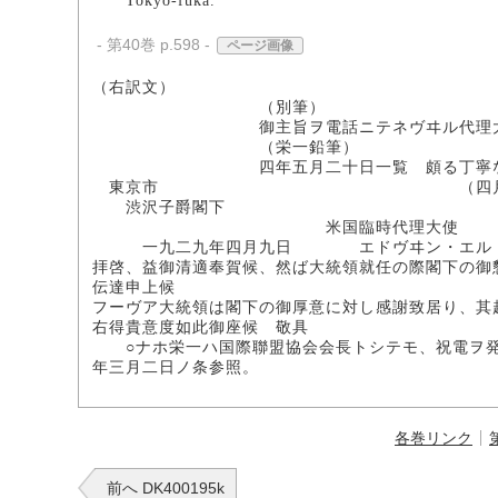
Tokyo-fuka.
- 第40巻 p.598 -
ページ画像
（右訳文）
（別筆）
御主旨ヲ電話ニテネヴヰル代理大使
（栄一鉛筆）
四年五月二十日一覧 頗る丁寧なる来信
東京市 （四月十日
渋沢子爵閣下
米国臨時代理大使
一九二九年四月九日 エドヴヰン・エル・
拝啓、益御清適奉賀候、然ば大統領就任の際閣下の御
伝達申上候
フーヴア大統領は閣下の御厚意に対し感謝致居り、其
右得貴意度如此御座候 敬具
○ナホ栄一ハ国際聯盟協会会長トシテモ、祝電ヲ発
年三月二日ノ条参照。
各巻リンク
前へ DK400195k