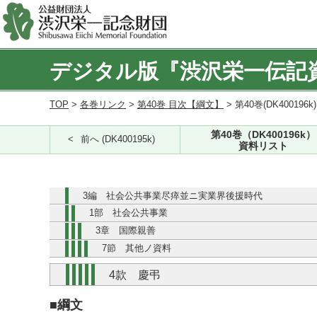
デジタル版『渋沢栄一伝記
TOP
>
各巻リンク
>
第40巻 目次【綱文】
> 第40巻(DK400196k
第40巻（DK400196k）
前へ (DK400195k)
資料リスト
3編 社会公共事業尽瘁並ニ実業界後援時代
1部 社会公共事業
3章 国際親善
7節 其他ノ資料
4款 慶弔
■綱文