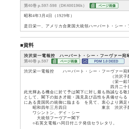
第40巻 p.597-598（DK400196k）
ページ画像
昭和4年3月4日（1929年）
是日栄一、アメリカ合衆国大統領ハーバート・シー・
■資料
渋沢栄一電報控 ハーバート・シー・フーヴァー宛
第40巻 p.597
ページ画像
PDM 1.0 DEED
渋沢栄一電報控 ハーバート・シー・フーヴァー宛
（渋沢子爵家所
（栄一鉛筆
四月二十日一
此光輝ある機会に於て予は閣下に対し最も熱誠なる敬
として、閣下の如き才能・識見及び品性を具備せらる
にある貴国民の統御に臨まるゝを見て、衷心より満足
昭和四年三月四日 東京 渋沢子
ワシントン、デイ・シー
大統領フーヴアー閣下
○右英文電報ハ同日付ニテ発信セラレタリ。