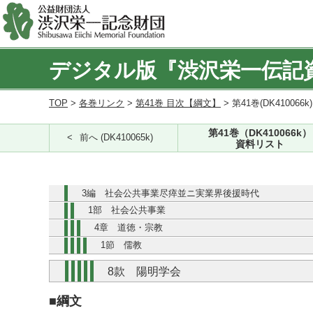
デジタル版『渋沢栄一伝記
TOP
>
各巻リンク
>
第41巻 目次【綱文】
> 第41巻(DK410066k
第41巻（DK410066k）
前へ (DK410065k)
資料リスト
3編 社会公共事業尽瘁並ニ実業界後援時代
1部 社会公共事業
4章 道徳・宗教
1節 儒教
8款 陽明学会
■綱文