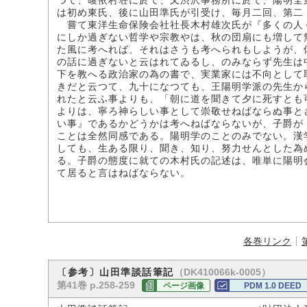
つて、曖依村荘に於て、又渋沢事務所に於て、陽明全
は初め東氏、後に山田準氏が引受け、毎月二回、第二
嘗て東洋生命保険会社社長木村雄次氏が『多くの人
にしか過ぎない哲学や宗教やは、秋の団扇にも増して
た風に考へれば、それはさうも考へられもしようが、
の話に過ぎないと云はれてゐるし、のみならず先生は
下を教へる政治家の為の書で、実業家には不向として
きだと云つて、九十になつても、王陽明学派の先生か
れたと云ふ事よりも、「朝に道を聞きて夕に死すとも
よりは、寧ろ神らしい事として崇敬せねばならぬ事と
い事』であるかどうかは考へねばならないが、子爵が
ことは全然同感である。陽明学のことのみでない。漢
しても、生ある限り、聞き、知り、努力せんとした為
る。子爵の態度に就ての木村氏の記述は、唯単に陽明
て居ると言はねばならない。
各巻リンク
（DK410066k-0005）
〔参考〕山田準談話筆記
第41巻 p.258-259
ページ画像
PDM 1.0 DEED