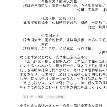
奉挽青淵子爵渋沢先生
理財経世済時功。遺業千秋恵化崇。心学聖賢誠意足
曾川 高島愿 拝
○
挽渋沢翁（次故人韻）
修養深宏福徳全。位階勲爵更超然。遐齢九十新加二
蒲堂 垂井明
○
弔青淵居士
噫青淵大士。雨暗晩秋天。遽駭梁摧響。涙漓仏位前
同偈
諸行無常。名利皆空。煩悩滅却。火亦清風。
多門王
次に追悼演説となり、先づ東正堂氏立ちて
『余は同郷人島田蕃根翁の紹介にて始めて先生に面
に力を添へられたり。爾来四十年に近き長年月の間終
たるも陽明学は全く門外漢なり。されば今陽明学会の
する為なり。但陽明学は如何にも結構なる学問なれ共
しが、其後の年月は随分長かりき。先生は論語に於て
一致せる説なり。先生が野に下らるゝ時、親友玉乃世
をもつて商業を営むべしとて断然初志を達せられたり
- 第41巻 p.255 -
ページ画像
東氏の追悼講演が終るや、会員一同記念写真を撮影し