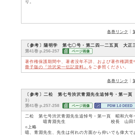
り。
各巻リンク
〔参考〕陽明学 第七〇号・第二四―二五頁 大正
第41巻 p.256-257
ページ画像
著作権保護期間中、著者没年不詳、および著作権調査
冊子版の『渋沢栄一伝記資料』
をご参照ください。
各巻リンク
〔参考〕二松 第七号渋沢青淵先生追悼号・第一頁
3）
第41巻 p.257-258
ページ画像
PDM 1.0 DEED
二松 第七号渋沢青淵先生追悼号・第一頁 昭和六年
噫青淵先生 校長 山田
○上略
噫、青淵先生、先生は何れの方面から仰いでも偉大で