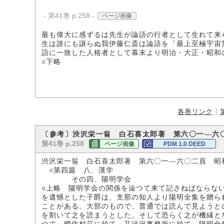
- 第41巻 p.258 -
ページ画像
最も偉大に感ずるは先生が論語の行者として生れて来
生は誰にも譲らぬ我伊藤仁斎は論語を「最上至極宇宙
語に一致した人格者として幕末より明治・大正・昭和
○下略
各巻リンク
〔参考〕渋沢栄一翁 白石喜太郎著 第六〇一―六
第41巻 p.258
ページ画像
PDM 1.0 DEED
渋沢栄一翁 白石喜太郎著 第六〇一―六〇二頁 昭
○第四篇 八、漢学
その四、陽明学会
○上略 陽明学会の関係を辿つて来て記さねばならな
を遺憾とした子爵は、支那の知人より陽明全集を贈ら
ことがある。大部のもので、普通では読んで見ようと
を割いて之を読まうとした。そして恐らく之が機縁と