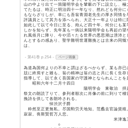
山の中より出て一箇陽明学会を輦轂の下に設立し、極
てたるは、時正に明治四十一年なり、然れども何分に
もならざりしが、幸にも吾翁青淵老先生の厚き同情を
評議員として其力を添へられ、大正十一年よりは特に
如此して以て今日に至る、殆んど四十年、何分にも某
しかを知らず、先年某も一病以来陽明学会も再起の望
れ風俗月に降り、今や滔々たる世界の悪思潮は滂沛と
んとするの感あり、聖学難明世運難挽とは古来の同慨
は、
- 第41巻 p.254 -
ページ画像
為道為国何よりの不幸と謂はざるべからず、某も亦已
玆に終焉すと雖も、翁の精神は翁の志と共に長く生存
指導して、以て永く吾国家の守護神となられんことを
昭和六年十二月十四日
陽明学会 東敬治 拝
祭文の朗読了りて、参列者順次に肖像の前に到りて稽
挽詩を供して各朗吟される。
悼渋沢子爵
粋然至正更無私。尽国勲労天地知。范蠡去官論貨殖
寂寂。喪斯賢哲万人悲。
米津逸三拝《（マ
○