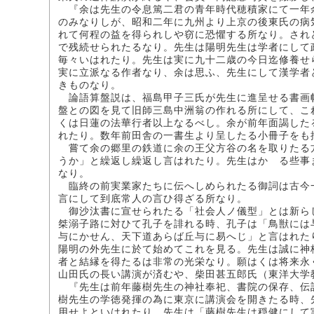
『余は先生の令息篤二君の青年時代穂積家にて一年
のみなりしが、昭和二年に九州より上京の後東氏の病
れて何程の益を得られしや窃に恐懼する所なり。され
で残続せられたるなり。先生は陽明先生は学者にして
毎々いはれたり。先生は実に九十二歳の今日迄修養せ
実に立派なる作者なり、余は思ふ、先生にして漢学者
きものなり。
論語算盤説は、福島甲子三氏が先生に進呈せる書画
盤との図を見て旧師三島中洲翁の作れる所にして、こ
くは日蓮の法華行者以上なるべし。余が前年面謁した
れたり。数年前田舎の一書生より呈したる小冊子をも
嘗て余の郷里の鉄道に余の王父方谷の名を取りたる
うか」と繰返し繰返し言はれたり。先生はかゝる些事
なり。
臨終の前実業家たちに伝へしめられたる御詞は古今
言にして到底常人の言ひ得ざる所なり。
御沙汰書に宣せられたる「社会人ノ儀型」とは新ら
桀溺子路に対ひて孔子を誹れる時、孔子は「鳥獣には
与にかせん、天下道あらば丘与に易へじ」と言はれた
陽明の外先生に於て始めてこれを見る。先生は誠に神
者と結縁を得たるは非常の光栄なり。願はくは将来永
山田氏の長い講演が済むや、柴田甚五郎氏（東洋大学
『先生は前年藤樹先生の神社奉祀、書院の保存、伝
樹先生の学徳発揮の為に東京に講演会を開きたる時、
用せよといはれたり。先生は「藤樹先生は穏健にして