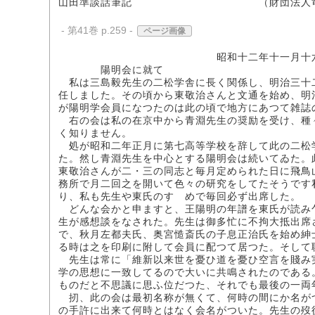
山田準談話筆記 （財団法人竜門
- 第41巻 p.259 -
ページ画像
昭和十二年十一月十六日 於麹町三
陽明会に就て
私は三島毅先生の二松学舎に長く関係し、明治三十
任しました。その頃から東敬治さんと文通を始め、明
が陽明学会員になつたのは此の頃で地方にあつて雑誌
右の会は私の在京中から青淵先生の奨励を受け、種
く知りません。
処が昭和二年正月に第七高等学校を辞して此の二松
た。然し青淵先生を中心とする陽明会は続いてゐた。
東敬治さんが二・三の同志と毎月定められた日に飛鳥
務所で月二回之を開いて色々の研究をしてたそうです
り、私も先生や東氏のすゝめで毎回必ず出席した。
どんな会かと申ますと、王陽明の年譜を東氏が読み
生が感想談をなされた。先生は御多忙に不拘大抵出席
で、秋月左都夫氏、奥宮慥斎氏の子息正治氏を始め紳
る時は之を印刷に附して会員に配つて居つた。そして
先生は常に「維新以来世を憂ひ道を憂ひ空言を賤み
学の思想に一致してるので大いに共鳴されたのである
ものだと不思議に思ふ位だつた、それでも最後の一両
扨、此の会は最初名称が無くて、何時の間にか名が
の手許に出来て何時とはなく会名がついた。先生の歿