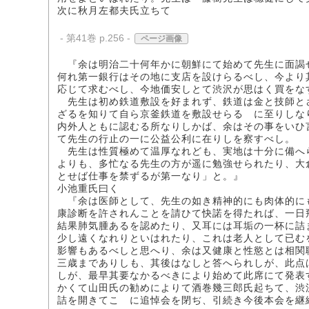
次に秋月左都夫氏立ちて
- 第41巻 p.256 -
ページ画像
『余は明治二十何年かに朝鮮にて始めて先生に面謁
何れ第一銀行はその地に支店を設けらるべし、今より
応じて求むべし、今地価安しとて渋沢が思はく買をな
先生は初め鉄道敷設を好まれず、鉄道は金と技師と
ざるを知りて自ら京釜鉄道を敷設せらるゝに至りしな
内外人ともに認むる所なりしかば、余はその事をいひ
て先生の行止の一に公益公利に在りしを察すべし。
先生は性質極めて温厚なれども、実地は十分に備へ
よりも、多忙なる先生の方が遥に勉強せられたり、大
とせば仕事を禁ずるが第一なり」と。』
小池重氏曰く
『余は医師として、先生の如き精神的にも肉体的に
康診断を許されんことを請ひて快諾を得たれば、一日
結果肺気腫あるを認めたり、又耳には耳垢の一杯に詰
少し遠くなれりといはれたり、これは老人として已む
影響もあるべしと思へり、余は又健康と性慾とは相関
三歳までありしも、其後はなしと答へられしが、此点
しが、最早其要なかるべきにより始めて此席にて発表
かくて山田氏の勧めによりて酒巻幾三郎氏起ちて、渋
詰を開きてこゝに追悼会を閉ぢ、引続き今後本会を継