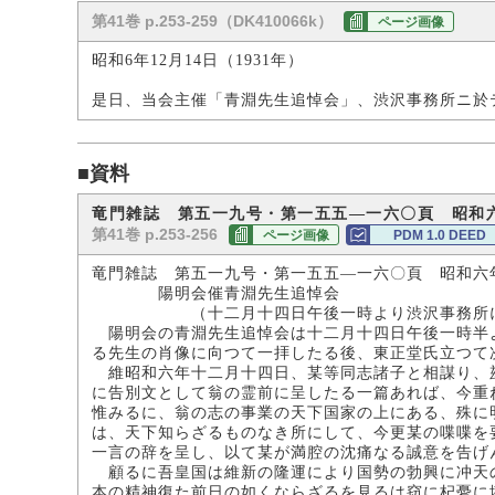
第41巻 p.253-259（DK410066k）
ページ画像
昭和6年12月14日（1931年）
是日、当会主催「青淵先生追悼会」、渋沢事務所ニ於
■資料
竜門雑誌 第五一九号・第一五五―一六〇頁 昭和
第41巻 p.253-256
ページ画像
PDM 1.0 DEED
竜門雑誌 第五一九号・第一五五―一六〇頁 昭和六
陽明会催青淵先生追悼会
（十二月十四日午後一時より渋沢事務所に
陽明会の青淵先生追悼会は十二月十四日午後一時半
る先生の肖像に向つて一拝したる後、東正堂氏立つて
維昭和六年十二月十四日、某等同志諸子と相謀り、
に告別文として翁の霊前に呈したる一篇あれば、今重
惟みるに、翁の志の事業の天下国家の上にある、殊に
は、天下知らざるものなき所にして、今更某の喋喋を
一言の辞を呈し、以て某が満腔の沈痛なる誠意を告げ
顧るに吾皇国は維新の隆運により国勢の勃興に冲天
本の精神復た前日の如くならざるを見るは窃に杞憂に