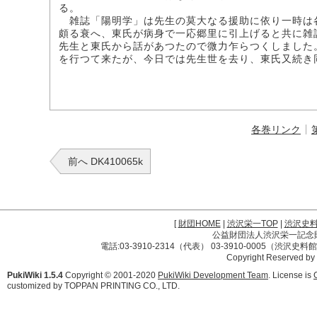
る。
雑誌「陽明学」は先生の莫大なる援助に依り一時は
頗る衰へ、東氏が病身で一応郷里に引上げると共に雑
先生と東氏から話があつたので微力乍らつくしました
を行つて来たが、今日では先生世を去り、東氏又続き
各巻リンク
前へ DK410065k
[
財団HOME
|
渋沢栄一TOP
|
渋沢史
公益財団法人渋沢栄一記念財団 
電話:03-3910-2314（代表） 03-3910-0005（渋沢史
Copyright Reserved by
PukiWiki 1.5.4
Copyright © 2001-2020
PukiWiki Development Team
. License is
customized by TOPPAN PRINTING CO., LTD.