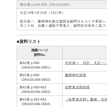
第41巻 p.650-655（DK410140k）
大正10年1月20日（1921年）
是日栄一、藤樹神社創立協賛会顧問タルコトヲ承諾シ
月二十日、自書ノ扁額ヲ寄進ス。顧問在任歿年ニ及ブ
■資料リスト
掲載ページ
資料No.
第41巻 p.650
渋沢栄一 日記 大正一
（DK410140k-0001）
第41巻 p.650
藤樹神社回答
（DK410140k-0002）
第41巻 p.650-652
佐野真次郎回答
（DK410140k-0003）
第41巻 p.652-653
（佐野真次郎）書翰 渋
（DK410140k-0004）