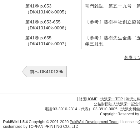
第41巻 p.653
竜門雑誌 第五一九号・
（DK410140k-0005）
第41巻 p.653-655
〔参考〕藤樹神社創立協
（DK410140k-0006）
第41巻 p.655
〔参考〕藤樹先生全集（
（DK410140k-0007）
年三月刊
各巻リ
前へ DK410139k
[
財団HOME
|
渋沢栄一TOP
|
渋沢史
公益財団法人渋沢栄一記念財団 
電話:03-3910-2314（代表） 03-3910-0005（渋沢史
Copyright Reserved by
PukiWiki 1.5.4
Copyright © 2001-2020
PukiWiki Development Team
. License is
customized by TOPPAN PRINTING CO., LTD.