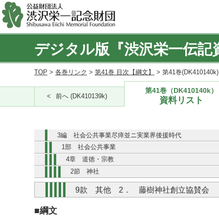
デジタル版『渋沢栄一伝記
TOP
>
各巻リンク
>
第41巻 目次【綱文】
> 第41巻(DK410140
第41巻（DK410140k）
前へ (DK410139k)
資料リスト
3編 社会公共事業尽瘁並ニ実業界後援時代
1部 社会公共事業
4章 道徳・宗教
2節 神社
9款 其他 2． 藤樹神社創立協賛会
■綱文