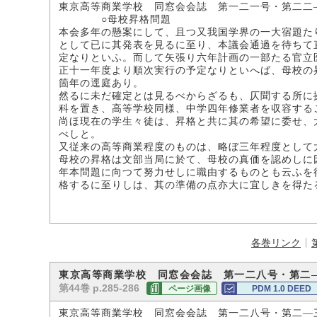
東京高等商業学校 同窓会会誌 第一二一号・第二二
○母校昇格問題
本会多年の懸案にして、且つ又我国学界の一大宿題た
として已に其発表を見るに至り、本議会通過を待ちて
定なりといふ。而して矢張り六年計画の一部たる官立
正十一年度より順次実行の予定なりといへば、母校の
箇年の逕庭あり。
然るに未だ確定とは見るべからざるも、仄聞する所に
科を置き、高等学校同様、中学四年修業者を収容する
尚ほ現在の学生々徒は、昇格と共に其の希望に委せ、
べしと。
又従来の高等商業程度のものは、略ぼ三年程度として
母校の昇格は文部当局に於て、母校の真価を認めしに
年本問題に向つて努力せしに職由するものとも云ふを
格するに至りしは、其の準備の点亦大に宜しきを得た
各巻リンク
東京高等商業学校 同窓会会誌 第一二八号・第二
第44巻 p.285-286
ページ画像
PDM 1.0 DEED
東京高等商業学校 同窓会会誌 第一二八号・第二―