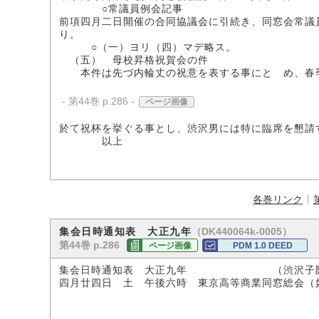
○常議員例会記事
前項四月二日開催の合同協議会に引続き、同窓会常議
り。
○（一）ヨリ（四）マデ略ス。
（五） 母校昇格祝賀会の件
本件は先づ内輪丈の祝意を表する事にとゞめ、春
- 第44巻 p.286 -
ページ画像
於て祝杯を挙ぐる事とし、渋沢男には特に臨席を懇請
以上
各巻リンク
（DK440064k-0005）
集会日時通知表 大正九年
第44巻 p.286
ページ画像
PDM 1.0 DEED
集会日時通知表 大正九年 （渋沢子爵
四月廿四日 土 午後六時 東京高等商業同窓総会（