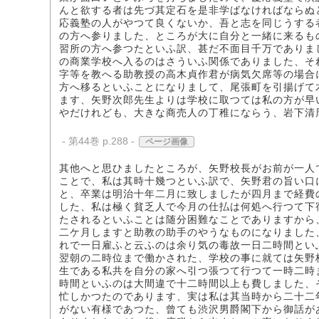
んと欲する者は先づ其定石を是非学ばなければならぬ
応義塾の人がやつて良くないか、吾と志を同じうする
の方へ参りました、ところが大に自分と一緒に来るも
習所の方へ参つたといふ訳、甚だ不面目千万でありま
の商業学校へ入るのはさういふ関係でありました、そ
字等を教へる助教授の高木貞作君が病気欠席等の場合
方へ移るといふことになりまして、尾張町を引揚げて
ます、矢野次郎先生よりは学校に取つては私の方が早
やだけれども、大きな商売人の丁稚にならう、岩下清
- 第44巻 p.288 -
ページ画像
其他へと思ひましたところが、矢野校長がお前が一人
ことで、私は其時十幾つといふ訳で、矢野君の旨い口
と、卒業は明治十年二月に致しましたが四月まで経費
した、私は極く貧乏人で今月の仕払は何処へ行つて下
たされるといふことは随分困難なことでありますから
二ケ月しますと助教の助手のやうなものになりました
れで一日雇ふと云ふのは余り気の毒故一日二時間とい
翌朝の二時位まで働かされた、学校の事に就ては矢野
生である私共を自分の家へ引つ張つて行つて一時二時
時間といふのは大間違で十二時間以上も費しました、
忙しかつたのであります、実は私は其当時から二十二
がない有様であつた、曾ても渋沢男爵閣下から御話が