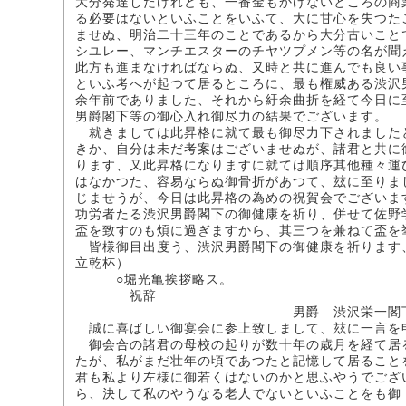
大分発達したけれども、一番金もかけないところの商
る必要はないといふことをいふて、大に甘心を失つた
ませぬ、明治二十三年のことであるから大分古いこと
シユレー、マンチエスターのチヤツプメン等の名が聞
此方も進まなければならぬ、又時と共に進んでも良い
といふ考へが起つて居るところに、最も権威ある渋沢
余年前でありました、それから紆余曲折を経て今日に
男爵閣下等の御心入れ御尽力の結果でございます。
就きましては此昇格に就て最も御尽力下されました
きか、自分は未だ考案はございませぬが、諸君と共に
ります、又此昇格になりますに就ては順序其他種々運
はなかつた、容易ならぬ御骨折があつて、玆に至りま
じませうが、今日は此昇格の為めの祝賀会でございま
功労者たる渋沢男爵閣下の御健康を祈り、併せて佐野
盃を致すのも煩に過ぎますから、其三つを兼ねて盃を
皆様御目出度う、渋沢男爵閣下の御健康を祈ります
立乾杯）
○堀光亀挨拶略ス。
祝辞
男爵 渋沢栄一閣
誠に喜ばしい御宴会に参上致しまして、玆に一言を
御会合の諸君の母校の起りが数十年の歳月を経て居
たが、私がまだ壮年の頃であつたと記憶して居ること
君も私より左様に御若くはないのかと思ふやうでござ
ら、決して私のやうなる老人でないといふことをも御