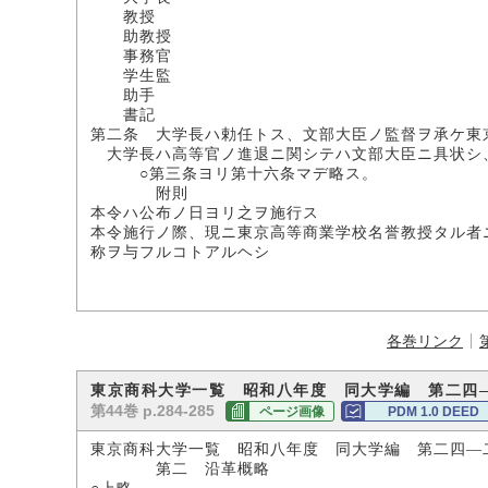
教授
助教授
事務官
学生監
助手
書記
第二条 大学長ハ勅任トス、文部大臣ノ監督ヲ承ケ東
大学長ハ高等官ノ進退ニ関シテハ文部大臣ニ具状シ
○第三条ヨリ第十六条マデ略ス。
附則
本令ハ公布ノ日ヨリ之ヲ施行ス
本令施行ノ際、現ニ東京高等商業学校名誉教授タル者
称ヲ与フルコトアルヘシ
各巻リンク
東京商科大学一覧 昭和八年度 同大学編 第二四
第44巻 p.284-285
ページ画像
PDM 1.0 DEED
東京商科大学一覧 昭和八年度 同大学編 第二四―
第二 沿革概略