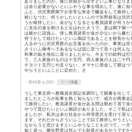
ありましたのが、後に府税から出すといふ事になりま
は余り必要がないといふやうな事を唱出して、遂に知
ふと、渋沢男爵閣下が非常な奔走で醵金をして維持し
校になつた、何うかしたいといふので矢野校長は渋沢
うか維持したい、金がなくなるとも教員諸君が何うか
に支出の途を附けると云はれたさうで、是は閣下御一
は確かに請負ふ、併し教員諸君が金が少ないから嫌だ
何うかして続けたいといふ御話であることを校長から
入るやうに渋沢男爵のお言葉を伝へたのか、事実は存
さういふ御考へであるならば玆に至つて吾々は何んな
幹事の如き地位に居りましたから、今までの給料は打
て、三人家族のものは十五円、四人家族の人は二十円
チヨツト五円じや足りない、オマケに借金して廻はつ
やらうといふことに定めた、さ
- 第44巻 p.289 -
ページ画像
うして東京府へ教職員全部記名調印して願書を出して
ましたところが此事を熟く知らないで、或方が商業会
て維持したい、教員諸君が金がある間は勤めて居て金
やつて貰ひたいといふ御説がありました、そこで私は
ましたが、私共は未だ社会から何等恩沢を受けて居り
ます、それだからさういふことで以て維持しやうとい
なからうと思ひますといふやうなことを云つて、一方
如く述べ、猶矢野君は何んでも財産があるやうですか