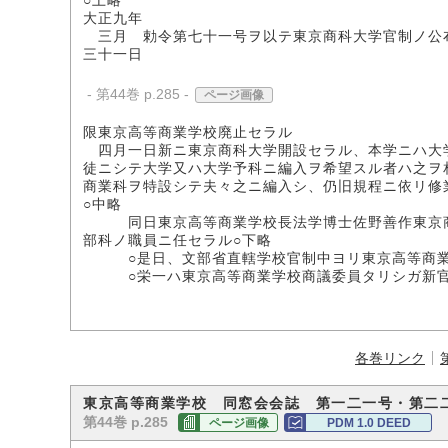
○上略
大正九年
三月 勅令第七十一号ヲ以テ東京商科大学官制ノ公
三十一日
- 第44巻 p.285 -
ページ画像
限東京高等商業学校廃止セラル
四月一日新ニ東京商科大学開設セラル、本学ニハ大
徒ニシテ大学又ハ大学予科ニ編入ヲ希望スル者ハ之ヲ
商業科ヲ特設シテ夫々之ニ編入シ、仍旧規程ニ依リ修
○中略
同日東京高等商業学校長法学博士佐野善作東京商
部科ノ職員ニ任セラル○下略
○是日、文部省直轄学校官制中ヨリ東京高等商業
○栄一ハ東京高等商業学校商議委員タリシガ新官
各巻リンク
東京高等商業学校 同窓会会誌 第一二一号・第二
第44巻 p.285
ページ画像
PDM 1.0 DEED