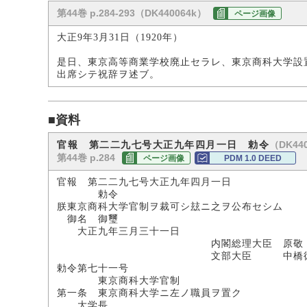
第44巻 p.284-293（DK440064k）
ページ画像
大正9年3月31日（1920年）
是日、東京高等商業学校廃止セラレ、東京商科大学設
出席シテ祝辞ヲ述ブ。
■資料
（DK440
官報 第二二九七号大正九年四月一日 勅令
第44巻 p.284
ページ画像
PDM 1.0 DEED
官報 第二二九七号大正九年四月一日
勅令
朕東京商科大学官制ヲ裁可シ玆ニ之ヲ公布セシム
御名 御璽
大正九年三月三十一日
内閣総理大臣 原敬
文部大臣 中橋徳五
勅令第七十一号
東京商科大学官制
第一条 東京商科大学ニ左ノ職員ヲ置ク
大学長