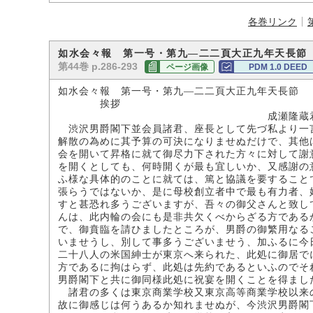
各巻リンク
如水会々報 第一号・第九―二二頁大正九年天長節
第44巻 p.286-293
ページ画像
PDM 1.0 DEED
如水会々報 第一号・第九―二二頁大正九年天長節
挨拶
成瀬隆蔵
渋沢男爵閣下並会員諸君、座長として先づ私より一
解散の為めに其予算の可決になりませぬだけで、其他
会を開いて昇格に就て御尽力下された方々に対して謝
を開くとしても、何時開くが最も宜しいか、又感謝の
ふ様な具体的のことに就ては、篤と協議を要すること
張らうではないか、是に母校創立者中で最も有力者、
すと甚恐れ多うございますが、吾々の御父さんと致し
んは、此内輪の会にも是非共欠くべからざる方である
で、御賁臨を請ひましたところが、男爵の御繁用なる
いませうし、別して事多うございませう、加ふるに今
二十八人の米国紳士が東京へ来られた、此処に御居で
方であるに拘はらず、此処は先約であるといふのでそ
男爵閣下と共に御同様此処に祝宴を開くことを得まし
諸君の多くは東京商業学校又東京高等商業学校以来
故に御感じは何うあるか知れませぬが、今渋沢男爵閣