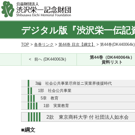
デジタル版『渋沢栄一伝記
TOP
>
各巻リンク
>
第44巻 目次【綱文】
> 第44巻(DK440064k
第44巻（DK440064k）
前へ (DK440063k)
資料リスト
3編 社会公共事業尽瘁並ニ実業界後援時代
1部 社会公共事業
5章 教育
1節 実業教育
2款 東京商科大学 付 社団法人如水会
■綱文