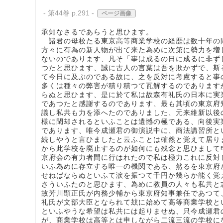
- 第44巻 p.291 -
ページ画像
承知なさるであらうと思ひます。
諸君の母校たる東京高等商業学校の経歴は数十年の
方々に有為の新人物が出て来た為めに次第に勢力を増
ないのであります、凡そ「事は成るの日に成るに非ず
つたと思ひます、誠に古人の言葉は吾を欺かずで、斯
て今日に及ぶのである故に、之を反対に考慮すると事
多くは種々の弊害が積り積つて瓦解するのであります
らぬと思ひます、是に於て私は故森有礼氏の日本に実
であつたと感謝するのであります、最も其頃の東京府
議し私共も力を添へたのでありました、元来維新以後
様に閑却されるといふことは遺憾の極である、向後実
であります、唯今成瀬君の御演説中に、商法講習所と
続しやうと言ひましたと云ふことは確然と覚えて居り
から此学校を廃止するのが如何にも残念と思ひまして
京府会の有力者間に行はれたので私は極力これに反対
いふ為めに存立する唯一の機関である、然るを東京府
せねばならぬといふて涙を振つて千円か幾らか能く覚
さういふたのと思ひます、為めに教員の人々も私共と
故芳川顕正氏が内務少輔から東京府知事兼任であつて
礼氏が文部大臣となられて玆に始めて高等商業学校と
といふやうな希望は私共には起りませぬ、只今成瀬君
が、商業学校は高等とは申しながら二流三流の学校に