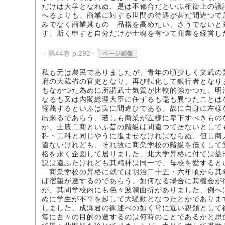
だけは大学となれぬ、是は不都合だといふ権衡上の議
へるよりも、商業に対する世間の待遇が甚だ間違つて
みでなく商業其ものゝ品格を高めたい、さうでないと
す、斯く申すと自分だけが士魂を有つて商業を経営し
- 第44巻 p.292 -
ページ画像
私も元は農民でありましたが、青年の頃少しく文武の
府の大蔵省の官吏となり、再び転化して銀行者となり
もなかつた為めに所謂武士気質が比較的強かつた、明
なるも又は内閣総理大臣に任ずるも毫も異つたことは
軽蔑するといふは実に間違ひである、故に自身に左様
出来るであらう、若しも商業が左様に卑下すべきもの
か、士農工商といふ昔の階級は間違つて居ないとして
科・工科と同じやうに進ませなければならぬ、但し商
違ないけれども、それ故に商業学校の階級を低くして
格を永く企図して居りました、此大学昇格に付ては益
説は違ふたけれども其精神は同一で、母校を愛すると
商業学校の昇格に就ては明治二十五・六年頃から其
ば宿望が達するのであらう、如何なる場合に其機会が
が、其間学校内にも色々波瀾曲折がありました、例へ
めに学生が不平を起して大騒動となつたとかでありま
しました、成瀬君の御述べの如く常に近い親類として
毎に吾々の目的の達するのは何時のことであるかと思