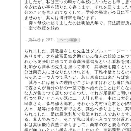
ましたが、私は三つの時から学校に入つたとも申し悪
今夕は古い事を語りたく存じます、それを語りました
分のことを言ふのでなくして、学校の発達が今日に至
ませぬが、其辺は御許容を願ひます。
抑々母校の起りましたのは明治八年で、商法講習所
一室で教授を始め
- 第44巻 p.287 -
ページ画像
られました、其教授をした先生はダブルユー・シー・
あります、之を故富田鉄之助といふ御人の斡旋に依つ
れから尾張町に移つて東京商法講習所といふ看板を掲
利加から商学の先生を雇つて来て、其学校を開くとい
分は商売人にはなりたいけれども、丁稚小僧となるの
らそれに一つ入つて見たい、若し東京に出来たらば第
其考へには種々の理由がございますけれども兎に角
て森さんが自分の邸の一室で教へ始めたことは知らな
な人が集まつて居たのであつた、それが尾張町に開い
行つて見たところが既に二十人計も居る、中には大分
民嘉さん、森島修太郎君、それから内村恒之君とか隈
人々、是等は余程先輩である、其処へ参りました、其
られました、是は亜米利加で修業された人であります
る、其人であつた、そこで私は其処へ入つて大分遅れ
私は其頃慶応義塾に居りまして、商業の方と慶応の方
業が面白いといふ考を持ちましたので、慶応義塾で演