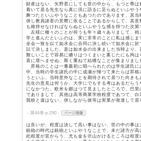
財産はない、矢野君にしても世の中から、もつと尊ば
着いて居る先生なら真に倶に語るに足らぬといふやう
舞つたといふやうなこともあつたのであります、其当
併し教員諸君の意嚮に依ることであるからして、其意
も維持せなければならぬといふやうな感を持つた次第
左様に種々のことが何うも年々歳々ありまして、殆
学と進んだといふのは、実に非常のことに私は感じま
全会一致を以て如水会に合同に決し続いて如水会に於
以て決しました、是は如水会の出来ました当時より、
難しいことで容易に纏りはつくまいと案じたにも拘は
喜に堪へませぬ、斯く重ねて結構なことが集まりまし
昇格のことは一番最初に唱へられたのは学生諸氏に
中、当時の学生諸氏の中に成瀬が帰つて来たらば昇格
うといふ、当時意外なことを期待されて居つた向きも
先生の意見は何うか、大学にでもする考はあるだらう
になかつた、欧米を廻はつて見ましたところで、巴里
でありまして、其他は高等商業学校程度であつて、白
我校と違はない、併しながら彼等は実業が発達して居
- 第44巻 p.290 -
ページ画像
は良いが、程度は決して高い事はない、世の中の事は
銃砲の時代は銃砲といふやうなことで、未だ諸方が高
此程度が宜からう、尤も金を沢山かけるところは程度