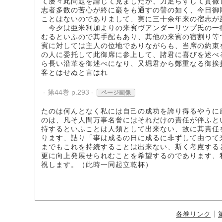
て屡々此問題を論じて見ましたが、力足らずして貫徹
志者多数の苦心が終に巌をも通すの譬の如く、今日御
ことはないのでありまして、実に三十余年来の宿志が
今夕は亜米利加よりの来賓ヴアンダーリツプ氏の一
むるといふので其手配もあり、其他の来賓の宿割り等
賓に対しては主人の位地でありながらも、当席の約束
の人に委托して此御席に参上して、諸君に喜びを述べ
ら長い沿革を御述べになり、又堀君から鄭重なる御挨
客とはせぬと言はれ
- 第44巻 p.293 -
ページ画像
たのは何んとなく私には自己の成功を誇り得るやうに
のは、凡そ人間万事名誉にはそれだけの責任が伴ふと
持するといふことは人類として出来ない、故に其責任
ります、詰り「事は成るの日に成るに非ずして由つて
までもこれを持続することは出来ない、斯く考慮する
更に向上発展せられむことを希望するのであります、
祝します。（此時一同起立乾杯）
各巻リンク