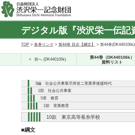
デジタル版『渋沢栄一伝記
TOP
>
各巻リンク
>
第44巻 目次【綱文】
> 第44巻(DK440106k
第44巻（DK440106k）
前へ (DK440105k)
資料リスト
3編 社会公共事業尽瘁並ニ実業界後援時代
1部 社会公共事業
5章 教育
1節 実業教育
10款 東京高等蚕糸学校
■綱文