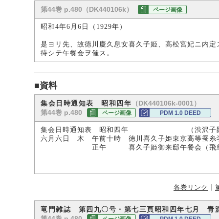
第44巻 p.480（DK440106k）
ページ画像
昭和4年6月6日（1929年）
是ヨリ先、故徳川慶久息女喜久子姫、高松宮妃ニ内定
待シテ午餐会ヲ催ス。
■資料
（DK440106k-0001）
集会日時通知表 昭和四年
第44巻 p.480
ページ画像
PDM 1.0 DEED
集会日時通知表 昭和四年 （渋沢子爵
六月六日 木 午前十時 徳川喜久子姫東京高等蚕糸
正午 喜久子姫御来邸午餐会（飛鳥
各巻リンク
竜門雑誌 第四九〇号・第七三頁昭和四年七月 青
第44巻 p.480