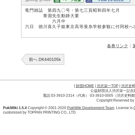
ページ画像
PDM 1.0 DEED
竜門雑誌 第四九〇号・第七三頁昭和四年七月
青淵先生動静大要
六月中
六日 徳川喜久子姫東京高等蚕糸学校参観に付同校へ
各巻リンク
前へ DK440105k
[
財団HOME
|
渋沢栄一TOP
|
渋沢史
公益財団法人渋沢栄一記念財団 
電話:03-3910-2314（代表） 03-3910-0005（渋沢史
Copyright Reserved by
PukiWiki 1.5.4
Copyright © 2001-2020
PukiWiki Development Team
. License is
customized by TOPPAN PRINTING CO., LTD.