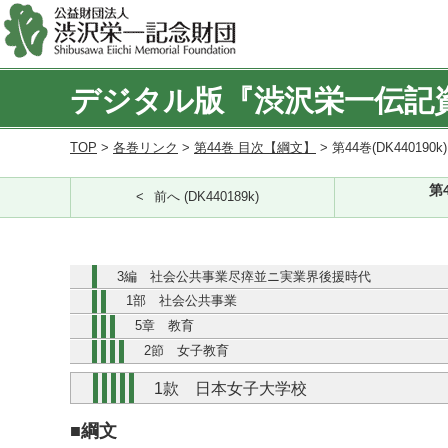
デジタル版『渋沢栄一伝記
TOP
>
各巻リンク
>
第44巻 目次【綱文】
> 第44巻(DK440190k
第
前へ (DK440189k)
3編 社会公共事業尽瘁並ニ実業界後援時代
1部 社会公共事業
5章 教育
2節 女子教育
1款 日本女子大学校
■綱文