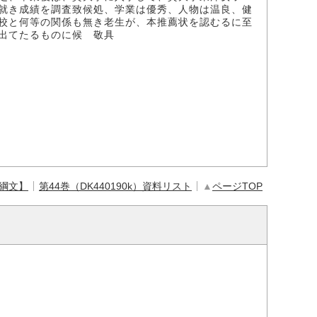
就き成績を調査致候処、学業は優秀、人物は温良、健
校と何等の関係も無き老生が、本推薦状を認むるに至
出てたるものに候 敬具
【綱文】
第44巻（DK440190k）資料リスト
▲
ページTOP