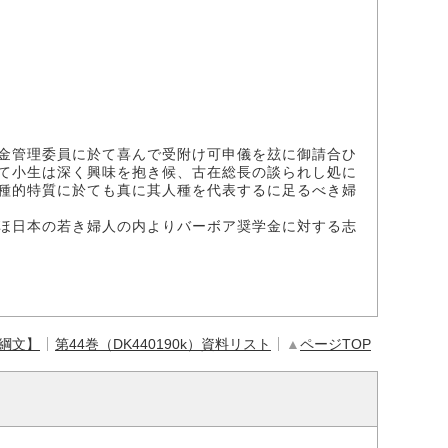
金管理委員に於て喜んで受附け可申儀を玆に御請合ひ
て小生は深く興味を抱き候、古在総長の談られし処に
種的特質に於ても真に其人種を代表するに足るべき婦
ほ日本の若き婦人の内よりバーボア奨学金に対する志
【綱文】
第44巻（DK440190k）資料リスト
▲
ページTOP