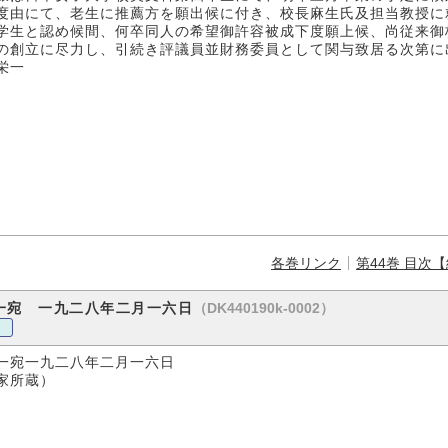
度由にて、老生に推薦方を願出候に付き、校長麻生氏及担当教授に
学生と認め候間、何卒同人の希望御許容被成下度願上候、尚従来御
の創立に尽力し、引続き評議員並財務委員として関与致居る次第に
一
各巻リンク
第44巻 目次
（DK440190k-0002）
一宛 一九二八年二月一六日
一宛一九二八年二月一六日
蔵）