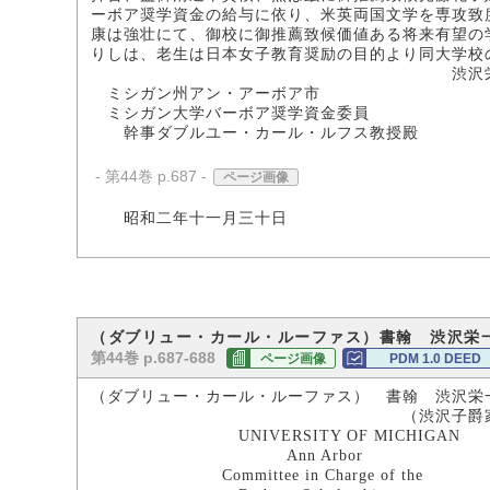
ーボア奨学資金の給与に依り、米英両国文学を専攻致
康は強壮にて、御校に御推薦致候価値ある将来有望の
りしは、老生は日本女子教育奨励の目的より同大学校
渋沢栄
ミシガン州アン・アーボア市
ミシガン大学バーボア奨学資金委員
幹事ダブルユー・カール・ルフス教授殿
- 第44巻 p.687 -
ページ画像
昭和二年十一月三十日
（ダブリュー・カール・ルーファス）書翰 渋沢栄
第44巻 p.687-688
ページ画像
PDM 1.0 DEED
（ダブリュー・カール・ルーファス） 書翰 渋沢栄
（渋沢子爵家所
UNIVERSITY OF MICHIGAN
Ann Arbor
Committee in Charge of the