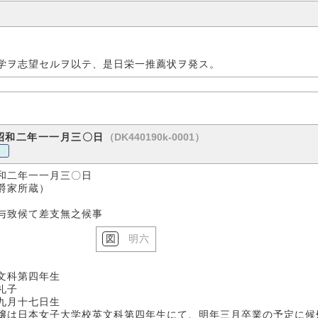
学ヲ志望セルヲ以テ、是日栄一推薦状ヲ発ス。
（DK440190k-0001）
昭和二年一一月三〇日
和二年一一月三〇日
蔵）
候て差支無之候事
明六
四年生
子
七日生
嬢は日本女子大学校英文科第四年生にて、明年三月卒業の予定に候