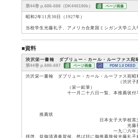
第44巻 p.686-688（DK440190k）
ページ画像
昭和2年11月30日（1927年）
当校学生光藤礼子、アメリカ合衆国ミシガン大学ニ入
■資料
渋沢栄一書翰 ダブリュー・カール・ルーファス宛
第44巻 p.686-687
ページ画像
PDM 1.0 DEED
渋沢栄一書翰 ダブリュー・カール・ルーファス宛昭
（渋沢子爵家所
（栄一鉛筆）
十一月二十八日一覧、本推薦状付与致
推薦状
日本女子大学校英文科第
光藤礼
一九〇六年九月十
拝啓、益御清適奉賀候、然ば玆に御推薦致候光藤礼子