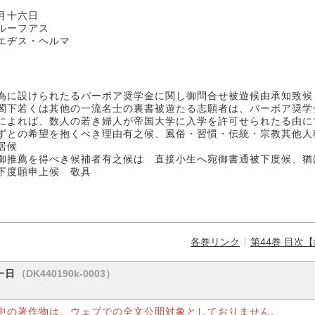
十六日
フアス
エヂス・ヘルマ
為に設けられたるバーボア奨学金に関し御問合せ被遊候由承知致候
閣下若くは其他の一流名士の裏書被遊たる志願者は、バーボア奨学
によれば、数人の若き婦人が帝国大学に入学を許可せられたる由に
ずとの希望を抱くべき理由有之候、風俗・習慣・伝統・宗教其他人
居候
御推薦を得べき候補者有之候はゞ直接小生へ宛御書通被下度候、猶
下度願申上候 敬具
各巻リンク
第44巻 目次
（DK440190k-0003）
一日
中の著作物は、ウェブでの全文公開対象としておりません。