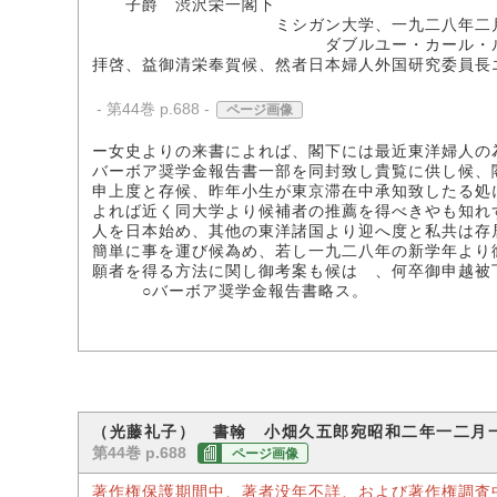
子爵 渋沢栄一閣下
ミシガン大学、一九二八年二月
ダブルユー・カール・ルー
拝啓、益御清栄奉賀候、然者日本婦人外国研究委員長
- 第44巻 p.688 -
ページ画像
ー女史よりの来書によれば、閣下には最近東洋婦人の
バーボア奨学金報告書一部を同封致し貴覧に供し候、
申上度と存候、昨年小生が東京滞在中承知致したる処
よれば近く同大学より候補者の推薦を得べきやも知れ
人を日本始め、其他の東洋諸国より迎へ度と私共は存
簡単に事を運び候為め、若し一九二八年の新学年より
願者を得る方法に関し御考案も候はゞ、何卒御申越被
○バーボア奨学金報告書略ス。
（光藤礼子） 書翰 小畑久五郎宛昭和二年一二月
第44巻 p.688
ページ画像
著作権保護期間中、著者没年不詳、および著作権調査