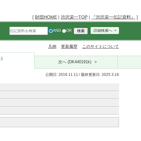
[
財団HOME
|
渋沢栄一TOP
|
『渋沢栄一伝記資料』
]
AND
OR
詳細検索へ
凡例
更新履歴
このサイトについて
k）
次へ (DK440191k)
公開日: 2016.11.11 / 最終更新日: 2025.3.16