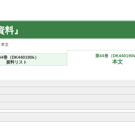
資料』
) 本文
第44巻（DK440190
44巻（DK440190k）
本文
資料リスト