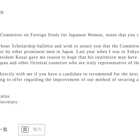
8
mmittee on Foreign Study for Japanese Women, states that you re
bour Scholarship bulletin and wish to assure you that the Committ
 or by other prominent men in Japan. Last year when I was in Tokyo 
esident Kozai gave me reason to hope that his institution may have
an and other Oriental countries who are truly representative of the
rectly with me if you have a candidate to recommend for the nex
ling to offer regarding the improvement of our method of securing 
us
y.
）
一覧
明六