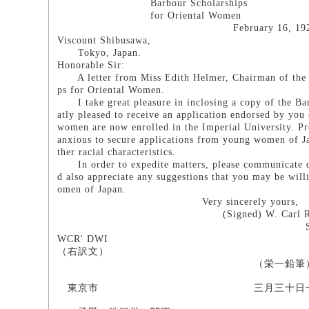
Barbour Scholarships
for Oriental Women
February 16, 192
Viscount Shibusawa,
Tokyo, Japan.
Honorable Sir:
A letter from Miss Edith Helmer, Chairman of the Co
ps for Oriental Women.
I take great pleasure in inclosing a copy of the Bar
atly pleased to receive an application endorsed by you
women are now enrolled in the Imperial University. Pr
anxious to secure applications from young women of Jap
ther racial characteristics.
In order to expedite matters, please communicate di
d also appreciate any suggestions that you may be wil
omen of Japan.
Very sincerely yours,
(Signed) W. Carl Ruf
Secretar
WCR' DWI
（右訳文）
（栄一鉛筆
東京市 三月三十日