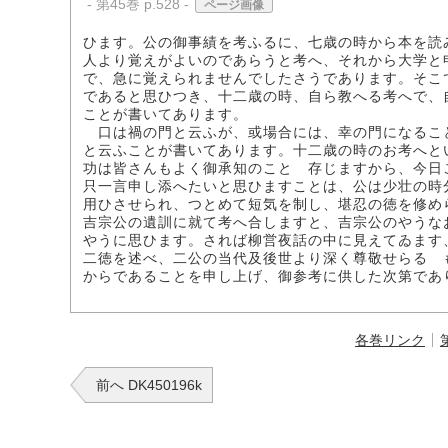
- 第45巻 p.528 -
ページ画像
ひます。公の御事績を考ふるに、七歳の時から本を読
人より覚えがよいのであらうと考へ、それから大学と
で、急に覚えられませんでしたさうであります。そこ
であると思ひつき、十二歳の時、自ら教へる考へで、
ことが書いてあります。
口は禍の門と云ふが、或場合には、幸の門になるこ
と云ふことが書いてあります。十二歳の時のお考へと
功は皆さんもよく御承知のことゝ存じますから、今日
只一言申し添へたいと思ひますことは、公は少壮の時
用ひさせられ、つとめて短気を制し、堪忍の徳を修め
吉宗公の遺訓に就て考へ合しますと、吉宗公のやうな
やうに思ひます。されば柳営夜話の中に見えてゐます
二徳を述べ、二公の当代及後世より深く尊敬せらるゝ
からであることを申し上げ、御参考に供した次第であ
各巻リンク
前へ DK450196k