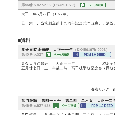
第45巻 p.527-528（DK450197k）
ページ画像
大正11年5月27日（1922年）
是日栄一、当校創立第十九周年記念式ニ出席シテ演説
■資料
（DK450197k-0001）
集会日時通知表 大正一一年
第45巻 p.527
ページ画像
PDM 1.0 DEED
集会日時通知表 大正一一年 （渋沢子爵
五月廿七日 土 午後二時 高千穂学校記念会（同校
各巻リンク
竜門雑誌 第四一六号・第二四―二六頁 大正一二
第45巻 p.527-528
ページ画像
PDM 1.0 DEED
竜門雑誌 第四一六号・第二四―二六頁 大正一二