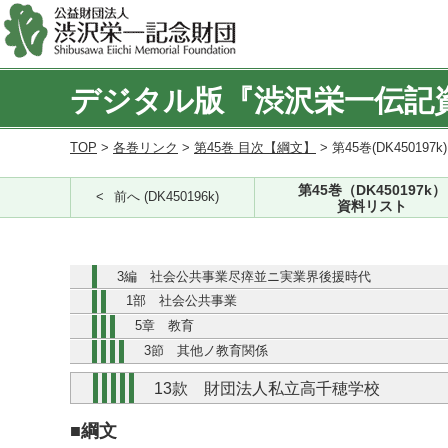
デジタル版『渋沢栄一伝記
TOP
>
各巻リンク
>
第45巻 目次【綱文】
> 第45巻(DK450197k
第45巻（DK450197k）
前へ (DK450196k)
資料リスト
3編 社会公共事業尽瘁並ニ実業界後援時代
1部 社会公共事業
5章 教育
3節 其他ノ教育関係
13款 財団法人私立高千穂学校
■綱文