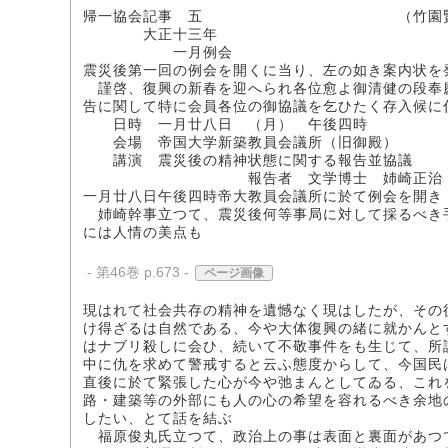
帰一協会記事 五 （竹園賢了
大正十三年
一月例会
震災後第一回の例会を開くに当り、左の如き案内状を
謹啓、復興の新春を迎へられ各位愈よ御清健の段奉
告に関して特に会員各位の御協議を乞ひたく存入候に
日時 一月廿八日 （月） 午後四時
会場 帝国大学新築教員会議所（旧御殿）
講演 震災後の精神状態に関する報告並協議
報告者 文学博士 姉崎正治
一月廿八日午後四時帝大教員会議所に於て例会を開き
姉崎幹事立つて、震災後何等事局に対して採るべき
には人情の美点も
- 第46巻 p.673 -
ページ画像
現はれて社会共存の精神を遺憾なく現はしたが、その
け得ざるは自然である、今や大体復興の緒に就かんと
はナブリ殺しに会ひ、続いて不敬事件をも生じて、所
中に仇を求めて警戒すると云ふ態度からして、今国民
直後に於て緊張した心が今や弛まんとしてゐる、これ
路・建築等の外部にも人の心の希望を容れるべき余地
したい、とて話を結ぶ
福原俊丸氏立つて、政治上の事は表面と裏面があつ