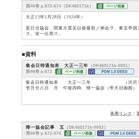
第46巻 p.672-674（DK460171k）
ページ画像
大正13年1月28日（1924年）
是日当協会、関東大震災以後最初ノ例会ヲ、東京帝国
ス。栄一出席ス。
■資料
（DK460171k-0001）
集会日時通知表 大正一三年
第46巻 p.672
ページ画像
PDM 1.0 DEED
集会日時通知表 大正一三年 （渋沢子
壱月廿八日 月 午後四時 帰一協会（帝大旧御殿）
各巻リンク
（DK460171k-0002）
帰一協会記事 五
第46巻 p.672-674
ページ画像
PDM 1.0 DEED