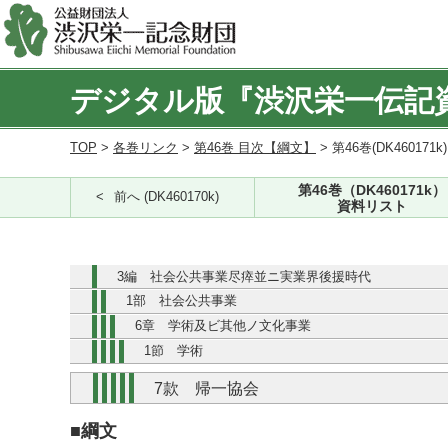
デジタル版『渋沢栄一伝記
TOP
>
各巻リンク
>
第46巻 目次【綱文】
> 第46巻(DK460171k
第46巻（DK460171k）
前へ (DK460170k)
資料リスト
3編 社会公共事業尽瘁並ニ実業界後援時代
1部 社会公共事業
6章 学術及ビ其他ノ文化事業
1節 学術
7款 帰一協会
■綱文