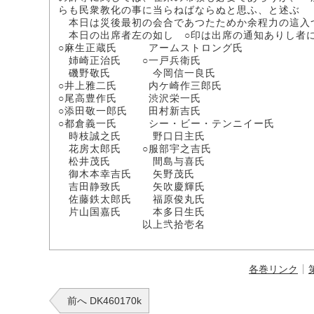
らも民衆教化の事に当らねばならぬと思ふ、と述ぶ
本日は災後最初の会合であつたためか余程力の這入
本日の出席者左の如し ○印は出席の通知ありし者
○麻生正蔵氏 アームストロング氏
姉崎正治氏 ○一戸兵衛氏
磯野敬氏 今岡信一良氏
○井上雅二氏 内ケ崎作三郎氏
○尾高豊作氏 渋沢栄一氏
○添田敬一郎氏 田村新吉氏
○都倉義一氏 シー・ビー・テンニイー氏
時枝誠之氏 野口日主氏
花房太郎氏 ○服部宇之吉氏
松井茂氏 間島与喜氏
御木本幸吉氏 矢野茂氏
吉田静致氏 矢吹慶輝氏
佐藤鉄太郎氏 福原俊丸氏
片山国嘉氏 本多日生氏
以上弐拾壱名
各巻リンク
前へ DK460170k