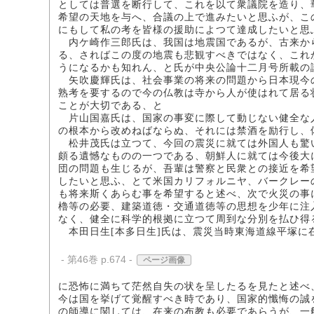
としては普選を断行して、これを以て衆議院を造り、
希望の天地を与へ、合議の上で進みたいと思ふが、こ
にもして私の考を皆様の援助によつて達成したいと思
内ケ崎作三郎氏は、我国は地震国であるが、古来か
る、さればこの度の地震も悲観すべきではなく、これ
うになるかも知れん、と氏が中央公論十二月号所載の
矢吹慶輝氏は、社会事業の将来の問題から日本現今
熟考を要するので今の仏教は寺から人が使はれて居る
ことが大切である、と
片山国嘉氏は、国家の事変に際して動じない健全な
の根本から改めねばならぬ、それには禁酒を励行し、
松井茂氏は立つて、今回の震災に就ては外国人も驚
頗る遺憾なものの一つである、朝鮮人に就ては今後大
団の問題も生じるが、吾輩は警察と民衆との接近を希
したいと思ふ、とて米国カリフォルニヤ、バークレー
も将来斯くあらむ事を希望すると述べ、次で火災の事
櫓等の必要、建築道徳・交通道徳等の思想を少年に注
なく、健全に科学的根拠に立つて周到な分別を払ひ得
本田日生[本多日生]氏は、震災当時東海道線平塚に
- 第46巻 p.674 -
ページ画像
に恐怖に満ちて茫然自失の状を呈したるを見たと述べ
今は国を挙げて覚醒すべき時であり、国家的懺悔の誠
の師導に関しては、在来の布教も必要であらうが、一