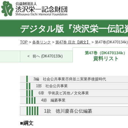
デジタル版『渋沢栄一伝記
TOP
>
各巻リンク
>
第47巻 目次【綱文】
> 第47巻(DK470134
第47巻（DK470134k）
前へ (DK470133k)
資料リスト
3編 社会公共事業尽瘁並ニ実業界後援時代
1部 社会公共事業
6章 学術及ビ其他ノ文化事業
4節 編纂事業
1款 徳川慶喜公伝編纂
■綱文