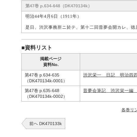
第47巻 p.634-648（DK470134k）
明治44年4月6日（1911年）
是日、渋沢事務所ニ於テ、第十二回昔夢会開カレ、徳
■資料リスト
掲載ページ
資料No.
第47巻 p.634-635
渋沢栄一 日記 明治四
（DK470134k-0001）
第47巻 p.635-648
昔夢会筆記 渋沢栄一編
（DK470134k-0002）
各巻リ
前へ DK470133k