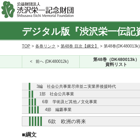
デジタル版『渋沢栄一伝記
TOP
>
各巻リンク
>
第48巻 目次【綱文】
> 第48巻(DK480013k
第48巻（DK480013k）
前へ (DK480012k)
資料リスト
3編 社会公共事業尽瘁並ニ実業界後援時代
1部 社会公共事業
6章 学術及ビ其他ノ文化事業
4節 編纂事業
6款 欧洲の将来
■綱文