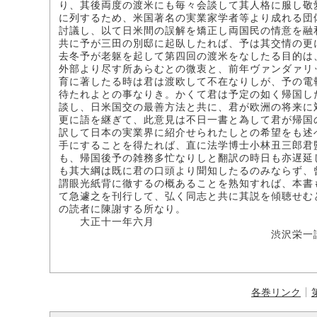
り、其後両度の渡米にも毎々会談して其人格に服し敬
に列するため、米国著名の実業家学者等より成れる団
討議し、以て日米間の誤解を矯正し両国民の情意を融
共に予が三田の別邸に起臥したれば、予は其交情の更
去冬予が老躯を起して第四回の渡米をなしたる目的は
外部より尽す所あらむとの微衷と、前年ヴァンダァリ
育に著したる時は君は渡欧して不在なりしが、予の電
待たれよとの事なりき。かくて君は予定の如く帰国し
談し、日米国交の最善方法と共に、君が欧洲の将来に
更に語を継ぎて、此意見は不日一書と為して君が帰国
訳して日本の実業界に紹介せられたしとの希望をも述
手にすることを得たれば、直に法学博士小林丑三郎君
も、帰国後予の雑務多忙なりしと翻訳の時日も亦遅延
も其大綱は既に君の口頭より聞知したるのみならず、
謂眼光紙背に徹するの概あることを熟知すれば、本書
て急遽之を刊行して、弘く同志と共に其説を傾聴せむ
の読者に陳謝する所なり。
大正十一年六月
渋沢栄一
各巻リンク