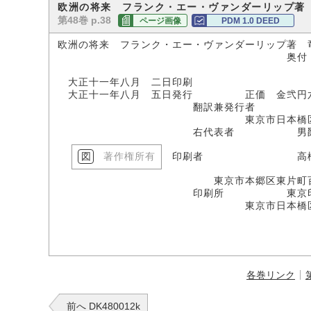
欧洲の将来 フランク・エー・ヴァンダーリップ著
第48巻 p.38
ページ画像
PDM 1.0 DEED
欧洲の将来 フランク・エー・ヴァンダーリップ著 
奥付 大正一一年
大正十一年八月 二日印刷
大正十一年八月 五日発行 正価 金弐円
翻訳兼発行者 竜
東京市日本橋区兜町
右代表者 男爵 阪
著作権所有
印刷者 高橋金
東京市本郷区東片町百四十
印刷所 東京印刷株
東京市日本橋区兜町
各巻リンク
前へ DK480012k