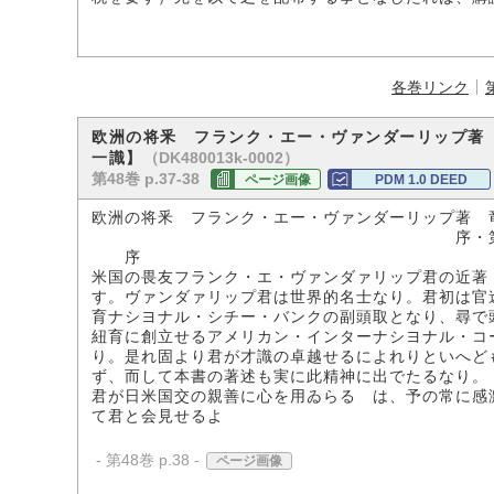
各巻リンク
欧洲の将釆 フランク・エー・ヴァンダーリップ著
（DK480013k-0002）
一識】
第48巻 p.37-38
ページ画像
PDM 1.0 DEED
欧洲の将釆 フランク・エー・ヴァンダーリップ著 
序・第一―四頁 大正
序
米国の畏友フランク・エ・ヴァンダァリップ君の近著
す。ヴァンダァリップ君は世界的名士なり。君初は官
育ナシヨナル・シチー・バンクの副頭取となり、尋で
紐育に創立せるアメリカン・インターナシヨナル・コ
り。是れ固より君が才識の卓越せるによれりといへど
ず、而して本書の著述も実に此精神に出でたるなり。
君が日米国交の親善に心を用ゐらるゝは、予の常に感
て君と会見せるよ
- 第48巻 p.38 -
ページ画像