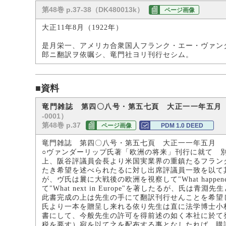
第48巻 p.37-38（DK480013k）
ページ画像
大正11年8月（1922年）
是月栄一、アメリカ合衆国人フランク・エー・ヴァン
郎ニ翻訳ヲ依嘱シ、竜門社ヨリ刊行セシム。
■資料
竜門雑誌 第四〇八号・第五七頁 大正一一年五月
-0001）
第48巻 p.37
ページ画像
PDM 1.0 DEED
竜門雑誌 第四〇八号・第五七頁 大正一一年五月
○ヴァンダーリップ氏著「欧洲の将来」刊行に就て 
上、阪谷評議員会長より米国実業界の重鎮たるフラン
たき希望を述べられたるに対し出席評議員一致を以て
が、ヴ氏は曩に大戦後の欧洲を視察して"What happen
て"What next in Europe"を著したるが、
此書完成の上は先生の手にて翻訳刊行せんことを希望
氏より一本を贈呈し来れる依り先生は直に法学博士小
書にして、今般先生の許可を得前述の如く本社に於て
税を要す）宛を以て之を配布する事となしたれば、購