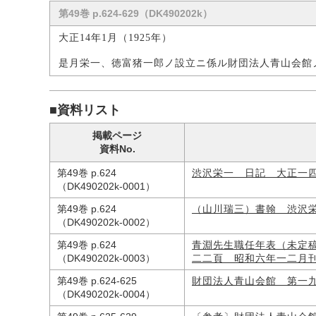
第49巻 p.624-629（DK490202k）
大正14年1月（1925年）
是月栄一、徳富猪一郎ノ設立ニ係ル財団法人青山会館
■資料リスト
掲載ページ
資料No.
第49巻 p.624
渋沢栄一 日記 大正一
（DK490202k-0001）
第49巻 p.624
（山川瑞三）書翰 渋沢
（DK490202k-0002）
第49巻 p.624
青淵先生職任年表（未定
（DK490202k-0003）
二二頁 昭和六年一二月
第49巻 p.624-625
財団法人青山会館 第一
（DK490202k-0004）