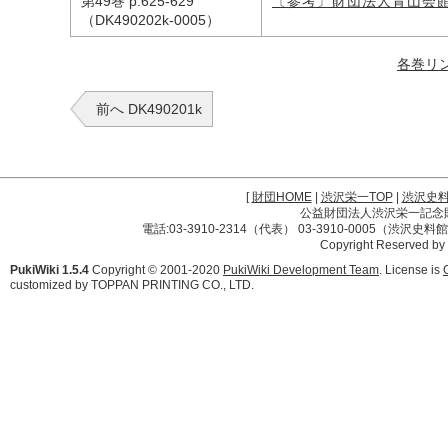
第49巻 p.625-629
〔参考〕財団法人青山会
（DK490202k-0005）
各巻リ
前へ DK490201k
[
財団HOME
|
渋沢栄一TOP
|
渋沢史
公益財団法人渋沢栄一記念財団 
電話:03-3910-2314（代表） 03-3910-0005（渋沢史
Copyright Reserved by
PukiWiki 1.5.4
Copyright © 2001-2020
PukiWiki Development Team
. License is
customized by TOPPAN PRINTING CO., LTD.