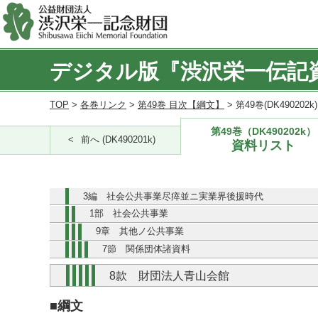
デジタル版『渋沢栄一伝記
TOP
>
各巻リンク
>
第49巻 目次【綱文】
> 第49巻(DK490202
第49巻（DK490202k）
前へ (DK490201k)
資料リスト
3編 社会公共事業尽瘁並ニ実業界後援時代
1部 社会公共事業
9章 其他ノ公共事業
7節 関係団体諸資料
8款 財団法人青山会館
■綱文