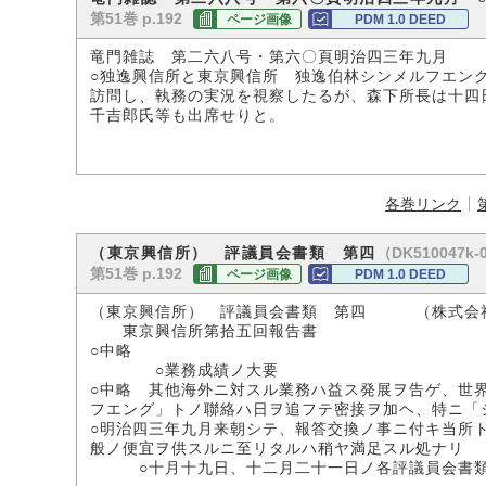
第51巻 p.192
ページ画像
PDM 1.0 DEED
竜門雑誌 第二六八号・第六〇頁明治四三年九月
○独逸興信所と東京興信所 独逸伯林シンメルフエン
訪問し、執務の実況を視察したるが、森下所長は十四
千吉郎氏等も出席せりと。
各巻リンク
（DK510047k-
（東京興信所） 評議員会書類 第四
第51巻 p.192
ページ画像
PDM 1.0 DEED
（東京興信所） 評議員会書類 第四 （株式会
東京興信所第拾五回報告書
○中略
○業務成績ノ大要
○中略 其他海外ニ対スル業務ハ益ス発展ヲ告ゲ、世
フエング」トノ聯絡ハ日ヲ追フテ密接ヲ加ヘ、特ニ「
○明治四三年九月来朝シテ、報答交換ノ事ニ付キ当所
般ノ便宜ヲ供スルニ至リタルハ稍ヤ満足スル処ナリ
○十月十九日、十二月二十一日ノ各評議員会書類