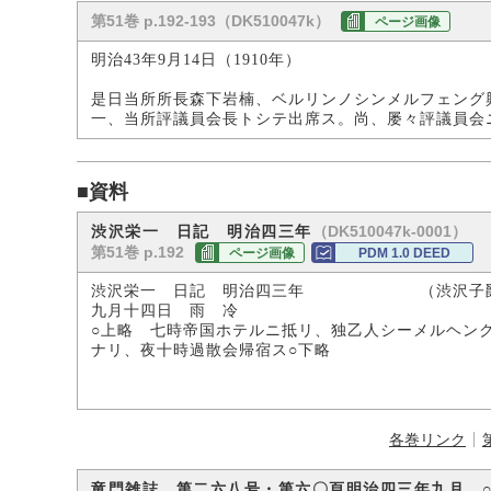
第51巻 p.192-193（DK510047k）
ページ画像
明治43年9月14日（1910年）
是日当所所長森下岩楠、ベルリンノシンメルフェング
一、当所評議員会長トシテ出席ス。尚、屡々評議員会
■資料
（DK510047k-0001）
渋沢栄一 日記 明治四三年
第51巻 p.192
ページ画像
PDM 1.0 DEED
渋沢栄一 日記 明治四三年 （渋沢子爵
九月十四日 雨 冷
○上略 七時帝国ホテルニ抵リ、独乙人シーメルヘン
ナリ、夜十時過散会帰宿ス○下略
各巻リンク
竜門雑誌 第二六八号・第六〇頁明治四三年九月 