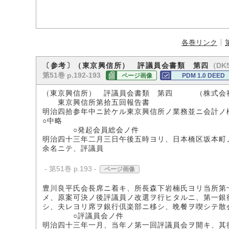
各巻リンク
（DK5
〔参考〕（東京興信所） 評議員会書類 第四
第51巻 p.192-193
ページ画像
PDM 1.0 DEED
（東京興信所） 評議員会書類 第四 （株式会
東京興信所第拾五回報告書
明治四拾参年中ニ於ケル東京興信所ノ業務並ニ会計ノ
○中略
○発起会員総会ノ件
明治四十三年二月三日午後五時ヨリ、日本橋区坂本町
余名ニテ、評議員
- 第51巻 p.193 -
ページ画像
豊川良平氏会長席ニ着キ、所長森下岩楠氏ヨリ当所第
メ、原案可決ノ後評議員ノ改選ヲ行ヒタルニ、第一銀
シ、夫レヨリ席ヲ銀行倶楽部ニ移シ、晩餐ヲ喫シテ散
○評議員会ノ件
明治四十三年一月、当年ノ第一回評議員会ヲ開キ、其