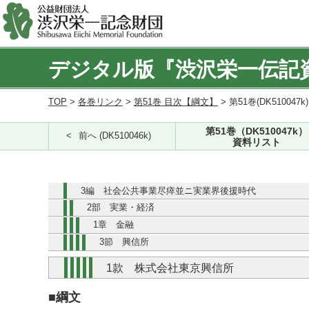
デジタル版『渋沢栄一伝記
TOP
>
各巻リンク
>
第51巻 目次【綱文】
> 第51巻(DK510047k
第51巻（DK510047k）
前へ (DK510046k)
資料リスト
3編 社会公共事業尽瘁並ニ実業界後援時代
2部 実業・経済
1章 金融
3節 興信所
1款 株式会社東京興信所
■綱文