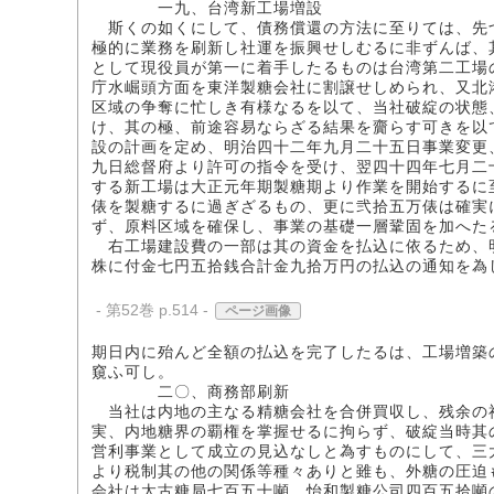
一九、台湾新工場増設
斯くの如くにして、債務償還の方法に至りては、先
極的に業務を刷新し社運を振興せしむるに非ずんば、
として現役員が第一に着手したるものは台湾第二工場
庁水崛頭方面を東洋製糖会社に割譲せしめられ、又北
区域の争奪に忙しき有様なるを以て、当社破綻の状態
け、其の極、前途容易ならざる結果を齎らす可きを以
設の計画を定め、明治四十二年九月二十五日事業変更
九日総督府より許可の指令を受け、翌四十四年七月二
する新工場は大正元年期製糖期より作業を開始するに
俵を製糖するに過ぎざるもの、更に弐拾五万俵は確実
ず、原料区域を確保し、事業の基礎一層鞏固を加へた
右工場建設費の一部は其の資金を払込に依るため、
株に付金七円五拾銭合計金九拾万円の払込の通知を為
- 第52巻 p.514 -
ページ画像
期日内に殆んど全額の払込を完了したるは、工場増築
窺ふ可し。
二〇、商務部刷新
当社は内地の主なる精糖会社を合併買収し、残余の
実、内地糖界の覇権を掌握せるに拘らず、破綻当時其
営利事業として成立の見込なしと為すものにして、三
より税制其の他の関係等種々ありと雖も、外糖の圧迫
会社は太古糖局七百五十噸、怡和製糖公司四百五拾噸