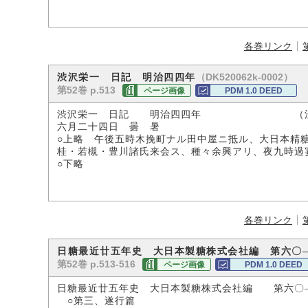
各巻リンク
（DK520062k-0002）
渋沢栄一 日記 明治四四年
第52巻 p.513
ページ画像
PDM 1.0 DEED
渋沢栄一 日記 明治四四年 （渋沢
六月二十四日 曇 暑
○上略 午後五時木挽町ナル田中屋ニ抵ル、大日本精糖
桂・若槻・豊川諸氏来会ス、種々余興アリ、夜九時過
○下略
各巻リンク
日糖最近廿五年史 大日本製糖株式会社編 第六〇
第52巻 p.513-516
ページ画像
PDM 1.0 DEED
日糖最近廿五年史 大日本製糖株式会社編 第六〇
○第三、遂行篇