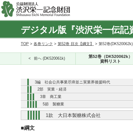
デジタル版『渋沢栄一伝記
TOP
>
各巻リンク
>
第52巻 目次【綱文】
> 第52巻(DK520062k
第52巻（DK520062k）
前へ (DK520061k)
資料リスト
3編 社会公共事業尽瘁並ニ実業界後援時代
2部 実業・経済
3章 商工業
5節 製糖業
1款 大日本製糖株式会社
■綱文