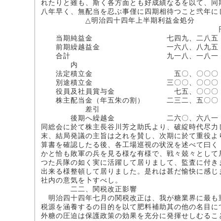
れたりと雖も、斯く各方面とも好成績なるを以て、同
八年早く、無配当を忍ぶ事僅に四期相待つこと弐年に
△明治四十四年上半期利益金処分
当期純益金 七四九、二八五・
前期繰越益金 一六八、八九五・
合計 九一八、一八一・
内
法定積立金 五〇、〇〇〇・
別途積立金 三〇〇、〇〇〇・
役員及社員賞与金 七五、〇〇〇・
株主配当金（年五朱の割） 二三二、五〇〇
差引
後期へ繰越金 二六〇、六八一・
同総会に於て株主長谷川芳之助氏より、破綻時代尽力
末、結局発議の主旨は之れを賛し、次期に於て重役よ
算書を確認したる後、各工場巡視の状況を述べて曰く
かと恰も敗軍の兵を見る様な有様で、戦々兢々として
つた兵隊の如く実に活躍して居りまして、監査に付き
出来る様整頓して居りました。是れは甚だ愉快に感じ
社内の意気を卜すべし。
二二、関税改正影響
明治四十四年七月の関税改正は、我が糖業界に最も
税源を涵養するの目的を以て肥料補助其の他の名目に
外糖の圧迫は保護政策の効果を充分に発揮せしむるこ