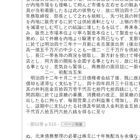
が内地市場をも侵略して殆んど市価を左右せるの観あ
員が当初着眼したるは此の状勢なり、故に明治四十二
常務取締役、部長として之れを統轄し、先づ社員の幹
を内地に販売するに於ては供給過剰となり、上物の市
を減退せしむ可しとの結論に達したるを以て、将来各
み、販売上市場本位より寧ろ製造本位として製造せら
努め、以て外糖を内地より駆逐する而已ならず、支那
に於ては明治四十三年十一月新に名古屋派出所（後出
高一億五千万斤の中少くとも一億二・三千万斤を供給
し、長江一帯各埠の商況を聴取し、新方針を授けて帰
店とし、同方面の開拓を企図する事となれり。故に社
る事となり、意気自ら緊張し、商務部の面目玆に一新
二一、初配当五朱
明治四十二年十月二十三日債権者会結了後、既に政
償却も遅滞なく支払を了し、四十四年四月三十日迄に
其の外利息金百拾四万壱千弐百七拾円七拾四銭にして
間四期に於ては原糖の暴騰、消費税の改正、甜菜糖の
出したるに拘らず、毎期営業上の利益漸く増加し、四
し、該期中に支払ひたる社債及年賦借入金利息金五拾
千弐百八拾五円六拾八銭を得るに至り
- 第52巻 p.515 -
ページ画像
ぬ。元来債務整理の必要は株主に十年無配当を余儀な