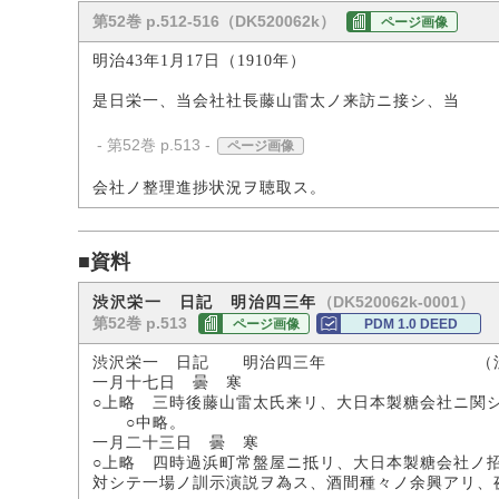
第52巻 p.512-516（DK520062k）
ページ画像
明治43年1月17日（1910年）
是日栄一、当会社社長藤山雷太ノ来訪ニ接シ、当
- 第52巻 p.513 -
ページ画像
会社ノ整理進捗状況ヲ聴取ス。
■資料
（DK520062k-0001）
渋沢栄一 日記 明治四三年
第52巻 p.513
ページ画像
PDM 1.0 DEED
渋沢栄一 日記 明治四三年 （渋沢
一月十七日 曇 寒
○上略 三時後藤山雷太氏来リ、大日本製糖会社ニ関
○中略。
一月二十三日 曇 寒
○上略 四時過浜町常盤屋ニ抵リ、大日本製糖会社ノ
対シテ一場ノ訓示演説ヲ為ス、酒間種々ノ余興アリ、