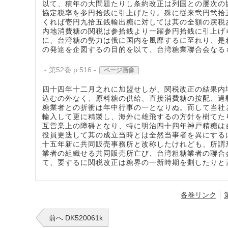
以て、積年の大問題たりし条約改正は列国との屡次の
協定税率を参円拾銭に引上げたり。殊に従来弐円弐拾
くれば壱円九拾五銭輸出糖に対しては其の全額の戻税
内地消費糖の関税は参拾銭より一躍参円拾銭に引上げ
に、台湾糖の勢力は俄に国内を風靡するに至れり、是
の発達を企図するの目的を以て、台湾糖業聯合会なる
- 第52巻 p.516 -
ページ画像
四十四年十二月之れに加盟せしが、関税改正の結果内
込むの外なく、原料糖の供給、直接消費糖の按配、過
糖業者との折衝は年中行事の一となりぬ。而して当社
輸入して更に精製し、海外に雄飛するの方針を樹てた
互営業上の障碍となり、特に明治四十四年神戸精糖は
役員更迭して其の成立当時とは全然当事者を異にする
十五年新に共同販売事務所と改称したけれども、所謂
業者の組織せる共同販売所亡び、台湾粗糖業者の聯合
て、要するに関税改正は糖界の一新時期を劃したりと
各巻リンク
前へ DK520061k