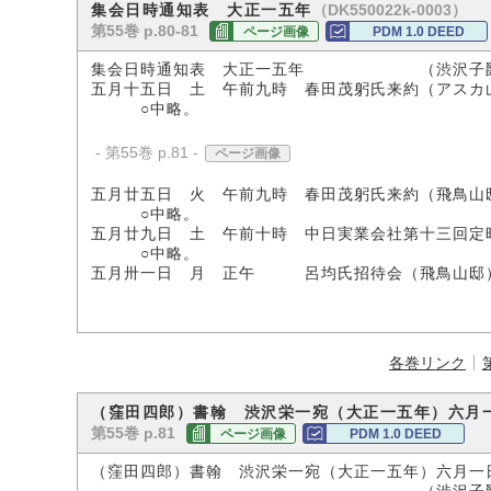
（DK550022k-0003）
集会日時通知表 大正一五年
第55巻 p.80-81
ページ画像
PDM 1.0 DEED
集会日時通知表 大正一五年 （渋沢子爵
五月十五日 土 午前九時 春田茂躬氏来約（アスカ
○中略。
- 第55巻 p.81 -
ページ画像
五月廿五日 火 午前九時 春田茂躬氏来約（飛鳥山
○中略。
五月廿九日 土 午前十時 中日実業会社第十三回定
○中略。
五月卅一日 月 正午 呂均氏招待会（飛鳥山邸
各巻リンク
（窪田四郎）書翰 渋沢栄一宛（大正一五年）六月
第55巻 p.81
ページ画像
PDM 1.0 DEED
（窪田四郎）書翰 渋沢栄一宛（大正一五年）六月一