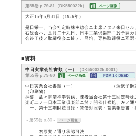
第55巻 p.79-81（DK550022k）
ページ画像
大正15年5月31日（1926年）
是日栄一、当会社定時株主総会ニ出席ノタメ来日セル
右総会ハ、是月二十九日、日本工業倶楽部ニ於テ開カ
会終了後ノ取締役会ニ於テ、呂均、専務取締役ニ互選
■資料
（DK550022k-0001）
中日実業会社書類（一）
第55巻 p.79-80
ページ画像
PDM 1.0 DEED
中日実業会社書類（一） （渋沢子爵家
（印刷物）
拝啓 益々御清祥奉賀候、陳者当会社第十三回定時株
楽町二ノ一日本工業倶楽部ニ於テ開催仕候処、左ノ通
一、第十三期財産目録・貸借対照表・営業報告書・
- 第55巻 p.80 -
ページ画像
右原案ノ通リ承認可決