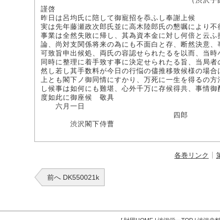
（渋沢子爵家所
謹啓
昨日は呂均氏に陪して御寵招を忝ふし奉謝上候
実は先年藤瀬政次郎氏並に高木陸郎氏の懇嘱により不
事業は全然失敗に帰し、其為資本金に対し何倍と云ふ
論、尚対支関係将来の為にも不面白と存、断然決意、
可致旨申出候処、両氏の容認せられたるを以而、当時
同時に整理に着手致す事に決定せられたる旨、当局者
然し若し其手数料が今日の行悩の儘推移致候様の場合
上とも閣下ノ御同情にすかり、万死に一生を得るの方
し候事は如何にも難堪、心外千万に存候得共、事情御
度如此に御座候 敬具
六月一日
四郎
渋沢閣下侍曹
各巻リンク
前へ DK550021k