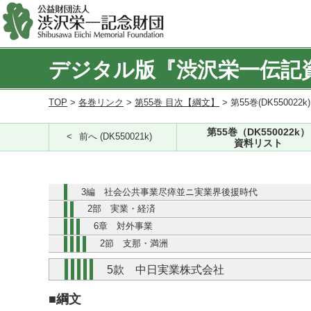
デジタル版『渋沢栄一伝記
TOP
>
各巻リンク
>
第55巻 目次【綱文】
> 第55巻(DK550022k
第55巻（DK550022k）
前へ (DK550021k)
資料リスト
3編 社会公共事業尽瘁並ニ実業界後援時代
2部 実業・経済
6章 対外事業
2節 支那・満洲
5款 中日実業株式会社
■綱文