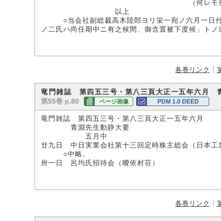
（何レモ重任
以上
○当会社副総裁高木陸郎ヨリ栄一宛ノ六月一日付書
ノ二氏ハ尚任期中ニ有之候間、御含置被下度候」トノ
各巻リンク
竜門雑誌 第四五三号・第八三頁大正一五年六月 
第55巻 p.80
ページ画像
PDM 1.0 DEED
竜門雑誌 第四五三号・第八三頁大正一五年六月
青淵先生動静大要
五月中
廿九日 中日実業会社第十三回定時株主総会（日本工
○中略。
卅一日 呂均氏招待会（曖依村荘）
各巻リンク