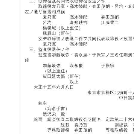
二、取締役及共同代表取締役改選ノ件
取締役袁乃寛・高木陸郎・春田茂躬・呂均・倉知
左ノ通リ当選相成候
袁乃寛 高木陸郎 春田茂躬
呂均 倉知鉄吉 江藤豊二
楊毓瑊（以上重任）
魏鳳山（新任）
次デ取締役ノ改選ニ伴フ共同代表取締役ノ改選ヲ
袁乃寛 高木陸郎
三、監査役選任ノ件
監査役加藤辰弥・袁永廉・于振宗ノ三名任期満了
候
加藤辰弥 袁永廉 于振宗
（以上重任）
飯田延太郎（新任）
以上
大正十五年六月八日
東京市京橋区北槙町十八
中日実業株式
株主
（宛名手書）
渋沢栄一殿
追而 総会後直ニ取締役会ヲ開キ、定款第二十六条
総裁 袁乃寛 副総裁 高木
専務取締役 春田茂躬 専務取締役 