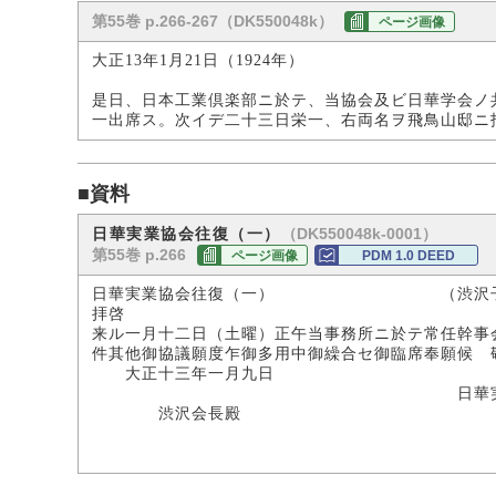
第55巻 p.266-267（DK550048k）
ページ画像
大正13年1月21日（1924年）
是日、日本工業倶楽部ニ於テ、当協会及ビ日華学会ノ
一出席ス。次イデ二十三日栄一、右両名ヲ飛鳥山邸ニ
■資料
（DK550048k-0001）
日華実業協会往復（一）
第55巻 p.266
ページ画像
PDM 1.0 DEED
日華実業協会往復（一） （渋沢子爵
拝啓
来ル一月十二日（土曜）正午当事務所ニ於テ常任幹事
件其他御協議願度乍御多用中御繰合セ御臨席奉願候 
大正十三年一月九日
日華実業協
渋沢会長殿