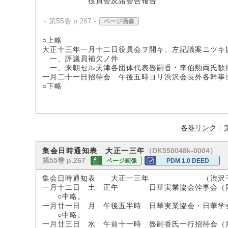
役員会及諸会合報告
- 第55巻 p.267 -
ページ画像
○上略
大正十三年一月十二日役員会ヲ開キ、左記議案ニツキ
一、評議員補欠ノ件
一、来朝セル天津各団体代表魯嗣香・李伯勲両氏歓
一月二十一日招待会 午後五時ヨリ渋沢会長外各幹事
○下略
各巻リンク
（DK550048k-0004）
集会日時通知表 大正一三年
第55巻 p.267
ページ画像
PDM 1.0 DEED
集会日時通知表 大正一三年 （渋沢子
一月十二日 土 正午 日華実業協会幹事会（
○中略。
一月廿一日 月 午後五半時 日華実業協会・日華学
○中略。
一月廿三日 水 午前十一時 魯嗣香氏一行招待会（