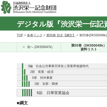
デジタル版『渋沢栄一伝記
TOP
>
各巻リンク
>
第55巻 目次【綱文】
> 第55巻(DK550048k
第55巻（DK550048k）
前へ (DK550047k)
資料リスト
3編 社会公共事業尽瘁並ニ実業界後援時代
2部 実業・経済
6章 対外事業
2節 支那・満洲
6款 日華実業協会
■綱文