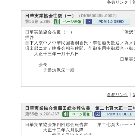
各巻リンク
（DK550048k-0002）
日華実業協会往復（一）
第55巻 p.266
ページ画像
PDM 1.0 DEED
日華実業協会往復（一） （渋沢子爵
拝啓
目下入京中ノ中華民国魯嗣香氏・李伯勲氏歓迎ノ為メ
倶楽部ニ於テ晩餐会相催候間、乍御多用中御繰合セ御
大正十三年一月十八日
日華実業協
会長
子爵渋沢栄一殿
各巻リンク
日華実業協会第四回総会報告書 第二七頁大正一三
第55巻 p.266-267
ページ画像
PDM 1.0 DEED
日華実業協会第四回総会報告書 第二七頁大正一三
大正十二年六月以降