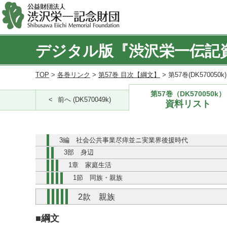
デジタル版『渋沢栄一伝記
TOP
>
各巻リンク
>
第57巻 目次【綱文】
> 第57巻(DK570050
第57巻（DK570050k）
前へ (DK570049k)
資料リスト
3編 社会公共事業尽瘁並ニ実業界後援時代
3部 身辺
1章 家庭生活
1節 同族・親族
2款 親族
■綱文