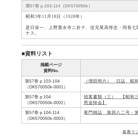
第57巻 p.103-114（DK570050k）
昭和3年11月18日（1928年）
是日栄一、上野寛永寺ニ於テ、従兄尾高惇忠・同長七
ナス。
■資料リスト
掲載ページ
資料No.
第57巻 p.103-104
（増田明六） 日誌 昭
（DK570050k-0001）
第57巻 p.104
招客書類（三） 【昭和
（DK570050k-0002）
恩追悼会】
第57巻 p.104-114
竜門雑誌 第四八二号・
（DK570050k-0003）
各巻リ