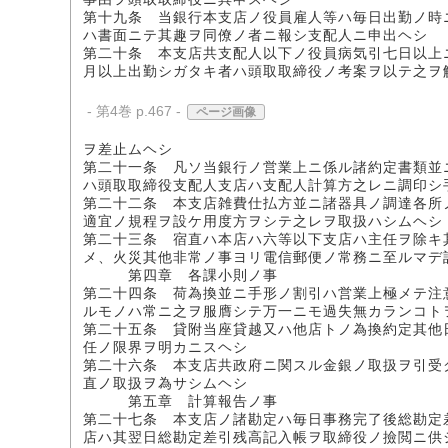
第十九条 当銀行本支店ノ役員雇人等ハ毎日出勤ノ時
ハ書面ニテ其趣ヲ同僚ノ者ニ報シ支配人ニ申出ヘシ
第二十条 本支店共支配人以下ノ役員病気引七日以上
月以上出勤シガタキ者ハ頭取取締役ノ考案ヲ以テ之ヲ
- 第4巻 p.467 -
ページ画像
ヲ差止ムヘシ
第二十一条 凡ソ当銀行ノ営業上ニ係ル諸約定書類並
ハ頭取取締役支配人支店ハ支配人計算方之レニ調印シ
第二十二条 本支店雑費仕払方並ニ諸器具ノ調達各所
適宜ノ規程ヲ設ケ用度方ヲシテ之レヲ取扱ハシムヘシ
第二十三条 宿直ハ本店ハ六等以下支店ハ主任ヲ除キ
メ、火災其他非常ノ事ヨリ電信郵便ノ常務ニ至ルマデ
第四章 各課小則ノ事
第二十四条 荷為換並ニ手形ノ割引ハ営業上極メテ注
ルモノハ常ニ之ヲ服膺シテ万一ニモ過失無カランコト
第二十五条 貸附当座貸越又ハ他店トノ為換約定其他
任ノ限界ヲ明カニスヘシ
第二十六条 本支店共政府ニ関スル金銀ノ取扱ヲ引受
直ノ取扱ヲ為サシムヘシ
第五章 計算報告ノ事
第二十七条 本支店ノ諸勘定ハ毎日事務完了後総勘定
店ハ其翌日総勘定差引残高記入帳ヲ取締役ノ撿閲ニ供