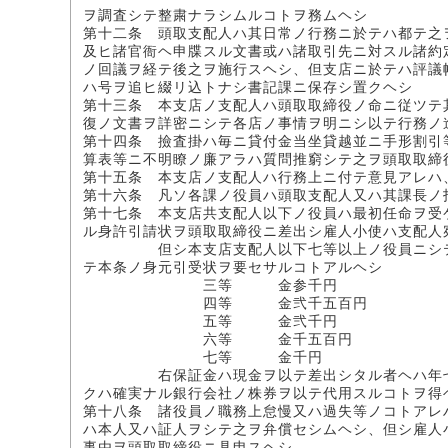
ヲ調査シテ整粛ナラシムルコトヲ務ムヘシ
第十二条 頭取支配人ハ其日常ノ行務ニ於テハ都テ之
及ヒ諸官衙ヘ申牒スル文書或ハ諸取引先ニ対スル諸約
ノ回議ヲ経テ後之ヲ施行スヘシ、但支店ニ於テハ評議
ハ号ヲ追ヒ綴リ込トナシ書記課ニ保存シ置クヘシ
第十三条 本支店ノ支配人ハ頭取取締役ノ命ニ従ツテ
復ノ文書ヲ詳密ニシテ各店ノ事情ヲ明ニシ以テ行務ノ
第十四条 撿査掛ハ毎ニ貸付金当坐貸越並ニ手形割引
算表等ニ不明瞭ノ廉アラハ質問推窮シテ之ヲ頭取取締
第十五条 本支店ノ支配人ハ行務上ニ付テ意見アレハ
第十六条 凡ソ各課ノ役員ハ頭取支配人又ハ其課長ノ
第十七条 本支店共支配人以下ノ役員ハ最初任命ヲ受
ル身許引請状ヲ頭取取締役ニ差出シ雇人小使ハ支配人
但シ本支店支配人以下七等以上ノ役員ニシテ左ニ
テ本条ノ身元引受状ヲ要セサルコトアルヘシ
三等 金参千円
四等 金弐千五百円
五等 金弐千円
六等 金千五百円
七等 金千円
右保証金ハ現金ヲ以テ差出シタル者ヘハ年七分弐
クハ確実ナル銀行会社ノ株券ヲ以テ代用スルコトヲ得
第十八条 諸役員ノ職務上怠慢又ハ過失等ノコトアレ
ハ本人又ハ証人ヲシテ之ヲ弁償セシムヘシ、但シ雇人
事由ヲ頭取取締役ニ具申スヘシ