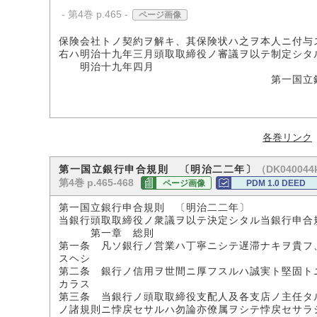
- 第4巻 p.465 -
ページ画像
保険会社トノ契約ヲ解キ、其保険状ハ之ヲ本人ニ付与
右ハ明治十九年三月頭取取締役ノ審議ヲ以テ制定シタ
明治十九年四月
第一国立銀
各巻リンク
（DK040044
第一国立銀行申合規則 〔明治二二年〕
第4巻 p.465-468
ページ画像
PDM 1.0 DEED
第一国立銀行申合規則 〔明治二二年〕
当銀行頭取取締役ノ衆議ヲ以テ決定シタル当銀行申合
第一章 総則
第一条 凡ソ銀行ノ営業ハ丁寧ニシテ遅滞ナキヲ貴フ
スヘシ
第二条 銀行ノ信用ヲ世間ニ厚フスルハ誠実ト堅固ト
カラス
第三条 当銀行ノ頭取取締役支配人及各支店ノ主任タ
ノ諸規則ニ悖戻セサルハ勿論亦僚属ヲシテ悖戻セサラ