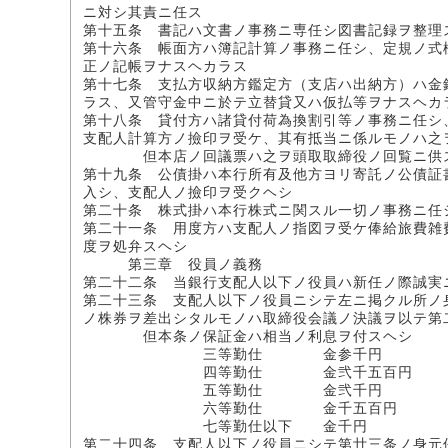
ニ対シ其責ニ任ス
第十五条 書記ハ文書ノ事務ニ専任シ図書記録ヲ整理
第十六条 帳面方ハ簿記計算ノ事務ニ任シ、定規ノ式
正ノ記帳ヲナスヘカラス
第十七条 支払方収納方鑑定方（支店ハ出納方）ハ金
ラス、又管守金中ニ於テ立替貸又ハ仮払等ヲナスヘカ
第十八条 貸付方ハ諸貸付荷為換割引等ノ事務ニ任シ
支配人計算方ノ撿印ヲ受ケ、其有抵当ニ係ルモノハ之
但本店ノ回議票ハ之ヲ頭取取締役ノ回覧ニ供
第十九条 公債掛ハ本行所有及他方ヨリ寄託ノ公債証
入シ、支配人ノ撿印ヲ受クヘシ
第二十条 株式掛ハ本行株式ニ関スル一切ノ事務ニ任
第二十一条 用度方ハ支配人ノ指図ヲ受ケ俸給旅費雑
度ヲ処弁スヘシ
第三章 役員ノ義務
第二十二条 当銀行支配人以下ノ役員ハ新任ノ際誠実
第二十三条 支配人以下ノ役員ニシテ左ニ掲クル所ノ
ノ株券ヲ差出シタルモノハ取締役会議ノ決議ヲ以テ第
但本条ノ保証金ハ相当ノ利息ヲ付スヘシ
三等勤仕 金参千円
四等勤仕 金弐千五百円
五等勤仕 金弐千円
六等勤仕 金千五百円
七等勤仕以下 金千円
第二十四条 支配人以下ノ役員ニシテ第廿三条ノ身元