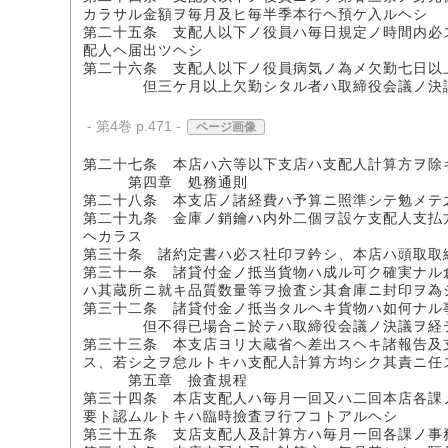
カラサル金額ヲ毎月及ヒ毎半季本行ヘ預ケ入ルヘシ
第二十五条 支配人以下ノ役員ハ毎日規定ノ時間内必
配人ヘ届出ツヘシ
第二十六条 支配人以下ノ役員病気ノ為メ欠勤七日以
但三ケ月以上欠勤シタル者ハ取締役会議ノ決議ヲ
- 第4巻 p.471 -
ページ画像
第二十七条 本店ハ六等以下支店ハ支配人計算方ヲ除
第四章 処務通則
第二十八条 本支店ノ諸経費ハ予算ニ照準シテ勉メテ
第二十九条 金庫ノ銷鑰ハ内外二個ヲ設ケ支配人支払
ヘカラス
第三十条 諸約定書ハ必ス社印ヲ鈐シ、本店ハ頭取取
第三十一条 諸貸付金ノ抵当貨物ハ成ル可ク確実ナル
ハ其蔵所ニ就キ品質数量等ヲ撿査シ其倉庫ニ封印ヲ為
第三十二条 諸貸付金ノ抵当タルヘキ貨物ハ如何ナル
但不得已場合ニ於テハ取締役会議ノ決議ヲ経テ
第三十三条 本支店ヨリ大蔵省ヘ差出スヘキ諸報告及
ス、若シ之ヲ怠ルトキハ支配人計算方均シク其責ニ任
第五章 撿査規程
第三十四条 本店支配人ハ毎月一回又ハ二回本店各課
要ト認ムルトキハ臨時撿査ヲ行フコトアルヘシ
第三十五条 支店支配人及計算方ハ毎月一回各課ノ事