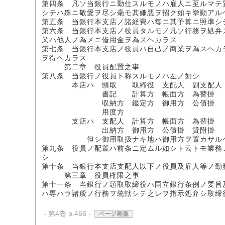
第四条 凡ソ当銀行ニ勤仕スルモノハ雇人ニ至ルマテ
シテハ殊ニ敬愛ヲ尽シ毫モ其嫌悪ヲ招ク如キ挙動アル
第五条 当銀行本支店ノ諸経費ハ毎ニ其予算ニ照準シ
第六条 当銀行本支店ノ役員タルモノ凡ソ行務ヲ処弁
又ハ他人ノ為メニ借用金ヲ為スヘカラス
第七条 当銀行本支店ノ役員ハ自己ノ商業ヲ為スヘカ
ヲ得ヘカラス
第二章 役員配置之事
第八条 当銀行ノ役員ト称スルモノハ左ノ如シ
本店ハ 頭取 取締役 支配人 副支配人
書記 計算方 帳面方 為替掛 
収納方 鑑定方 御用方 公債掛 
用度方
支店ハ 支配人 計算方 帳面方 為替掛
出納方 御用方 公債掛 貸附掛 
但シ御用取扱ナキ地ハ御用方ヲ置カサル
第九条 役員ノ配置ハ前条ニ定ムル如シト云トモ業務
シ
第十条 当銀行本支店支配人以下ノ役員及雇人等ノ勤
第三章 役員権限之事
第十一条 当銀行ノ頭取取締役ハ国立銀行条例ノ要旨
ハ専ハラ諸般ノ行務ヲ統轄シテ之レヲ指示処弁シ取締
- 第4巻 p.466 -
ページ画像