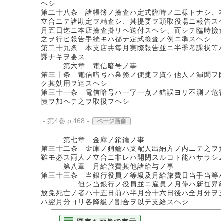
ヘシ
第二十八条 諸帳簿ノ撿査ハ定式臨時ノ二様トナシ、
立合ニテ諸勘定ヲ精査シ、其提要ヲ頭取役場ニ報告ス
月五日迄ニ本店撿査掛リヘ送付スヘシ、而シテ臨時撿
之ヲ行ヒ報告手続キハ都テ定式撿査ノ例ニ準スヘシ
第二十九条 本支店共毎月実際報告並ニ半季考課状等
謬ナキヲ要ス
第六章 電信暗号ノ事
第三十条 電信暗号ハ業務ノ便捷ヲ資ケ他人ノ漏聞ヲ
ク其効用ヲ達スヘシ
第三十一条 電信暗号ハ一字一点ノ錯誤ヨリ不測ノ危
慎ヲ加ヘテ之ヲ取扱フヘシ
- 第4巻 p.468 -
ページ画像
第七章 金庫ノ銷鑰ノ事
第三十二条 金庫ノ銷鑰ハ支配人出納方ノ内ニテ之ヲ
雖モ必ス両人ノ立合ニ非レハ開閉スルコト能ハサラシ
第八章 月給旅費其他諸給与ノ事
第三十三条 当銀行役員ノ等級及月給旅費日当手当等
但シ当銀行ノ役員並ニ雇員ノ月俸ハ新任昇級ノ者
放免死亡ノ者ハ十五日前ハ半月分十六日後ハ全月分ヲ
ハ翌月分ヨリ各降級ノ割合ヲ以テ支給スヘシ