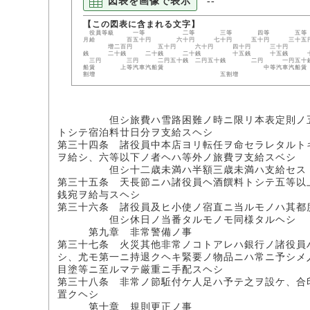
図表を画像で表示
--
役員等級 一等 二等 三等 四等 五等
月給 百五十円 六十円 七十円 五十円 三
増二百円 五十円 六十円 四十円 三十円 二
銭 二十銭 二十銭 二十銭 十五銭 十五銭 
三円 三円 二円五十銭 二円五十銭 二円 一円五十銭 
船賃 上等汽車汽船賃 中等汽車汽
割増 五割増 汽船賃
但シ旅費ハ雪路困難ノ時ニ限リ本表定則ノ五割増
トシテ宿泊料廿日分ヲ支給スヘシ
第三十四条 諸役員中本店ヨリ転任ヲ命セラレタルト
ヲ給シ、六等以下ノ者ヘハ等外ノ旅費ヲ支給スベシ
但シ十二歳未満ハ半額三歳未満ハ支給セス
第三十五条 天長節ニハ諸役員ヘ酒饌料トシテ五等以
銭宛ヲ給与スヘシ
第三十六条 諸役員及ヒ小使ノ宿直ニ当ルモノハ其都
但シ休日ノ当番タルモノモ同様タルヘシ
第九章 非常警備ノ事
第三十七条 火災其他非常ノコトアレハ銀行ノ諸役員
シ、尤モ第一ニ持退クヘキ緊要ノ物品ニハ常ニ予シメ
目塗等ニ至ルマテ厳重ニ手配スヘシ
第三十八条 非常ノ節駈付ケ人足ハ予テ之ヲ設ケ、合
置クヘシ
第十章 規則更正ノ事