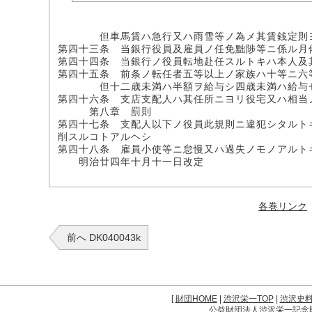
但車馬賃ハ急行又ハ雨雪等ノ為メ其賃銭定則ヨリ
第四十三条 当銀行役員及雇員ノ任免黜陟等ニ係ル月
第四十四条 当銀行ノ役員転地赴任スルトキハ本人及
第四十五条 前条ノ転任者五等以上ノ家族ハ十等ニ六
但十二歳未満ハ半額ヲ給与シ四歳未満ハ給与
第四十六条 支店支配人ハ其任所ニヨリ役宅又ハ相当
第八章 罰則
第四十七条 支配人以下ノ役員此規則ニ違犯シタルト
削スルコトアルヘシ
第四十八条 雇員小使等ニ怠慢又ハ過失ノモノアルト
明治廿四年十月十一日改定
各巻リンク
前へ DK040043k
[
財団HOME
|
渋沢栄一TOP
|
渋沢史
公益財団法人渋沢栄一記念財団 