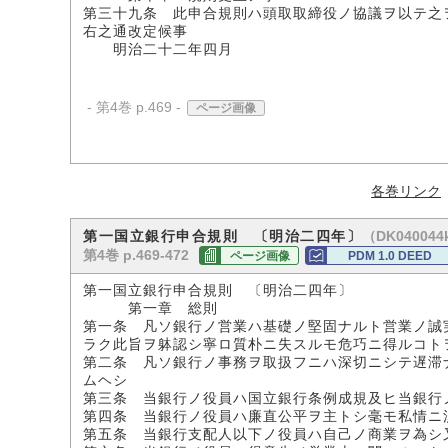
第三十九条 此申合規則ハ頭取取締役ノ協議ヲ以テ之
右之通改定候事
明治二十二年四月
- 第4巻 p.469 -
ページ画像
各巻リンク
（DK040044
第一国立銀行申合規則 〔明治二四年〕
第4巻 p.469-472
ページ画像
PDM 1.0 DEED
第一国立銀行申合規則 〔明治二四年〕
第一章 総則
第一条 凡ソ銀行ノ営業ハ基礎ノ堅固ナルト営業ノ誠
ラク此旨ヲ躰認シ寧ロ質朴ニ失スルモ危巧ニ得ルコト
第二条 凡ソ銀行ノ事務ヲ取扱フニハ深切ニシテ遅滞
ムヘシ
第三条 当銀行ノ役員ハ国立銀行条例成規及ヒ当銀行
第四条 当銀行ノ役員ハ廉直公平ヲ主トシ毫モ私情ニ
第五条 当銀行支配人以下ノ役員ハ自己ノ商業ヲ為シ