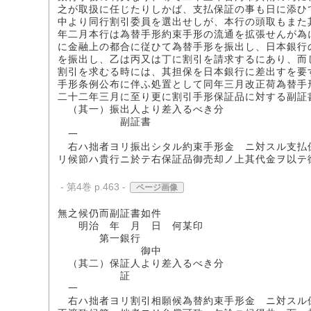
之が取扱に任じたりしかば、支払保証の事も日に添ひ
中より同行割引委員を選出せしが、本行の頭取もまた
年二月本行は為替手形約束手形の流通を拡張せんが為
に金融上の都合に従ひて為替手形を振出し、日本銀行
を振出し、乙は丙又は丁に割引を請求するにあり、而
割引を求むる時には、其担保を日本銀行に差出すを要
手形条例公布に伴ふ処置として同年三月改正荷為替手
二十二年三月に至り更に割引手形保証品に対する副証
（其一）振出人より差入るべき分
副証書
一
右ハ拙者ヨリ振出シタル約束手形金 ニ対スル支払
リ候節ハ貴行ニ於テ右保証品御売却ノ上其代金ヲ以テ
- 第4巻 p.463 -
ページ画像
無之候仍而副証書如件
明治 年 月 日 何某印
第一銀行
御中
（其二）保証人より差入るべき分
証
一
右ハ拙者ヨリ割引相願候為替約束手形金 ニ対スル