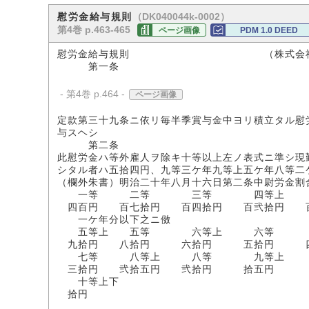
（DK040044k-0002）
慰労金給与規則
第4巻 p.463-465
ページ画像
PDM 1.0 DEED
慰労金給与規則 （株式会社第一
第一条
- 第4巻 p.464 -
ページ画像
定款第三十九条ニ依リ毎半季賞与金中ヨリ積立タル慰
与スヘシ
第二条
此慰労金ハ等外雇人ヲ除キ十等以上左ノ表式ニ準シ現
シタル者ハ五拾四円、九等三ケ年九等上五ケ年八等二
（欄外朱書）明治二十年八月十六日第二条中尉労金割
一等 二等 三等 四等上 
四百円 百七拾円 百四拾円 百弐拾円 
一ケ年分以下之ニ傚
五等上 五等 六等上 六等 
九拾円 八拾円 六拾円 五拾円 四
七等 八等上 八等 九等上 
三拾円 弐拾五円 弐拾円 拾五円 
十等上下
拾円