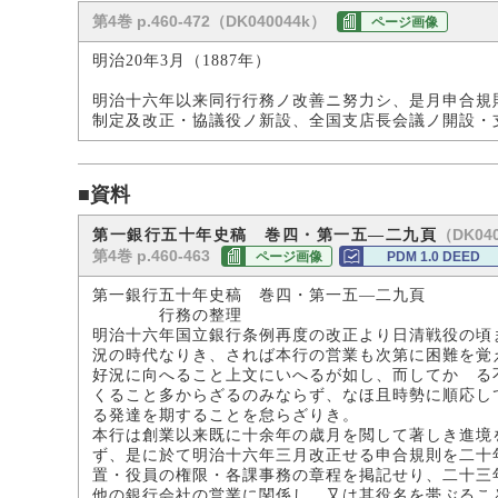
第4巻 p.460-472（DK040044k）
ページ画像
明治20年3月（1887年）
明治十六年以来同行行務ノ改善ニ努力シ、是月申合規
制定及改正・協議役ノ新設、全国支店長会議ノ開設・
■資料
（DK040
第一銀行五十年史稿 巻四・第一五―二九頁
第4巻 p.460-463
ページ画像
PDM 1.0 DEED
第一銀行五十年史稿 巻四・第一五―二九頁
行務の整理
明治十六年国立銀行条例再度の改正より日清戦役の頃
況の時代なりき、されば本行の営業も次第に困難を覚
好況に向へること上文にいへるが如し、而してかゝる
くること多からざるのみならず、なほ且時勢に順応し
る発達を期することを怠らざりき。
本行は創業以来既に十余年の歳月を閲して著しき進境
ず、是に於て明治十六年三月改正せる申合規則を二十
置・役員の権限・各課事務の章程を掲記せり、二十三
他の銀行会社の営業に関係し、又は其役名を帯ぶるこ