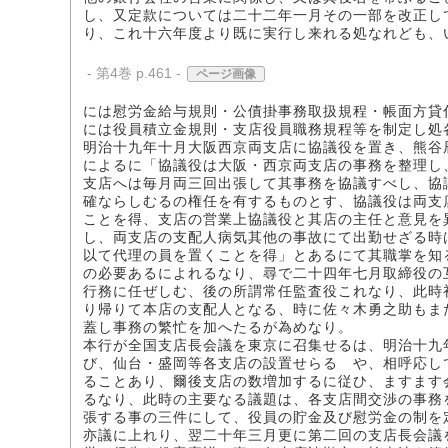
し、又定款については二十二年一月その一部を改正し
り、これ十六年度より既に実行し来れる処なれども、
- 第4巻 p.461 -
ページ画像
には慰労金給与規則・公債掛事務取扱規程・帳面方貸
には役員積立金規則・支店役員職務規程等を制定し処
明治十九年十月大阪西京両支店に協議役を置き、熊谷
によるに「協議役は大阪・西京両支店の事務を整理し
支店へは毎月両三回出張して其事務を協議すべし、協
確ならしむるの権任を有するものとす、協議役は両支
ことを得、支店の営業上協議役と其店の主任と意見を
し、両支店の支配人病気其他の事故にて出勤せざる時
以て代理の員を置くことを得」とあるにて其職掌を知
の必要あるによれるなり、尋で二十四年七月取締役の
行務に任ぜしむ、後の所謂常任監査役これなり、此時
り帰りて本店の支配人となる、時に佐々木勇之助もま
蓋し事務の繁忙を加へたるが為めなり。
本行が全国支店長会議を東京に召集せるは、明治十九
び、仙台・盛岡等各支店の設置せらるゝや、相呼応し
ることあり、爾後支店の数増加するに従ひ、ますます
るなり、此時の主要なる議題は、各支店間交渉の事務
張する事の三件にして、役員の貯金及び慰労金の制を
亦議に上れり、翌二十年三月更に第二回の支店長会議