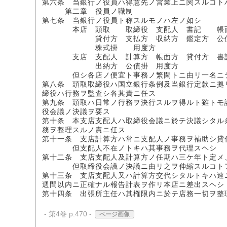
第六条 当銀行ノ役員ハ得意先ノ営業上ニ関スルコト
第二章 役員ノ職制
第七条 当銀行ノ役員ト称スルモノハ左ノ如シ
本店 頭取 取締役 支配人 書記 帳
貸付方 支払方 収納方 鑑定方 公
株式掛 用度方
支店 支配人 計算方 帳面方 貸付方 書
出納方 公債掛 用度方
但シ各店ノ便宜ト事務ノ繁閑トニ由リ一名ニテ
第八条 頭取取締役ハ国立銀行条例及当銀行定款ニ拠
締役ハ行務ヲ監査シ各其責ニ任ス
第九条 頭取ハ日常ノ行務ヲ決行スルヲ得ルト雖トモ
役会議ノ決議ヲ要ス
第十条 本支店支配人ハ取締役会議ニ於テ決議シタル
務ヲ整理スルノ責ニ任ス
第十一条 支店計算方ハ常ニ支配人ノ事務ヲ補助シ貸
但支配人不在ノトキハ其事務ヲ代理スヘシ
第十二条 支店支配人及計算方ノ任期ハ三ケ年ト定メ
但取締役会議ノ決議ニ由リ之ヲ伸縮スルコト
第十三条 支店支配人又ハ計算方交代シタルトキハ速
週間以内ニ正確ナル報告計表ヲ作リ本店ニ差出スヘシ
第十四条 出張所主任ハ其権限内ニ於テ店務一切ヲ整
- 第4巻 p.470 -
ページ画像