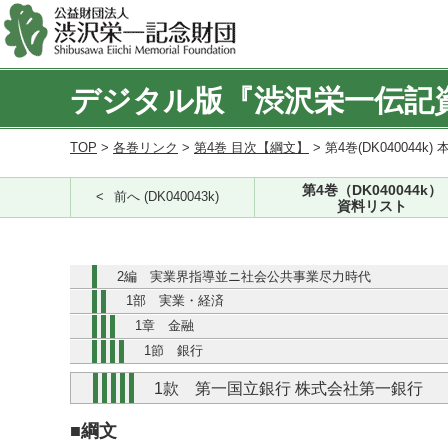
デジタル版『渋沢栄一伝記
TOP
>
各巻リンク
>
第4巻 目次【綱文】
> 第4巻(DK040044k) 
第4巻（DK040044k）
前へ (DK040043k)
資料リスト
2編 実業界指導並ニ社会公共事業尽力時代
1部 実業・経済
1章 金融
1節 銀行
1款 第一国立銀行 株式会社第一銀行
■綱文