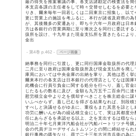
厳の得失を推案審議の事、各支店諸勘定の検査法を簡
本支店各課の主任者をして時々交替せしむるを必要と
りき、爾来毎年一回若しくは二回東京に招集し、以て
更に営業上の施設を考ふるに、本行が諸省及府県の為
が、其後幾多の変遷あり、即ち十六年一月政府は日本
方は各銀行の営業満期に至り漸次之を同行に委託する
扱所を設け、十九年また現金支払所を置きたるにより
金出
- 第4巻 p.462 -
ページ画像
納事務を同行に引渡し、更に同行国庫金取扱所の代理
二月に至り政府は国庫金取扱所及び現金支払所を廃し
庫局においては中央金庫の出納を掌り、其他は悉く挙
爾来本行の各支店は日本銀行の代理店としてなほ国庫
此機会に行員引負金に関する処分を行へり、蓋し官金
じたるもの数名に及び、金額も九万五千二百余円に達
慰労積立金中より之を償却すべきことを株主総会に謀
いふべからず、蓋し已むを得ざる結果なれば、別段積
すべしと決議せるがゆゑに、重役もまた其意を諒とし
功労に酬いんが為の繰込積立金にして、実は其都度分
任にあらざるを承認せる以上、之を支出するは穏なら
明治二十年七月東洋汽船会社が汽船パートリツチ号購
会の代員ヂヨーヂサイムトムソンとの間に締結せられ
銀行事務の嚆矢なり、尋で二十三年古河市兵衛の為に