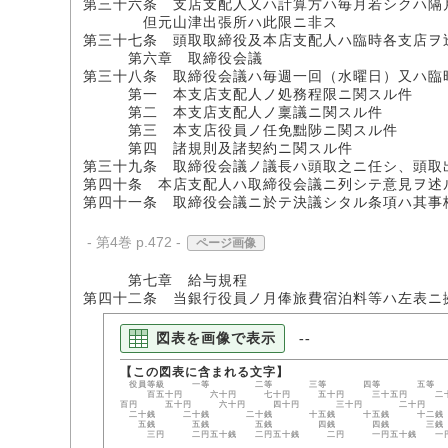
第三十六条 支店支配人又ハ計算方ハ毎月若シクハ隔
但元山津出張所ハ此限ニ非ス
第三十七条 頭取取締役及本店支配人ハ臨時各支店ヲ
第六章 取締役会議
第三十八条 取締役会議ハ毎週一回（水曜日）又ハ臨
第一 本支店支配人ノ処務程限ニ関スル件
第二 本支店支配人ノ稟議ニ関スル件
第三 本支店役員ノ任免黜陟ニ関スル件
第四 諸規則及諸契約ニ関スル件
第三十九条 取締役会議ノ議長ハ頭取之ニ任シ、頭取
第四十条 本店支配人ハ取締役会議ニ列シテ意見ヲ述
第四十一条 取締役会議ニ於テ決議シタル条項ハ其事
- 第4巻 p.472 -
ページ画像
第七章 給与規程
第四十二条 当銀行役員ノ月俸旅費宿泊料等ハ左表ニ
図表を画像で表示
--
役員等級 一等 二等 三等 四等 五等
百五十円 六十円 七十円 五十円 三十五円
百円 五十円 六十円 四十円 三十円 二十円
二十銭 二十銭 二十銭 十五銭 十五銭 十二銭
五銭 五銭 五銭 四銭 四銭 三銭 三銭
三円 二円五十銭 二円五十銭 二円 一円五十銭 一円