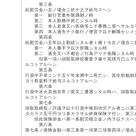
第三条
此慰労金ハ左ノ場合ニ於テ之ヲ給与スヘシ
第一 銀行営業年限満期ノ時
第二 本人勤務中死亡シタル時
第三 本人老衰又ハ疾病等ニテ事務ニ堪ヘサルヨ
第四 本人過失ナク銀行ノ便宜ヲ以テ解職セシメ
第四条
此慰労金ハ五年以上勤続シタル者ト雖トモ左ノ場合ニ
第一 本人勝手ヲ以テ辞職シタル時
第二 過失又ハ不都合ノ行為アリテ免職シタル時
但第一項ハ頭取取締役審査ヲ遂ケ其情万已ムヲ得
ルコトアルヘシ
第五条
行員中不幸ニシテ五ケ年未満中ニ死亡シ、其生前勉励
ヨリ祭粢料ヲ給与スルコトアルヘシ
第六条
行員中水火其他非常ノ変災ニ遭遇シタル時ハ、頭取取
ルコトアルヘシ
第七条
頭取取締役ノ評議ヲ以テ行員中格別功労アル者ニハ第
少カラス五千円ヨリ多カラサル終身保険ヲ付シ、第三
但此保険掛金ハ第一条慰労積立金ノ内ヲ以テスヘ
第八条
第七条ノ保険金額ハ第三条第一項第三項第四項ノ場合