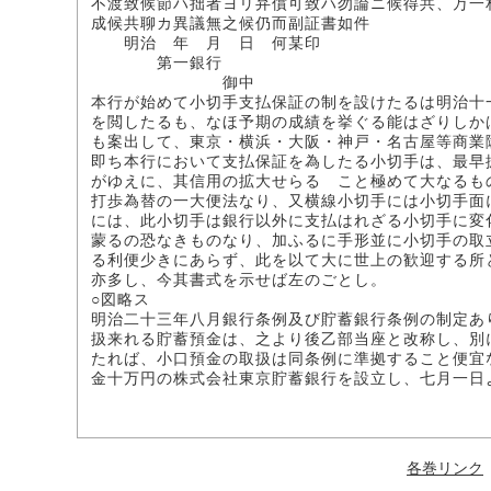
不渡致候節ハ拙者ヨリ弁償可致ハ勿論ニ候得共、万一
成候共聊カ異議無之候仍而副証書如件
明治 年 月 日 何某印
第一銀行
御中
本行が始めて小切手支払保証の制を設けたるは明治十
を閲したるも、なほ予期の成績を挙ぐる能はざりしか
も案出して、東京・横浜・大阪・神戸・名古屋等商業
即ち本行において支払保証を為したる小切手は、最早
がゆえに、其信用の拡大せらるゝこと極めて大なるも
打歩為替の一大便法なり、又横線小切手には小切手面
には、此小切手は銀行以外に支払はれざる小切手に変
蒙るの恐なきものなり、加ふるに手形並に小切手の取
る利便少きにあらず、此を以て大に世上の歓迎する所
亦多し、今其書式を示せば左のごとし。
○図略ス
明治二十三年八月銀行条例及び貯蓄銀行条例の制定あ
扱来れる貯蓄預金は、之より後乙部当座と改称し、別
たれば、小口預金の取扱は同条例に準拠すること便宜
金十万円の株式会社東京貯蓄銀行を設立し、七月一日
各巻リンク